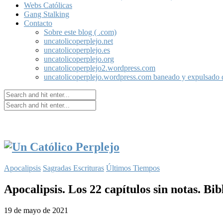
Webs Católicas
Gang Stalking
Contacto
Sobre este blog ( .com)
uncatolicoperplejo.net
uncatolicoperplejo.es
uncatolicoperplejo.org
uncatolicoperplejo2.wordpress.com
uncatolicoperplejo.wordpress.com baneado y expulsado
Apocalipsis
Sagradas Escrituras
Últimos Tiempos
Apocalipsis. Los 22 capítulos sin notas. Bi
19 de mayo de 2021