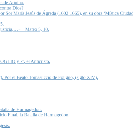
ás de Aquino.
 contra Dios?
 por Sor María Jesús de Ágreda (1602-1665), en su obra ‘Mística Ciudad
5.
justicia,…» – Mateo 5, 10.
OGLIO y 7º, el Anticristo.
). Por el Beato Tomasuccio de Foligno, (siglo XIV).
 Batalla de Harmagedon.
icio Final, la Batalla de Harmagedon.
gesis.