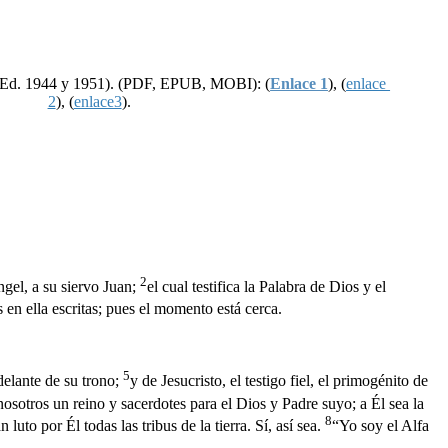
Ed. 1944 y 1951). (PDF, EPUB, MOBI): (
Enlace 1
), (
enlace
2
), (
enlace3
).
2
ngel, a su siervo Juan;
el cual testifica la Palabra de Dios y el
 en ella escritas; pues el momento está cerca.
5
 delante de su trono;
y de Jesucristo, el testigo fiel, el primogénito de
nosotros un reino y sacerdotes para el Dios y Padre suyo; a Él sea la
8
luto por Él todas las tribus de la tierra. Sí, así sea.
“Yo soy el Alfa