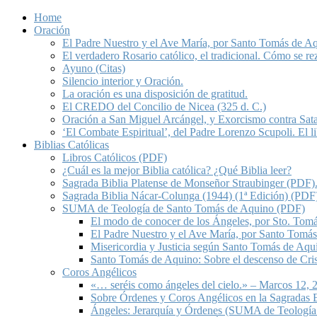
Home
Oración
El Padre Nuestro y el Ave María, por Santo Tomás de A
El verdadero Rosario católico, el tradicional. Cómo se re
Ayuno (Citas)
Silencio interior y Oración.
La oración es una disposición de gratitud.
El CREDO del Concilio de Nicea (325 d. C.)
Oración a San Miguel Arcángel, y Exorcismo contra Sat
‘El Combate Espiritual’, del Padre Lorenzo Scupoli. El 
Biblias Católicas
Libros Católicos (PDF)
¿Cuál es la mejor Biblia católica? ¿Qué Biblia leer?
Sagrada Biblia Platense de Monseñor Straubinger (PDF)
Sagrada Biblia Nácar-Colunga (1944) (1ª Edición) (PDF
SUMA de Teología de Santo Tomás de Aquino (PDF)
El modo de conocer de los Ángeles, por Sto. Tom
El Padre Nuestro y el Ave María, por Santo Tomá
Misericordia y Justicia según Santo Tomás de Aqu
Santo Tomás de Aquino: Sobre el descenso de Crist
Coros Angélicos
«… seréis como ángeles del cielo.» – Marcos 12, 2
Sobre Órdenes y Coros Angélicos en la Sagradas E
Ángeles: Jerarquía y Órdenes (SUMA de Teología