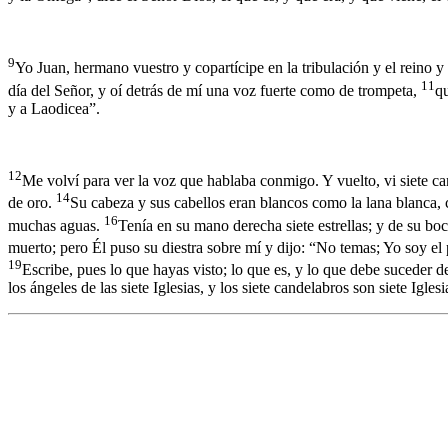
9
Yo Juan, hermano vuestro y copartícipe en la tribulación y el reino y 
11
día del Señor, y oí detrás de mí una voz fuerte como de trompeta,
qu
y a Laodicea”.
12
Me volví para ver la voz que hablaba conmigo. Y vuelto, vi siete c
14
de oro.
Su cabeza y sus cabellos eran blancos como la lana blanca,
16
muchas aguas.
Tenía en su mano derecha siete estrellas; y de su boc
muerto; pero Él puso su diestra sobre mí y dijo: “No temas; Yo soy el
19
Escribe, pues lo que hayas visto; lo que es, y lo que debe suceder 
los ángeles de las siete Iglesias, y los siete candelabros son siete Iglesi