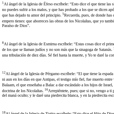
1
Al ángel de la Iglesia de Éfeso escríbele: “Esto dice el que tiene las
no puedes sufrir a los malos, y que has probado a los que se dicen apó
5
que has dejado tu amor del principio.
Recuerda, pues, de donde has ca
empero tienes: que aborreces las obras de los Nicolaítas, que yo tamb
Paraíso de Dios”.
8
Al ángel de la Iglesia de Esmirna escríbele: “Estas cosas dice el prim
de los que se llaman judíos y no son más que la sinagoga de Satanás.
una tribulación de diez días. Sé fiel hasta la muerte, y Yo te daré la co
12
Al ángel de la Iglesia de Pérgamo escríbele: “El que tiene la espada
ni aun en los días en que Antipas, el testigo mío fiel, fue muerto entr
Balaam, el que enseñaba a Balac a dar escándalo a los hijos de Israel,
16
doctrina de los Nicolaítas.
Arrepiéntete, pues; que si no, vengo a ti 
del maná oculto; y le daré una piedrecita blanca, y en la piedrecita e
18
Al ángel de la Iglesia de Tiatira escríbele: “Esto dice el Hijo de D