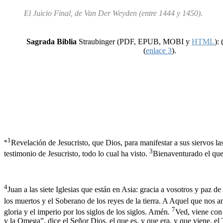
El Juicio Final, de Van Der Weyden (entre 1444 y 1450).
Sagrada Biblia
Straubinger (PDF, EPUB, MOBI y
HTML
): 
(
enlace 3
).
«
1
Revelación de Jesucristo, que Dios, para manifestar a sus siervos l
3
testimonio de Jesucristo, todo lo cual ha visto.
Bienaventurado el que 
4
Juan a las siete Iglesias que están en Asia: gracia a vosotros y paz de
los muertos y el Soberano de los reyes de la tierra. A Aquel que nos 
7
gloria y el imperio por los siglos de los siglos. Amén.
Ved, viene con l
y la Omega”, dice el Señor Dios, el que es, y que era, y que viene, e