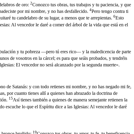
2
ndelabros de oro:
Conozco tus obras, tus trabajos y tu paciencia, y que
4
 padeciste por mi nombre, y no has desfallecido.
Pero tengo contra ti
6
quitaré tu candelabro de su lugar, a menos que te arrepientas.
Esto
lesias: Al vencedor le daré a comer del árbol de la vida que está en el
bulación y tu pobreza —pero tú eres rico— y la maledicencia de parte
unos de vosotros en la cárcel; es para que seáis probados, y tendréis
 Iglesias: El vencedor no será alcanzado por la segunda muerte».
rono de Satanás: y con todo retienes mi nombre, y no has negado mi fe,
as, por cuanto tienes allí a quienes han abrazado la doctrina de
15
ción.
Así tienes también a quienes de manera semejante retienen la
do escuche lo que el Espíritu dice a las Iglesias: Al vencedor le daré
19
 a bronce bruñido:
Conozco tus obras, tu amor, tu fe, tu beneficencia