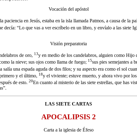
Vocación del apóstol
la paciencia en Jesús, estaba en la isla llamada Patmos, a causa de la p
e decía: “Lo que vas a ver escríbelo en un libro, y envíalo a las siete Ig
Visión preparatoria
13
andelabros de oro,
y en medio de los candelabros, alguien como Hijo d
15
 como la nieve; sus ojos como llama de fuego;
sus pies semejantes a 
a salía una espada aguda de dos filos; y su aspecto era como el sol cuan
18
 primero y el último,
y el viviente; estuve muerto, y ahora vivo por los
20
después de esto.
En cuanto al misterio de las siete estrellas, que has vis
as”.
LAS SIETE CARTAS
APOCALIPSIS 2
Carta a la iglesia de Éfeso