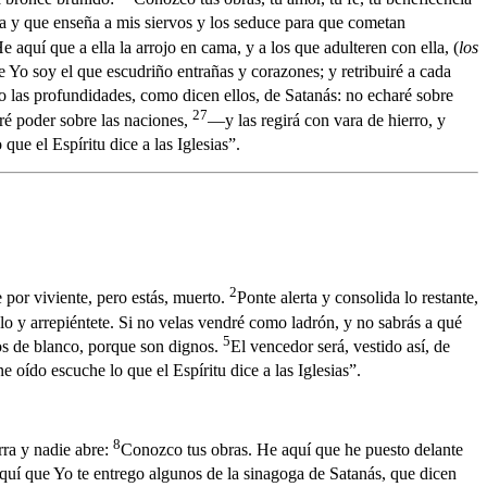
isa y que enseña a mis siervos y los seduce para que cometan
e aquí que a ella la arrojo en cama, y a los que adulteren con ella, (
los
ue Yo soy el que escudriño entrañas y corazones; y retribuiré a cada
do las profundidades, como dicen ellos, de Satanás: no echaré sobre
27
aré poder sobre las naciones,
—y las regirá con vara de hierro, y
que el Espíritu dice a las Iglesias”.
2
ne por viviente, pero estás, muerto.
Ponte alerta y consolida lo restante,
alo y arrepiéntete. Si no velas vendré como ladrón, y no sabrás a qué
5
s de blanco, porque son dignos.
El vencedor será, vestido así, de
e oído escuche lo que el Espíritu dice a las Iglesias”.
8
erra y nadie abre:
Conozco tus obras. He aquí que he puesto delante
quí que Yo te entrego algunos de la sinagoga de Satanás, que dicen