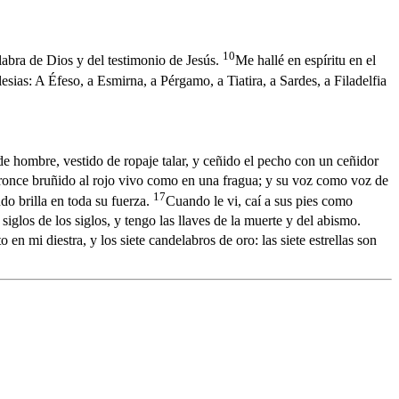
10
alabra de Dios y del testimonio de Jesús.
Me hallé en espíritu en el
lesias: A Éfeso, a Esmirna, a Pérgamo, a Tiatira, a Sardes, a Filadelfia
e hombre, vestido de ropaje talar, y ceñido el pecho con un ceñidor
bronce bruñido al rojo vivo como en una fragua; y su voz como voz de
17
do brilla en toda su fuerza.
Cuando le vi, caí a sus pies como
 siglos de los siglos, y tengo las llaves de la muerte y del abismo.
to en mi diestra, y los siete candelabros de oro: las siete estrellas son