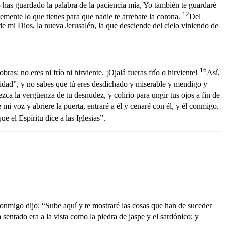
 has guardado la palabra de la paciencia mía, Yo también te guardaré
12
mente lo que tienes para que nadie te arrebate la corona.
Del
e mi Dios, la nueva Jerusalén, la que desciende del cielo viniendo de
16
bras: no eres ni frío ni hirviente. ¡Ojalá fueras frío o hirviente!
Así,
sidad”, y no sabes que tú eres desdichado y miserable y mendigo y
ca la vergüenza de tu desnudez, y colirio para ungir tus ojos a fin de
mi voz y abriere la puerta, entraré a él y cenaré con él, y él conmigo.
e el Espíritu dice a las Iglesias”.
conmigo dijo: “Sube aquí y te mostraré las cosas que han de suceder
sentado era a la vista como la piedra de jaspe y el sardónico; y