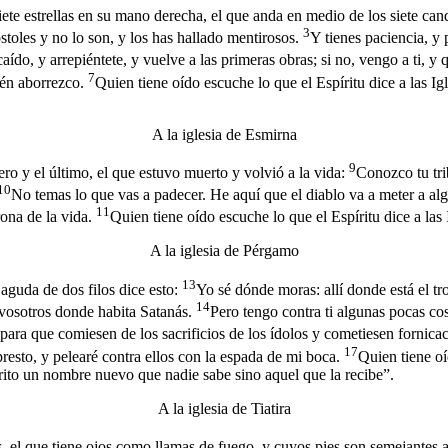
 siete estrellas en su mano derecha, el que anda en medio de los siete ca
3
stoles y no lo son, y los has hallado mentirosos.
Y tienes paciencia, y
ído, y arrepiéntete, y vuelve a las primeras obras; si no, vengo a ti, y 
7
ién aborrezco.
Quien tiene oído escuche lo que el Espíritu dice a las Ig
A la iglesia de Esmirna
9
ero y el último, el que estuvo muerto y volvió a la vida:
Conozco tu tri
10
No temas lo que vas a padecer. He aquí que el diablo va a meter a alg
11
rona de la vida.
Quien tiene oído escuche lo que el Espíritu dice a las
A la iglesia de Pérgamo
13
 aguda de dos filos dice esto:
Yo sé dónde moras: allí donde está el t
14
e vosotros donde habita Satanás.
Pero tengo contra ti algunas pocas cos
 para que comiesen de los sacrificios de los ídolos y cometiesen fornica
17
presto, y pelearé contra ellos con la espada de mi boca.
Quien tiene oí
scrito un nombre nuevo que nadie sabe sino aquel que la recibe”.
A la iglesia de Tiatira
ios, el que tiene ojos como llamas de fuego, y cuyos pies son semejantes