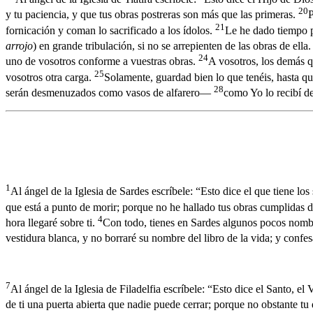
20
y tu paciencia, y que tus obras postreras son más que las primeras.
P
21
fornicación y coman lo sacrificado a los ídolos.
Le he dado tiempo p
arrojo
) en grande tribulación, si no se arrepienten de las obras de ella
24
uno de vosotros conforme a vuestras obras.
A vosotros, los demás q
25
vosotros otra carga.
Solamente, guardad bien lo que tenéis, hasta q
28
serán desmenuzados como vasos de alfarero—
como Yo lo recibí de
1
Al ángel de la Iglesia de Sardes escríbele: “Esto dice el que tiene los 
que está a punto de morir; porque no he hallado tus obras cumplidas 
4
hora llegaré sobre ti.
Con todo, tienes en Sardes algunos pocos nomb
vestidura blanca, y no borraré su nombre del libro de la vida; y conf
7
Al ángel de la Iglesia de Filadelfia escríbele: “Esto dice el Santo, el 
de ti una puerta abierta que nadie puede cerrar; porque no obstante 