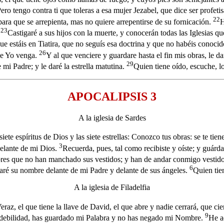
ero tengo contra ti que toleras a esa mujer Jezabel, que dice ser profet
22
ara que se arrepienta, mas no quiere arrepentirse de su fornicación.
H
23
.
Castigaré a sus hijos con la muerte, y conocerán todas las Iglesias q
ue estáis en Tiatira, que no seguís esa doctrina y que no habéis conoci
26
ue Yo venga.
Y al que venciere y guardare hasta el fin mis obras, le d
29
 mi Padre; y le daré la estrella matutina.
Quien tiene oído, escuche, lo 
APOCALIPSIS 3
A la iglesia de Sardes
siete espíritus de Dios y las siete estrellas: Conozco tus obras: se te tie
3
delante de mi Dios.
Recuerda, pues, tal como recibiste y oíste; y guárd
res que no han manchado sus vestidos; y han de andar conmigo vestido
6
esaré su nombre delante de mi Padre y delante de sus ángeles.
Quien tien
A la iglesia de Filadelfia
Veraz, el que tiene la llave de David, el que abre y nadie cerrará, que ci
9
tu debilidad, has guardado mi Palabra y no has negado mi Nombre.
He a