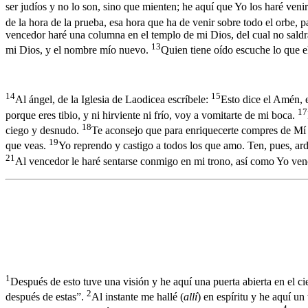
ser judíos y no lo son, sino que mienten; he aquí que Yo los haré veni
de la hora de la prueba, esa hora que ha de venir sobre todo el orbe, pa
vencedor haré una columna en el templo de mi Dios, del cual no saldrá
13
mi Dios, y el nombre mío nuevo.
Quien tiene oído escuche lo que el 
14
15
Al ángel, de la Iglesia de Laodicea escríbele:
Esto dice el Amén, el
17
porque eres tibio, y ni hirviente ni frío, voy a vomitarte de mi boca.
18
ciego y desnudo.
Te aconsejo que para enriquecerte compres de Mí or
19
que veas.
Yo reprendo y castigo a todos los que amo. Ten, pues, ard
21
Al vencedor le haré sentarse conmigo en mi trono, así como Yo ven
1
Después de esto tuve una visión y he aquí una puerta abierta en el c
2
después de estas”.
Al instante me hallé (
allí
) en espíritu y he aquí un