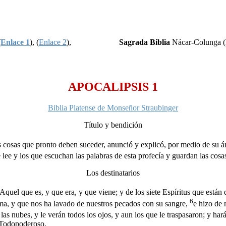
(
Enlace 1
), (
Enlace 2
),
Sagrada Biblia
Nácar-Colunga (
APOCALIPSIS 1
Biblia Platense de Monseñor Straubinger
Título y bendición
as cosas que pronto deben suceder, anunció y explicó, por medio de su á
lee y los que escuchan las palabras de esta profecía y guardan las cosas
Los destinatarios
 Aquel que es, y que era, y que viene; y de los siete Espíritus que están
6
ama, y que nos ha lavado de nuestros pecados con su sangre,
e hizo de 
as nubes, y le verán todos los ojos, y aun los que le traspasaron; y harán 
l Todopoderoso.