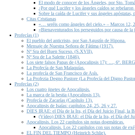
El modo de conocer de los Ángeles, por Sto. Tom
¿Por qué Lucifer y los ángeles caídos se rebelaron
Sobre la caída de Lucifer y sus ángeles apóstatas,
Citas Cristianas
«… seréis como ángeles del cielo.» – Marcos 12, 2
«Bienaventurados los perseguidos por causa de la 
Profecías (1)
El pueblo del anticristo, por San Agustín de Hipona.
Mensaje de Nuestra Señora de Fátima (1917).
Nª Sra del Buen Suceso. (S.XVII).
Nª Sra de La Salette (1846).
Los siete falsos Papas de (Apocalipsis 17): …, 6º. BERG
La Profecía de San Malaquías.
La profecía de San Francisco de Asís.
La Profezia Degno Pastore (La Profecía del Digno Pastor
Profecías (2)
Los cuatro jinetes de Apocalipsis.
La marca de la bestia (Apocalipsis 13).
Profecía de Zacarías (Capítulo 13).
Apocalipsis de Isaías: capítulos 24, 25, 26 y 27.
DIES IRAE: el Día de la Ira, el Día del Juicio Final, la
(Vídeo) DIES IRAE: el Día de la Ira, el Día del Ju
Apocalipsis. Los 22 capítulos sin notas dogmáticas.
Apocalipsis. Los 22 capítulos con sus notas de exé
EL FIN DEL TIEMPO (Heinrich Schlie).