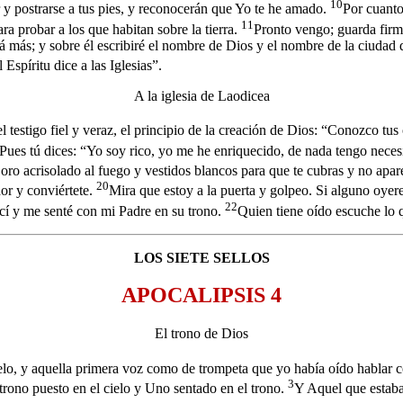
10
r y postrarse a tus pies, y reconocerán que Yo te he amado.
Por cuanto
11
ra probar a los que habitan sobre la tierra.
Pronto vengo; guarda firme
 más; y sobre él escribiré el nombre de Dios y el nombre de la ciudad d
Espíritu dice a las Iglesias”.
A la iglesia de Laodicea
 testigo fiel y veraz, el principio de la creación de Dios: “Conozco tus o
Pues tú dices: “Yo soy rico, yo me he enriquecido, de nada tengo nece
o acrisolado al fuego y vestidos blancos para que te cubras y no aparez
20
or y conviértete.
Mira que estoy a la puerta y golpeo. Si alguno oyere 
22
cí y me senté con mi Padre en su trono.
Quien tiene oído escuche lo qu
LOS SIETE SELLOS
APOCALIPSIS 4
El trono de Dios
ielo, y aquella primera voz como de trompeta que yo había oído hablar 
3
 trono puesto en el cielo y Uno sentado en el trono.
Y Aquel que estaba 