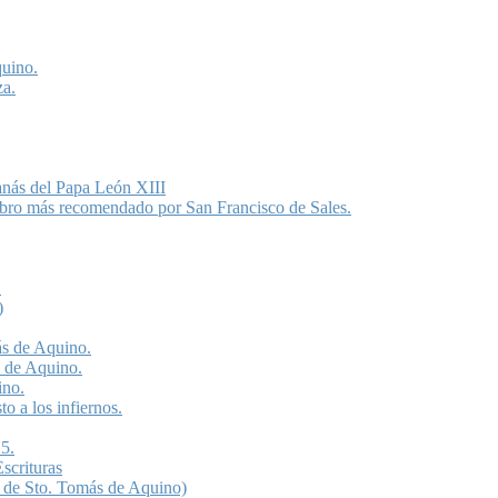
quino.
za.
anás del Papa León XIII
libro más recomendado por San Francisco de Sales.
.
)
ás de Aquino.
s de Aquino.
ino.
o a los infiernos.
5.
scrituras
 de Sto. Tomás de Aquino)