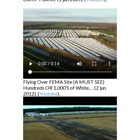
Flying Over FEMA Site (A MUST SEE)
Hundreds OR 1,000’S of White…. (2 jun
2012). (
Youtu
b
e
).