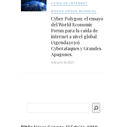
CAÍDA DE INTERNET
NUEVO ORDEN MUNDIAL
Cyber Polygon: el ensayo
del World Economic
Forun para la caída de
internet a nivel global
(Agenda2030).
Cyberataques y Grandes
Apagones.
6 de julio de 2021
Buscar
Biblia
Nácar-Colunga. 1ª Edición, 1944: