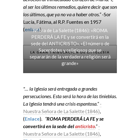
al ser los últimos remedios, quiere decir que son
los últimos, que ya no va a haber otros.”
-Sor
Lucía, Fátima, al R.P. Fuentes en 1957
(
enlace
).
Nª Sra de La Salette (1846): «ROMA
PERDERÁ LA FE y se convertirá en la
sede del ANTICRISTO». «El número de
Sacerdotes y religiosos que se
LA GRAN TRIBULACIÓN DE LA IGLESIA
separarán de la verdadera religión será
grande»
"… la Iglesia será entregada a grandes
persecuciones. Esta será la hora de las tinieblas.
La Iglesia tendrá una crisis espantosa.”
-
Nuestra Señora de La Salette (1846)
,
(
Enlace
).
“
ROMA PERDERÁ LA FE y se
convertirá en la sede del
anticristo
.”
-
Nuestra Señora de La Salette (1846)
,