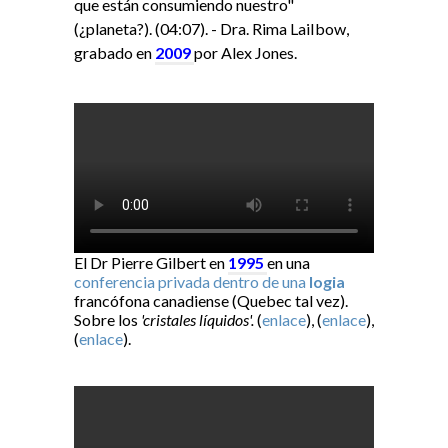
que están consumiendo nuestro"
(¿planeta?). (04:07). - Dra. Rima LaiIbow,
grabado en
2009
por Alex Jones.
El Dr Pierre Gilbert en
1995
en una
conferencia privada dentro de una
logia
francófona canadiense (Quebec tal vez).
Sobre los
'cristales líquidos'.
(
enlace
), (
enlace
),
(
enlace
).