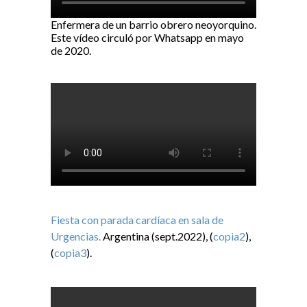
Enfermera de un barrio obrero neoyorquino.
Este vídeo circuló por Whatsapp en mayo
de 2020.
Fiesta con parada cardíaca en sala de
Urgencias.
Argentina (sept.2022), (
copia2
),
(
copia3
).