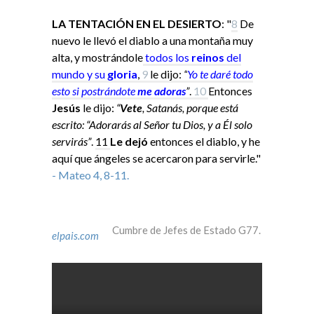
LA TENTACIÓN EN EL DESIERTO
: "
8
De
nuevo le llevó el diablo a una montaña muy
alta, y mostrándole
todos los
reinos
del
mundo y su
gloria
,
9
le dijo:
“
Yo
te daré todo
esto si
postrándote
me adoras
”
.
10
Entonces
Jesús
le dijo:
“
Vete
, Satanás, porque está
escrito: “Adorarás al Señor tu Dios, y a Él solo
servirás”
.
11
Le dejó
entonces el diablo, y he
aquí que ángeles se acercaron para servirle."
- Mateo 4, 8-11.
Cumbre de Jefes de Estado G77.
elpais.com