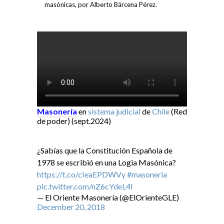
masónicas, por Alberto Bárcena Pérez.
Masonería
en
sistema judicial
de
Chile
(Red
de poder) (sept.2024)
¿Sabías que la Constitución Española de
1978 se escribió en una Logia Masónica?
https://t.co/cIeaEPDWVy
#masoneria
pic.twitter.com/nZ6cYdeL4I
— El Oriente Masonería (@ElOrienteGLE)
December 20, 2018