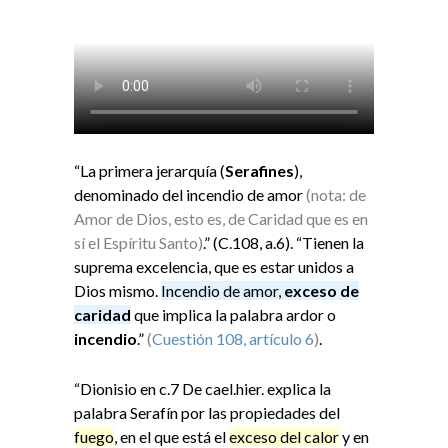
“La primera jerarquía (
Serafines
),
denominado del incendio de amor
(nota: de
Amor de Dios, esto es, de Caridad que es en
sí el Espíritu Santo)
.” (C.108, a.6). “Tienen la
suprema excelencia, que es estar unidos a
Dios mismo.
Incendio de amor,
exceso de
caridad
que implica la palabra ardor o
incendio
.”
(
Cuestión 108, artículo 6
)
.
“Dionisio en c.7 De cael.hier. explica la
palabra Serafín por las propiedades del
fuego
, en el que está el
exceso del calor
y en