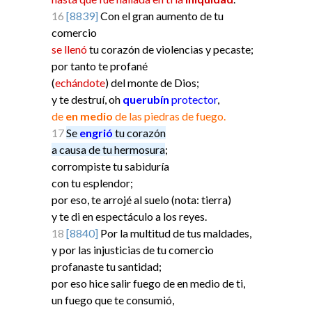
16
[8839]
Con el gran aumento de tu
comercio
se llenó
tu corazón de violencias y pecaste;
por tanto te profané
(
echándote
) del monte de Dios;
y te destruí, oh
querubín
protector
,
de
en medio
de las piedras de fuego.
17
Se
engrió
tu corazón
a causa de tu hermosura
;
corrompiste tu sabiduría
con tu esplendor;
por eso, te arrojé al suelo (nota: tierra)
y te di en espectáculo a los reyes.
18
[8840]
Por la multitud de tus maldades,
y por las injusticias de tu comercio
profanaste tu santidad;
por eso hice salir fuego de en medio de ti,
un fuego que te consumió,