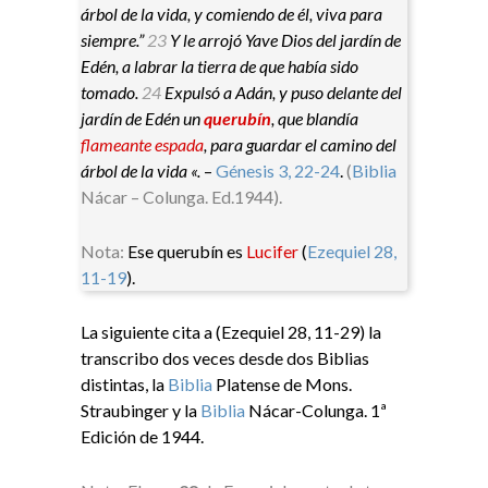
árbol de la vida, y comiendo de él, viva para
siempre.”
23
Y le arrojó Yave Dios del jardín de
Edén, a labrar la tierra de que había sido
tomado.
24
Expulsó a Adán, y puso delante del
jardín de Edén un
querubín
, que blandía
flameante espada
, para guardar el camino del
árbol de la vida «.
–
Génesis 3, 22-24
.
(
Biblia
Nácar – Colunga. Ed.1944).
Nota:
Ese querubín es
Lucifer
(
Ezequiel 28,
11-19
).
La siguiente cita a (Ezequiel 28, 11-29) la
transcribo dos veces desde dos Biblias
distintas, la
Biblia
Platense de Mons.
Straubinger y la
Biblia
Nácar-Colunga. 1ª
Edición de 1944.