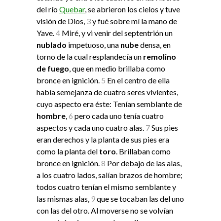
del río
Quebar
, se abrieron los cielos y tuve
visión de Dios,
3
y fué sobre mí la mano de
Yave.
4
Miré, y vi venir del septentrión un
nublado
impetuoso, una
nube
densa, en
torno de la cual resplandecía un
remolino
de fuego
, que en medio brillaba como
bronce en ignición.
5
En el centro de ella
había semejanza de cuatro seres vivientes,
cuyo aspecto era éste: Tenían semblante de
hombre
,
6
pero cada uno tenía cuatro
aspectos y cada uno cuatro alas.
7
Sus pies
eran derechos y la planta de sus pies era
como la planta del
toro
. Brillaban como
bronce en ignición.
8
Por debajo de las alas,
a los cuatro lados, salían brazos de hombre;
todos cuatro tenían el mismo semblante y
las mismas alas,
9
que se tocaban las del uno
con las del otro. Al moverse no se volvían