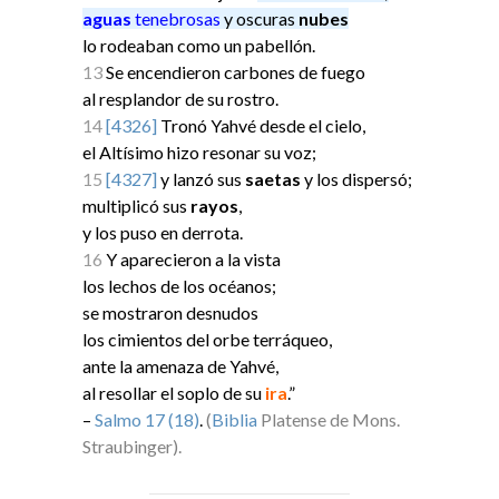
aguas
tenebrosas
y oscuras
nubes
lo rodeaban como un pabellón.
13
Se encendieron carbones de fuego
al resplandor de su rostro.
14
[4326]
Tronó Yahvé desde el cielo,
el Altísimo hizo resonar su voz;
15
[4327]
y lanzó sus
saetas
y los dispersó;
multiplicó sus
rayos
,
y los puso en derrota.
16
Y aparecieron a la vista
los lechos de los océanos;
se mostraron desnudos
los cimientos del orbe terráqueo,
ante la amenaza de Yahvé,
al resollar el soplo de su
ira
.”
–
Salmo 17 (18)
.
(
Biblia
Platense de Mons.
Straubinger).