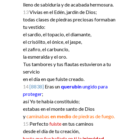
lleno de sabiduría y de acabada hermosura.
13
Vivías en el Edén, jardín de Dios;
todas clases de piedras preciosas formaban
tu vestido:
el sardio, el topacio, el diamante,
el crisólito, el ónice, el jaspe,
el zafiro, el carbunclo,
la esmeralda y el oro.
Tus tambores y tus flautas estuvieron a tu
servicio
en el día en que fuiste creado.
14
[8838]
Eras un
querubín
ungido para
proteger
;
así Yo te había constituido;
estabas en el monte santo de Dios
y
caminabas
en medio
de piedras de fuego.
15
Perfecto
fuiste
en tus caminos
desde el día de tu creación,
hasta que fue hallada en ti la
iniquidad
.