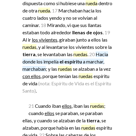
dispuesta como si hubiese una
rueda
dentro
de otra
rueda
.
17
Marchaban hacia los
cuatro lados yendo y no se volvían al
caminar.
18
Mirando, vi que sus llantas
estaban todo alrededor
llenas de
ojos
.
19
Al ir
los vivientes
, giraban junto a ellos las
ruedas
, y al levantarse los vivientes sobre la
tierra
, se levantaban las
ruedas
.
20
Hacia
donde los impelía
el espíritu
a marchar,
marchaban
; y las
ruedas
se alzaban a la vez
con ellos
, porque tenían las
ruedas
espíritu
de vida
(nota: Espíritu de Vida es el Espíritu
Santo)
.
21
Cuando iban
ellos
, iban las
ruedas
;
cuando
ellos
se paraban, se paraban
ellas, y cuando se alzaban de la
tierra
, se
alzaban, porque había en las
ruedas
espíritu
de vida.
22
Sobre las cabezas de los