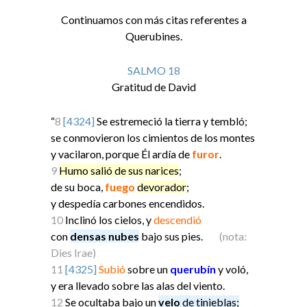
Continuamos con más citas referentes a
Querubines.
SALMO 18
Gratitud de David
“
8
[4324]
Se estremeció la tierra y tembló;
se conmovieron los cimientos de los montes
y vacilaron, porque Él ardía de
furor
.
9
Humo salió de sus narices
;
de su boca,
fuego
devorador
;
y despedía carbones encendidos.
10
Inclinó los cielos, y
descendió
con
densas nubes
bajo sus pies.
(nota:
Dies Irae)
11
[4325]
Subió
sobre un
querubín
y voló,
y era llevado sobre las alas del viento.
12
Se ocultaba bajo un
velo
de tinieblas;