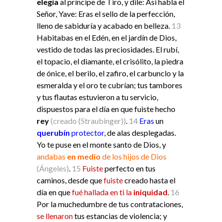
elegía
al príncipe de Tiro, y dile: Asi habla el
Señor, Yave: Eras el sello de la perfección,
lleno de sabiduría y acabado en belleza.
13
Habitabas en el Edén, en el jardín de Dios,
vestido de todas las preciosidades. El rubí,
el topacio, el diamante, el crisólito, la piedra
de ónice, el berilo, el zafiro, el carbunclo y la
esmeralda y el oro te cubrían; tus tambores
y tus flautas estuvieron a tu servicio,
dispuestos para el día en que fuiste hecho
rey
(creado (Straubinger))
.
14
Eras
un
querubín
protector
, de alas desplegadas.
Yo te puse en el monte santo de Dios, y
andabas
en medio
de los hijos de Dios
(Ángeles)
.
15
Fuiste
perfecto en tus
caminos, desde que
fuiste
creado hasta el
día en que
fué hallada en ti la
iniquidad
.
16
Por la muchedumbre de tus contrataciones,
se llenaron
tus estancias de violencia; y