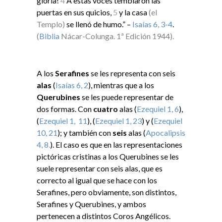
gloria!
4
A estas voces temblaron las
puertas en sus quicios,
5
y la casa
(el
Templo)
se llenó de humo.” –
Isaías 6, 3-4
.
(
Biblia
Nácar-Colunga. 1ª Edición 1944).
A los
Serafines
se les representa con seis
alas
(
Isaías 6, 2
), mientras que a los
Querubines
se les puede representar de
dos formas. Con
cuatro
alas (
Ezequiel 1, 6
),
(
Ezequiel 1, 11
), (
Ezequiel 1, 23
) y (
Ezequiel
10, 21
); y también con
seis
alas (
Apocalipsis
4, 8
.
). El caso es que en las representaciones
pictóricas cristinas a los Querubines se les
suele representar con seis alas, que es
correcto al igual que se hace con los
Serafines, pero obviamente, son distintos,
Serafines y Querubines, y ambos
pertenecen a distintos Coros Angélicos.