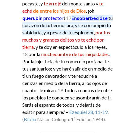
pecaste, y
te arrojé
del monte santo y
te
eché
de entre
los hijos de Dios
, ¡oh
querubín
protector
!
17
Ensoberbecióse
tu
corazón de tu hermosura
, y se corrompió tu
sabiduría, y a pesar de tu esplendor
,
por tus
muchos y grandes delitos yo te eché por
tierra
, y te doy en espectáculo a los reyes,
18
por la
muchedumbre de tus iniquidades
.
Por la injusticia de tu comercio profanaste
tus santuarios; y yo haré salir de en medio de
ti un fuego devorador, y te reduciré a
cenizas en medio de la tierra, a los ojos de
cuantos le miran.
19
Todos cuantos de entre
los pueblos te conocen se asombrarán de ti.
Serás el espanto de todos, y dejarás de
existir para siempre.” –
Ezequiel 28, 11-19
.
(
Biblia
Nácar-Colunga. 1ª Edición 1944).