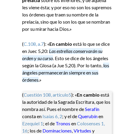
prelacía
sobre los inferiores, y de aquélla
les viene ésta; y por eso no son los supremos
los órdenes que traen su nombre de la
prelacía, sino que lo son los que se nombran
por su mirar hacia Dios.»
(
C.108, a.7
): «
En cambio
está lo que se dice
en Juec 5,20:
Las estrellas conservarán su
orden y su curso
. Esto se dice de los ángeles
según la Glosa (a Jue 5,20). Por lo tanto,
los
ángeles permanecerán siempre en sus
órdenes
.»
(
Cuestión 108, artículo5
): «
En cambio
está
la autoridad de la Sagrada Escritura, que los
nombra así. Pues el nombre de
Serafín
consta en
Is
aías
6, 2
; y el de
Querubín
en
Ez
equiel
1
; el de
Tronos
en
Col
osenses
1,
16
; los de
Dominaciones
,
Virtudes
y