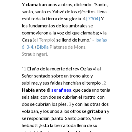
Y
clamaban
unos a otros, diciendo: “Santo,
santo, santo es Yahvé de los ejércitos, llena
está toda la tierra de su gloria.
4
[7304]
Y
los fundamentos de los umbrales se
conmovieron a la voz del que clamaba; y la
Casa
(el Templo)
se llenó de humo.” –
Isaías
6, 3-4.
(
Biblia
Platense de Mons.
Straubinger).
“
1
El año de la muerte del rey Ozías vi al
Señor sentado sobre un trono alto y
sublime, y sus faldas henchían el templo .
2
Había ante él
serafines
, que cada uno tenia
seis alas; con dos se cubrían el rostro, con
dos se cubrían los pies,
3
y con las otras dos
volaban, y los unos a los otros se
gritaban
y
se respondían ¡Santo, Santo, Santo, Yave
Sebaot! ¡Está la tierra toda llena de su