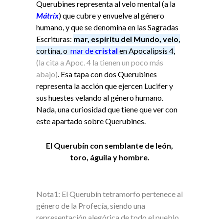
Querubines representa al velo mental (a la
Mátríx
) que cubre y envuelve al género
humano, y que se denomina en las Sagradas
Escrituras:
mar, espíritu del Mundo,
velo
,
cortina, o
mar de
cristal
en Apocalipsis 4,
(la cita a Apoc. 4 la tienen un poco más
abajo)
. Esa tapa con dos Querubines
r
epresenta la acción que ejercen Lucifer y
sus huestes velando al género humano.
Nada, una curiosidad que tiene que ver con
este apartado sobre Querubines.
El Querubín con semblante de león,
toro, águila y hombre.
Nota1: El Querubín tetramorfo pertenece al
género de la Profecía, siendo una
representación alegórica de todo el pueblo