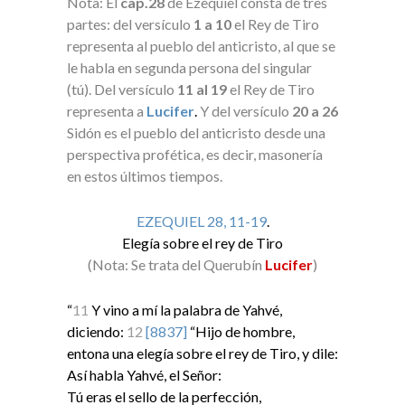
Nota: El
cap.28
de Ezequiel consta de tres
partes: del versículo
1 a 10
el Rey de Tiro
representa al pueblo del anticristo, al que se
le habla en segunda persona del singular
(tú). Del versículo
11 al 19
el Rey de Tiro
representa a
Lucifer
.
Y del versículo
20 a 26
Sidón es el pueblo del anticristo desde una
perspectiva profética, es decir, masonería
en estos últimos tiempos.
EZEQUIEL 28, 11-19
.
Elegía sobre el rey de Tiro
(Nota: Se trata del Querubín
Lucifer
)
“
11
Y vino a mí la palabra de Yahvé,
diciendo:
12
[8837]
“Hijo de hombre,
entona una elegía sobre el rey de Tiro, y dile:
Así habla Yahvé, el Señor:
Tú eras el sello de la perfección,