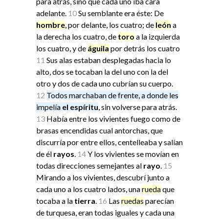
para atrás, sino que cada uno iba cara
adelante.
10
Su semblante era éste: De
hombre
, por delante, los cuatro; de
león
a
la derecha los cuatro, de
toro
a la izquierda
los cuatro, y de
águila
por detrás los cuatro
11
Sus alas estaban desplegadas hacia lo
alto, dos se tocaban la del uno con la del
otro y dos de cada uno cubrían su cuerpo.
12
Todos marchaban de frente, a donde les
impelía
el espíritu
, sin volverse para atrás.
13
Había entre los vivientes fuego como de
brasas encendidas cual antorchas, que
discurría por entre ellos, centelleaba y salían
de él
rayos
.
14
Y los vivientes se movían en
todas direcciones semejantes al
rayo
.
15
Mirando a los vivientes, descubrí junto a
cada uno a los cuatro lados, una
rueda
que
tocaba a la
tierra
.
16
Las
ruedas
parecían
de turquesa, eran todas iguales y cada una