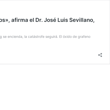
», afirma el Dr. José Luis Sevillano,
g se encienda, la catástrofe seguirá. El óxido de grafeno