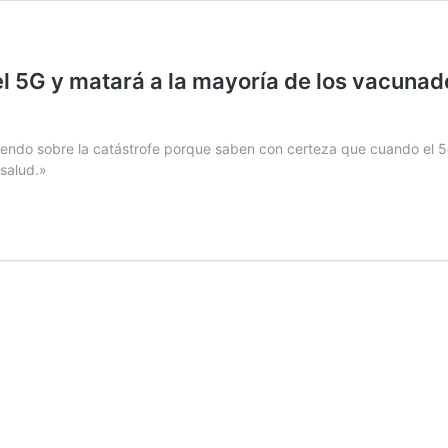
l 5G y matará a la mayoría de los vacunados
irtiendo sobre la catástrofe porque saben con certeza que cuando el 5
salud.»