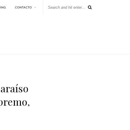
KING
CONTACTO
paraíso
upremo,