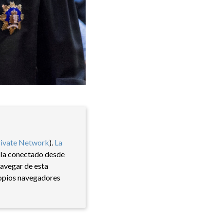
rivate Network
).
La
ella conectado desde
navegar de esta
ropios navegadores