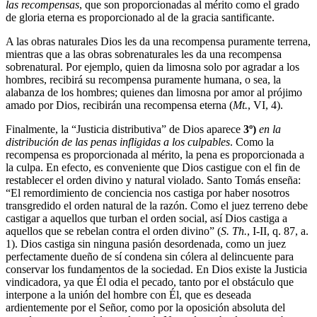
las recompensas
, que son proporcionadas al mérito como el grado
de gloria eterna es proporcionado al de la gracia santificante.
A las obras naturales Dios les da una recompensa puramente terrena,
mientras que a las obras sobrenaturales les da una recompensa
sobrenatural. Por ejemplo, quien da limosna solo por agradar a los
hombres, recibirá su recompensa puramente humana, o sea, la
alabanza de los hombres; quienes dan limosna por amor al prójimo
amado por Dios, recibirán una recompensa eterna (
Mt.
, VI, 4).
Finalmente, la “Justicia distributiva” de Dios aparece
3º)
en la
distribución de las penas infligidas a los culpables
. Como la
recompensa es proporcionada al mérito, la pena es proporcionada a
la culpa. En efecto, es conveniente que Dios castigue con el fin de
restablecer el orden divino y natural violado. Santo Tomás enseña:
“El remordimiento de conciencia nos castiga por haber nosotros
transgredido el orden natural de la razón. Como el juez terreno debe
castigar a aquellos que turban el orden social, así Dios castiga a
aquellos que se rebelan contra el orden divino” (
S. Th.
, I-II, q. 87, a.
1). Dios castiga sin ninguna pasión desordenada, como un juez
perfectamente dueño de sí condena sin cólera al delincuente para
conservar los fundamentos de la sociedad. En Dios existe la Justicia
vindicadora, ya que Él odia el pecado, tanto por el obstáculo que
interpone a la unión del hombre con Él, que es deseada
ardientemente por el Señor, como por la oposición absoluta del