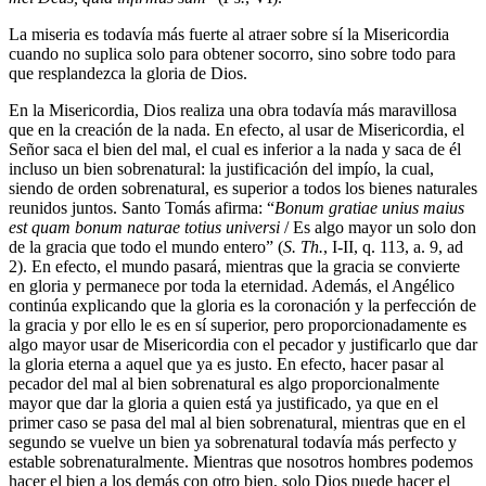
La miseria es todavía más fuerte al atraer sobre sí la Misericordia
cuando no suplica solo para obtener socorro, sino sobre todo para
que resplandezca la gloria de Dios.
En la Misericordia, Dios realiza una obra todavía más maravillosa
que en la creación de la nada. En efecto, al usar de Misericordia, el
Señor saca el bien del mal, el cual es inferior a la nada y saca de él
incluso un bien sobrenatural: la justificación del impío, la cual,
siendo de orden sobrenatural, es superior a todos los bienes naturales
reunidos juntos. Santo Tomás afirma: “
Bonum gratiae unius maius
est quam bonum naturae totius universi
/ Es algo mayor un solo don
de la gracia que todo el mundo entero” (
S. Th.
, I-II, q. 113, a. 9, ad
2). En efecto, el mundo pasará, mientras que la gracia se convierte
en gloria y permanece por toda la eternidad. Además, el Angélico
continúa explicando que la gloria es la coronación y la perfección de
la gracia y por ello le es en sí superior, pero proporcionadamente es
algo mayor usar de Misericordia con el pecador y justificarlo que dar
la gloria eterna a aquel que ya es justo. En efecto, hacer pasar al
pecador del mal al bien sobrenatural es algo proporcionalmente
mayor que dar la gloria a quien está ya justificado, ya que en el
primer caso se pasa del mal al bien sobrenatural, mientras que en el
segundo se vuelve un bien ya sobrenatural todavía más perfecto y
estable sobrenaturalmente. Mientras que nosotros hombres podemos
hacer el bien a los demás con otro bien, solo Dios puede hacer el