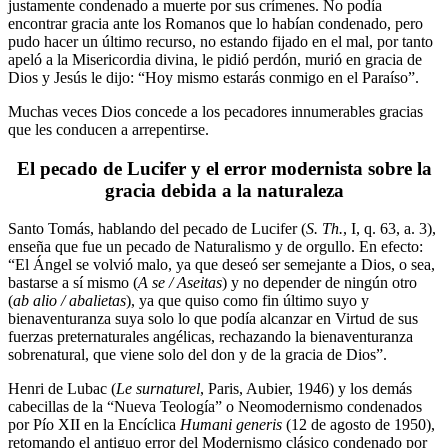
justamente condenado a muerte por sus crímenes. No podía
encontrar gracia ante los Romanos que lo habían condenado, pero
pudo hacer un último recurso, no estando fijado en el mal, por tanto
apeló a la Misericordia divina, le pidió perdón, murió en gracia de
Dios y Jesús le dijo: “Hoy mismo estarás conmigo en el Paraíso”.
Muchas veces Dios concede a los pecadores innumerables gracias
que les conducen a arrepentirse.
El pecado de Lucifer y el error modernista sobre la
gracia debida a la naturaleza
Santo Tomás, hablando del pecado de Lucifer (
S. Th.
, I, q. 63, a. 3),
enseña que fue un pecado de Naturalismo y de orgullo. En efecto:
“El Ángel se volvió malo, ya que deseó ser semejante a Dios, o sea,
bastarse a sí mismo (
A se / Aseitas
) y no depender de ningún otro
(
ab alio / abalietas
), ya que quiso como fin último suyo y
bienaventuranza suya solo lo que podía alcanzar en Virtud de sus
fuerzas preternaturales angélicas, rechazando la bienaventuranza
sobrenatural, que viene solo del don y de la gracia de Dios”.
Henri de Lubac (
Le surnaturel
, Paris, Aubier, 1946) y los demás
cabecillas de la “Nueva Teología” o Neomodernismo condenados
por Pío XII en la Encíclica
Humani generis
(12 de agosto de 1950),
retomando el antiguo error del Modernismo clásico condenado por