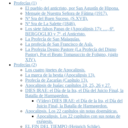
Profecías (1)
El pueblo del anticristo, por San Agustín de Hipona.
Mensaje de Nuestra Señora de Fátima (1917).
Nª Sra del Buen Suceso. (S.XVII).
Nª Sra de La Salette (1846).
Los siete falsos Papas de (Apocalipsis 17): …, 6º.
BERGOGLIO y 7º, el Anticristo.
La Profecía de San Malaquías.
La profecía de San Francisco de Asís.
La Profezia Degno Pastore (La Profecía del Digno
Pastor). Por el Beato Tomasuccio de Foligno, (siglo
XIV).
Profecías (2)
Los cuatro jinetes de Apocalipsis.
La marca de la bestia (Apocalipsis 13).
Profecía de Zacarías (Capítulo 13).
Apocalipsis de Isaías: capítulos 24, 25, 26 y 27.
DIES IRAE: el Día de la Ira, el Día del Juicio Final, la
Batalla de Harmagedon.
(Vídeo) DIES IRAE: el Día de la Ira, el Día del
Juicio Final, la Batalla de Harmagedon.
Apocalipsis. Los 22 capítulos sin notas dogmáticas.
Apocalipsis. Los 22 capítulos con sus notas de
exégesis.
EL FIN DEL TIEMPO (Heinrich Schlie).