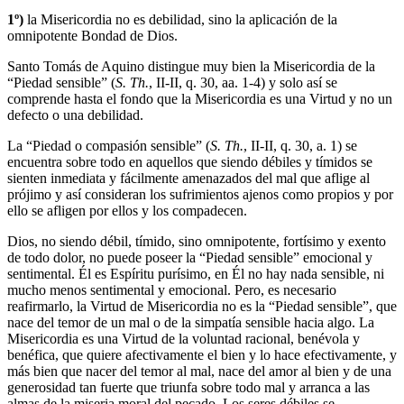
1º)
la Misericordia no es debilidad, sino la aplicación de la
omnipotente Bondad de Dios.
Santo Tomás de Aquino distingue muy bien la Misericordia de la
“Piedad sensible” (
S. Th.
, II-II, q. 30, aa. 1-4) y solo así se
comprende hasta el fondo que la Misericordia es una Virtud y no un
defecto o una debilidad.
La “Piedad o compasión sensible” (
S. Th.
, II-II, q. 30, a. 1) se
encuentra sobre todo en aquellos que siendo débiles y tímidos se
sienten inmediata y fácilmente amenazados del mal que aflige al
prójimo y así consideran los sufrimientos ajenos como propios y por
ello se afligen por ellos y los compadecen.
Dios, no siendo débil, tímido, sino omnipotente, fortísimo y exento
de todo dolor, no puede poseer la “Piedad sensible” emocional y
sentimental. Él es Espíritu purísimo, en Él no hay nada sensible, ni
mucho menos sentimental y emocional. Pero, es necesario
reafirmarlo, la Virtud de Misericordia no es la “Piedad sensible”, que
nace del temor de un mal o de la simpatía sensible hacia algo. La
Misericordia es una Virtud de la voluntad racional, benévola y
benéfica, que quiere afectivamente el bien y lo hace efectivamente, y
más bien que nacer del temor al mal, nace del amor al bien y de una
generosidad tan fuerte que triunfa sobre todo mal y arranca a las
almas de la miseria moral del pecado. Los seres débiles se