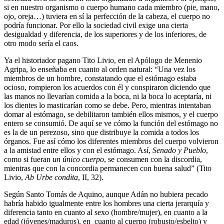
si en nuestro organismo o cuerpo humano cada miembro (pie, mano,
ojo, oreja…) tuviera en sí la perfección de la cabeza, el cuerpo no
podría funcionar. Por ello la sociedad civil exige una cierta
desigualdad y diferencia, de los superiores y de los inferiores, de
otro modo sería el caos.
Ya el historiador pagano Tito Livio, en el Apólogo de Menenio
Agripa, lo enseñaba en cuanto al orden natural: “Una vez los
miembros de un hombre, constatando que el estómago estaba
ocioso, rompieron los acuerdos con él y conspiraron diciendo que
las manos no llevarían comida a la boca, ni la boca lo aceptaría, ni
los dientes lo masticarían como se debe. Pero, mientras intentaban
domar al estómago, se debilitaron también ellos mismos, y el cuerpo
entero se consumió. De aquí se ve cómo la función del estómago no
es la de un perezoso, sino que distribuye la comida a todos los
órganos. Fue así cómo los diferentes miembros del cuerpo volvieron
a la amistad entre ellos y con el estómago. Así,
Senado y Pueblo
,
como si fueran
un único cuerpo
, se consumen con la discordia,
mientras que con la concordia permanecen con buena salud” (Tito
Livio,
Ab Urbe condita
, II, 32).
Según Santo Tomás de Aquino, aunque Adán no hubiera pecado
habría habido igualmente entre los hombres una cierta jerarquía y
diferencia tanto en cuanto al sexo (hombre/mujer), en cuanto a la
edad (jóvenes/maduros), en cuanto al cuerpo (robusto/esbelto) y