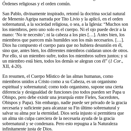
Órdenes religiosas y el orden común.
San Pablo, divinamente inspirado, retomó la doctrina social natural
de Menenio Agripa narrada por Tito Livio y la aplicó, en el orden
sobrenatural, a la sociedad religiosa, o sea, a la Iglesia: “Muchos son
los miembros, pero uno solo es el cuerpo. Ni el ojo puede decir a la
mano: ‘No te necesito’; ni la cabeza a los pies […]. Antes bien, los
miembros que parecen más humildes son los más necesarios. […].
Dios ha compuesto el cuerpo para que no hubiera desunión en él,
sino que, antes bien, los diferentes miembros cuidaran unos de otros.
Por ello, si un miembro sufre, todos los miembros sufren juntos; y si
un miembro está bien, todos los demás se alegran con él” (
1 Cor
.,
XII, 4-20).
En resumen, el Cuerpo Místico de las almas humanas, como
miembros unidos a Cristo como a su Cabeza, es un organismo
espiritual y sobrenatural; como todo organismo, supone una cierta
diferencia y desigualdad de funciones (no todos pueden ser Papa u
Obispo, pero debe existir una jerarquía entre Fieles, Sacerdotes,
Obispos y Papa). Sin embargo, nadie puede ser privado de la gracia
necesaria y suficiente para alcanzar su Fin último sobrenatural y
salvar su alma por la eternidad. Dios sería injusto si permitiera que
un alma sin culpa careciera de la necesaria ayuda de la gracia
sobrenatural y se condenara. Pero esto repugna a la Naturaleza
infinitamente justa de Dios.