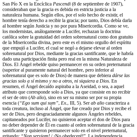
San Pío X en la Encíclica
Pascendi
(8 de septiembre de 1907),
consideraban que la gracia es debida en estricta justicia a la
naturaleza humana. Según ellos, por el solo hecho de existir, el
hombre tenía derecho a recibir la gracia; por tanto, Dios debía darla
al hombre según Justicia y no por pura Misericordia. Como se ve,
los modernistas, análogamente a Lucifer, rechazan la doctrina
católica sobre la gratuidad del orden sobrenatural como don gratuito
de la Misericordia divina, pero este es el mismo orgullo del espíritu
que empujó a Lucifer, el cual se negó a dejarse elevar al orden
sobrenatural por Dios, mediante la gracias santificante, que le habría
dado una participación finita pero real en la misma Naturaleza de
Dios. El Ángel rebelde quiso permanecer en su orden preternatural
(superior al puramente natural del hombre, pero inferior al
sobrenatural que es solo de Dios) de manera que debiera
dárse las
gracias solo a sí mismo y no a otros, ni siquiera a Dios.
En
resumen, el Ángel decaído aspiraba a la Aseidad, o sea, a aquel
atributo que corresponde solo a Dios, ya que consiste en no recibir
el ser de otro (
Ab alio
), sino en ser su mismo ser por su propia
esencia (
“Ego sum qui sum”
,
Ex.
, III, 5). Ser
ab alio
caracteriza a
toda creatura, incluso al Ángel, que fue creado por Dios y recibe el
ser de Dios, pero desgraciadamente algunos Ángeles rebeldes,
capitaneados por Lucifer, no quisieron aceptar el don de Dios para
no deber depender de Él en cuanto al orden sobrenatural de la gracia
santificante y quisieron permanecer solo en el nivel preternatural,
gritando:
“Non serviam!
/ ¡No obedeceré!”. La independencia