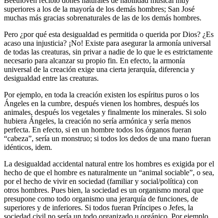
Beethoven recibió dones naturales de habilidad musical muy
superiores a los de la mayoría de los demás hombres; San José
muchas más gracias sobrenaturales de las de los demás hombres.
Pero ¿por qué esta desigualdad es permitida o querida por Dios? ¿Es
acaso una injusticia? ¡No! Existe para asegurar la armonía universal
de todas las creaturas, sin privar a nadie de lo que le es estrictamente
necesario para alcanzar su propio fin. En efecto, la armonía
universal de la creación exige una cierta jerarquía, diferencia y
desigualdad entre las creaturas.
Por ejemplo, en toda la creación existen los espíritus puros o los
Ángeles en la cumbre, después vienen los hombres, después los
animales, después los vegetales y finalmente los minerales. Si solo
hubiera Ángeles, la creación no sería armónica y sería menos
perfecta. En efecto, si en un hombre todos los órganos fueran
“cabeza”, sería un monstruo; si todos los dedos de una mano fueran
idénticos, idem.
La desigualdad accidental natural entre los hombres es exigida por el
hecho de que el hombre es naturalmente un “animal sociable”, o sea,
por el hecho de vivir en sociedad (familiar y social/política) con
otros hombres. Pues bien, la sociedad es un organismo moral que
presupone como todo organismo una jerarquía de funciones, de
superiores y de inferiores. Si todos fueran Príncipes o Jefes, la
sociedad civil no sería un todo organizado u orgánico. Por ejemplo,