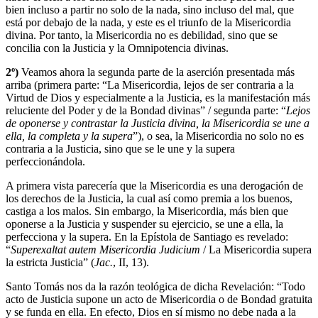
bien incluso a partir no solo de la nada, sino incluso del mal, que
está por debajo de la nada, y este es el triunfo de la Misericordia
divina. Por tanto, la Misericordia no es debilidad, sino que se
concilia con la Justicia y la Omnipotencia divinas.
2º)
Veamos ahora la segunda parte de la aserción presentada más
arriba (primera parte: “La Misericordia, lejos de ser contraria a la
Virtud de Dios y especialmente a la Justicia, es la manifestación más
reluciente del Poder y de la Bondad divinas” / segunda parte: “
Lejos
de oponerse y contrastar la Justicia divina, la Misericordia se une a
ella, la completa y la supera
”), o sea, la Misericordia no solo no es
contraria a la Justicia, sino que se le une y la supera
perfeccionándola.
A primera vista parecería que la Misericordia es una derogación de
los derechos de la Justicia, la cual así como premia a los buenos,
castiga a los malos. Sin embargo, la Misericordia, más bien que
oponerse a la Justicia y suspender su ejercicio, se une a ella, la
perfecciona y la supera. En la Epístola de Santiago es revelado:
“
Superexaltat autem Misericordia Judicium
/ La Misericordia supera
la estricta Justicia” (
Jac.
, II, 13).
Santo Tomás nos da la razón teológica de dicha Revelación: “Todo
acto de Justicia supone un acto de Misericordia o de Bondad gratuita
y se funda en ella. En efecto, Dios en sí mismo no debe nada a la