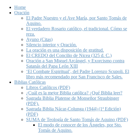
Home
Oración
El Padre Nuestro y el Ave María, por Santo Tomás de
Aquino.
El verdadero Rosario católico, el tradicional. Cómo se
reza.
Ayuno (Citas)
Silencio interior y Oración.
La oración es una disposición de gratitud.
El CREDO del Concilio de Nicea (325 d. C.)
Oración a San Miguel Arcángel, y Exorcismo contra
Satanás del Papa León XIII
‘El Combate Espiritual’, del Padre Lorenzo Scupoli. El
libro más recomendado por San Francisco de Sales.
Biblias Católicas
Libros Católicos (PDF)
¿Cuál es la mejor Biblia católica? ¿Qué Biblia leer?
Sagrada Biblia Platense de Monseñor Straubinger
(PDF).
Sagrada Biblia Nácar-Colunga (1944) (1ª Edición)
(PDF)
SUMA de Teología de Santo Tomás de Aquino (PDF)
El modo de conocer de los Ángeles, por Sto.
Tomás de Aquino.