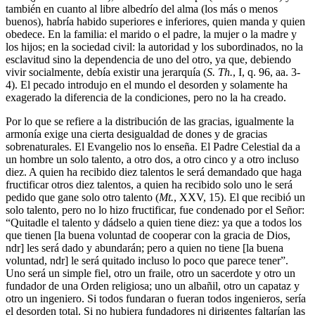
también en cuanto al libre albedrío del alma (los más o menos
buenos), habría habido superiores e inferiores, quien manda y quien
obedece. En la familia: el marido o el padre, la mujer o la madre y
los hijos; en la sociedad civil: la autoridad y los subordinados, no la
esclavitud sino la dependencia de uno del otro, ya que, debiendo
vivir socialmente, debía existir una jerarquía (
S. Th.
, I, q. 96, aa. 3-
4). El pecado introdujo en el mundo el desorden y solamente ha
exagerado la diferencia de la condiciones, pero no la ha creado.
Por lo que se refiere a la distribución de las gracias, igualmente la
armonía exige una cierta desigualdad de dones y de gracias
sobrenaturales. El Evangelio nos lo enseña. El Padre Celestial da a
un hombre un solo talento, a otro dos, a otro cinco y a otro incluso
diez. A quien ha recibido diez talentos le será demandado que haga
fructificar otros diez talentos, a quien ha recibido solo uno le será
pedido que gane solo otro talento (
Mt.
, XXV, 15). El que recibió un
solo talento, pero no lo hizo fructificar, fue condenado por el Señor:
“Quitadle el talento y dádselo a quien tiene diez: ya que a todos los
que tienen [la buena voluntad de cooperar con la gracia de Dios,
ndr] les será dado y abundarán; pero a quien no tiene [la buena
voluntad, ndr] le será quitado incluso lo poco que parece tener”.
Uno será un simple fiel, otro un fraile, otro un sacerdote y otro un
fundador de una Orden religiosa; uno un albañil, otro un capataz y
otro un ingeniero. Si todos fundaran o fueran todos ingenieros, sería
el desorden total. Si no hubiera fundadores ni dirigentes faltarían las