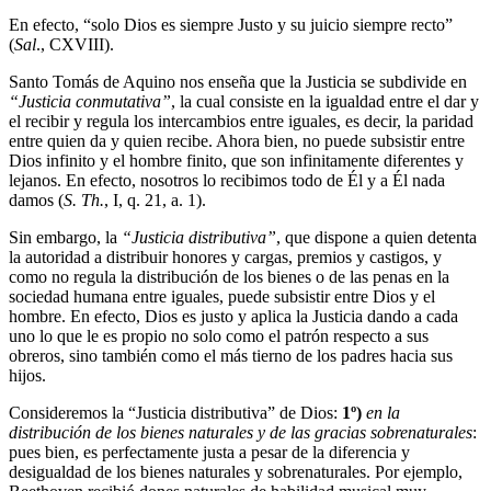
En efecto, “solo Dios es siempre Justo y su juicio siempre recto”
(
Sal
., CXVIII).
Santo Tomás de Aquino nos enseña que la Justicia se subdivide en
“Justicia conmutativa”
, la cual consiste en la igualdad entre el dar y
el recibir y regula los intercambios entre iguales, es decir, la paridad
entre quien da y quien recibe. Ahora bien, no puede subsistir entre
Dios infinito y el hombre finito, que son infinitamente diferentes y
lejanos. En efecto, nosotros lo recibimos todo de Él y a Él nada
damos (
S. Th.
, I, q. 21, a. 1).
Sin embargo, la
“Justicia distributiva”
, que dispone a quien detenta
la autoridad a distribuir honores y cargas, premios y castigos, y
como no regula la distribución de los bienes o de las penas en la
sociedad humana entre iguales, puede subsistir entre Dios y el
hombre. En efecto, Dios es justo y aplica la Justicia dando a cada
uno lo que le es propio no solo como el patrón respecto a sus
obreros, sino también como el más tierno de los padres hacia sus
hijos.
Consideremos la “Justicia distributiva” de Dios:
1º)
en la
distribución de los bienes naturales y de las gracias sobrenaturales
:
pues bien, es perfectamente justa a pesar de la diferencia y
desigualdad de los bienes naturales y sobrenaturales. Por ejemplo,