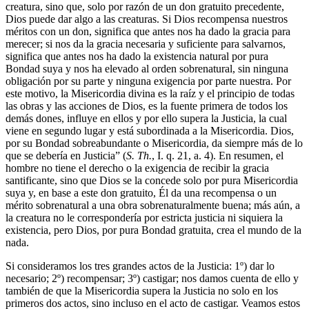
creatura, sino que, solo por razón de un don gratuito precedente,
Dios puede dar algo a las creaturas. Si Dios recompensa nuestros
méritos con un don, significa que antes nos ha dado la gracia para
merecer; si nos da la gracia necesaria y suficiente para salvarnos,
significa que antes nos ha dado la existencia natural por pura
Bondad suya y nos ha elevado al orden sobrenatural, sin ninguna
obligación por su parte y ninguna exigencia por parte nuestra. Por
este motivo, la Misericordia divina es la raíz y el principio de todas
las obras y las acciones de Dios, es la fuente primera de todos los
demás dones, influye en ellos y por ello supera la Justicia, la cual
viene en segundo lugar y está subordinada a la Misericordia. Dios,
por su Bondad sobreabundante o Misericordia, da siempre más de lo
que se debería en Justicia” (
S. Th.
, I. q. 21, a. 4). En resumen, el
hombre no tiene el derecho o la exigencia de recibir la gracia
santificante, sino que Dios se la concede solo por pura Misericordia
suya y, en base a este don gratuito, Él da una recompensa o un
mérito sobrenatural a una obra sobrenaturalmente buena; más aún, a
la creatura no le correspondería por estricta justicia ni siquiera la
existencia, pero Dios, por pura Bondad gratuita, crea el mundo de la
nada.
Si consideramos los tres grandes actos de la Justicia: 1º) dar lo
necesario; 2º) recompensar; 3º) castigar; nos damos cuenta de ello y
también de que la Misericordia supera la Justicia no solo en los
primeros dos actos, sino incluso en el acto de castigar. Veamos estos