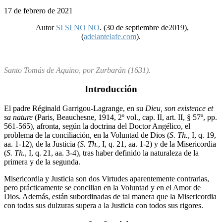
17 de febrero de 2021
Autor
SI SI NO NO
. (30 de septiembre de2019),
(
adelantelafe.com
).
Santo Tomás de Aquino, por Zurbarán (1631).
Introducción
El padre Réginald Garrigou-Lagrange, en su
Dieu, son existence et
sa nature
(Paris, Beauchesne, 1914, 2º vol., cap. II, art. II, § 57º, pp.
561-565), afronta, según la doctrina del Doctor Angélico, el
problema de la conciliación, en la Voluntad de Dios (
S. Th.
, I, q. 19,
aa. 1-12), de la Justicia (
S. Th.
, I, q. 21, aa. 1-2) y de la Misericordia
(
S. Th.
, I, q. 21, aa. 3-4), tras haber definido la naturaleza de la
primera y de la segunda.
Misericordia y Justicia son dos Virtudes aparentemente contrarias,
pero prácticamente se concilian en la Voluntad y en el Amor de
Dios. Además, están subordinadas de tal manera que la Misericordia
con todas sus dulzuras supera a la Justicia con todos sus rigores.