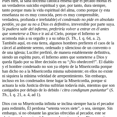
Pues bien, la sana doctrina católica enseña que el pecado mortal es
un verdaderos suicidio espiritual y que, por tanto, dura siempre,
tanto porque mata la vida espiritual del alma, como porque (y esta
enseñanza no es muy conocida, pero es muy comprensible,
verdadera, profunda e irrefutable)
el condenado no pide en absoluto
perdón, ya que su no a Dios es definitivo
, irreversible por parte suya.
Si pudiera salir del infierno, preferiría volver a entrar en él antes
que someterse a Dios
e ir así al Cielo, porque el Infierno se
acomoda más a su orgullo y a su rabia (
S. Th.
, I. q. 64, a. 2).
También aquí, en esta tierra, algunos hombres prefieren el caos de la
cárcel al ambiente sereno, ordenado y silencioso de un convento o
de una iglesia; Lucifer prefirió, de manera establemente definitiva,
siendo un espíritu puro, el Infierno antes que someterse a Dios y
queda fijado por su libre decisión en su “¡No obedeceré!”. El diablo
y el hombre condenado no son ya objeto de la Misericordia porque
han dicho no a la Misericordia misma subsistente; en ellos no existe
ni siquiera la mínima veleidad de arrepentimiento. Sin embargo,
incluso en los condenados tiene lugar la Misericordia, porque si
actuara la sola Justicia divina sufrirían todavía más, mientras que son
castigados por debajo de lo debido /
citra condignum puniuntur
” (
S.
Th.
, I. q. 21, a. 4, ad 1).
Dios con su Misericordia infinita se inclina siempre hacia el pecador
para redimirlo, Él perdona “setenta veces siete”, o sea, siempre. Sin
embargo, si no obstante las gracias ofrecidas al pecador, este se