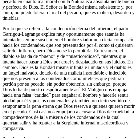
pecado en cuanto mal moral con la Naturaleza absolutamente buena
y perfecta de Dios. El Señor es la Bondad misma subsistente y, por
tanto, no puede tolerar el mal del pecado, que es malicia, desorden y
tinieblas.
Por lo que se refiere a la condenación eterna del infierno, el padre
Garrigou-Lagrange explica muy oportunamente que satanás ha
intentado siempre suscitar en el hombre viador una cierta compasión
hacia los condenados, que son presentados por él como si quisieran
salir del infierno, pero Dios no se lo permitiría. En resumen, el
diablo se las da de “bueno” y de “misericordioso”, mientras que
intenta hacer pasar a Dios por cruel y despiadado en sus juicios. En
cambio, Dios es la Bondad misma infinita e ilimitada y el diablo es
un ángel malvado, dotado de una malicia insondable e indecible,
que nos presenta a los condenados como infelices que pedirían
perdón por su pecado, sin poder obtenerlo, sin embargo, porque
Dios lo ha dispuesto despóticamente así. El Maligno nos empuja
hacia una falsa “caridad” para engañar al hombre y hacerle sentir
piedad por él y por los condenados y también un cierto sentido de
estupor ante la pena eterna que Dios reserva a quienes quieren morir
en el pecado. Casi casi nos empujaría a acusar a Dios de crueldad, a
compadecernos de la la miseria de los condenados de la cual
querrían salir y ha reputar a la Serpiente infernal misericordiosa y
compasiva.