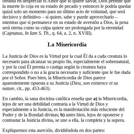
obstina en despreciar el Amor que lo quiere salvar, Dios permite que
la muerte lo coja en su estado de pecado y entonces le podría quedar
quizá solo un momento para un último acto de voluntad, que será
decisivo y definitivo – si quiere, sabe y puede aprovecharlo –
mientras que si permanece en su estado de aversión a Dios, la pena
será eterna como su culpa quiere ser prolongada por la eternidad
(Cajetanus,
In Iam S. Th.
, q. 64, a. 2, n. XVIII).
La Misericordia
La Justicia de Dios es la Virtud por la cual Él da a cada creatura lo
necesario para alcanzar su propio fin, especialmente el sobrenatural,
y por la cual Él premia o castiga según la creatura haya
correspondido o no a la gracia necesaria y suficiente que le fue dada
por el Señor. Pues bien, la Misericordia de Dios parece
aparentemente opuesta a su Justicia (
Dieu, son existence et sa
nature
, cit., pp. 453-463).
En cambio, la sana doctrina católica enseña que
a)
la Misericordia,
lejos de ser una debilidad contraria a la Virtud de Dios y
especialmente a la Justicia, es la manifestación más reluciente del
Poder y de la Bondad divinas;
b)
antes bien, lejos de oponerse y
contrastar la Justicia divina, se une a ella, la completa y la supera.
Expliquemos esta aserción, dividiéndola en dos partes: