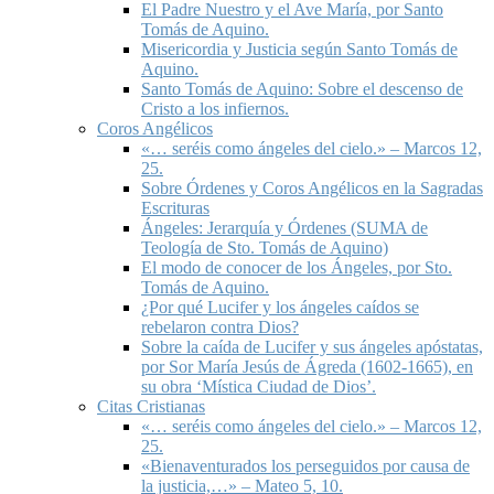
El Padre Nuestro y el Ave María, por Santo
Tomás de Aquino.
Misericordia y Justicia según Santo Tomás de
Aquino.
Santo Tomás de Aquino: Sobre el descenso de
Cristo a los infiernos.
Coros Angélicos
«… seréis como ángeles del cielo.» – Marcos 12,
25.
Sobre Órdenes y Coros Angélicos en la Sagradas
Escrituras
Ángeles: Jerarquía y Órdenes (SUMA de
Teología de Sto. Tomás de Aquino)
El modo de conocer de los Ángeles, por Sto.
Tomás de Aquino.
¿Por qué Lucifer y los ángeles caídos se
rebelaron contra Dios?
Sobre la caída de Lucifer y sus ángeles apóstatas,
por Sor María Jesús de Ágreda (1602-1665), en
su obra ‘Mística Ciudad de Dios’.
Citas Cristianas
«… seréis como ángeles del cielo.» – Marcos 12,
25.
«Bienaventurados los perseguidos por causa de
la justicia,…» – Mateo 5, 10.