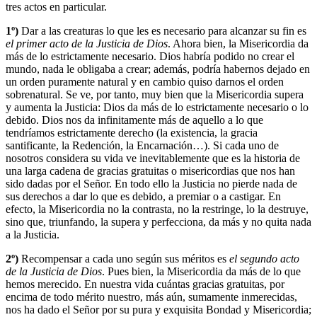
tres actos en particular.
1º)
Dar a las creaturas lo que les es necesario para alcanzar su fin es
el primer acto de la Justicia de Dios
. Ahora bien, la Misericordia da
más de lo estrictamente necesario. Dios habría podido no crear el
mundo, nada le obligaba a crear; además, podría habernos dejado en
un orden puramente natural y en cambio quiso darnos el orden
sobrenatural. Se ve, por tanto, muy bien que la Misericordia supera
y aumenta la Justicia: Dios da más de lo estrictamente necesario o lo
debido. Dios nos da infinitamente más de aquello a lo que
tendríamos estrictamente derecho (la existencia, la gracia
santificante, la Redención, la Encarnación…). Si cada uno de
nosotros considera su vida ve inevitablemente que es la historia de
una larga cadena de gracias gratuitas o misericordias que nos han
sido dadas por el Señor. En todo ello la Justicia no pierde nada de
sus derechos a dar lo que es debido, a premiar o a castigar. En
efecto, la Misericordia no la contrasta, no la restringe, lo la destruye,
sino que, triunfando, la supera y perfecciona, da más y no quita nada
a la Justicia.
2º)
Recompensar a cada uno según sus méritos es
el segundo acto
de la Justicia de Dios
. Pues bien, la Misericordia da más de lo que
hemos merecido. En nuestra vida cuántas gracias gratuitas, por
encima de todo mérito nuestro, más aún, sumamente inmerecidas,
nos ha dado el Señor por su pura y exquisita Bondad y Misericordia;