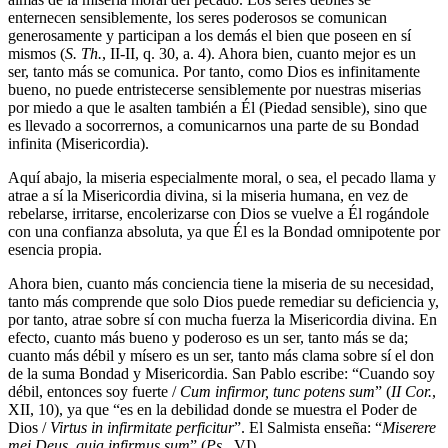
enternecen sensiblemente, los seres poderosos se comunican
generosamente y participan a los demás el bien que poseen en sí
mismos (
S. Th.
, II-II, q. 30, a. 4). Ahora bien, cuanto mejor es un
ser, tanto más se comunica. Por tanto, como Dios es infinitamente
bueno, no puede entristecerse sensiblemente por nuestras miserias
por miedo a que le asalten también a Él (Piedad sensible), sino que
es llevado a socorrernos, a comunicarnos una parte de su Bondad
infinita (Misericordia).
Aquí abajo, la miseria especialmente moral, o sea, el pecado llama y
atrae a sí la Misericordia divina, si la miseria humana, en vez de
rebelarse, irritarse, encolerizarse con Dios se vuelve a Él rogándole
con una confianza absoluta, ya que Él es la Bondad omnipotente por
esencia propia.
Ahora bien, cuanto más conciencia tiene la miseria de su necesidad,
tanto más comprende que solo Dios puede remediar su deficiencia y,
por tanto, atrae sobre sí con mucha fuerza la Misericordia divina. En
efecto, cuanto más bueno y poderoso es un ser, tanto más se da;
cuanto más débil y mísero es un ser, tanto más clama sobre sí el don
de la suma Bondad y Misericordia. San Pablo escribe: “Cuando soy
débil, entonces soy fuerte /
Cum infirmor, tunc potens sum
” (
II Cor.
,
XII, 10), ya que “es en la debilidad donde se muestra el Poder de
Dios /
Virtus in infirmitate perficitur
”. El Salmista enseña: “
Miserere
mei Deus, quia infirmus sum
” (
Ps.
, VI).