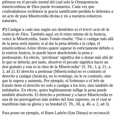
piénsese en el pecado mortal del cual solo la Omnipotencia
misericordiosa de Dios puede levantarnos. Cada vez que
confesándonos recibimos la gracia santificante perdida lo debemos a
un acto de pura Misericordia divina y no a nuestros esfuerzos
naturales.
3º)
Castigar a cada uno según sus deméritos es
el tercer acto de la
Justicia de Dios
. También aquí, en el reino mismo de la Justicia,
vence la Misericordia. Santo Tomás enseña: “Dar o castigar más allá
de la pena sería injusto; si al dar la pena debida a la culpa, el
misericordioso Amor divino quiere superar lo estrictamente debido o
la estricta Justicia, lo puede hacer absolviendo la pena y
perdonando. En efecto, ‘per/donar’ significa dar o donar más allá de
lo que se debería; por tanto, absolver el pecado significa hacer un
don gratuito y esta es la obra de la Misericordia” (
S. Th.
, I, q. 21, a.
3, ad 2). El derecho a perdonar (Misericordia) no es contrario al
derecho a castigar (Justicia), no lo restringe, no le es contrario, sino
que lo supera y aumenta. Por ejemplo, el Soberano o el Jefe de
Estado tiene el derecho no solo a castigar a los reos, sino también de
indultarlos. En efecto, quien legítimamente inflige la pena puede
también absolverla. El derecho a perdonar y a hacer Misericordia es
una de las prerrogativas más nobles del Juez supremo, en el cual se
manifiesta más su gloria y su bondad (
S. Th.
, III, q. 46, a. 2, ad 3).
Para poner un ejemplo, el Buen Ladrón (San Dimas) se reconoció