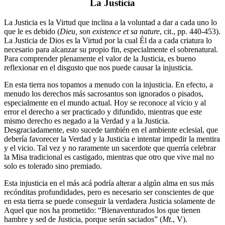
La Justicia
La Justicia es la Virtud que inclina a la voluntad a dar a cada uno lo
que le es debido (
Dieu, son existence et sa nature
, cit., pp. 440-453).
La Justicia de Dios es la Virtud por la cual Él da a cada criatura lo
necesario para alcanzar su propio fin, especialmente el sobrenatural.
Para comprender plenamente el valor de la Justicia, es bueno
reflexionar en el disgusto que nos puede causar la injusticia.
En esta tierra nos topamos a menudo con la injusticia. En efecto, a
menudo los derechos más sacrosantos son ignorados o pisados,
especialmente en el mundo actual. Hoy se reconoce al vicio y al
error el derecho a ser practicado y difundido, mientras que este
mismo derecho es negado a la Verdad y a la Justicia.
Desgraciadamente, esto sucede también en el ambiente eclesial, que
debería favorecer la Verdad y la Justicia e intentar impedir la mentira
y el vicio. Tal vez y no raramente un sacerdote que querría celebrar
la Misa tradicional es castigado, mientras que otro que vive mal no
solo es tolerado sino premiado.
Esta injusticia en el más acá podría alterar a algún alma en sus más
recónditas profundidades, pero es necesario ser conscientes de que
en esta tierra se puede conseguir la verdadera Justicia solamente de
Aquel que nos ha prometido: “Bienaventurados los que tienen
hambre y sed de Justicia, porque serán saciados” (
Mt.
, V).