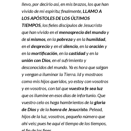
llevo, por decirlo así, en mis brazos, los que han
vivido de mi espíritu; finalmente,
LLAMO A
LOS APÓSTOLES DE LOS ÚLTIMOS
TIEMPOS
, los fieles discípulos de Jesucristo
que han vivido en el
menosprecio del mundo
y
de
sí mismos
, en la
pobreza
y en la
humildad
,
en el
desprecio
y en el
silencio
, en la
oración
y
en la
mortificación
, en la
castidad
y en la
unión con Dios
, en el sufrimiento y
desconocidos del mundo. Ya es hora que salgan
y vengan a iluminar la Tierra. Id y mostraos
como mis hijos queridos, yo estoy con vosotros
y en vosotros, con tal que
vuestra fe sea luz
que os ilumine en esos días de infortunio. Que
vuestro celo os haga hambrientos de la
gloria
de Dios
y de la
honra de Jesucristo
. Pelead,
hijos de la luz, vosotros, pequeño número que
ahí veis; pues he aquí el tiempo de los tiempos,
el fin de los fines.