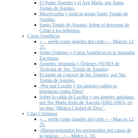
El Padre Nuestro y el Ave María, por Santo
Tomás de Aquino.
Misericordia y Justicia según Santo Tomás de
Aquino.
Santo Tomás de Aquino: Sobre el descenso de
Cristo a los infiernos.
Coros Angélicos
«… seréis como ángeles del cielo.» – Marcos 12,
25.
Sobre Órdenes y Coros Angélicos en la Sagradas
Escrituras
Ángeles: Jerarquía y Órdenes (SUMA de
Teología de Sto. Tomás de Aquino)
El modo de conocer de los Ángeles, por Sto.
Tomás de Aquino.
¿Por qué Lucifer y los ángeles caídos se
rebelaron contra Dios?
Sobre la caída de Lucifer y sus ángeles apóstatas,
por Sor María Jesús de Ágreda (1602-1665), en
su obra ‘Mística Ciudad de Dios’.
Citas Cristianas
«… seréis como ángeles del cielo.» – Marcos 12,
25.
«Bienaventurados los perseguidos por causa de
la justicia,…» – Mateo 5, 10.