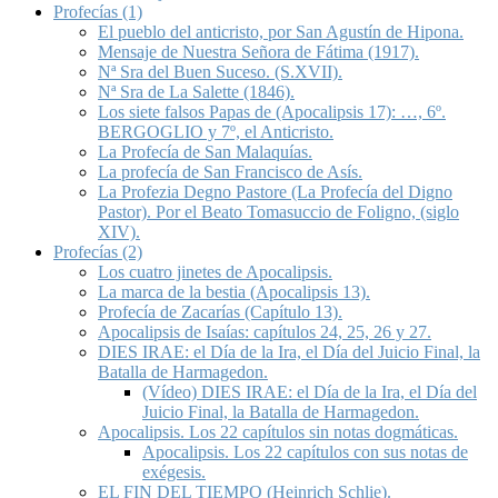
Profecías (1)
El pueblo del anticristo, por San Agustín de Hipona.
Mensaje de Nuestra Señora de Fátima (1917).
Nª Sra del Buen Suceso. (S.XVII).
Nª Sra de La Salette (1846).
Los siete falsos Papas de (Apocalipsis 17): …, 6º.
BERGOGLIO y 7º, el Anticristo.
La Profecía de San Malaquías.
La profecía de San Francisco de Asís.
La Profezia Degno Pastore (La Profecía del Digno
Pastor). Por el Beato Tomasuccio de Foligno, (siglo
XIV).
Profecías (2)
Los cuatro jinetes de Apocalipsis.
La marca de la bestia (Apocalipsis 13).
Profecía de Zacarías (Capítulo 13).
Apocalipsis de Isaías: capítulos 24, 25, 26 y 27.
DIES IRAE: el Día de la Ira, el Día del Juicio Final, la
Batalla de Harmagedon.
(Vídeo) DIES IRAE: el Día de la Ira, el Día del
Juicio Final, la Batalla de Harmagedon.
Apocalipsis. Los 22 capítulos sin notas dogmáticas.
Apocalipsis. Los 22 capítulos con sus notas de
exégesis.
EL FIN DEL TIEMPO (Heinrich Schlie).