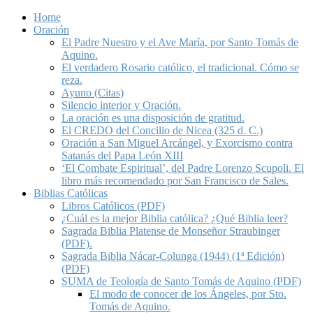
Home
Oración
El Padre Nuestro y el Ave María, por Santo Tomás de
Aquino.
El verdadero Rosario católico, el tradicional. Cómo se
reza.
Ayuno (Citas)
Silencio interior y Oración.
La oración es una disposición de gratitud.
El CREDO del Concilio de Nicea (325 d. C.)
Oración a San Miguel Arcángel, y Exorcismo contra
Satanás del Papa León XIII
‘El Combate Espiritual’, del Padre Lorenzo Scupoli. El
libro más recomendado por San Francisco de Sales.
Biblias Católicas
Libros Católicos (PDF)
¿Cuál es la mejor Biblia católica? ¿Qué Biblia leer?
Sagrada Biblia Platense de Monseñor Straubinger
(PDF).
Sagrada Biblia Nácar-Colunga (1944) (1ª Edición)
(PDF)
SUMA de Teología de Santo Tomás de Aquino (PDF)
El modo de conocer de los Ángeles, por Sto.
Tomás de Aquino.