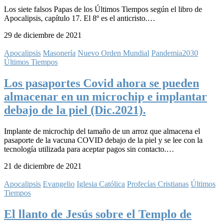
Los siete falsos Papas de los Últimos Tiempos según el libro de
Apocalipsis, capítulo 17. El 8º es el anticristo.…
29 de diciembre de 2021
Apocalipsis
Masonería
Nuevo Orden Mundial
Pandemia2030
Últimos Tiempos
Los pasaportes Covid ahora se pueden
almacenar en un microchip e implantar
debajo de la piel (Dic.2021).
Implante de microchip del tamaño de un arroz que almacena el
pasaporte de la vacuna COVID debajo de la piel y se lee con la
tecnología utilizada para aceptar pagos sin contacto.…
21 de diciembre de 2021
Apocalipsis
Evangelio
Iglesia Católica
Profecías Cristianas
Últimos
Tiempos
El llanto de Jesús sobre el Templo de