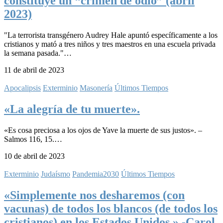
constituye un “crimen de odio” (abril
2023)
"La terrorista transgénero Audrey Hale apuntó específicamente a los
cristianos y mató a tres niños y tres maestros en una escuela privada
la semana pasada."…
11 de abril de 2023
Apocalipsis
Exterminio
Masonería
Últimos Tiempos
«La alegría de tu muerte».
«Es cosa preciosa a los ojos de Yave la muerte de sus justos». –
Salmos 116, 15.…
10 de abril de 2023
Exterminio
Judaísmo
Pandemia2030
Últimos Tiempos
«Simplemente nos desharemos (con
vacunas) de todos los blancos (de todos los
cristianos) en los Estados Unidos.» -Carol