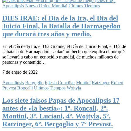
Apocalipsis
Nuevo Orden Mundial
Últimos Tiempos
DIES IRAE: el Día de la Ira, el Día del
Juicio Final, la Batalla de Harmagedón
que durará tres años y medio.
En el Día de la Ira, el Día Grande, el Día del Juicio Final, el Día de
la batalla de Harmagedón, se dará un hecho que explica el por qué
se llevará a cabo un genocidio mundial, de muchos millones de
personas y contenido…
7 de enero de 2022
Apocalipsis
Bergoglio
Iglesia Conciliar
Montini
Ratzinger
Robert
Prevost
Roncalli
Últimos Tiempos
Wojtyla
Los siete falsos Papas de Apocalipsis 17
antes de «la bestia»: 1º. Roncali, 2º.
Montini, 3º. Luciani, 4º. Wojtyla, 5º.
Ratzinger, 6º. Bergoglio y 7º Prevost.