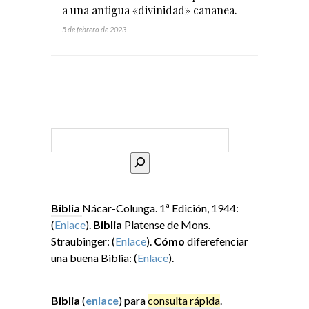
a una antigua «divinidad» cananea.
5 de febrero de 2023
Buscar
Biblia
Nácar-Colunga. 1ª Edición, 1944:
(
Enlace
).
Biblia
Platense de Mons.
Straubinger: (
Enlace
).
Cómo
diferefenciar
una buena Biblia: (
Enlace
).
Biblia
(
enlace
) para
consulta rápida
.