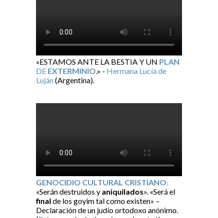
«ESTAMOS ANTE LA BESTIA Y UN
PLAN
DE
EXTERMINIO
.» -
Hermana Lucía de
Luján
(Argentina).
GENOCIDIO CULTURAL CRISTIANO
:
«Serán destruidos y
aniquilados
». «Será el
final
de los goyim tal como existen» –
Declaración de un judío ortodoxo anónimo.