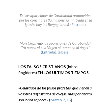
Falsas apariciones de Garabandal promovidas
por los conciliares (la masonería infiltrada en la
Iglesia, hoy los Bergoglianos).
(
Entrada
).
Mari Cruz
negó
las apariciones de Garabandal:
“Yo nunca vi a la Virgen ni tampoco al ángel”
.
(
Entrada
), (
elpais
).
LOS FALSOS CRISTIANOS
(lobos
fingidores)
EN LOS ÚLTIMOS TIEMPOS.
«
Guardaos de los falsos profetas
, que vienen a
vosotros disfrazados de ovejas, mas por dentro
son
lobos
rapaces.»
(
Mateo 7, 15
).