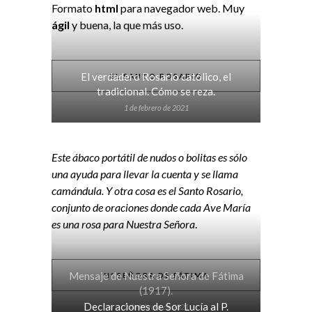
Formato
html
para navegador web. Muy
ágil
y buena, la que más uso.
El verdadero Rosario católico, el
EL SANTO ROSARIO
tradicional. Cómo se reza.
1 de febrero de 2021
Este ábaco portátil de nudos o bolitas es sólo
una ayuda para llevar la cuenta y se llama
camándula. Y otra cosa es el Santo Rosario,
conjunto de oraciones donde cada Ave María
es una rosa para Nuestra Señora
.
Mensaje de Nuestra Señora de Fátima
Nª SEÑORA DE FÁTIMA
(1917).
Declaraciones de Sor Lucía al P.
2 de febrero de 2021