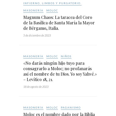
INFIERNO, LIMBOS Y PURGATORIO.
MASONERÍA
MOLOC
Magnum Chaos: La taracea del Coro
de la Basílica de Santa María la Mayor
de Bérgamo, Italia.
5 de diciembre de 2023
MASONERÍA
MOLOC
NIÑOS
«No darás ningún hijo tuyo para
consagrarlo a Moloc; no profanarás
así el nombre de tu Dios. Yo soy Yahvé.»
– Levítico 18, 21.
18 de agosto de 2023
MASONERÍA
MOLOC
PAGANISMO
Moloc es el nombre dado por la Biblia