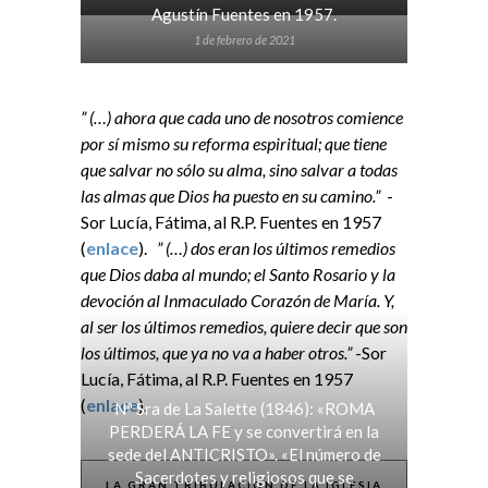
Agustín Fuentes en 1957.
1 de febrero de 2021
” (…) ahora que cada uno de nosotros comience
por sí mismo su reforma espiritual; que tiene
que salvar no sólo su alma, sino salvar a todas
las almas que Dios ha puesto en su camino.”
-
Sor Lucía, Fátima, al R.P. Fuentes en 1957
(
enlace
).
” (…) dos eran los últimos remedios
que Dios daba al mundo; el Santo Rosario y la
devoción al Inmaculado Corazón de María. Y,
al ser los últimos remedios, quiere decir que son
los últimos, que ya no va a haber otros.”
-Sor
Lucía, Fátima, al R.P. Fuentes en 1957
(
enlace
).
Nª Sra de La Salette (1846): «ROMA
PERDERÁ LA FE y se convertirá en la
sede del ANTICRISTO». «El número de
Sacerdotes y religiosos que se
LA GRAN TRIBULACIÓN DE LA IGLESIA