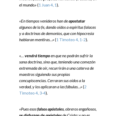
el mundo.»
(
1 Juan 4, 1
).
«En tiempos venideros han de
apostatar
algunos de la fe, dando oídos a espíritus falaces
y a doctrinas de demonios, que con hipocresía
hablaran mentiras…»
(
1 Timoteo 4, 1-2
).
«…
vendrá tiempo
en que no podrán sufrir la
sana doctrina, sino que, teniendo una comezón
extremada de oír, recurrirán a una caterva de
maestros siguiendo sus propias
concupiscencias. Cerraran sus oídos a la
verdad, y los aplicaran a las fábulas…»
(
2
Timoteo 4, 3-4
).
«Pues esos
falsos apóstoles
, obreros engañosos,
se disfrazan de apóstoles
de Cristo; y no es