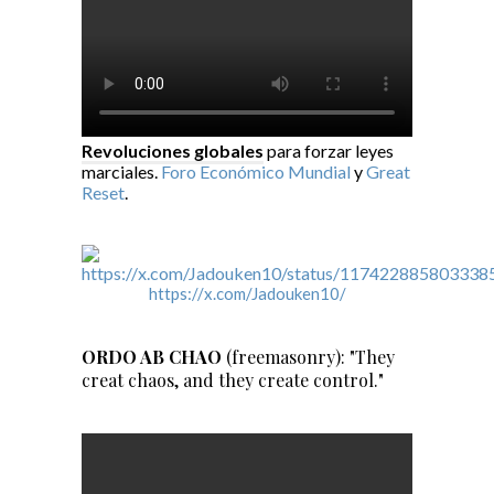
Revoluciones globales
para forzar leyes
marciales.
Foro Económico Mundial
y
Great
Reset
.
https://x.com/Jadouken10/
ORDO AB CHAO
(freemasonry): "They
creat chaos, and they create control."