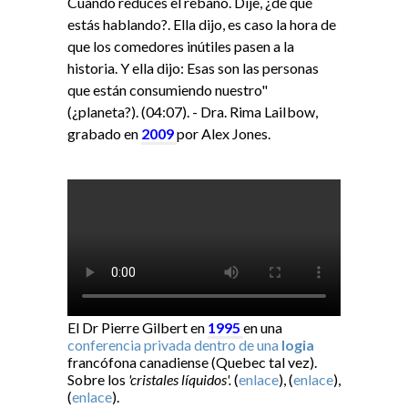
Cuando reduces el rebaño. Dije, ¿de qué
estás hablando?. Ella dijo, es caso la hora de
que los comedores inútiles pasen a la
historia. Y ella dijo: Esas son las personas
que están consumiendo nuestro"
(¿planeta?). (04:07). - Dra. Rima LaiIbow,
grabado en
2009
por Alex Jones.
El Dr Pierre Gilbert en
1995
en una
conferencia privada dentro de una
logia
francófona canadiense (Quebec tal vez).
Sobre los
'cristales líquidos'.
(
enlace
), (
enlace
),
(
enlace
).