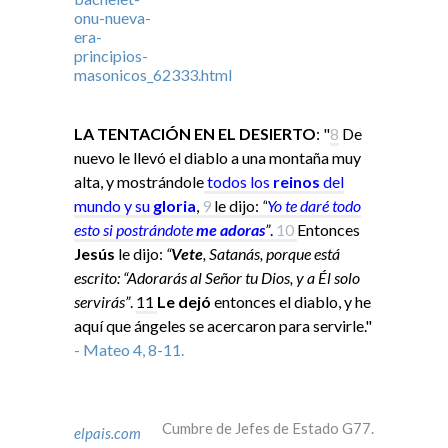
LA TENTACIÓN EN EL DESIERTO
: "
8
De
nuevo le llevó el diablo a una montaña muy
alta, y mostrándole
todos los
reinos
del
mundo y su
gloria
,
9
le dijo:
“
Yo
te daré todo
esto si
postrándote
me adoras
”
.
10
Entonces
Jesús
le dijo:
“
Vete
, Satanás, porque está
escrito: “Adorarás al Señor tu Dios, y a Él solo
servirás”
.
11
Le dejó
entonces el diablo, y he
aquí que ángeles se acercaron para servirle."
- Mateo 4, 8-11.
Cumbre de Jefes de Estado G77.
elpais.com