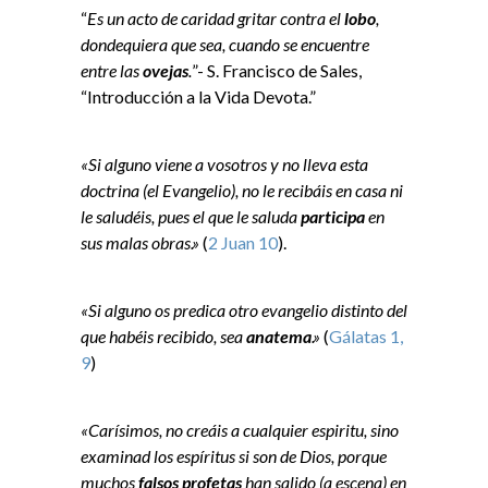
“
Es un acto de caridad gritar contra el
lobo
,
dondequiera que sea, cuando se encuentre
entre las
ovejas
.
”- S. Francisco de Sales,
“Introducción a la Vida Devota.”
«Si alguno viene a vosotros y no lleva esta
doctrina (el Evangelio), no le recibáis en casa ni
le saludéis, pues el que le saluda
participa
en
sus malas obras.»
(
2 Juan 10
).
«Si alguno os predica otro evangelio distinto del
que habéis recibido, sea
anatema
.»
(
Gálatas 1,
9
)
«Carísimos, no creáis a cualquier espiritu, sino
examinad los espíritus si son de Dios, porque
muchos
falsos profetas
han salido (a escena) en