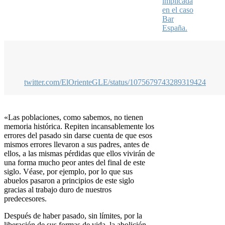
implicada
en el caso
Bar
España.
twitter.com/ElOrienteGLE/status/1075679743289319424
«Las poblaciones, como sabemos, no tienen
memoria histórica. Repiten
incansablemente los
errores del pasado sin darse cuenta de que esos
mismos
errores llevaron a sus padres, antes de
ellos, a las mismas pérdidas que ellos
vivirán de
una forma mucho peor antes del final de este
siglo. Véase, por
ejemplo, por lo que sus
abuelos pasaron a principios de este siglo
gracias al
trabajo duro de nuestros
predecesores.
Después de haber pasado, sin límites, por la
liberación de sus formas de vida,
la abolición