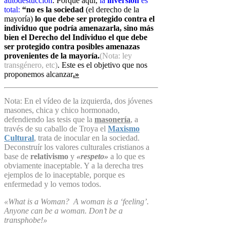
autodestucción
. Porque aquí,
la
inversión
es
total:
“no es la sociedad
(el derecho de la
mayoría)
lo que
debe ser protegido contra el
individuo que podría amenazarla, sino más
bien
el Derecho del Individuo el que debe
ser protegido contra posibles amenazas
provenientes de la mayoría.
(Nota: ley
transgénero, etc)
. Este es el objetivo que nos
proponemos alcanzar
.»
Nota: En el vídeo de la izquierda
, dos jóvenes
masones, chica y chico hormonado,
defendiendo las tesis que la
masonería
,
a
través de su caballo de Troya el
Maxismo
Cultural
, trata de inocular en la sociedad.
Deconstruír los valores culturales cristianos a
base de
relativismo
y
«respeto»
a lo que es
obviamente inaceptable. Y a la derecha tres
ejemplos de lo inaceptable, porque es
enfermedad y lo vemos todos.
«What is a Woman? A woman is a ‘feeling’.
Anyone can be a woman. Don’t be a
transphobe!»