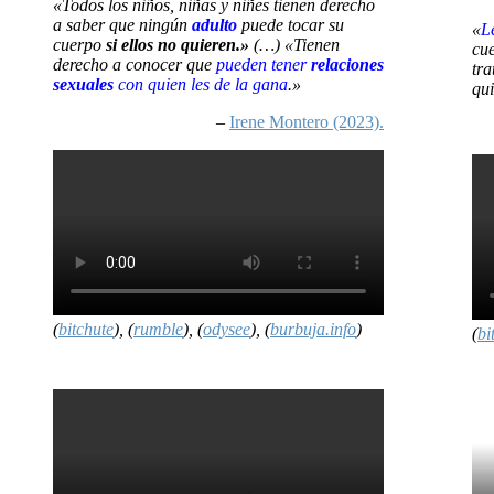
«Todos los niños, niñas y niñes tienen derecho
a saber que ningún
adulto
puede tocar su
«
L
cuerpo
si ellos no quieren.»
(…) «Tienen
cue
derecho a conocer que
pueden tener
relaciones
tra
sexuales
con quien les de la gana
.»
qu
–
Irene Montero (2023).
(
bitchute
), (
rumble
), (
odysee
), (
burbuja.info
)
(
bi