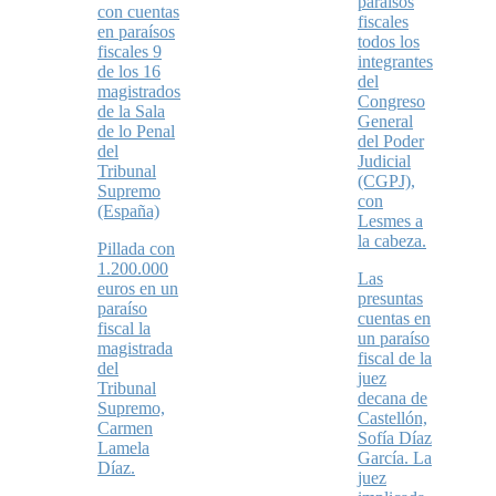
paraísos
con cuentas
fiscales
en paraísos
todos los
fiscales 9
integrantes
de los 16
del
magistrados
Congreso
de la Sala
General
de lo Penal
del Poder
del
Judicial
Tribunal
(CGPJ),
Supremo
con
(España)
Lesmes a
la cabeza.
Pillada con
1.200.000
Las
euros en un
presuntas
paraíso
cuentas en
fiscal la
un paraíso
magistrada
fiscal de la
del
juez
Tribunal
decana de
Supremo,
Castellón,
Carmen
Sofía Díaz
Lamela
García. La
Díaz.
juez