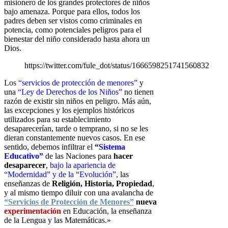
misionero de los grandes
protectores de niños
bajo amenaza. Porque para ellos, todos los
padres deben
ser vistos como criminales en
potencia, como potenciales peligros para el
bienestar del niño considerado hasta ahora un
Dios.
https://twitter.com/fule_dot/status/1666598251741560832
Los
“servicios de protección de menores”
y
una
“Ley de Derechos de los Niños”
no tienen
razón de existir sin niños en peligro. Más aún,
las excepciones y los ejemplos históricos
utilizados para su establecimiento
desaparecerían, tarde o temprano, si no se les
dieran constantemente nuevos casos. En ese
sentido, debemos infiltrar el
“
Sistema
Educativo”
de las Naciones para
hacer
desaparecer
,
bajo la apariencia de
“Modernidad” y de la “Evolución”
, las
enseñanzas de
Religión, Historia, Propiedad
,
y al mismo tiempo diluir con una avalancha de
“Servicios de Protección de Menores”
nueva
experimentación
en Educación, la enseñanza
de la Lengua y las Matemáticas.»