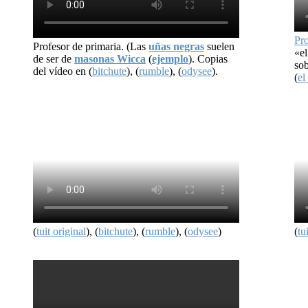
Pr
Profesor de primaria. (Las
uñas negras
suelen
«el
de ser de
masonas Wicca
(
ejemplo
). Copias
sob
del vídeo en (
bitchute
), (
rumble
), (
odysee
)​.
(
el
(
tuit original
), (
bitchute
), (
rumble
), (
odysee
)
(
tu