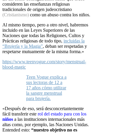
consideren las enseñanzas
religiosas
tradicionales de origen judeocristiano
(Cristianismo)
como un abuso contra los
niños.
Al mismo tiempo, pero a otro nivel, habremos
incluido en las Leyes
Superiores de las
Naciones que todas las Religiones, Cultos y
Prácticas
religiosas de todo tipo,
incluidas la
“Brujería y la Magia”
, deban ser
respetadas y
respetarse mutuamente de la misma forma.»
https://www.teenvogue.com/story/menstrual-
blood-magic
Teen Vogue explica a
sus lectoras de 12 a
17 años cómo utilizar
la sangre menstrual
para brujería.
«Después de eso, será desconcertantemente
fácil transferir este
rol del estado
para con los
niños
a las instituciones internacionales más
altas como, por
ejemplo, las Naciones Unidas.
Entended esto:
“nuestro objetivo no es