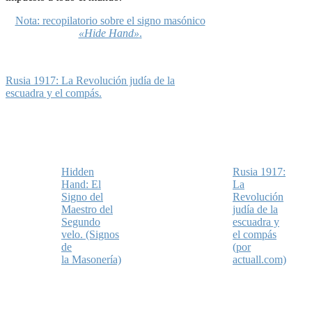
Nota: recopilatorio sobre el signo masónico
«Hide Hand»
.
Rusia 1917: La Revolución judía de la
escuadra y el compás.
Hidden
Rusia 1917:
Hand: El
La
Signo del
Revolución
Maestro del
judía de la
Segundo
escuadra y
velo. (Signos
el compás
de
(por
la Masonería)
actuall.com)