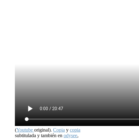
(
Youtube
original).
Copia
y
copia
subtitulada y también en
odysee
,