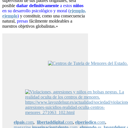
supervisión de sus padres originales, será
posible
dañar definitivamente
a estos
niños
en su desarrollo psicológico y
moral (
ejemplo,
ejemplo
)
y constituir, como una consecuencia
natural,
presas
fácilmente
moldeables a
nuestros objetivos globalistas.»
elpais
.com
,
libertaddigital
.com
,
elperiodico
.com
,
magazine.
imaginaciontalento
.com
,
elmundo
.es
,
lavozdelsur
.