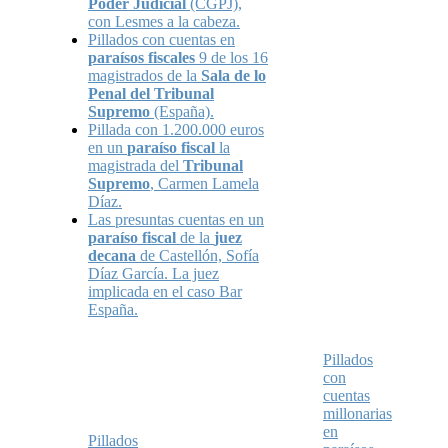
Poder Judicial
(CGPJ),
con Lesmes a la cabeza.
Pillados con cuentas en
paraísos fiscales
9 de los 16
magistrados de la
Sala de lo
Penal del Tribunal
Supremo
(España).
Pillada con 1.200.000 euros
en un
paraíso fiscal
la
magistrada del
Tribunal
Supremo
, Carmen Lamela
Díaz.
Las presuntas cuentas en un
paraíso fiscal
de la
juez
decana
de Castellón, Sofía
Díaz García. La juez
implicada en el caso Bar
España.
Pillados
con
cuentas
millonarias
en
Pillados