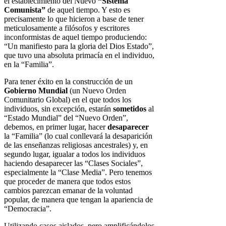
el establecimiento del Nuevo
“Sistema
Comunista”
de aquel
tiempo. Y esto es
precisamente lo que hicieron a base de tener
meticulosamente a filósofos y escritores
inconformistas de aquel tiempo
produciendo:
“Un manifiesto para la gloria del Dios Estado”,
que tuvo una
absoluta primacía en el individuo,
en la “Familia”.
Para tener éxito en la construcción de un
Gobierno Mundial
(un Nuevo
Orden
Comunitario Global) en el que todos los
individuos, sin excepción,
estarán
sometidos
al
“Estado Mundial” del “Nuevo Orden”,
debemos, en
primer lugar, hacer
desaparecer
la “Familia” (lo cual conllevará la
desaparición
de las enseñanzas religiosas ancestrales) y, en
segundo lugar,
igualar a todos los individuos
haciendo desaparecer las “Clases Sociales”,
especialmente la “Clase Media”. Pero tenemos
que proceder de manera que
todos estos
cambios parezcan emanar de la voluntad
popular, de manera que
tengan la apariencia de
“Democracia”.
Utilizando casos aislados, pero amplificándolos