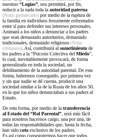
nuestras
“Logias”
, nos permitirá,
por fin,
reducir a la nada toda la
autoridad paterna
(Nota: patriarcado)
por medio de la ruptura
de
la familia en individuos ferozmente enfrentados
entre sí para defender sus i
ntereses personales.
Animará a los niños a denunciar a los padres
que sean
demasiado autoritarios, demasiado
tradicionales, demasiado religiosos
(Nota:
cristianos)
. Así,
contribuirá al
sometimiento
de
los padres a la “Psicosis Colectiva del
Miedo
”,
lo cual, inevitablemente provocará, de forma
generalizada en toda
la sociedad, un
debilitamiento de la autoridad parental. De esta
forma,
habremos conseguido, por primera vez
y sin que nadie se dé cuenta, producir
una
sociedad similar a la de la Rusia de los años 50,
en la que los niños
denunciaban a sus padres al
Estado.
De esta forma, por medio de la
transferencia
al Estado del “Rol Parental”
,
será más fácil
para nosotros hacernos cargo, una por una, de
todas las
responsabilidades que, hasta la fecha,
han sido
coto
exclusivo de los padres.
Es así como conseguiremos hacer que todos