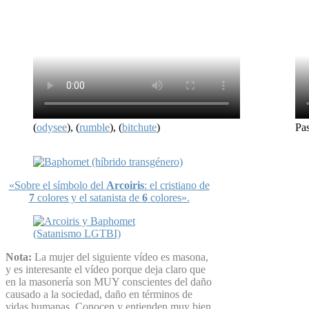
(
odysee
), (
rumble
), (
bitchute
)
Pa
«Sobre el símbolo del
Arcoiris
: el cristiano de
7
colores y el satanista de
6
colores».
Nota:
La mujer del siguiente vídeo es masona,
y es interesante el vídeo porque deja claro que
en la masonería son MUY conscientes del daño
causado a la sociedad, daño en términos de
vidas humanas. Conocen y entienden muy bien