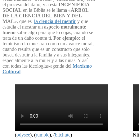
el proceso del daño, y a esta
INGENIERÍA
SOCIAL
en la Biblia se le llama
«ÁRBOL
DE LA CIENCIA DEL BIEN Y DEL
MAL»
, que es
la ciencia del mentir
y que
estudia el mostrar un
aspecto moralmente
bueno
sobre algo para que lo cojas, cuando se
trata de un daño contra ti.
Por ejemplo:
el
feminismo lo muestran como un avance moral,
cuando resulta que es un constructo que sólo
busca destruír a la familia y a sus integrantes,
especialmente a la mujer y a las niñas. Y así
con todas las ideologías-agenda del
Maxismo
Cultural
.
(
odysee
), (
rumble
), (
bitchute
)
Niñ