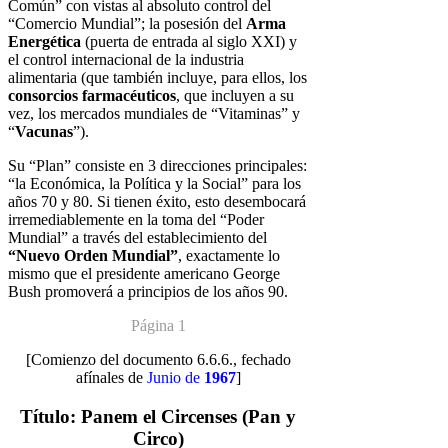
Común” con vistas
al absoluto control del
“Comercio Mundial”; la posesión del
Arma
Energética
(puerta de entrada al siglo XXI) y
el control internacional de la
industria
alimentaria (que también incluye, para ellos, los
consorcios
farmacéuticos
, que incluyen a su
vez, los mercados mundiales de
“Vitaminas” y
“
Vacunas
”).
Su “Plan” consiste en 3 direcciones principales:
“la Económica, la Política y
la Social” para los
años 70 y 80. Si tienen éxito, esto desembocará
irremediablemente en la toma del “Poder
Mundial” a través del
establecimiento del
“Nuevo Orden Mundial”
, exactamente lo
mismo que el
presidente americano George
Bush promoverá a principios de los años 90.
Página 1
[Comienzo del documento 6.6.6., fechado
afínales de
Junio de
1967
]
Título:
Panem el Circenses (Pan y
Circo)