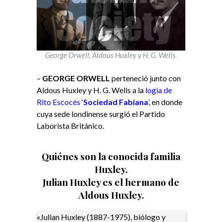
George Orwell, Aldous Huxley y H. G. Wells.
–
GEORGE ORWELL
perteneció junto con
Aldous Huxley y H. G. Wells a la
logia de
Rito Escocés ‘
Sociedad
Fabiana
’
, en donde
cuya sede londinense surgió el Partido
Laborista Británico.
Quiénes son la conocida familia
Huxley.
Julian Huxley
es el hermano de
Aldous Huxley.
«Julian Huxley (1887-1975), biólogo y