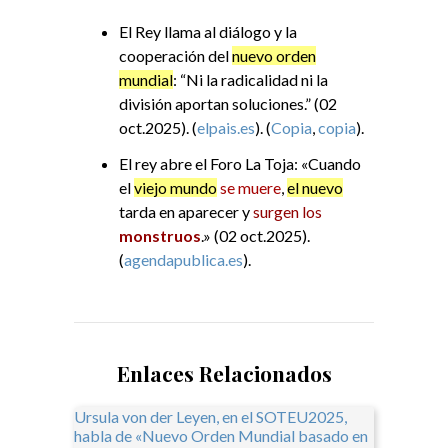
El Rey llama al diálogo y la
cooperación del
nuevo orden
mundial
: “Ni la radicalidad ni la
división aportan soluciones.” (02
oct.2025). (
elpais.es
). (
Copia
,
copia
).
El rey abre el Foro La Toja: «Cuando
el
viejo mundo
se muere
,
el nuevo
tarda en aparecer y
surgen los
monstruos
.» (02 oct.2025).
(
agendapublica.es
).
Enlaces Relacionados
Ursula von der Leyen, en el SOTEU2025,
habla de «Nuevo Orden Mundial basado en