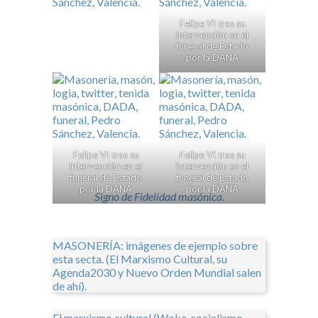
Felipe VI tras su
intervención en el
funeral de Estado
por la DANA
Felipe VI tras su
Felipe VI tras su
intervención en el
intervención en el
funeral de Estado
funeral de Estado
por la DANA
por la DANA
Signo de Fidelidad masónica
.
MASONERÍA: imágenes de ejemplo sobre
esta secta. (El Marxismo Cultural, su
Agenda2030 y Nuevo Orden Mundial salen
de ahí).
El marxismo cultural (Woke, socialismo,