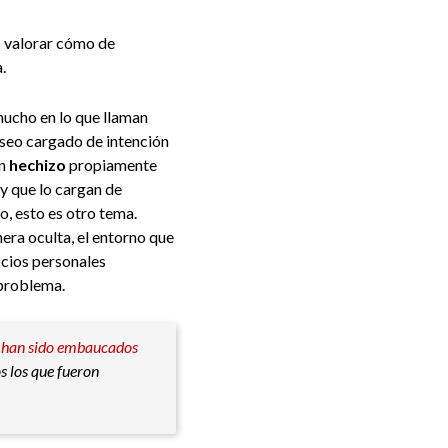
 valorar cómo de
.
mucho en lo que llaman
eseo cargado de intención
un
hechizo
propiamente
y que lo cargan de
o, esto es otro tema.
nera oculta, el entorno que
icios personales
 problema.
han sido embaucados
os los que fueron