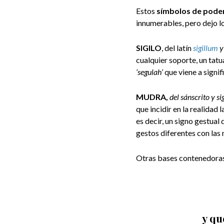
Estos
símbolos de pode
innumerables, pero dejo lo
SIGILO
, del latín
sigillum
y
cualquier soporte, un tatu
‘segulah’
que viene a signif
MUDRA,
del sánscrito y si
que incidir en la realidad
es decir, un signo gestual
gestos diferentes con las
Otras bases contenedor
y qu