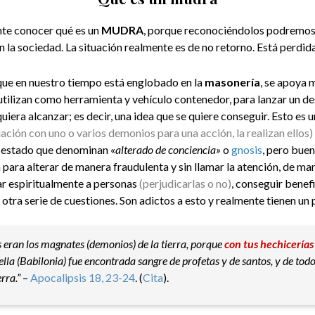
nte conocer qué es un
MUDRA
, porque reconociéndolos podremos
n la sociedad. La situación realmente es de no retorno. Está perdida
que en nuestro tiempo está englobado en la
masonería
, se apoya 
 utilizan como herramienta y vehículo contenedor, para lanzar un d
quiera alcanzar; es decir, una idea que se quiere conseguir. Esto es 
ación con uno o varios demonios para una acción, la realizan ellos)
n estado que denominan «
alterado de conciencia»
o
gnosis
, pero buen
n para alterar de manera fraudulenta y sin llamar la atención, de ma
iar espiritualmente a personas
(perjudicarlas o no)
, conseguir benef
 otra serie de cuestiones. Son adictos a esto y realmente tienen un
es eran los magnates (demonios) de la tierra, porque
con tus hechicerías
 ella (Babilonia) fue encontrada sangre de profetas y de santos, y de tod
rra.”
–
Apocalipsis 18, 23-24
. (
Cita
).