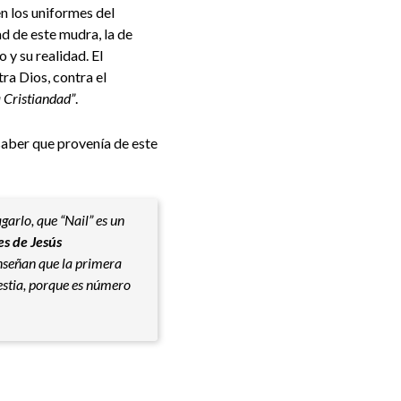
n los uniformes del
ad de este mudra, la de
 y su realidad. El
ra Dios, contra el
 Cristiandad”
.
 saber que provenía de este
agarlo, que “Nail” es un
es de Jesús
nseñan que la primera
bestia, porque es número