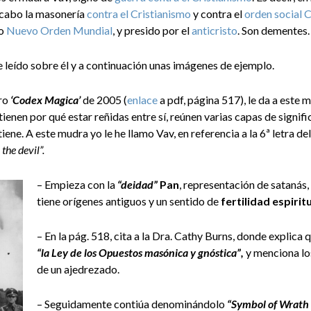
a cabo la masonería
contra el Cristianismo
y contra el
orden social C
no
Nuevo Orden Mundial
, y presido por el
anticristo
. Son dementes.
 leído sobre él y a continuación unas imágenes de ejemplo.
bro
‘Codex Magica’
de 2005
(
enlace
a pdf, página 517), le da a este 
ienen por qué estar reñidas entre sí, reúnen varias capas de signific
iene. A este mudra yo le he llamo Vav, en referencia a la 6ª letra d
 the devil”.
– Empieza con la
“deidad”
Pan
, representación de satanás
tiene orígenes antiguos y un sentido de
fertilidad espirit
– En la pág. 518, cita a la Dra. Cathy Burns, donde explica
“la Ley de los Opuestos masónica y gnóstica”,
y menciona lo
de un ajedrezado.
– Seguidamente contiúa denominándolo
“Symbol of Wrath