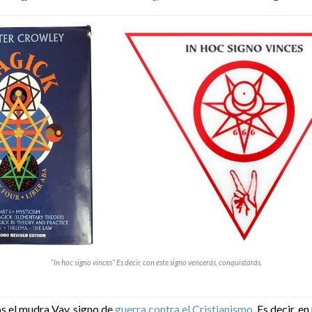
“In hoc signo vinces” Es decir, con este signo vencerás, conquistarás.
s el mudra Vav, signo de
guerra contra el Cristianismo
. Es decir, e