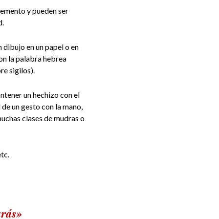
elemento y pueden ser
d.
n dibujo en un papel o en
con la palabra hebrea
re
sigilos).
contener un hechizo con el
l de un gesto con la mano,
muchas clases de mudras o
tc.
arás»