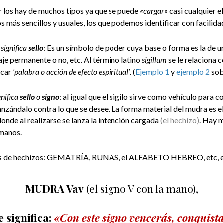
r
los hay de muchos tipos ya que se puede
«cargar»
casi cualquier 
s más sencillos y usuales, los que podemos identificar con facilida
 significa
sello
: Es un símbolo de poder cuya base o forma es la de u
aje permanente o no, etc. Al término latino
sigillum
se le relaciona 
icar
‘palabra o acción de efecto espiritual’
. (
Ejemplo 1
y
ejemplo 2
sob
gnifica
sello
o
signo
: al igual que el sigilo sirve como vehículo para 
 lanzándalo contra lo que se desee. La forma material del mudra es e
 donde al realizarse se lanza la intención cargada
(el hechizo)
. Hay 
 manos.
as de hechizos: GEMATRÍA, RUNAS, el ALFABETO HEBREO, etc, e
MUDRA Vav
(el signo V con la mano),
e significa:
«Con este signo vencerás, conquist