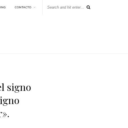
KING
CONTACTO
l signo
signo
r».