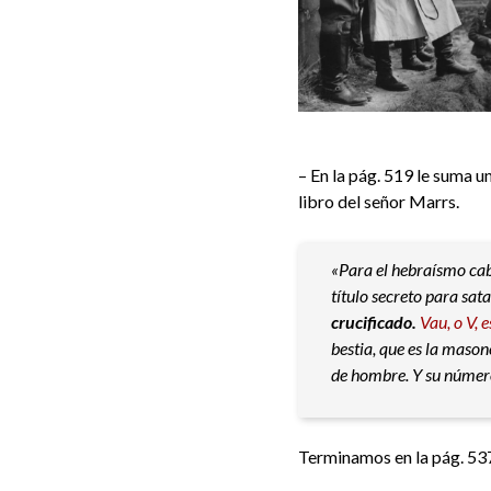
– En la pág. 519 le suma u
libro del señor Marrs.
«Para el hebraísmo ca
título secreto para sat
crucificado.
Vau, o V, 
bestia, que es la mason
de hombre. Y su número 
Terminamos en la pág. 537