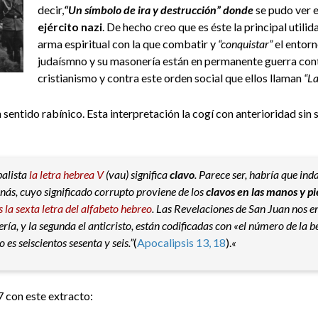
decir,
“Un símbolo de ira y destrucción” donde
se pudo ver e
ejército nazi
. De hecho creo que es éste la principal utilid
arma espiritual con la que combatir y
“conquistar”
el entorno
judaísmno y su masonería están en permanente guerra cont
cristianismo y contra este orden social que ellos llaman
“La
n sentido rabínico. Esta interpretación la cogí con anterioridad sin
balista
la letra hebrea V
(vau) significa
clavo
. Parece ser, habría que ind
anás, cuyo significado corrupto proviene de los
clavos en las manos y pi
es la sexta letra del alfabeto hebreo
. Las Revelaciones de San Juan nos e
ería, y la segunda el anticristo, están codificadas con «el número de la 
es seiscientos sesenta y seis.”
(
Apocalipsis 13, 18
).
«
 con este extracto: