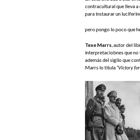
contracultural que lleva 
para instaurar un luciferi
pero pongo lo poco que he
Texe Marrs
, autor del li
interpretaciobnes que no t
además del sigilo que cont
Marrs lo titula
“Victory for