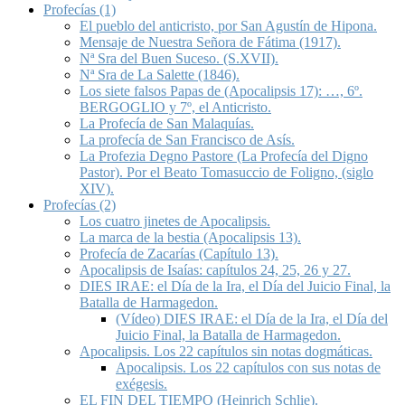
Profecías (1)
El pueblo del anticristo, por San Agustín de Hipona.
Mensaje de Nuestra Señora de Fátima (1917).
Nª Sra del Buen Suceso. (S.XVII).
Nª Sra de La Salette (1846).
Los siete falsos Papas de (Apocalipsis 17): …, 6º.
BERGOGLIO y 7º, el Anticristo.
La Profecía de San Malaquías.
La profecía de San Francisco de Asís.
La Profezia Degno Pastore (La Profecía del Digno
Pastor). Por el Beato Tomasuccio de Foligno, (siglo
XIV).
Profecías (2)
Los cuatro jinetes de Apocalipsis.
La marca de la bestia (Apocalipsis 13).
Profecía de Zacarías (Capítulo 13).
Apocalipsis de Isaías: capítulos 24, 25, 26 y 27.
DIES IRAE: el Día de la Ira, el Día del Juicio Final, la
Batalla de Harmagedon.
(Vídeo) DIES IRAE: el Día de la Ira, el Día del
Juicio Final, la Batalla de Harmagedon.
Apocalipsis. Los 22 capítulos sin notas dogmáticas.
Apocalipsis. Los 22 capítulos con sus notas de
exégesis.
EL FIN DEL TIEMPO (Heinrich Schlie).