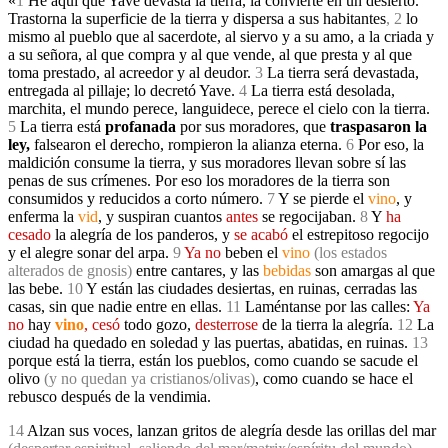
«
1
He aquí que Yave devasta la tierra, la convierte en un desierto.
Trastorna la superficie de la tierra y dispersa a sus habitantes
, 2
lo
mismo al pueblo que al sacerdote, al siervo y a su amo, a la criada y
a su señora, al que compra y al que vende, al que presta y al que
toma prestado, al acreedor y al deudor.
3
La tierra será devastada,
entregada al pillaje; lo decretó Yave.
4
La tierra está desolada,
marchita, el mundo perece, languidece, perece el cielo con la tierra.
5
La tierra está
profanada
por sus moradores, que
traspasaron la
ley,
falsearon el derecho, rompieron la alianza eterna.
6
Por eso, la
maldición consume la tierra, y sus moradores llevan sobre sí las
penas de sus crímenes. Por eso los moradores de la tierra son
consumidos y reducidos a corto número.
7
Y se pierde el
vino
, y
enferma la
vid
, y suspiran cuantos
antes
se regocijaban.
8
Y
ha
cesado
la alegría de los panderos, y
se acabó
el estrepitoso regocijo
y el alegre sonar del arpa.
9
Ya no
beben el
vino
(los estados
alterados de gnosis)
entre cantares, y las
bebidas
son amargas al que
las bebe
.
10
Y están las ciudades desiertas, en ruinas, cerradas las
casas, sin que nadie entre en ellas.
11
Laméntanse por las calles:
Ya
no
hay
vino
, cesó
todo gozo,
desterrose
de la tierra la alegría
.
12
La
ciudad ha quedado en soledad y las puertas, abatidas, en ruinas.
13
porque está la tierra, están los pueblos, como cuando se sacude el
olivo
(y no quedan ya cristianos/olivas)
, como cuando se hace el
rebusco después de la vendimia.
14
Alzan sus voces, lanzan gritos de alegría desde las orillas del mar