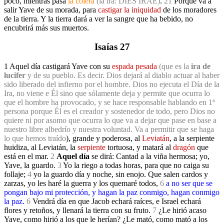
poco, mientras pasa
la cólera
(la ira: DIES IRAE)
.
21
Porque va a
salir Yave
de su morada, para
castigar la iniquidad
de los moradores
de la tierra
. Y la tierra dará a ver la sangre que ha bebido, no
encubrirá más sus muertos.
Isaías 27
1 Aquel día castigará Yave con su
espada pesada
(que es la
ira de
lucifer
y de su pueblo. Es decir. Dios dejará al diablo actuar al haber
sido liberado del infierno por el hombre. Dios no ejecuta el Día de la
Ira, no viene e Él sino que sólamente deja y permite que ocurra lo
que el hombre ha provocado, y se hace responsable hablando en 1ª
persona porque Él es el creador y sostenedor de todo, pero Dios no
quiere ni por asomo que ocurra lo que va a dejar que pase en base a
nuestro libre albedrío y nuestra voluntad. Va a permitir que se haga
lo que hemos traído
), grande y poderosa, al
Leviatán
, a la serpiente
huidiza, al Leviatán, la
serpiente
tortuosa, y matará al
dragón
que
está en el mar.
2
Aquel día
se dirá: Cantad a la viña hermosa; yo,
Yave, la guardo.
3
Yo la riego a todas horas, para que no caiga su
follaje;
4
yo la guardo día y noche, sin enojo. Que salen cardos y
zarzas, yo les haré la guerra y los quemaré todos,
6
a no ser que se
pongan bajo mi protección, y hagan la paz conmigo, hagan conmigo
la paz.
6
Vendrá día en que Jacob echará raíces, e Israel echará
flores y retoños, y llenará la tierra con su fruto.
7
¿Le hirió acaso
Yave, como hirió a los que le herían? ¿Le mató, como mató a los