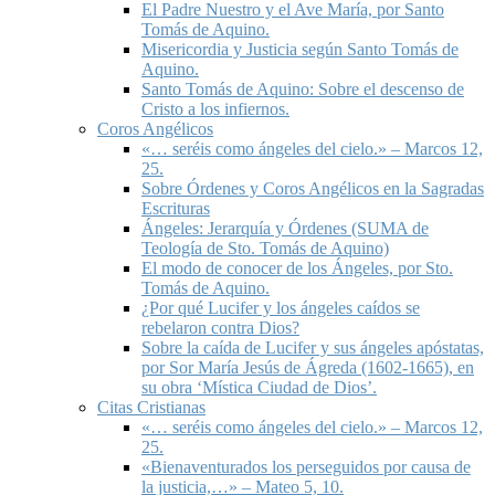
El Padre Nuestro y el Ave María, por Santo
Tomás de Aquino.
Misericordia y Justicia según Santo Tomás de
Aquino.
Santo Tomás de Aquino: Sobre el descenso de
Cristo a los infiernos.
Coros Angélicos
«… seréis como ángeles del cielo.» – Marcos 12,
25.
Sobre Órdenes y Coros Angélicos en la Sagradas
Escrituras
Ángeles: Jerarquía y Órdenes (SUMA de
Teología de Sto. Tomás de Aquino)
El modo de conocer de los Ángeles, por Sto.
Tomás de Aquino.
¿Por qué Lucifer y los ángeles caídos se
rebelaron contra Dios?
Sobre la caída de Lucifer y sus ángeles apóstatas,
por Sor María Jesús de Ágreda (1602-1665), en
su obra ‘Mística Ciudad de Dios’.
Citas Cristianas
«… seréis como ángeles del cielo.» – Marcos 12,
25.
«Bienaventurados los perseguidos por causa de
la justicia,…» – Mateo 5, 10.