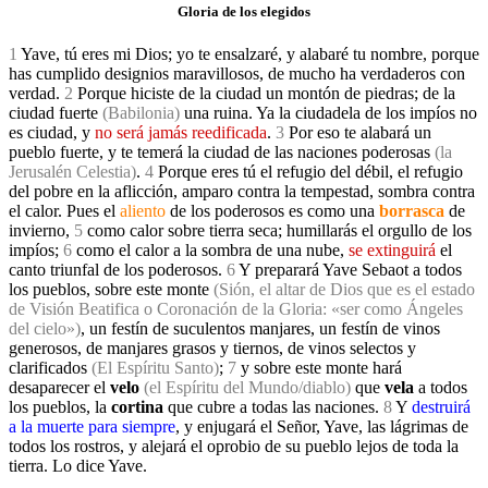
Gloria de los elegidos
1
Yave, tú eres mi Dios; yo te ensalzaré, y alabaré tu nombre, porque
has cumplido designios maravillosos, de mucho ha verdaderos con
verdad.
2
Porque hiciste de la ciudad un montón de piedras; de la
ciudad fuerte
(Babilonia)
una ruina. Ya la ciudadela de los impíos no
es ciudad,
y
no será jamás reedificada
.
3
Por eso te alabará un
pueblo fuerte, y te temerá la ciudad de las naciones poderosa
s
(la
Jerusalén Celestia)
.
4
Porque eres tú el refugio del débil, el refugio
del pobre en la aflicción, amparo contra la tempestad, sombra contra
el calor. Pues el
aliento
de los poderosos es como una
borrasca
de
invierno
,
5
como calor sobre tierra seca; humillarás el orgullo de los
impíos;
6
como el calor a la sombra de una nube,
se extinguirá
el
canto triunfal de los poderosos
.
6
Y preparará Yave Sebaot a todos
los pueblos, sobre este monte
(Sión, el altar de Dios que es el estado
de Visión Beatifica o Coronación de la Gloria: «ser como Ángeles
del cielo»)
, un festín de suculentos manjares, un festín de vinos
generosos, de manjares grasos y tiernos, de vinos selectos y
clarificados
(El Espíritu Santo)
;
7
y sobre este monte hará
desaparecer el
velo
(el Espíritu del Mundo/diablo)
que
vela
a todos
los pueblos, la
cortina
que cubre a todas las naciones.
8
Y
destruirá
a la muerte para siempre
, y enjugará el Señor, Yave, las lágrimas de
todos los rostros, y alejará el oprobio de su pueblo lejos de toda la
tierra. Lo dice Yave.