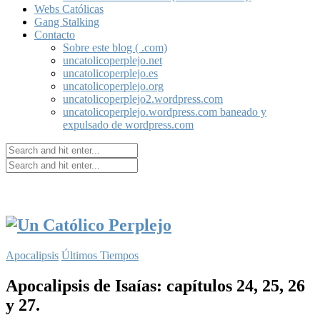
Webs Católicas
Gang Stalking
Contacto
Sobre este blog ( .com)
uncatolicoperplejo.net
uncatolicoperplejo.es
uncatolicoperplejo.org
uncatolicoperplejo2.wordpress.com
uncatolicoperplejo.wordpress.com baneado y
expulsado de wordpress.com
Apocalipsis
Últimos Tiempos
Apocalipsis de Isaías: capítulos 24, 25, 26
y 27.