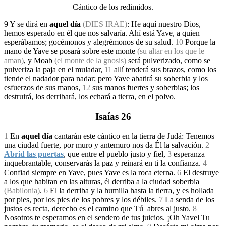
Cántico de los redimidos.
9 Y se dirá en
aquel día
(DIES IRAE)
: He aquí nuestro Dios,
hemos esperado en él que nos salvaría. Ahí está Yave, a quien
esperábamos; gocémonos y alegrémonos de su salud.
10
Porque la
mano de Yave se posará sobre este monte
(su altar en los que le
aman)
, y Moab
(el monte de la gnosis)
será pulverizado, como se
pulveriza la paja en el muladar,
11
allí tenderá sus brazos, como los
tiende el nadador para nadar; pero Yave abatirá su soberbia y los
esfuerzos de sus manos,
12
sus manos fuertes y soberbias; los
destruirá, los derribará, los echará a tierra, en el polvo.
Isaías 26
1
En
aquel día
cantarán este cántico en la tierra de Judá: Tenemos
una ciudad fuerte, por muro y antemuro nos da Él la salvación.
2
Abrid las puertas
, que entre el pueblo justo y fiel,
3
esperanza
inquebrantable, conservarás la paz y reinará en ti la confianza.
4
Confiad siempre en Yave, pues Yave es
la roca eterna.
6
El destruye
a los que habitan en las alturas, él derriba a la ciudad soberbia
(Babilonia)
.
6
El la derriba y la humilla hasta la tierra, y es hollada
por pies, por los pies de los pobres y los débiles.
7
La senda de los
justos es recta, derecho es el camino que Tú abres al justo.
8
Nosotros te esperamos en el sendero de tus juicios. ¡Oh Yavel Tu