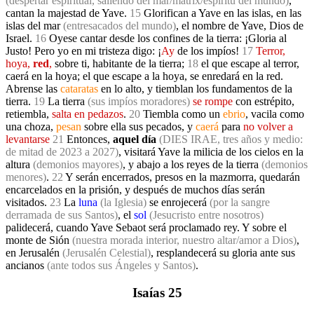
(despertar espiritual, saliendo del mar/matrix/espíritu del mundo)
,
cantan la majestad de Yave.
15
Glorifican a Yave en las islas, en las
islas del mar
(entresacados del mundo)
, el nombre de Yave, Dios de
Israel.
16
Oyese cantar desde los confines de la tierra: ¡Gloria al
Justo! Pero yo en mi tristeza digo:
¡
Ay
de los impíos!
17
Terror,
hoya,
red
,
sobre ti, habitante de la tierra
;
18
el que escape al terror,
caerá en la hoya; el que escape a la hoya, se enredará en la red.
Abrense las
cataratas
en lo alto, y tiemblan los fundamentos de la
tierra.
19
La tierra
(sus impíos moradores)
se rompe
con estrépito,
retiembla,
salta en pedazos
.
20
Tiembla como un
ebrio
, vacila como
una choza,
pesan
sobre ella sus pecados, y
caerá
para
no volver a
levantarse
21
Entonces,
aquel día
(DIES IRAE, tres años y medio:
de mitad de 2023 a 2027)
, visitará Yave la milicia de los cielos en la
altura
(demonios mayores)
, y abajo a los reyes de la tierra
(demonios
menores)
.
22
Y serán encerrados, presos en la mazmorra, quedarán
encarcelados en la prisión, y después de muchos días serán
visitados.
23
La
luna
(la Iglesia)
se enrojecerá
(por la sangre
derramada de sus Santos)
, el
sol
(Jesucristo entre nosotros)
palidecerá, cuando Yave Sebaot será proclamado rey. Y sobre el
monte de Sión
(nuestra morada interior, nuestro altar/amor a Dios)
,
en Jerusalén
(Jerusalén Celestial)
, resplandecerá su gloria ante sus
ancianos
(ante todos sus Ángeles y Santos)
.
Isaías 25