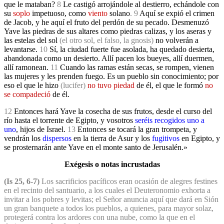
que le mataban?
8
Le castigó arrojándole al destierro, echándole con
su
soplo
impetuoso, como
viento
solano
. 9
Aquí se expió el crimen
de Jacob, y he aquí el fruto del perdón de su pecado. Desmenuzó
Yave las piedras de sus altares como piedras calizas, y los aseras y
las estelas del sol
(el otro sol, el falso, la gnosis)
no volverán a
levantarse.
10
Sí, la ciudad fuerte fue asolada, ha quedado desierta,
abandonada como un desierto. Allí pacen los bueyes, allí duermen,
allí ramonean.
11
Cuando las ramas están secas, se rompen, vienen
las mujeres y les prenden fuego. Es un pueblo sin conocimiento; por
eso el que le hizo
(lucifer)
no tuvo piedad
de él, el que le formó
no
se compadeció
de él.
12
Entonces hará Yave la cosecha de sus frutos, desde el curso del
río hasta el torrente de Egipto, y vosotros
seréis recogidos uno a
uno
, hijos de Israel.
13
Entonces se tocará la gran trompeta, y
vendrán los
dispersos
en la tierra de Asur y los
fugitivos
en Egipto, y
se prosternarán ante Yave en el monte santo de Jerusalén.»
Exégesis o notas incrustadas
(Is 25, 6-7)
Los sacrificios pacíficos eran ocasión de alegres festines
en el recinto del santuario, a los cuales el Deuteronomio exhorta a
invitar a los pobres y levitas; el Señor anuncia aquí que dará en Sión
un gran banquete a todos los pueblos, a quienes, para mayor solaz,
protegerá contra los ardores con una nube, como la que en el