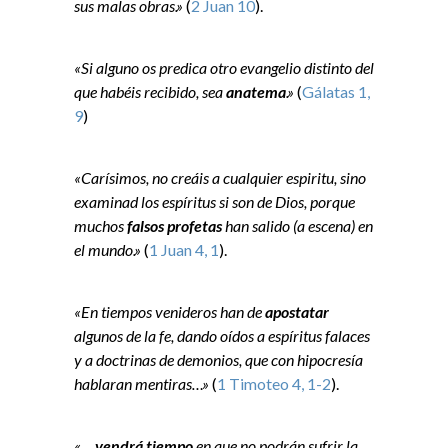
sus malas obras.»
(
2 Juan 10
).
«Si alguno os predica otro evangelio distinto del
que habéis recibido, sea
anatema
.»
(
Gálatas 1,
9
)
«Carísimos, no creáis a cualquier espiritu, sino
examinad los espíritus si son de Dios, porque
muchos
falsos profetas
han salido (a escena) en
el mundo.»
(
1 Juan 4, 1
).
«En tiempos venideros han de
apostatar
algunos de la fe, dando oídos a espíritus falaces
y a doctrinas de demonios, que con hipocresía
hablaran mentiras…»
(
1 Timoteo 4, 1-2
).
«…
vendrá tiempo
en que no podrán sufrir la