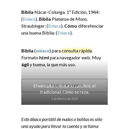
Biblia
Nácar-Colunga. 1ª Edición, 1944:
(
Enlace
).
Biblia
Platense de Mons.
Straubinger: (
Enlace
).
Cómo
diferefenciar
una buena Biblia: (
Enlace
).
Biblia
(
enlace
) para
consulta rápida
.
Formato
html
para navegador web. Muy
ágil
y buena, la que más uso.
El verdadero Rosario católico, el
EL SANTO ROSARIO
tradicional. Cómo se reza.
1 de febrero de 2021
Este ábaco portátil de nudos o bolitas es sólo
una ayuda para llevar la cuenta y se llama