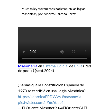
Muchas leyes francesas nacieron en las logias
masónicas, por Alberto Bárcena Pérez.
Masonería
en
sistema judicial
de
Chile
(Red
de poder) (sept.2024)
¿Sabías que la Constitución Española de
1978 se escribió en una Logia Masónica?
https://t.co/cIeaEPDWVy
#masoneria
pic.twitter.com/nZ6cYdeL4I
— El Oriente Masonería (@ElOrienteGLE)