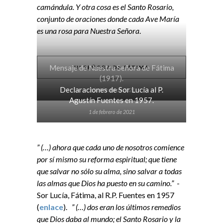
camándula. Y otra cosa es el Santo Rosario,
conjunto de oraciones donde cada Ave María
es una rosa para Nuestra Señora
.
Mensaje de Nuestra Señora de Fátima
Nª SEÑORA DE FÁTIMA
(1917).
Declaraciones de Sor Lucía al P.
2 de febrero de 2021
Agustín Fuentes en 1957.
1 de febrero de 2021
” (…) ahora que cada uno de nosotros comience
por sí mismo su reforma espiritual; que tiene
que salvar no sólo su alma, sino salvar a todas
las almas que Dios ha puesto en su camino.”
-
Sor Lucía, Fátima, al R.P. Fuentes en 1957
(
enlace
).
” (…) dos eran los últimos remedios
que Dios daba al mundo; el Santo Rosario y la