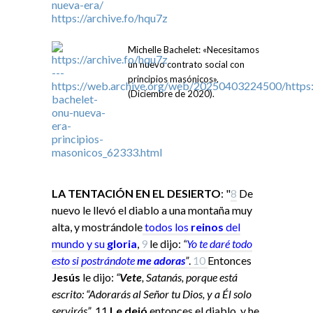
Michelle Bachelet: «Necesitamos
un nuevo contrato social con
principios masónicos».
(Diciembre de 2020).
LA TENTACIÓN EN EL DESIERTO
: "
8
De
nuevo le llevó el diablo a una montaña muy
alta, y mostrándole
todos los
reinos
del
mundo y su
gloria
,
9
le dijo:
“
Yo
te daré todo
esto si
postrándote
me adoras
”
.
10
Entonces
Jesús
le dijo:
“
Vete
, Satanás, porque está
escrito: “Adorarás al Señor tu Dios, y a Él solo
servirás”
.
11
Le dejó
entonces el diablo, y he