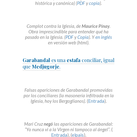
histórica y canónica) (
PDF
y
copia
).
Complot contra la Iglesia, de
Maurice Pinay
.
Obra imprescindible para entender qué ha
pasado en la Iglesia. (
PDF
y
Copia
). Y
en inglés
en versión web (html).
Garabandal
es una
estafa
conciliar, igual
que
Medjugorje
.
Falsas apariciones de Garabandal promovidas
por los conciliares (la masonería infiltrada en la
Iglesia, hoy los Bergoglianos).
(
Entrada
).
Mari Cruz
negó
las apariciones de Garabandal:
“Yo nunca vi a la Virgen ni tampoco al ángel”
. (
Entrada
), (
elpais
).