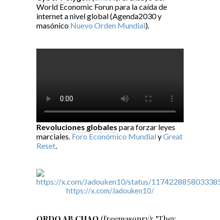
World Economic Forun para la caída de
internet a nivel global (Agenda2030 y
masónico
Nuevo Orden Mundial
).
Revoluciones globales
para forzar leyes
marciales.
Foro Económico Mundial
y
Great
Reset
.
https://x.com/Jadouken10/
ORDO AB CHAO
(freemasonry): "They