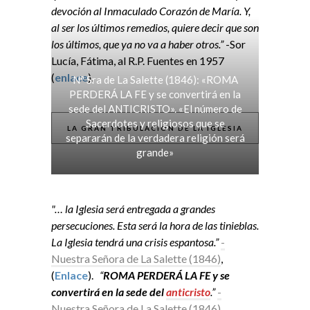
devoción al Inmaculado Corazón de María. Y,
al ser los últimos remedios, quiere decir que son
los últimos, que ya no va a haber otros.”
-Sor
Lucía, Fátima, al R.P. Fuentes en 1957
(
enlace
).
Nª Sra de La Salette (1846): «ROMA
PERDERÁ LA FE y se convertirá en la
sede del ANTICRISTO». «El número de
Sacerdotes y religiosos que se
LA GRAN TRIBULACIÓN DE LA IGLESIA
separarán de la verdadera religión será
grande»
"… la Iglesia será entregada a grandes
persecuciones. Esta será la hora de las tinieblas.
La Iglesia tendrá una crisis espantosa.”
-
Nuestra Señora de La Salette (1846)
,
(
Enlace
).
“
ROMA PERDERÁ LA FE y se
convertirá en la sede del
anticristo
.”
-
Nuestra Señora de La Salette (1846)
,