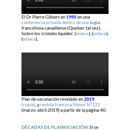
El Dr Pierre Gilbert en
1995
en una
conferencia privada dentro de una
logia
francófona canadiense (Quebec tal vez).
Sobre los
'cristales líquidos'.
(
enlace
), (
enlace
),
(
enlace
).
Plan de vacunación revelado en
2019
(copia)
, y
revista francesa Nexus N°121
(marzo-abril 2019) a partir de la página 40.
DÉCADAS DE PLANIFICIACIÓN
: Si se