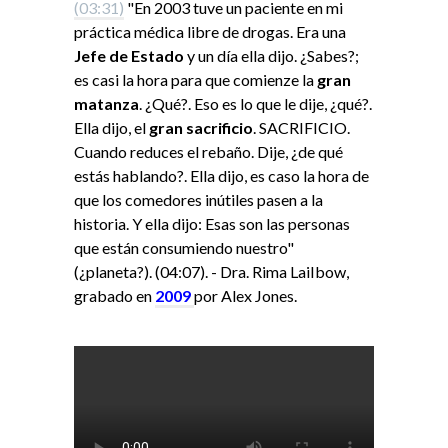
(03:31)
"En 2003 tuve un paciente en mi
práctica médica libre de drogas. Era una
Jefe de Estado
y un día ella dijo. ¿Sabes?;
es casi la hora para que comienze la
gran
matanza
. ¿Qué?. Eso es lo que le dije, ¿qué?.
Ella dijo, el
gran sacrificio
. SACRIFICIO.
Cuando reduces el rebaño. Dije, ¿de qué
estás hablando?. Ella dijo, es caso la hora de
que los comedores inútiles pasen a la
historia. Y ella dijo: Esas son las personas
que están consumiendo nuestro"
(¿planeta?). (04:07). - Dra. Rima LaiIbow,
grabado en
2009
por Alex Jones.