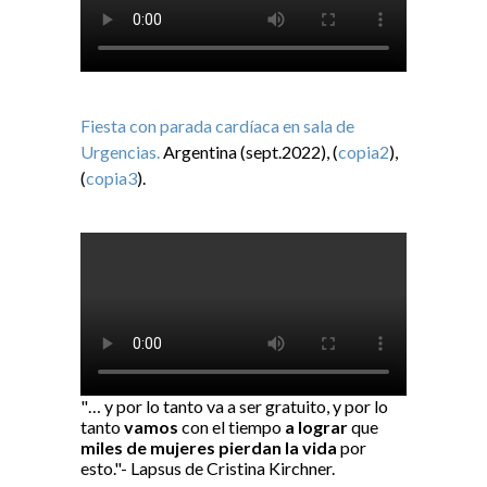
Fiesta con parada cardíaca en sala de
Urgencias.
Argentina (sept.2022), (
copia2
),
(
copia3
).
"… y por lo tanto va a ser gratuito, y por lo
tanto
vamos
con el tiempo
a lograr
que
miles de mujeres pierdan la vida
por
esto."- Lapsus de Cristina Kirchner.