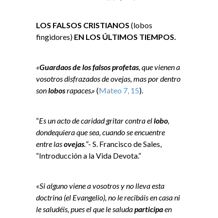
LOS FALSOS CRISTIANOS
(lobos
fingidores)
EN LOS ÚLTIMOS TIEMPOS.
«
Guardaos de los falsos profetas
, que vienen a
vosotros disfrazados de ovejas, mas por dentro
son
lobos
rapaces.»
(
Mateo 7, 15
).
“
Es un acto de caridad gritar contra el
lobo
,
dondequiera que sea, cuando se encuentre
entre las
ovejas
.
”- S. Francisco de Sales,
“Introducción a la Vida Devota.”
«Si alguno viene a vosotros y no lleva esta
doctrina (el Evangelio), no le recibáis en casa ni
le saludéis, pues el que le saluda
participa
en