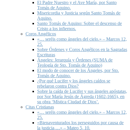
El Padre Nuestro y el Ave María, por Santo
Tomás de Aquino.
Misericordia y Justicia según Santo Tomás de
Aquino.
Santo Tomás de Aquino: Sobre el descenso de
Cristo a los infiernos.
Coros Angélicos
«… seréis como ángeles del cielo.» – Marcos 12,
25.
Sobre Órdenes y Coros Angélicos en la Sagradas
Escrituras
Ángeles: Jerarquía y Órdenes (SUMA de
Teología de Sto. Tomás de Aquino)
El modo de conocer de los Ángeles, por Sto.
Tomás de Aquino.
¿Por qué Lucifer y los ángeles caídos se
rebelaron contra Dios?
Sobre la caída de Lucifer y sus ángeles apóstatas,
por Sor María Jesús de Ágreda (1602-1665), en
su obra ‘Mística Ciudad de Dios’.
Citas Cristianas
«… seréis como ángeles del cielo.» – Marcos 12,
25.
«Bienaventurados los perseguidos por causa de
la justicia,…» – Mateo 5, 10.