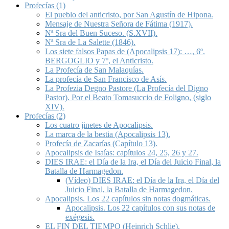
Profecías (1)
El pueblo del anticristo, por San Agustín de Hipona.
Mensaje de Nuestra Señora de Fátima (1917).
Nª Sra del Buen Suceso. (S.XVII).
Nª Sra de La Salette (1846).
Los siete falsos Papas de (Apocalipsis 17): …, 6º.
BERGOGLIO y 7º, el Anticristo.
La Profecía de San Malaquías.
La profecía de San Francisco de Asís.
La Profezia Degno Pastore (La Profecía del Digno
Pastor). Por el Beato Tomasuccio de Foligno, (siglo
XIV).
Profecías (2)
Los cuatro jinetes de Apocalipsis.
La marca de la bestia (Apocalipsis 13).
Profecía de Zacarías (Capítulo 13).
Apocalipsis de Isaías: capítulos 24, 25, 26 y 27.
DIES IRAE: el Día de la Ira, el Día del Juicio Final, la
Batalla de Harmagedon.
(Vídeo) DIES IRAE: el Día de la Ira, el Día del
Juicio Final, la Batalla de Harmagedon.
Apocalipsis. Los 22 capítulos sin notas dogmáticas.
Apocalipsis. Los 22 capítulos con sus notas de
exégesis.
EL FIN DEL TIEMPO (Heinrich Schlie).