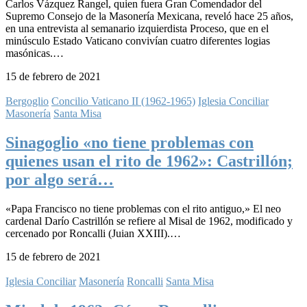
Carlos Vázquez Rangel, quien fuera Gran Comendador del
Supremo Consejo de la Masonería Mexicana, reveló hace 25 años,
en una entrevista al semanario izquierdista Proceso, que en el
minúsculo Estado Vaticano convivían cuatro diferentes logias
masónicas.…
15 de febrero de 2021
Bergoglio
Concilio Vaticano II (1962-1965)
Iglesia Conciliar
Masonería
Santa Misa
Sinagoglio «no tiene problemas con
quienes usan el rito de 1962»: Castrillón;
por algo será…
«Papa Francisco no tiene problemas con el rito antiguo,» El neo
cardenal Darío Castrillón se refiere al Misal de 1962, modificado y
cercenado por Roncalli (Juian XXIII).…
15 de febrero de 2021
Iglesia Conciliar
Masonería
Roncalli
Santa Misa