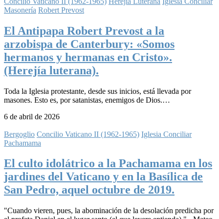
Concilio Vaticano II (1962-1965)
Herejía Luterana
Iglesia Conciliar
Masonería
Robert Prevost
El Antipapa Robert Prevost a la
arzobispa de Canterbury: «Somos
hermanos y hermanas en Cristo».
(Herejía luterana).
Toda la Iglesia protestante, desde sus inicios, está llevada por
masones. Esto es, por satanistas, enemigos de Dios.…
6 de abril de 2026
Bergoglio
Concilio Vaticano II (1962-1965)
Iglesia Conciliar
Pachamama
El culto idolátrico a la Pachamama en los
jardines del Vaticano y en la Basílica de
San Pedro, aquel octubre de 2019.
"Cuando vieren, pues, la abominación de la desolación predicha por