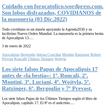
Cuidado con forocatolico.wordpress.com.
Son lobos disfrazados, COVIDIANOS de
la masonería (03 Dic.2022)
Todo covidiano es un masón apoyando la Agenda2030 y su
luciferino Nuevo Orden Mundial. La masoenría es la primera bestia
de Apocalipsis 13.…
3 de enero de 2022
Apocalipsis
Bergoglio
Iglesia Conciliar
Montini
Ratzinger
Robert
Prevost
Roncalli
Últimos Tiempos
Wojtyla
Los siete falsos Papas de Apocalipsis 17
antes de «la bestia»: 1º. Roncali, 2º.
Montini, 3º. Luciani, 4º. Wojtyla, 5º.
Ratzinger, 6º. Bergoglio y 7º Prevost.
Los siete falsos Papas de los Últimos Tiempos según el libro de
Apocalipsis, capítulo 17. El 8º es el anticristo.…