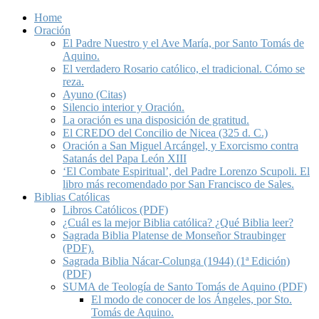
Home
Oración
El Padre Nuestro y el Ave María, por Santo Tomás de
Aquino.
El verdadero Rosario católico, el tradicional. Cómo se
reza.
Ayuno (Citas)
Silencio interior y Oración.
La oración es una disposición de gratitud.
El CREDO del Concilio de Nicea (325 d. C.)
Oración a San Miguel Arcángel, y Exorcismo contra
Satanás del Papa León XIII
‘El Combate Espiritual’, del Padre Lorenzo Scupoli. El
libro más recomendado por San Francisco de Sales.
Biblias Católicas
Libros Católicos (PDF)
¿Cuál es la mejor Biblia católica? ¿Qué Biblia leer?
Sagrada Biblia Platense de Monseñor Straubinger
(PDF).
Sagrada Biblia Nácar-Colunga (1944) (1ª Edición)
(PDF)
SUMA de Teología de Santo Tomás de Aquino (PDF)
El modo de conocer de los Ángeles, por Sto.
Tomás de Aquino.