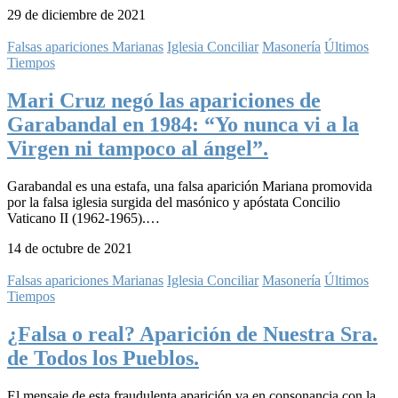
29 de diciembre de 2021
Falsas apariciones Marianas
Iglesia Conciliar
Masonería
Últimos
Tiempos
Mari Cruz negó las apariciones de
Garabandal en 1984: “Yo nunca vi a la
Virgen ni tampoco al ángel”.
Garabandal es una estafa, una falsa aparición Mariana promovida
por la falsa iglesia surgida del masónico y apóstata Concilio
Vaticano II (1962-1965).…
14 de octubre de 2021
Falsas apariciones Marianas
Iglesia Conciliar
Masonería
Últimos
Tiempos
¿Falsa o real? Aparición de Nuestra Sra.
de Todos los Pueblos.
El mensaje de esta fraudulenta aparición va en consonancia con la