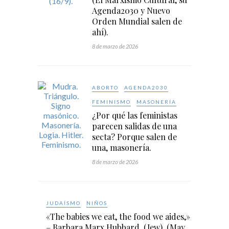
Agenda2030 y Nuevo
Orden Mundial salen de
ahí).
8 de marzo de 2026
ABORTO
AGENDA2030
FEMINISMO
MASONERÍA
¿Por qué las feministas
parecen salidas de una
secta? Porque salen de
una, masonería.
8 de marzo de 2026
JUDAÍSMO
NIÑOS
«The babies we eat, the food we aides,»
– Barbara Marx Hubbard. (Jew). (May