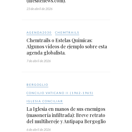
(lifesitenews.com).
23 de abril de 2026
AGENDA2030
CHEMTRAILS
Chemtrails o Estelas Químicas:
Algunos vídeos de ejemplo sobre esta
agenda globalista.
7 de abril de 2026
BERGOGLIO
CONCILIO VATICANO II (1962-1965)
IGLESIA CONCILIAR
La Iglesia en manos de sus enemigos
(masonería infiltrada): Breve retrato
del multihereje y Antipapa Bergoglio
6 de abril de 2026