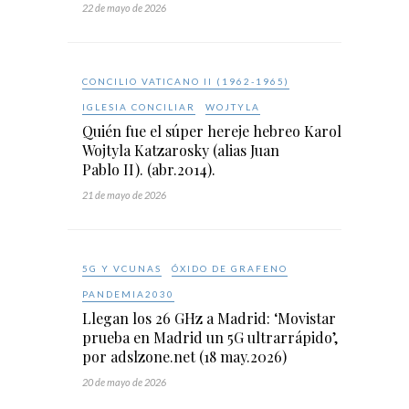
22 de mayo de 2026
CONCILIO VATICANO II (1962-1965)
IGLESIA CONCILIAR
WOJTYLA
Quién fue el súper hereje hebreo Karol
Wojtyla Katzarosky (alias Juan
Pablo II). (abr.2014).
21 de mayo de 2026
5G Y VCUNAS
ÓXIDO DE GRAFENO
PANDEMIA2030
Llegan los 26 GHz a Madrid: ‘Movistar
prueba en Madrid un 5G ultrarrápido’,
por adslzone.net (18 may.2026)
20 de mayo de 2026