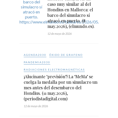
caso muy similar al del
Hondius en Mallorca: el
barco del simulacro sí
atracó en puerto. (8
may.2026), (elmundo.es).
12 de mayo de 2026
AGENDA2030
ÓXIDO DE GRAFENO
PANDEMIA2030
RADIACIONES ELECTROMAGNÉTICAS
¡Alucinante ‘previsión’! La ‘MeMa’ se
cuelga la medalla por un simulacro un
mes antes del desembarco del
Hondius. (11 may.2026),
(periodistadigital.com)
12 de mayo de 2026