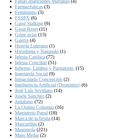
Falsas apariciones Marianas
(4)
Farmacéuticas
(3)
Feminismo
(3)
FSSPX
(6)
Gang Stalking
(9)
Great Reset
(11)
Gripe aviar
(13)
Guerra
(4)
Herejía Luterana
(1)
Hiroshima y Nagasaki
(1)
Iglesia Católica
(77)
Iglesia Conciliar
(51)
Infierno, Limbos y Purgatorio.
(15)
Ingeniería Social
(9)
Inmaculada Concepción
(2)
Inteligencia Artificial (Demonios)
(6)
José Luís Sevillano
(14)
Josele Sánchez
(2)
Judaísmo
(72)
La Quinta Columna
(16)
Magisterio Papal
(18)
Marca de la bestia
(14)
Mascarillas
(2)
Masonería
(221)
Mass Media
(2)