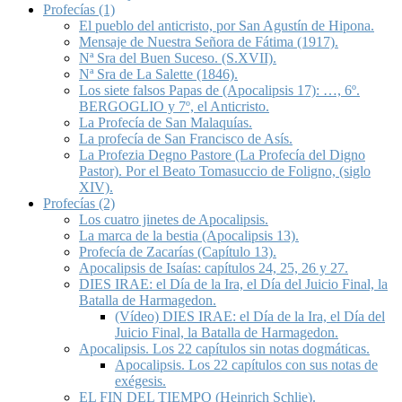
Profecías (1)
El pueblo del anticristo, por San Agustín de Hipona.
Mensaje de Nuestra Señora de Fátima (1917).
Nª Sra del Buen Suceso. (S.XVII).
Nª Sra de La Salette (1846).
Los siete falsos Papas de (Apocalipsis 17): …, 6º.
BERGOGLIO y 7º, el Anticristo.
La Profecía de San Malaquías.
La profecía de San Francisco de Asís.
La Profezia Degno Pastore (La Profecía del Digno
Pastor). Por el Beato Tomasuccio de Foligno, (siglo
XIV).
Profecías (2)
Los cuatro jinetes de Apocalipsis.
La marca de la bestia (Apocalipsis 13).
Profecía de Zacarías (Capítulo 13).
Apocalipsis de Isaías: capítulos 24, 25, 26 y 27.
DIES IRAE: el Día de la Ira, el Día del Juicio Final, la
Batalla de Harmagedon.
(Vídeo) DIES IRAE: el Día de la Ira, el Día del
Juicio Final, la Batalla de Harmagedon.
Apocalipsis. Los 22 capítulos sin notas dogmáticas.
Apocalipsis. Los 22 capítulos con sus notas de
exégesis.
EL FIN DEL TIEMPO (Heinrich Schlie).