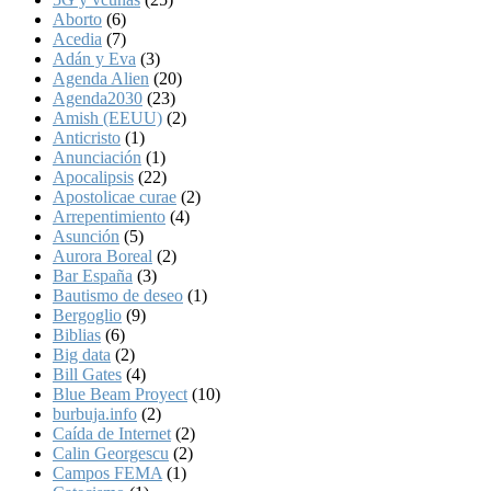
Aborto
(6)
Acedia
(7)
Adán y Eva
(3)
Agenda Alien
(20)
Agenda2030
(23)
Amish (EEUU)
(2)
Anticristo
(1)
Anunciación
(1)
Apocalipsis
(22)
Apostolicae curae
(2)
Arrepentimiento
(4)
Asunción
(5)
Aurora Boreal
(2)
Bar España
(3)
Bautismo de deseo
(1)
Bergoglio
(9)
Biblias
(6)
Big data
(2)
Bill Gates
(4)
Blue Beam Proyect
(10)
burbuja.info
(2)
Caída de Internet
(2)
Calin Georgescu
(2)
Campos FEMA
(1)