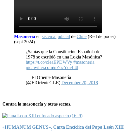
Masonería
en
sistema judicial
de
Chile
(Red de poder)
(sept.2024)
¿Sabías que la Constitución Española de
1978 se escribió en una Logia Masónica?
https://t.co/cIeaEPDWVy
#masoneria
pic.twitter.com/nZ6cYdeL4I
— El Oriente Masonería
(@ElOrienteGLE)
December 20, 2018
Contra la masonería y otras sectas.
«HUMANUM GENUS». Carta Encíclica del Papa León XIII