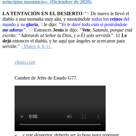
principios masónicos». (Diciembre de 2020).
LA TENTACIÓN EN EL DESIERTO
: "
8
De nuevo le llevó el
diablo a una montaña muy alta, y mostrándole
todos los
reinos
del
mundo y su
gloria
,
9
le dijo:
“
Yo
te daré todo esto si
postrándote
me adoras
”
.
10
Entonces
Jesús
le dijo:
“
Vete
, Satanás, porque está
escrito: “Adorarás al Señor tu Dios, y a Él solo servirás”
.
11
Le
dejó
entonces el diablo, y he aquí que ángeles se acercaron para
servirle."
- Mateo 4, 8-11.
elpais.com
Cumbre de Jefes de Estado G77.
«… y este despertar, debería ser la base para repensar