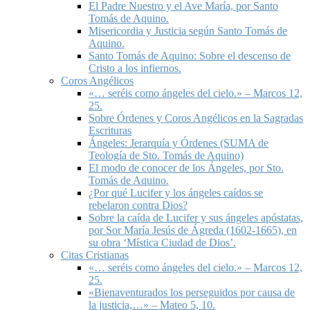
El Padre Nuestro y el Ave María, por Santo
Tomás de Aquino.
Misericordia y Justicia según Santo Tomás de
Aquino.
Santo Tomás de Aquino: Sobre el descenso de
Cristo a los infiernos.
Coros Angélicos
«… seréis como ángeles del cielo.» – Marcos 12,
25.
Sobre Órdenes y Coros Angélicos en la Sagradas
Escrituras
Ángeles: Jerarquía y Órdenes (SUMA de
Teología de Sto. Tomás de Aquino)
El modo de conocer de los Ángeles, por Sto.
Tomás de Aquino.
¿Por qué Lucifer y los ángeles caídos se
rebelaron contra Dios?
Sobre la caída de Lucifer y sus ángeles apóstatas,
por Sor María Jesús de Ágreda (1602-1665), en
su obra ‘Mística Ciudad de Dios’.
Citas Cristianas
«… seréis como ángeles del cielo.» – Marcos 12,
25.
«Bienaventurados los perseguidos por causa de
la justicia,…» – Mateo 5, 10.