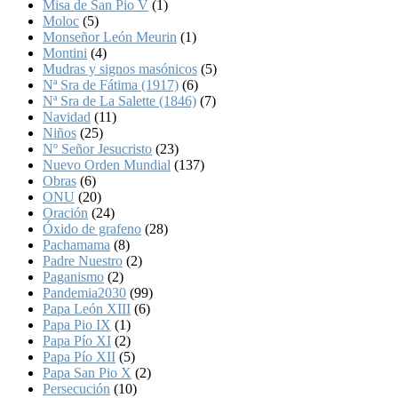
Misa de San Pio V
(1)
Moloc
(5)
Monseñor León Meurin
(1)
Montini
(4)
Mudras y signos masónicos
(5)
Nª Sra de Fátima (1917)
(6)
Nª Sra de La Salette (1846)
(7)
Navidad
(11)
Niños
(25)
Nº Señor Jesucristo
(23)
Nuevo Orden Mundial
(137)
Obras
(6)
ONU
(20)
Oración
(24)
Óxido de grafeno
(28)
Pachamama
(8)
Padre Nuestro
(2)
Paganismo
(2)
Pandemia2030
(99)
Papa León XIII
(6)
Papa Pio IX
(1)
Papa Pío XI
(2)
Papa Pío XII
(5)
Papa San Pio X
(2)
Persecución
(10)