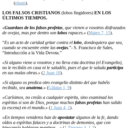
(
elpais
).
LOS FALSOS CRISTIANOS
(lobos fingidores)
EN LOS
ÚLTIMOS TIEMPOS.
«
Guardaos de los falsos profetas
, que vienen a vosotros disfrazados
de ovejas, mas por dentro son
lobos
rapaces.»
(
Mateo 7, 15
).
“
Es un acto de caridad gritar contra el
lobo
, dondequiera que sea,
cuando se encuentre entre las
ovejas
.
”- S. Francisco de Sales,
“Introducción a la Vida Devota.”
«Si alguno viene a vosotros y no lleva esta doctrina (el Evangelio),
no le recibáis en casa ni le saludéis, pues el que le saluda
participa
en sus malas obras.»
(
2 Juan 10
).
«Si alguno os predica otro evangelio distinto del que habéis
recibido, sea
anatema
.»
(
Gálatas 1, 9
)
«Carísimos, no creáis a cualquier espiritu, sino examinad los
espíritus si son de Dios, porque muchos
falsos profetas
han salido
(a escena) en el mundo.»
(
1 Juan 4, 1
).
«En tiempos venideros han de
apostatar
algunos de la fe, dando
oídos a espíritus falaces y a doctrinas de demonios, que con
hipocresía hablaran mentiras…»
(
1 Timoteo 4, 1-2
).