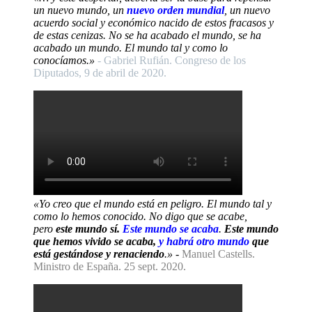
un nuevo mundo, un
nuevo orden mundial
, un nuevo
acuerdo social y económico nacido de estos fracasos y
de estas cenizas. No se ha acabado el mundo, se ha
acabado un mundo. El mundo tal y como lo
conocíamos.»
- Gabriel Rufián. Congreso de los
Diputados, 9 de abril de 2020.
«Yo creo que el mundo está en peligro. El mundo tal y
como lo hemos conocido. No digo que se acabe,
pero
este mundo sí.
Este mundo se acaba
.
Este mundo
que hemos vivido se acaba,
y habrá otro mundo
que
está gestándose y renaciendo
.»
-
Manuel Castells.
Ministro de España. 25 sept. 2020.