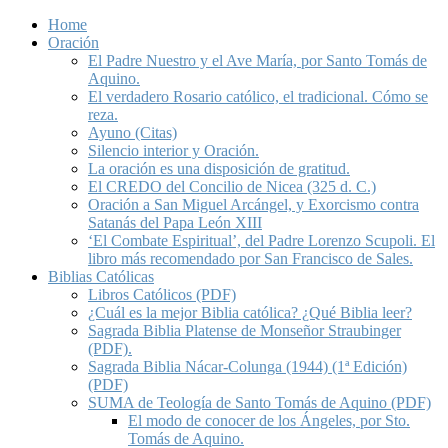
Home
Oración
El Padre Nuestro y el Ave María, por Santo Tomás de
Aquino.
El verdadero Rosario católico, el tradicional. Cómo se
reza.
Ayuno (Citas)
Silencio interior y Oración.
La oración es una disposición de gratitud.
El CREDO del Concilio de Nicea (325 d. C.)
Oración a San Miguel Arcángel, y Exorcismo contra
Satanás del Papa León XIII
‘El Combate Espiritual’, del Padre Lorenzo Scupoli. El
libro más recomendado por San Francisco de Sales.
Biblias Católicas
Libros Católicos (PDF)
¿Cuál es la mejor Biblia católica? ¿Qué Biblia leer?
Sagrada Biblia Platense de Monseñor Straubinger
(PDF).
Sagrada Biblia Nácar-Colunga (1944) (1ª Edición)
(PDF)
SUMA de Teología de Santo Tomás de Aquino (PDF)
El modo de conocer de los Ángeles, por Sto.
Tomás de Aquino.