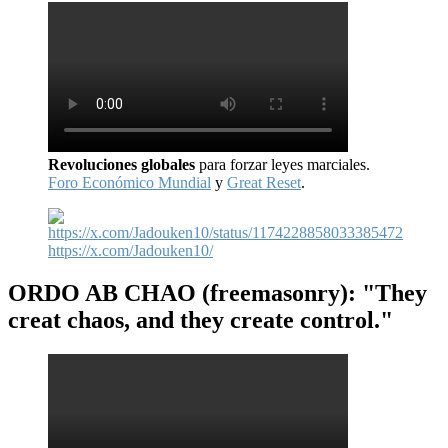
Revoluciones globales
para forzar leyes marciales.
Foro Económico Mundial
y
Great Reset
.
https://x.com/Jadouken10/
ORDO AB CHAO
(freemasonry): "They
creat chaos, and they create control."