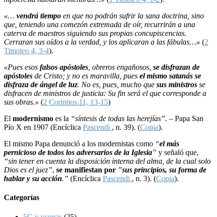
«…
vendrá tiempo
en que no podrán sufrir la sana doctrina, sino
que, teniendo una comezón extremada de oír, recurrirán a una
caterva de maestros siguiendo sus propias concupiscencias.
Cerraran sus oídos a la verdad, y los aplicaran a las fábulas…»
(
2
Timoteo 4, 3-4
).
«Pues esos
falsos apóstoles
, obreros engañosos,
se disfrazan de
apóstoles
de Cristo; y no es maravilla, pues
el mismo satanás se
disfraza de ángel de luz
. No es, pues, mucho que
sus ministros
se
disfracen de ministros de justicia: Su fin será el que corresponde a
sus obras.»
(
2 Corintios.11, 13-15
)
El
modernismo
es la
“síntesis de todas las herejías”. –
Papa San
Pío X en 1907 (Encíclica
Pascendi
, n. 39). (
Copia
).
El mismo Papa denunció a los modernistas como
“
el más
pernicioso de todos los adversarios de la Iglesia
”
y señaló que,
“sin tener en cuenta la disposición interna del alma, de la cual solo
Dios es el juez”
,
se manifiestan por
”
sus principios, su forma de
hablar y su acción
.”
(Encíclica
Pascendi
, n. 3). (
Copia
).
Categorías
5G y vcunas
(25)