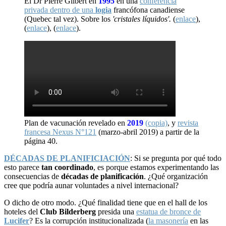
El Dr Pierre Gilbert en
1995
en una
conferencia
privada dentro de una
logia
francófona canadiense
(Quebec tal vez). Sobre los
'cristales líquidos'.
(
enlace
),
(
enlace
), (
enlace
).
Plan de vacunación revelado en
2019
(copia)
, y
revista
francesa Nexus N°121
(marzo-abril 2019) a partir de la
página 40.
DÉCADAS DE PLANIFICIACIÓN
: Si se pregunta por qué todo
esto parece
tan coordinado
, es porque estamos experimentando las
consecuencias de
décadas de planificación
. ¿Qué organización
cree que podría aunar voluntades a nivel internacional?
O dicho de otro modo. ¿Qué finalidad tiene que en el hall de los
hoteles del
Club Bilderberg
presida una
estatua de bronce de
Lucifer
? Es la corrupción institucionalizada (
la masonería
en las