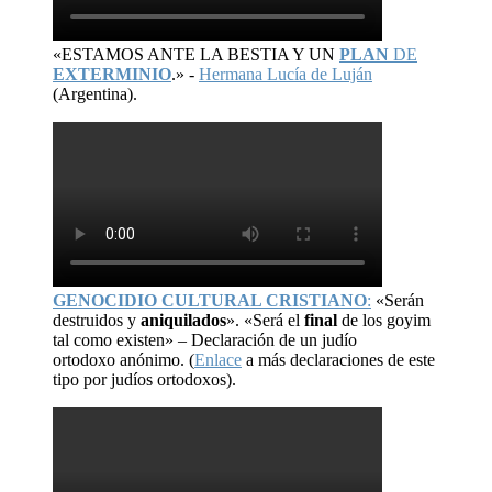
«ESTAMOS ANTE LA BESTIA Y UN
PLAN
DE
EXTERMINIO
.» -
Hermana Lucía de Luján
(Argentina).
GENOCIDIO CULTURAL CRISTIANO
:
«Serán
destruidos y
aniquilados
». «Será el
final
de los goyim
tal como existen» – Declaración de un judío
ortodoxo anónimo. (
Enlace
a más declaraciones de este
tipo por judíos ortodoxos).