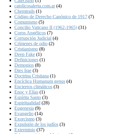
Catecismo
(1)
catolicosalerta.com.ar
(4)
Chemtrails
(1)
Código de Derecho Canónico de 1917
(7)
Comunismo
(5)
Concilio Vaticano II (1962-1965)
(31)
Coros Angélicos
(7)
Corrupción Judicial
(4)
Crímenes de odio
(2)
Cristianismo
(8)
Deep Fake
(1)
Definiciones
(1)
Demonios
(8)
Dies Irae
(3)
Doctrina Cristiana
(1)
Encíclica Humanum genus
(4)
Encierros climáticos
(3)
Enoc y Elías
(1)
Espíritu Santo
(3)
Espiritualidad
(28)
Eugenesia
(9)
Evangelio
(14)
Exorcismo
(3)
Expulsión de los judíos
(3)
Exterminio
(37)