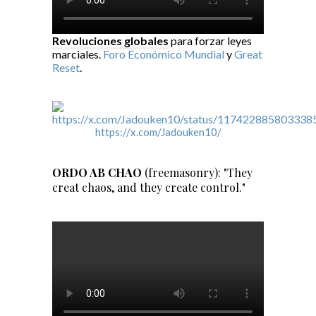
Revoluciones globales
para forzar leyes
marciales.
Foro Económico Mundial
y
Great
Reset
.
https://x.com/Jadouken10/
ORDO AB CHAO
(freemasonry): "They
creat chaos, and they create control."