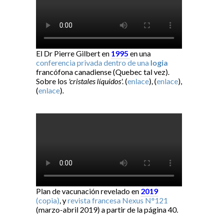
El Dr Pierre Gilbert en
1995
en una
conferencia privada dentro de una
logia
francófona canadiense (Quebec tal vez).
Sobre los
'cristales líquidos'.
(
enlace
), (
enlace
),
(
enlace
).
Plan de vacunación revelado en
2019
(copia)
, y
revista francesa Nexus N°121
(marzo-abril 2019) a partir de la página 40.