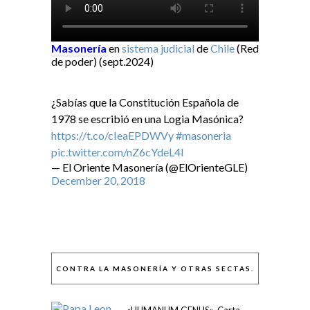
Masonería
en
sistema judicial
de
Chile
(Red
de poder) (sept.2024)
¿Sabías que la Constitución Española de
1978 se escribió en una Logia Masónica?
https://t.co/cIeaEPDWVy
#masoneria
pic.twitter.com/nZ6cYdeL4I
— El Oriente Masonería (@ElOrienteGLE)
December 20, 2018
CONTRA LA MASONERÍA Y OTRAS SECTAS.
«HUMANUM GENUS». Carta