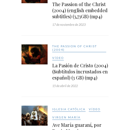
The Passion of the Christ
(2004) (english embedded
subtitles) (3,73GB) (mp4)
17 de noviembre de 2023
THE PASSION OF CHRIST
(2004)
VÍDEO
La Pasión de Cristo (2004)
(Subtítulos incrustados en
español) (3 GB) (mp4)
15 de abril de 2022
IGLESIA CATÓLICA
VÍDEO
VIRGEN MARÍA
Ave María guaraní, por