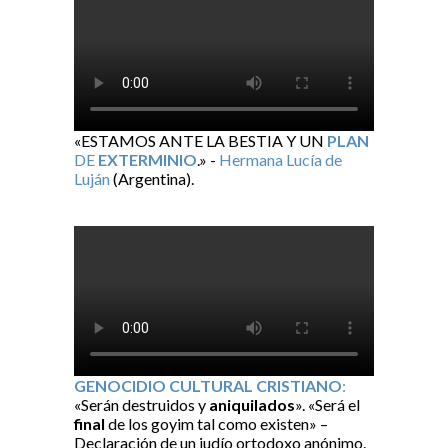
«ESTAMOS ANTE LA BESTIA Y UN
PLAN
DE
EXTERMINIO
.» -
Hermana Lucía de
Luján
(Argentina).
GENOCIDIO CULTURAL CRISTIANO
:
«Serán destruidos y
aniquilados
». «Será el
final
de los goyim tal como existen» –
Declaración de un judío ortodoxo anónimo.