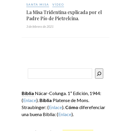
SANTA MISA
VÍDEO
La Misa Tridentina explicada por el
Padre Pío de Pietrelcina.
3 de febrero de 2021
Buscar
Biblia
Nácar-Colunga. 1ª Edición, 1944:
(
Enlace
).
Biblia
Platense de Mons.
Straubinger: (
Enlace
).
Cómo
diferefenciar
una buena Biblia: (
Enlace
).