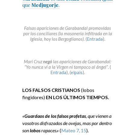
que
Medjugorje
.
Falsas apariciones de Garabandal promovidas
por los conciliares (la masonería infiltrada en la
Iglesia, hoy los Bergoglianos).
(
Entrada
).
Mari Cruz
negó
las apariciones de Garabandal:
“Yo nunca vi a la Virgen ni tampoco al ángel”
. (
Entrada
), (
elpais
).
LOS FALSOS CRISTIANOS
(lobos
fingidores)
EN LOS ÚLTIMOS TIEMPOS.
«
Guardaos de los falsos profetas
, que vienen a
vosotros disfrazados de ovejas, mas por dentro
son
lobos
rapaces.»
(
Mateo 7, 15
).