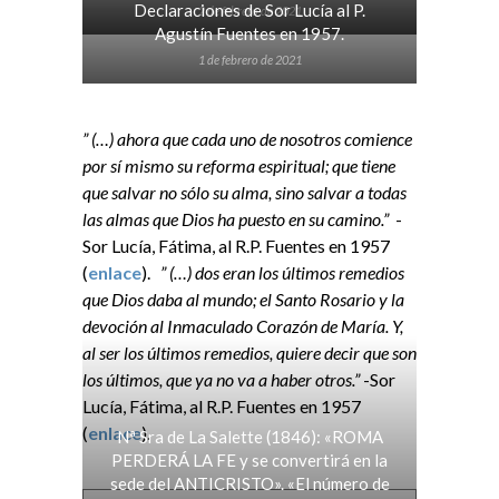
Declaraciones de Sor Lucía al P.
2 de febrero de 2021
Agustín Fuentes en 1957.
1 de febrero de 2021
” (…) ahora que cada uno de nosotros comience
por sí mismo su reforma espiritual; que tiene
que salvar no sólo su alma, sino salvar a todas
las almas que Dios ha puesto en su camino.”
-
Sor Lucía, Fátima, al R.P. Fuentes en 1957
(
enlace
).
” (…) dos eran los últimos remedios
que Dios daba al mundo; el Santo Rosario y la
devoción al Inmaculado Corazón de María. Y,
al ser los últimos remedios, quiere decir que son
los últimos, que ya no va a haber otros.”
-Sor
Lucía, Fátima, al R.P. Fuentes en 1957
(
enlace
).
Nª Sra de La Salette (1846): «ROMA
PERDERÁ LA FE y se convertirá en la
sede del ANTICRISTO». «El número de