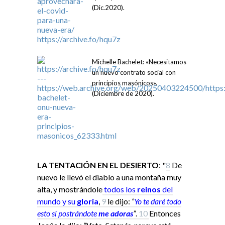
(Dic.2020).
Michelle Bachelet: «Necesitamos
un nuevo contrato social con
principios masónicos».
(Diciembre de 2020).
LA TENTACIÓN EN EL DESIERTO
: "
8
De
nuevo le llevó el diablo a una montaña muy
alta, y mostrándole
todos los
reinos
del
mundo y su
gloria
,
9
le dijo:
“
Yo
te daré todo
esto si
postrándote
me adoras
”
.
10
Entonces