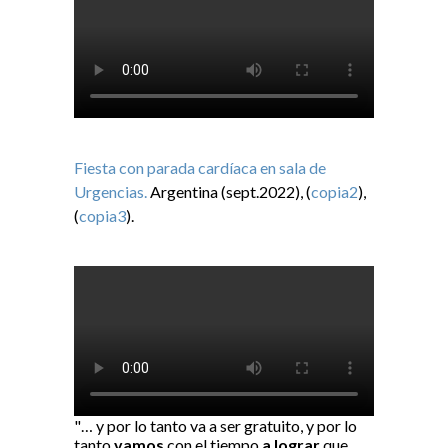
Fiesta con parada cardíaca en sala de
Urgencias.
Argentina (sept.2022), (
copia2
),
(
copia3
).
"… y por lo tanto va a ser gratuito, y por lo
tanto
vamos
con el tiempo
a lograr
que