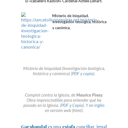
El «caballero Kadosh» Cardenal Achille Liénart.
Misterio de Iniquidad.
Investigación teológica, histórica
y canónica.
Misterio de Iniquidad (Investigación teológica,
histórica y canónica) (
PDF
y
copia
).
Complot contra la Iglesia, de
Maurice Pinay
.
Obra imprescindible para entender qué ha
pasado en la Iglesia. (
PDF
y
Copia
). Y
en inglés
en versión web (html).
Garabandal
es una
estafa
conciliar, igual