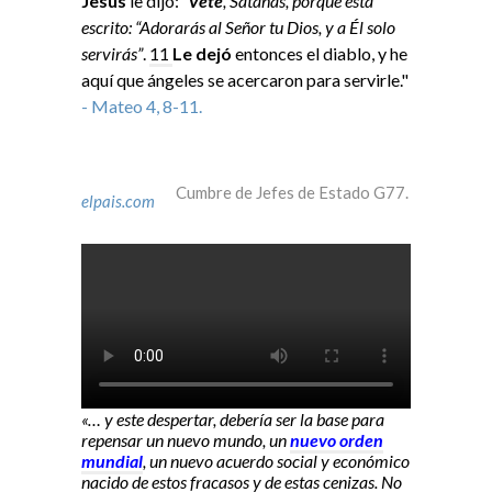
Jesús
le dijo:
“
Vete
, Satanás, porque está
escrito: “Adorarás al Señor tu Dios, y a Él solo
servirás”
.
11
Le dejó
entonces el diablo, y he
aquí que ángeles se acercaron para servirle."
- Mateo 4, 8-11.
Cumbre de Jefes de Estado G77.
elpais.com
«… y este despertar, debería ser la base para
repensar un nuevo mundo, un
nuevo orden
mundial
, un nuevo acuerdo social y económico
nacido de estos fracasos y de estas cenizas. No