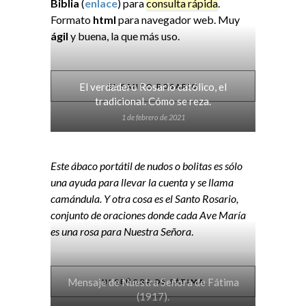
Biblia
(
enlace
) para
consulta rápida
.
Formato
html
para navegador web. Muy
ágil
y buena, la que más uso.
El verdadero Rosario católico, el
EL SANTO ROSARIO
tradicional. Cómo se reza.
1 de febrero de 2021
Este ábaco portátil de nudos o bolitas es sólo
una ayuda para llevar la cuenta y se llama
camándula. Y otra cosa es el Santo Rosario,
conjunto de oraciones donde cada Ave María
es una rosa para Nuestra Señora
.
Mensaje de Nuestra Señora de Fátima
Nª SEÑORA DE FÁTIMA
(1917).