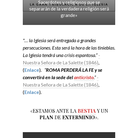
Sacerdotes y religiosos que se
LA GRAN TRIBULACIÓN DE LA IGLESIA
separarán de la verdadera religión será
grande»
"… la Iglesia será entregada a grandes
persecuciones. Esta será la hora de las tinieblas.
La Iglesia tendrá una crisis espantosa.”
-
Nuestra Señora de La Salette (1846)
,
(
Enlace
).
“
ROMA PERDERÁ LA FE y se
convertirá en la sede del
anticristo
.”
-
Nuestra Señora de La Salette (1846)
,
(
Enlace
).
«ESTAMOS ANTE LA
BESTIA
Y UN
PLAN
DE
EXTERMINIO
».