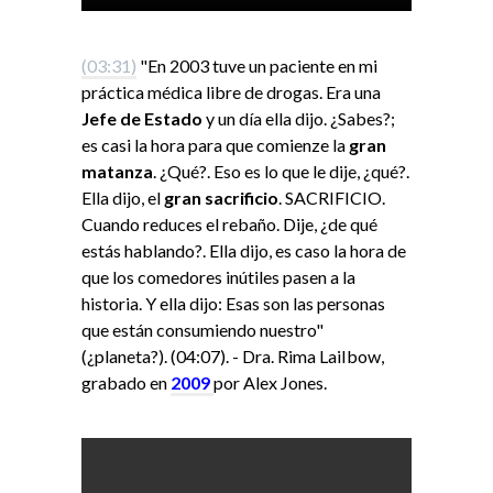
(03:31)
"En 2003 tuve un paciente en mi
práctica médica libre de drogas. Era una
Jefe de Estado
y un día ella dijo. ¿Sabes?;
es casi la hora para que comienze la
gran
matanza
. ¿Qué?. Eso es lo que le dije, ¿qué?.
Ella dijo, el
gran sacrificio
. SACRIFICIO.
Cuando reduces el rebaño. Dije, ¿de qué
estás hablando?. Ella dijo, es caso la hora de
que los comedores inútiles pasen a la
historia. Y ella dijo: Esas son las personas
que están consumiendo nuestro"
(¿planeta?). (04:07). - Dra. Rima LaiIbow,
grabado en
2009
por Alex Jones.