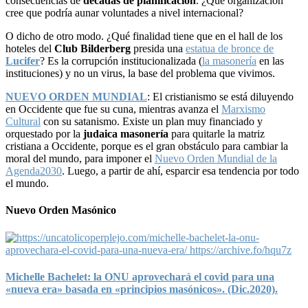
consecuencias de
décadas de planificación
. ¿Qué organización
cree que podría aunar voluntades a nivel internacional?
O dicho de otro modo. ¿Qué finalidad tiene que en el hall de los
hoteles del
Club Bilderberg
presida una
estatua de bronce de
Lucifer
? Es la corrupción institucionalizada (
la masonería
en las
instituciones) y no un virus, la base del problema que vivimos.
NUEVO ORDEN MUNDIAL
: El cristianismo se está diluyendo
en Occidente que fue su cuna, mientras avanza el
Marxismo
Cultural
con su satanismo. Existe un plan muy financiado y
orquestado por la
judaica masonería
para quitarle la matriz
cristiana a Occidente, porque es el gran obstáculo para cambiar la
moral del mundo, para imponer el
Nuevo Orden Mundial de la
Agenda2030
. Luego, a partir de ahí, esparcir esa tendencia por todo
el mundo.
Nuevo Orden Masónico
Michelle Bachelet: la ONU aprovechará el covid para una
«nueva era» basada en «principios masónicos». (Dic.2020).