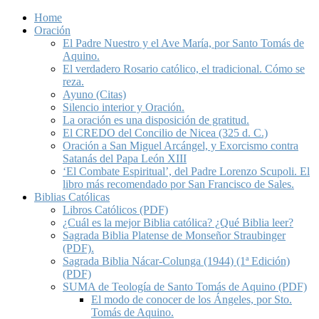
Home
Oración
El Padre Nuestro y el Ave María, por Santo Tomás de
Aquino.
El verdadero Rosario católico, el tradicional. Cómo se
reza.
Ayuno (Citas)
Silencio interior y Oración.
La oración es una disposición de gratitud.
El CREDO del Concilio de Nicea (325 d. C.)
Oración a San Miguel Arcángel, y Exorcismo contra
Satanás del Papa León XIII
‘El Combate Espiritual’, del Padre Lorenzo Scupoli. El
libro más recomendado por San Francisco de Sales.
Biblias Católicas
Libros Católicos (PDF)
¿Cuál es la mejor Biblia católica? ¿Qué Biblia leer?
Sagrada Biblia Platense de Monseñor Straubinger
(PDF).
Sagrada Biblia Nácar-Colunga (1944) (1ª Edición)
(PDF)
SUMA de Teología de Santo Tomás de Aquino (PDF)
El modo de conocer de los Ángeles, por Sto.
Tomás de Aquino.