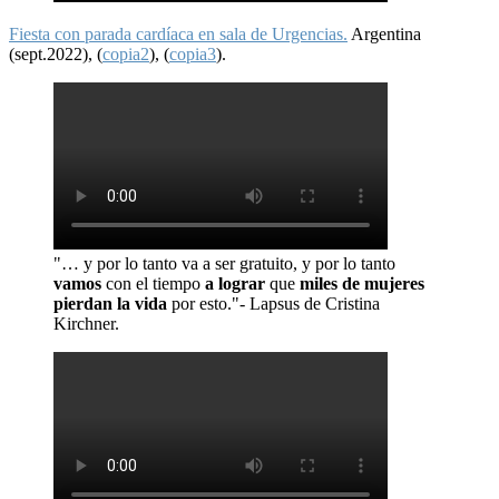
Fiesta con parada cardíaca en sala de Urgencias.
Argentina
(sept.2022), (
copia2
), (
copia3
).
"… y por lo tanto va a ser gratuito, y por lo tanto
vamos
con el tiempo
a lograr
que
miles de mujeres
pierdan la vida
por esto."- Lapsus de Cristina
Kirchner.