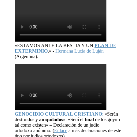
«ESTAMOS ANTE LA BESTIA Y UN
PLAN
DE
EXTERMINIO
.» -
Hermana Lucía de Luján
(Argentina).
GENOCIDIO CULTURAL CRISTIANO
:
«Serán
destruidos y
aniquilados
». «Será el
final
de los goyim
tal como existen» – Declaración de un judío
ortodoxo anónimo. (
Enlace
a más declaraciones de este
tipo por judíos ortodoxos).