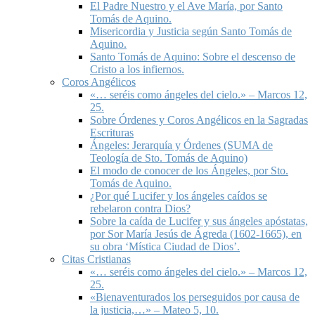
El Padre Nuestro y el Ave María, por Santo
Tomás de Aquino.
Misericordia y Justicia según Santo Tomás de
Aquino.
Santo Tomás de Aquino: Sobre el descenso de
Cristo a los infiernos.
Coros Angélicos
«… seréis como ángeles del cielo.» – Marcos 12,
25.
Sobre Órdenes y Coros Angélicos en la Sagradas
Escrituras
Ángeles: Jerarquía y Órdenes (SUMA de
Teología de Sto. Tomás de Aquino)
El modo de conocer de los Ángeles, por Sto.
Tomás de Aquino.
¿Por qué Lucifer y los ángeles caídos se
rebelaron contra Dios?
Sobre la caída de Lucifer y sus ángeles apóstatas,
por Sor María Jesús de Ágreda (1602-1665), en
su obra ‘Mística Ciudad de Dios’.
Citas Cristianas
«… seréis como ángeles del cielo.» – Marcos 12,
25.
«Bienaventurados los perseguidos por causa de
la justicia,…» – Mateo 5, 10.