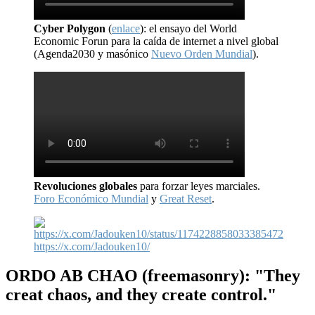
Cyber Polygon
(
enlace
): el ensayo del World
Economic Forun para la caída de internet a nivel global
(Agenda2030 y masónico
Nuevo Orden Mundial
).
Revoluciones globales
para forzar leyes marciales.
Foro Económico Mundial
y
Great Reset
.
https://x.com/Jadouken10/
ORDO AB CHAO
(freemasonry): "They
creat chaos, and they create control."