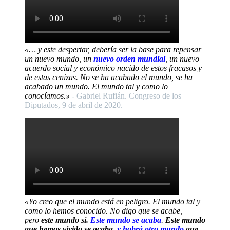
«… y este despertar, debería ser la base para repensar
un nuevo mundo, un
nuevo orden mundial
, un nuevo
acuerdo social y económico nacido de estos fracasos y
de estas cenizas. No se ha acabado el mundo, se ha
acabado un mundo. El mundo tal y como lo
conocíamos.»
- Gabriel Rufián. Congreso de los
Diputados, 9 de abril de 2020.
«Yo creo que el mundo está en peligro. El mundo tal y
como lo hemos conocido. No digo que se acabe,
pero
este mundo sí.
Este mundo se acaba
.
Este mundo
que hemos vivido se acaba,
y habrá otro mundo
que