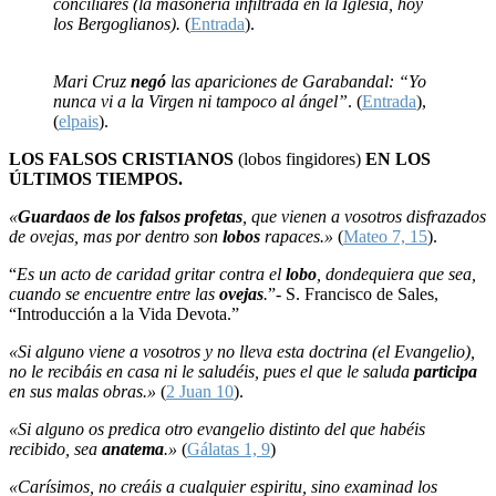
conciliares (la masonería infiltrada en la Iglesia, hoy
los Bergoglianos).
(
Entrada
).
Mari Cruz
negó
las apariciones de Garabandal: “Yo
nunca vi a la Virgen ni tampoco al ángel”
. (
Entrada
),
(
elpais
).
LOS FALSOS CRISTIANOS
(lobos fingidores)
EN LOS
ÚLTIMOS TIEMPOS.
«
Guardaos de los falsos profetas
, que vienen a vosotros disfrazados
de ovejas, mas por dentro son
lobos
rapaces.»
(
Mateo 7, 15
).
“
Es un acto de caridad gritar contra el
lobo
, dondequiera que sea,
cuando se encuentre entre las
ovejas
.
”- S. Francisco de Sales,
“Introducción a la Vida Devota.”
«Si alguno viene a vosotros y no lleva esta doctrina (el Evangelio),
no le recibáis en casa ni le saludéis, pues el que le saluda
participa
en sus malas obras.»
(
2 Juan 10
).
«Si alguno os predica otro evangelio distinto del que habéis
recibido, sea
anatema
.»
(
Gálatas 1, 9
)
«Carísimos, no creáis a cualquier espiritu, sino examinad los