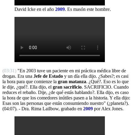
David Icke en el año
2009
.
Es masón este hombre.
(03:31)
"En 2003 tuve un paciente en mi práctica médica libre de
drogas. Era una
Jefe de Estado
y un día ella dijo. ¿Sabes?; es casi
la hora para que comienze la
gran matanza
. ¿Qué?. Eso es lo que
le dije, ¿qué?. Ella dijo, el
gran sacrificio
. SACRIFICIO. Cuando
reduces el rebaño. Dije, ¿de qué estás hablando?. Ella dijo, es caso
la hora de que los comedores inútiles pasen a la historia. Y ella dijo:
Esas son las personas que están consumiendo nuestro" (¿planeta?).
(04:07). - Dra. Rima LaiIbow, grabado en
2009
por Alex Jones.