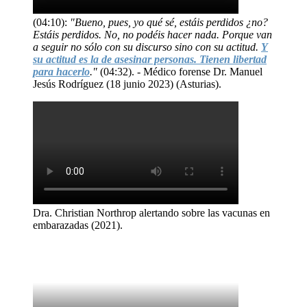
(04:10):
"Bueno, pues, yo qué sé, estáis perdidos ¿no?
Estáis perdidos. No, no podéis hacer nada. Porque van
a seguir no sólo con su discurso sino con su actitud.
Y
su actitud es la de asesinar personas. Tienen libertad
para hacerlo
."
(04:32). - Médico forense Dr. Manuel
Jesús Rodríguez (18 junio 2023) (Asturias).
Dra. Christian Northrop alertando sobre las vacunas en
embarazadas (2021).