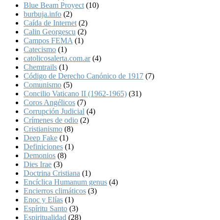
Blue Beam Proyect
(10)
burbuja.info
(2)
Caída de Internet
(2)
Calin Georgescu
(2)
Campos FEMA
(1)
Catecismo
(1)
catolicosalerta.com.ar
(4)
Chemtrails
(1)
Código de Derecho Canónico de 1917
(7)
Comunismo
(5)
Concilio Vaticano II (1962-1965)
(31)
Coros Angélicos
(7)
Corrupción Judicial
(4)
Crímenes de odio
(2)
Cristianismo
(8)
Deep Fake
(1)
Definiciones
(1)
Demonios
(8)
Dies Irae
(3)
Doctrina Cristiana
(1)
Encíclica Humanum genus
(4)
Encierros climáticos
(3)
Enoc y Elías
(1)
Espíritu Santo
(3)
Espiritualidad
(28)