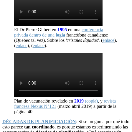
El Dr Pierre Gilbert en
1995
en una
conferencia
privada dentro de una
logia
francófona canadiense
(Quebec tal vez). Sobre los
'cristales líquidos'.
(
enlace
),
(
enlace
), (
enlace
).
Plan de vacunación revelado en
2019
(copia)
, y
revista
francesa Nexus N°121
(marzo-abril 2019) a partir de la
página 40.
DÉCADAS DE PLANIFICIACIÓN
: Si se pregunta por qué todo
esto parece
tan coordinado
, es porque estamos experimentando las