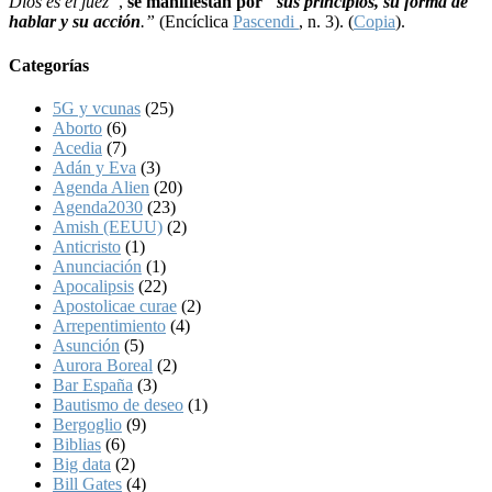
Dios es el juez”
,
se manifiestan por
”
sus principios, su forma de
hablar y su acción
.”
(Encíclica
Pascendi
, n. 3). (
Copia
).
Categorías
5G y vcunas
(25)
Aborto
(6)
Acedia
(7)
Adán y Eva
(3)
Agenda Alien
(20)
Agenda2030
(23)
Amish (EEUU)
(2)
Anticristo
(1)
Anunciación
(1)
Apocalipsis
(22)
Apostolicae curae
(2)
Arrepentimiento
(4)
Asunción
(5)
Aurora Boreal
(2)
Bar España
(3)
Bautismo de deseo
(1)
Bergoglio
(9)
Biblias
(6)
Big data
(2)
Bill Gates
(4)