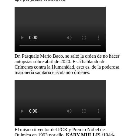
Dr. Pasquale Mario Baco, se saltó la orden de no hacer
autopsias sobre abril de 2020. Está hablando de
Crímenes contra la Humanidad, esto es, de la poderosa
masonería sanitaria ejecutando órdenes.
El mismo inventor del PCR y Premio Nobel de
Química en 1993 por ello,
KARY MULLIS
(1944-