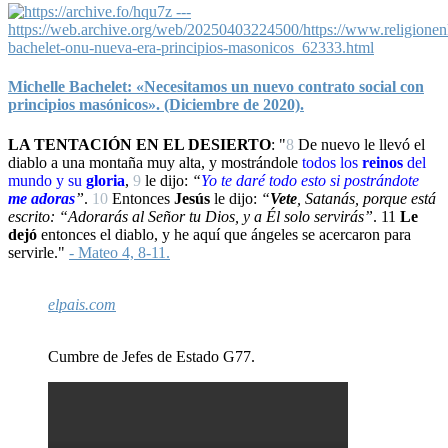
Michelle Bachelet: «Necesitamos un nuevo contrato social con
principios masónicos». (Diciembre de 2020).
LA TENTACIÓN EN EL DESIERTO
: "
8
De nuevo le llevó el
diablo a una montaña muy alta, y mostrándole
todos los
reinos
del
mundo y su
gloria
,
9
le dijo:
“
Yo
te daré todo esto si
postrándote
me adoras
”
.
10
Entonces
Jesús
le dijo:
“
Vete
, Satanás, porque está
escrito: “Adorarás al Señor tu Dios, y a Él solo servirás”
.
11
Le
dejó
entonces el diablo, y he aquí que ángeles se acercaron para
servirle."
- Mateo 4, 8-11.
elpais.com
Cumbre de Jefes de Estado G77.