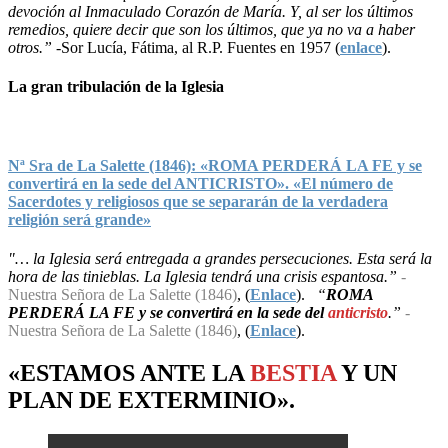
devoción al Inmaculado Corazón de María. Y, al ser los últimos
remedios, quiere decir que son los últimos, que ya no va a haber
otros.”
-Sor Lucía, Fátima, al R.P. Fuentes en 1957 (
enlace
).
La gran tribulación de la Iglesia
Nª Sra de La Salette (1846): «ROMA PERDERÁ LA FE y se
convertirá en la sede del ANTICRISTO». «El número de
Sacerdotes y religiosos que se separarán de la verdadera
religión será grande»
"… la Iglesia será entregada a grandes persecuciones. Esta será la
hora de las tinieblas. La Iglesia tendrá una crisis espantosa.”
-
Nuestra Señora de La Salette (1846)
, (
Enlace
).
“
ROMA
PERDERÁ LA FE y se convertirá en la sede del
anticristo
.”
-
Nuestra Señora de La Salette (1846)
, (
Enlace
).
«ESTAMOS ANTE LA
BESTIA
Y UN
PLAN
DE
EXTERMINIO
».