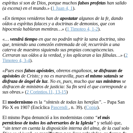
espíritus si son de Dios, porque muchos
falsos profetas
han salido
(a escena) en el mundo.»
(
1 Juan 4, 1
).
«En tiempos venideros han de
apostatar
algunos de la fe, dando
oídos a espíritus falaces y a doctrinas de demonios, que con
hipocresía hablaran mentiras…»
(
1 Timoteo 4, 1-2
).
«…
vendrá tiempo
en que no podrán sufrir la sana doctrina, sino
que, teniendo una comezón extremada de oír, recurrirán a una
caterva de maestros siguiendo sus propias concupiscencias.
Cerraran sus oídos a la verdad, y los aplicaran a las fábulas…»
(
2
Timoteo 4, 3-4
).
«Pues esos
falsos apóstoles
, obreros engañosos,
se disfrazan de
apóstoles
de Cristo; y no es maravilla, pues
el mismo satanás se
disfraza de ángel de luz
. No es, pues, mucho que
sus ministros
se
disfracen de ministros de justicia: Su fin será el que corresponde a
sus obras.»
(
2 Corintios.11, 13-15
)
El
modernismo
es la
“síntesis de todas las herejías”. –
Papa San
Pío X en 1907 (Encíclica
Pascendi
, n. 39). (
Copia
).
El mismo Papa denunció a los modernistas como
“
el más
pernicioso de todos los adversarios de la Iglesia
”
y señaló que,
“sin tener en cuenta la disposición interna del alma, de la cual solo