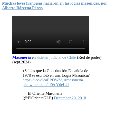
Muchas leyes francesas nacieron en las logias masónicas, por
Alberto Bárcena Pérez.
Masonería
en
sistema judicial
de
Chile
(Red de poder)
(sept.2024)
¿Sabías que la Constitución Española de
1978 se escribió en una Logia Masónica?
https://t.co/cIeaEPDWVy
#masoneria
pic.twitter.com/nZ6cYdeL4I
— El Oriente Masonería
(@ElOrienteGLE)
December 20, 2018