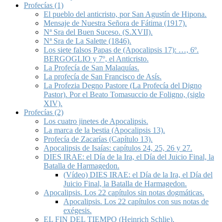
Profecías (1)
El pueblo del anticristo, por San Agustín de Hipona.
Mensaje de Nuestra Señora de Fátima (1917).
Nª Sra del Buen Suceso. (S.XVII).
Nª Sra de La Salette (1846).
Los siete falsos Papas de (Apocalipsis 17): …, 6º.
BERGOGLIO y 7º, el Anticristo.
La Profecía de San Malaquías.
La profecía de San Francisco de Asís.
La Profezia Degno Pastore (La Profecía del Digno
Pastor). Por el Beato Tomasuccio de Foligno, (siglo
XIV).
Profecías (2)
Los cuatro jinetes de Apocalipsis.
La marca de la bestia (Apocalipsis 13).
Profecía de Zacarías (Capítulo 13).
Apocalipsis de Isaías: capítulos 24, 25, 26 y 27.
DIES IRAE: el Día de la Ira, el Día del Juicio Final, la
Batalla de Harmagedon.
(Vídeo) DIES IRAE: el Día de la Ira, el Día del
Juicio Final, la Batalla de Harmagedon.
Apocalipsis. Los 22 capítulos sin notas dogmáticas.
Apocalipsis. Los 22 capítulos con sus notas de
exégesis.
EL FIN DEL TIEMPO (Heinrich Schlie).