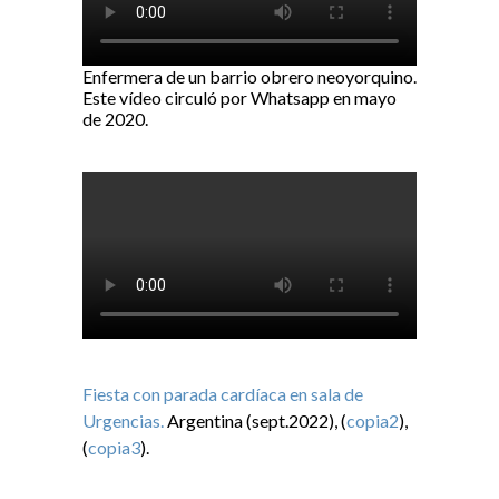
Enfermera de un barrio obrero neoyorquino.
Este vídeo circuló por Whatsapp en mayo
de 2020.
Fiesta con parada cardíaca en sala de
Urgencias.
Argentina (sept.2022), (
copia2
),
(
copia3
).