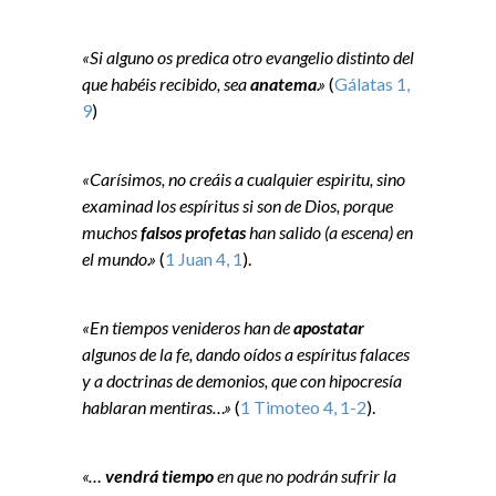
«Si alguno os predica otro evangelio distinto del
que habéis recibido, sea
anatema
.»
(
Gálatas 1,
9
)
«Carísimos, no creáis a cualquier espiritu, sino
examinad los espíritus si son de Dios, porque
muchos
falsos profetas
han salido (a escena) en
el mundo.»
(
1 Juan 4, 1
).
«En tiempos venideros han de
apostatar
algunos de la fe, dando oídos a espíritus falaces
y a doctrinas de demonios, que con hipocresía
hablaran mentiras…»
(
1 Timoteo 4, 1-2
).
«…
vendrá tiempo
en que no podrán sufrir la