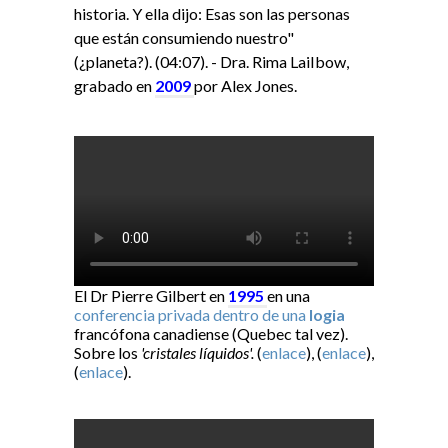
historia. Y ella dijo: Esas son las personas
que están consumiendo nuestro"
(¿planeta?). (04:07). - Dra. Rima LaiIbow,
grabado en
2009
por Alex Jones.
El Dr Pierre Gilbert en
1995
en una
conferencia privada dentro de una
logia
francófona canadiense (Quebec tal vez).
Sobre los
'cristales líquidos'.
(
enlace
), (
enlace
),
(
enlace
).