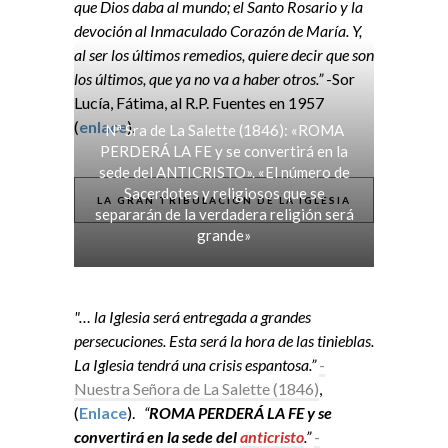
que Dios daba al mundo; el Santo Rosario y la
devoción al Inmaculado Corazón de María. Y,
al ser los últimos remedios, quiere decir que son
los últimos, que ya no va a haber otros.”
-Sor
Lucía, Fátima, al R.P. Fuentes en 1957
(
enlace
).
Nª Sra de La Salette (1846): «ROMA
PERDERÁ LA FE y se convertirá en la
sede del ANTICRISTO». «El número de
Sacerdotes y religiosos que se
LA GRAN TRIBULACIÓN DE LA IGLESIA
separarán de la verdadera religión será
grande»
"… la Iglesia será entregada a grandes
persecuciones. Esta será la hora de las tinieblas.
La Iglesia tendrá una crisis espantosa.”
-
Nuestra Señora de La Salette (1846)
,
(
Enlace
).
“
ROMA PERDERÁ LA FE y se
convertirá en la sede del
anticristo
.”
-