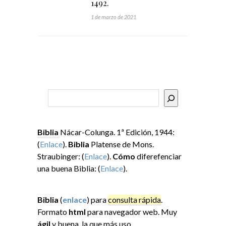
1492.
1 de marzo de 2021
Buscar
Biblia
Nácar-Colunga. 1ª Edición, 1944:
(
Enlace
).
Biblia
Platense de Mons.
Straubinger: (
Enlace
).
Cómo
diferefenciar
una buena Biblia: (
Enlace
).
Biblia
(
enlace
) para
consulta rápida
.
Formato
html
para navegador web. Muy
ágil
y buena, la que más uso.