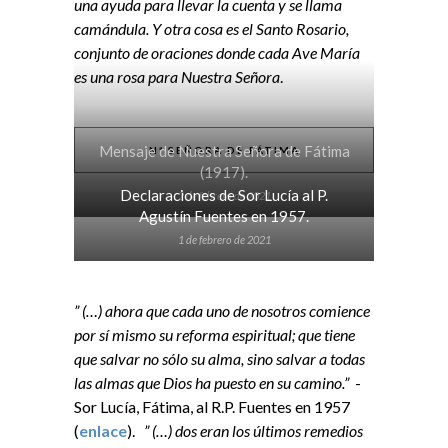
una ayuda para llevar la cuenta y se llama
camándula. Y otra cosa es el Santo Rosario,
conjunto de oraciones donde cada Ave María
es una rosa para Nuestra Señora
.
Mensaje de Nuestra Señora de Fátima
Nª SEÑORA DE FÁTIMA
(1917).
Declaraciones de Sor Lucía al P.
2 de febrero de 2021
Agustín Fuentes en 1957.
1 de febrero de 2021
” (…) ahora que cada uno de nosotros comience
por sí mismo su reforma espiritual; que tiene
que salvar no sólo su alma, sino salvar a todas
las almas que Dios ha puesto en su camino.”
-
Sor Lucía, Fátima, al R.P. Fuentes en 1957
(
enlace
).
” (…) dos eran los últimos remedios