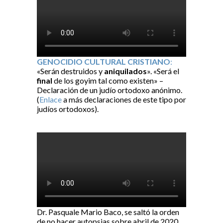
GENOCIDIO CULTURAL CRISTIANO
:
«Serán destruidos y
aniquilados
». «Será el
final
de los goyim tal como existen» –
Declaración de un judío ortodoxo anónimo.
(
Enlace
a más declaraciones de este tipo por
judíos ortodoxos).
Dr. Pasquale Mario Baco, se saltó la orden
de no hacer autopsias sobre abril de 2020.