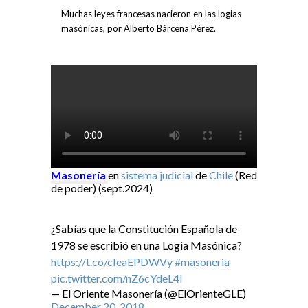
Muchas leyes francesas nacieron en las logias
masónicas, por Alberto Bárcena Pérez.
Masonería
en
sistema judicial
de
Chile
(Red
de poder) (sept.2024)
¿Sabías que la Constitución Española de
1978 se escribió en una Logia Masónica?
https://t.co/cIeaEPDWVy
#masoneria
pic.twitter.com/nZ6cYdeL4I
— El Oriente Masonería (@ElOrienteGLE)
December 20, 2018