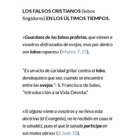
LOS FALSOS CRISTIANOS
(lobos
fingidores)
EN LOS ÚLTIMOS TIEMPOS.
«
Guardaos de los falsos profetas
, que vienen a
vosotros disfrazados de ovejas, mas por dentro
son
lobos
rapaces.»
(
Mateo 7, 15
).
“
Es un acto de caridad gritar contra el
lobo
,
dondequiera que sea, cuando se encuentre
entre las
ovejas
.
”- S. Francisco de Sales,
“Introducción a la Vida Devota.”
«Si alguno viene a vosotros y no lleva esta
doctrina (el Evangelio), no le recibáis en casa ni
le saludéis, pues el que le saluda
participa
en
sus malas obras.»
(
2 Juan 10
).