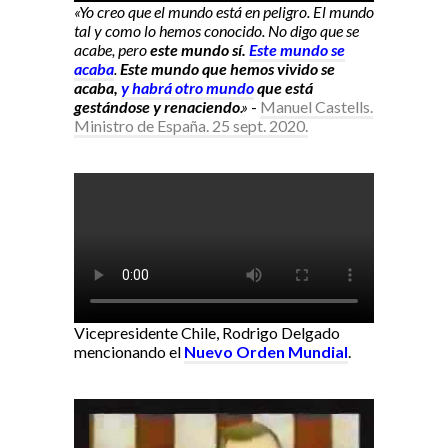
«Yo creo que el mundo está en peligro. El mundo
tal y como lo hemos conocido. No digo que se
acabe, pero
este mundo sí.
Este mundo se
acaba
.
Este mundo que hemos vivido se
acaba,
y habrá otro mundo
que está
gestándose y renaciendo
.»
-
Manuel Castells.
Ministro de España. 25 sept. 2020.
Vicepresidente Chile, Rodrigo Delgado
mencionando el
Nuevo Orden Mundial
.