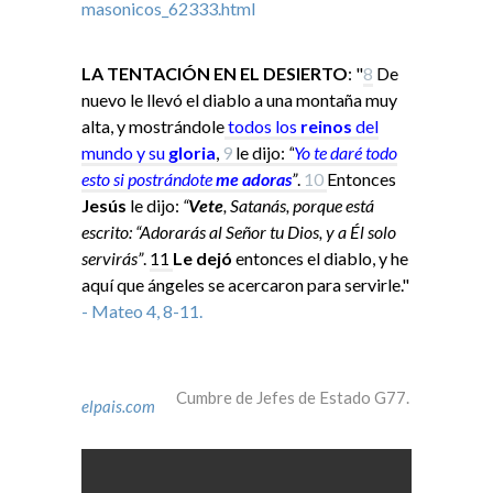
LA TENTACIÓN EN EL DESIERTO
: "
8
De
nuevo le llevó el diablo a una montaña muy
alta, y mostrándole
todos los
reinos
del
mundo y su
gloria
,
9
le dijo:
“
Yo
te daré todo
esto si
postrándote
me adoras
”
.
10
Entonces
Jesús
le dijo:
“
Vete
, Satanás, porque está
escrito: “Adorarás al Señor tu Dios, y a Él solo
servirás”
.
11
Le dejó
entonces el diablo, y he
aquí que ángeles se acercaron para servirle."
- Mateo 4, 8-11.
Cumbre de Jefes de Estado G77.
elpais.com