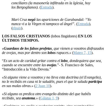
conciliares (la masonería infiltrada en la Iglesia, hoy
los Bergoglianos).
(
Entrada
).
Mari Cruz
negó
las apariciones de Garabandal: “Yo
nunca vi a la Virgen ni tampoco al ángel”
. (
Entrada
),
(
elpais
).
LOS FALSOS CRISTIANOS
(lobos fingidores)
EN LOS
ÚLTIMOS TIEMPOS.
«
Guardaos de los falsos profetas
, que vienen a vosotros disfrazados
de ovejas, mas por dentro son
lobos
rapaces.»
(
Mateo 7, 15
).
“
Es un acto de caridad gritar contra el
lobo
, dondequiera que sea,
cuando se encuentre entre las
ovejas
.
”- S. Francisco de Sales,
“Introducción a la Vida Devota.”
«Si alguno viene a vosotros y no lleva esta doctrina (el Evangelio),
no le recibáis en casa ni le saludéis, pues el que le saluda
participa
en sus malas obras.»
(
2 Juan 10
).
«Si alguno os predica otro evangelio distinto del que habéis
recibido, sea
anatema
.»
(
Gálatas 1, 9
)