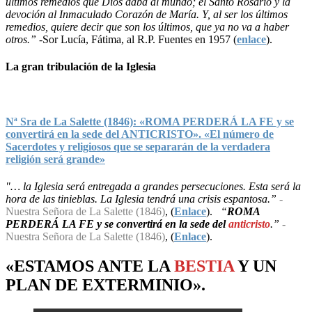
últimos remedios que Dios daba al mundo; el Santo Rosario y la
devoción al Inmaculado Corazón de María. Y, al ser los últimos
remedios, quiere decir que son los últimos, que ya no va a haber
otros.”
-Sor Lucía, Fátima, al R.P. Fuentes en 1957 (
enlace
).
La gran tribulación de la Iglesia
Nª Sra de La Salette (1846): «ROMA PERDERÁ LA FE y se
convertirá en la sede del ANTICRISTO». «El número de
Sacerdotes y religiosos que se separarán de la verdadera
religión será grande»
"… la Iglesia será entregada a grandes persecuciones. Esta será la
hora de las tinieblas. La Iglesia tendrá una crisis espantosa.”
-
Nuestra Señora de La Salette (1846)
, (
Enlace
).
“
ROMA
PERDERÁ LA FE y se convertirá en la sede del
anticristo
.”
-
Nuestra Señora de La Salette (1846)
, (
Enlace
).
«ESTAMOS ANTE LA
BESTIA
Y UN
PLAN
DE
EXTERMINIO
».