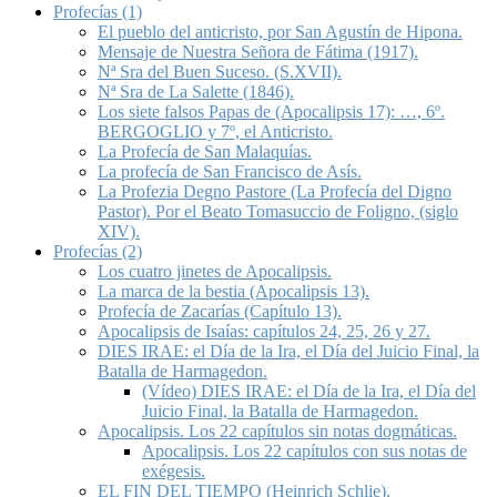
Profecías (1)
El pueblo del anticristo, por San Agustín de Hipona.
Mensaje de Nuestra Señora de Fátima (1917).
Nª Sra del Buen Suceso. (S.XVII).
Nª Sra de La Salette (1846).
Los siete falsos Papas de (Apocalipsis 17): …, 6º.
BERGOGLIO y 7º, el Anticristo.
La Profecía de San Malaquías.
La profecía de San Francisco de Asís.
La Profezia Degno Pastore (La Profecía del Digno
Pastor). Por el Beato Tomasuccio de Foligno, (siglo
XIV).
Profecías (2)
Los cuatro jinetes de Apocalipsis.
La marca de la bestia (Apocalipsis 13).
Profecía de Zacarías (Capítulo 13).
Apocalipsis de Isaías: capítulos 24, 25, 26 y 27.
DIES IRAE: el Día de la Ira, el Día del Juicio Final, la
Batalla de Harmagedon.
(Vídeo) DIES IRAE: el Día de la Ira, el Día del
Juicio Final, la Batalla de Harmagedon.
Apocalipsis. Los 22 capítulos sin notas dogmáticas.
Apocalipsis. Los 22 capítulos con sus notas de
exégesis.
EL FIN DEL TIEMPO (Heinrich Schlie).