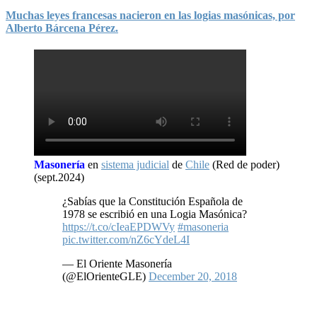
Muchas leyes francesas nacieron en las logias masónicas, por
Alberto Bárcena Pérez.
Masonería
en
sistema judicial
de
Chile
(Red de poder)
(sept.2024)
¿Sabías que la Constitución Española de
1978 se escribió en una Logia Masónica?
https://t.co/cIeaEPDWVy
#masoneria
pic.twitter.com/nZ6cYdeL4I
— El Oriente Masonería
(@ElOrienteGLE)
December 20, 2018