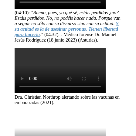
(04:10):
"Bueno, pues, yo qué sé, estáis perdidos ¿no?
Estáis perdidos. No, no podéis hacer nada. Porque van
a seguir no sólo con su discurso sino con su actitud.
Y
su actitud es la de asesinar personas. Tienen libertad
para hacerlo
."
(04:32). - Médico forense Dr. Manuel
Jesús Rodríguez (18 junio 2023) (Asturias).
Dra. Christian Northrop alertando sobre las vacunas en
embarazadas (2021).