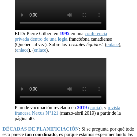
El Dr Pierre Gilbert en
1995
en una
conferencia
privada dentro de una
logia
francófona canadiense
(Quebec tal vez). Sobre los
'cristales líquidos'.
(
enlace
),
(
enlace
), (
enlace
).
Plan de vacunación revelado en
2019
(copia)
, y
revista
francesa Nexus N°121
(marzo-abril 2019) a partir de la
página 40.
DÉCADAS DE PLANIFICIACIÓN
: Si se pregunta por qué todo
esto parece
tan coordinado
, es porque estamos experimentando las