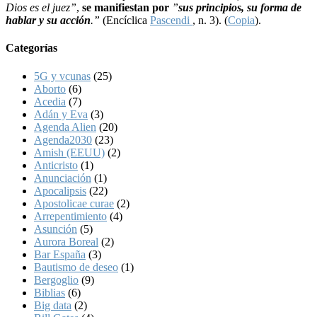
Dios es el juez”
,
se manifiestan por
”
sus principios, su forma de
hablar y su acción
.”
(Encíclica
Pascendi
, n. 3). (
Copia
).
Categorías
5G y vcunas
(25)
Aborto
(6)
Acedia
(7)
Adán y Eva
(3)
Agenda Alien
(20)
Agenda2030
(23)
Amish (EEUU)
(2)
Anticristo
(1)
Anunciación
(1)
Apocalipsis
(22)
Apostolicae curae
(2)
Arrepentimiento
(4)
Asunción
(5)
Aurora Boreal
(2)
Bar España
(3)
Bautismo de deseo
(1)
Bergoglio
(9)
Biblias
(6)
Big data
(2)