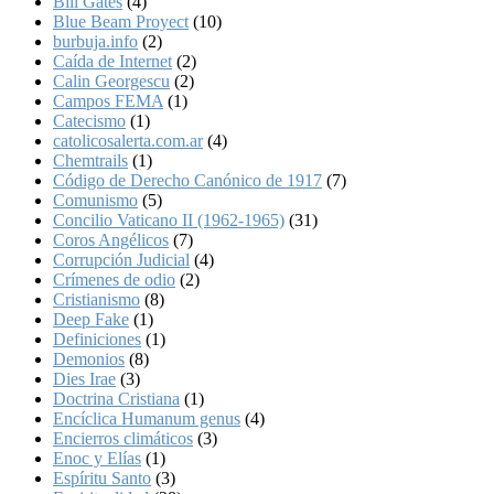
Bill Gates
(4)
Blue Beam Proyect
(10)
burbuja.info
(2)
Caída de Internet
(2)
Calin Georgescu
(2)
Campos FEMA
(1)
Catecismo
(1)
catolicosalerta.com.ar
(4)
Chemtrails
(1)
Código de Derecho Canónico de 1917
(7)
Comunismo
(5)
Concilio Vaticano II (1962-1965)
(31)
Coros Angélicos
(7)
Corrupción Judicial
(4)
Crímenes de odio
(2)
Cristianismo
(8)
Deep Fake
(1)
Definiciones
(1)
Demonios
(8)
Dies Irae
(3)
Doctrina Cristiana
(1)
Encíclica Humanum genus
(4)
Encierros climáticos
(3)
Enoc y Elías
(1)
Espíritu Santo
(3)