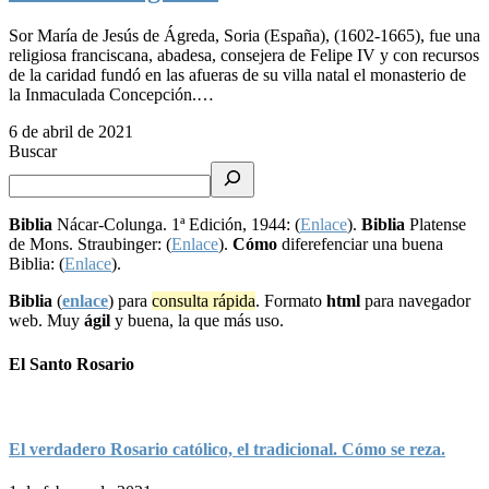
Sor María de Jesús de Ágreda, Soria (España), (1602-1665), fue una
religiosa franciscana, abadesa, consejera de Felipe IV y con recursos
de la caridad fundó en las afueras de su villa natal el monasterio de
la Inmaculada Concepción.…
6 de abril de 2021
Buscar
Biblia
Nácar-Colunga. 1ª Edición, 1944: (
Enlace
).
Biblia
Platense
de Mons. Straubinger: (
Enlace
).
Cómo
diferefenciar una buena
Biblia: (
Enlace
).
Biblia
(
enlace
) para
consulta rápida
. Formato
html
para navegador
web. Muy
ágil
y buena, la que más uso.
El Santo Rosario
El verdadero Rosario católico, el tradicional. Cómo se reza.