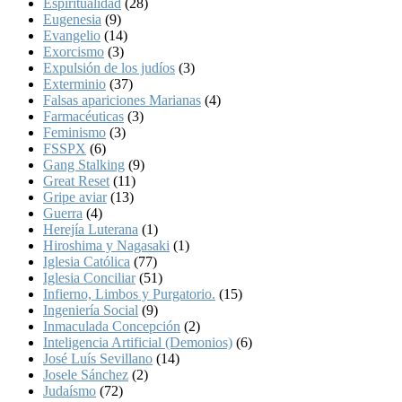
Espiritualidad
(28)
Eugenesia
(9)
Evangelio
(14)
Exorcismo
(3)
Expulsión de los judíos
(3)
Exterminio
(37)
Falsas apariciones Marianas
(4)
Farmacéuticas
(3)
Feminismo
(3)
FSSPX
(6)
Gang Stalking
(9)
Great Reset
(11)
Gripe aviar
(13)
Guerra
(4)
Herejía Luterana
(1)
Hiroshima y Nagasaki
(1)
Iglesia Católica
(77)
Iglesia Conciliar
(51)
Infierno, Limbos y Purgatorio.
(15)
Ingeniería Social
(9)
Inmaculada Concepción
(2)
Inteligencia Artificial (Demonios)
(6)
José Luís Sevillano
(14)
Josele Sánchez
(2)
Judaísmo
(72)