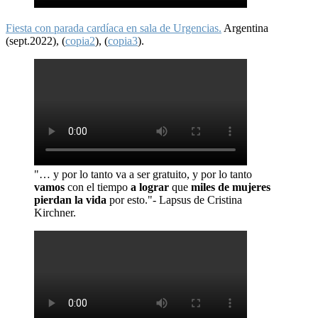
Fiesta con parada cardíaca en sala de Urgencias.
Argentina
(sept.2022), (
copia2
), (
copia3
).
"… y por lo tanto va a ser gratuito, y por lo tanto
vamos
con el tiempo
a lograr
que
miles de mujeres
pierdan la vida
por esto."- Lapsus de Cristina
Kirchner.