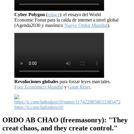
Cyber Polygon
(
enlace
): el ensayo del World
Economic Forun para la caída de internet a nivel global
(Agenda2030 y masónico
Nuevo Orden Mundial
).
Revoluciones globales
para forzar leyes marciales.
Foro Económico Mundial
y
Great Reset
.
https://x.com/Jadouken10/
ORDO AB CHAO
(freemasonry): "They
creat chaos, and they create control."