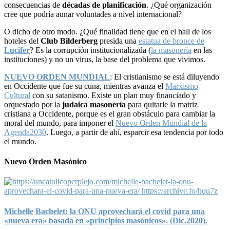
consecuencias de
décadas de planificación
. ¿Qué organización
cree que podría aunar voluntades a nivel internacional?
O dicho de otro modo. ¿Qué finalidad tiene que en el hall de los
hoteles del
Club Bilderberg
presida una
estatua de bronce de
Lucifer
? Es la corrupción institucionalizada (
la masonería
en las
instituciones) y no un virus, la base del problema que vivimos.
NUEVO ORDEN MUNDIAL
: El cristianismo se está diluyendo
en Occidente que fue su cuna, mientras avanza el
Marxismo
Cultural
con su satanismo. Existe un plan muy financiado y
orquestado por la
judaica masonería
para quitarle la matriz
cristiana a Occidente, porque es el gran obstáculo para cambiar la
moral del mundo, para imponer el
Nuevo Orden Mundial de la
Agenda2030
. Luego, a partir de ahí, esparcir esa tendencia por todo
el mundo.
Nuevo Orden Masónico
Michelle Bachelet: la ONU aprovechará el covid para una
«nueva era» basada en «principios masónicos». (Dic.2020).