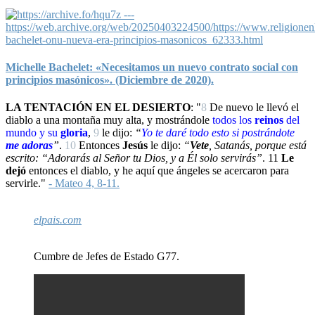
Michelle Bachelet: «Necesitamos un nuevo contrato social con
principios masónicos». (Diciembre de 2020).
LA TENTACIÓN EN EL DESIERTO
: "
8
De nuevo le llevó el
diablo a una montaña muy alta, y mostrándole
todos los
reinos
del
mundo y su
gloria
,
9
le dijo:
“
Yo
te daré todo esto si
postrándote
me adoras
”
.
10
Entonces
Jesús
le dijo:
“
Vete
, Satanás, porque está
escrito: “Adorarás al Señor tu Dios, y a Él solo servirás”
.
11
Le
dejó
entonces el diablo, y he aquí que ángeles se acercaron para
servirle."
- Mateo 4, 8-11.
elpais.com
Cumbre de Jefes de Estado G77.