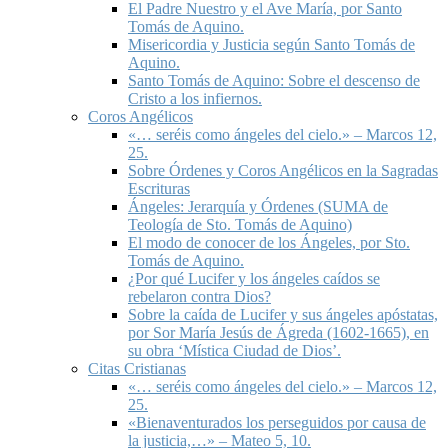
El Padre Nuestro y el Ave María, por Santo
Tomás de Aquino.
Misericordia y Justicia según Santo Tomás de
Aquino.
Santo Tomás de Aquino: Sobre el descenso de
Cristo a los infiernos.
Coros Angélicos
«… seréis como ángeles del cielo.» – Marcos 12,
25.
Sobre Órdenes y Coros Angélicos en la Sagradas
Escrituras
Ángeles: Jerarquía y Órdenes (SUMA de
Teología de Sto. Tomás de Aquino)
El modo de conocer de los Ángeles, por Sto.
Tomás de Aquino.
¿Por qué Lucifer y los ángeles caídos se
rebelaron contra Dios?
Sobre la caída de Lucifer y sus ángeles apóstatas,
por Sor María Jesús de Ágreda (1602-1665), en
su obra ‘Mística Ciudad de Dios’.
Citas Cristianas
«… seréis como ángeles del cielo.» – Marcos 12,
25.
«Bienaventurados los perseguidos por causa de
la justicia,…» – Mateo 5, 10.