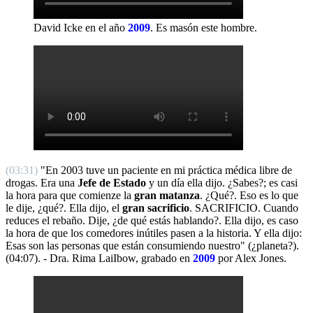
David Icke en el año
2009
.
Es masón este hombre.
(03:31)
"En 2003 tuve un paciente en mi práctica médica libre de
drogas. Era una
Jefe de Estado
y un día ella dijo. ¿Sabes?; es casi
la hora para que comienze la
gran matanza
. ¿Qué?. Eso es lo que
le dije, ¿qué?. Ella dijo, el
gran sacrificio
. SACRIFICIO. Cuando
reduces el rebaño. Dije, ¿de qué estás hablando?. Ella dijo, es caso
la hora de que los comedores inútiles pasen a la historia. Y ella dijo:
Esas son las personas que están consumiendo nuestro" (¿planeta?).
(04:07). - Dra. Rima LaiIbow, grabado en
2009
por Alex Jones.