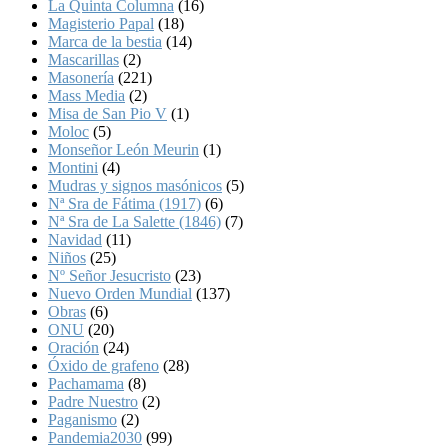
La Quinta Columna
(16)
Magisterio Papal
(18)
Marca de la bestia
(14)
Mascarillas
(2)
Masonería
(221)
Mass Media
(2)
Misa de San Pio V
(1)
Moloc
(5)
Monseñor León Meurin
(1)
Montini
(4)
Mudras y signos masónicos
(5)
Nª Sra de Fátima (1917)
(6)
Nª Sra de La Salette (1846)
(7)
Navidad
(11)
Niños
(25)
Nº Señor Jesucristo
(23)
Nuevo Orden Mundial
(137)
Obras
(6)
ONU
(20)
Oración
(24)
Óxido de grafeno
(28)
Pachamama
(8)
Padre Nuestro
(2)
Paganismo
(2)
Pandemia2030
(99)