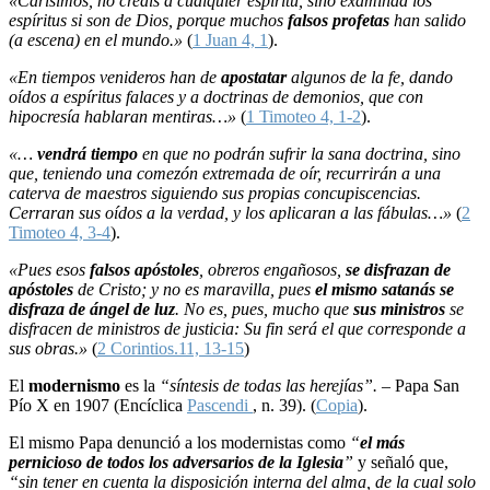
«Carísimos, no creáis a cualquier espiritu, sino examinad los
espíritus si son de Dios, porque muchos
falsos profetas
han salido
(a escena) en el mundo.»
(
1 Juan 4, 1
).
«En tiempos venideros han de
apostatar
algunos de la fe, dando
oídos a espíritus falaces y a doctrinas de demonios, que con
hipocresía hablaran mentiras…»
(
1 Timoteo 4, 1-2
).
«…
vendrá tiempo
en que no podrán sufrir la sana doctrina, sino
que, teniendo una comezón extremada de oír, recurrirán a una
caterva de maestros siguiendo sus propias concupiscencias.
Cerraran sus oídos a la verdad, y los aplicaran a las fábulas…»
(
2
Timoteo 4, 3-4
).
«Pues esos
falsos apóstoles
, obreros engañosos,
se disfrazan de
apóstoles
de Cristo; y no es maravilla, pues
el mismo satanás se
disfraza de ángel de luz
. No es, pues, mucho que
sus ministros
se
disfracen de ministros de justicia: Su fin será el que corresponde a
sus obras.»
(
2 Corintios.11, 13-15
)
El
modernismo
es la
“síntesis de todas las herejías”. –
Papa San
Pío X en 1907 (Encíclica
Pascendi
, n. 39). (
Copia
).
El mismo Papa denunció a los modernistas como
“
el más
pernicioso de todos los adversarios de la Iglesia
”
y señaló que,
“sin tener en cuenta la disposición interna del alma, de la cual solo