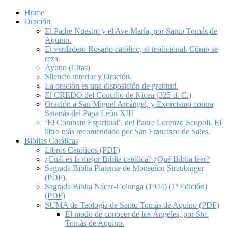
Home
Oración
El Padre Nuestro y el Ave María, por Santo Tomás de
Aquino.
El verdadero Rosario católico, el tradicional. Cómo se
reza.
Ayuno (Citas)
Silencio interior y Oración.
La oración es una disposición de gratitud.
El CREDO del Concilio de Nicea (325 d. C.)
Oración a San Miguel Arcángel, y Exorcismo contra
Satanás del Papa León XIII
‘El Combate Espiritual’, del Padre Lorenzo Scupoli. El
libro más recomendado por San Francisco de Sales.
Biblias Católicas
Libros Católicos (PDF)
¿Cuál es la mejor Biblia católica? ¿Qué Biblia leer?
Sagrada Biblia Platense de Monseñor Straubinger
(PDF).
Sagrada Biblia Nácar-Colunga (1944) (1ª Edición)
(PDF)
SUMA de Teología de Santo Tomás de Aquino (PDF)
El modo de conocer de los Ángeles, por Sto.
Tomás de Aquino.