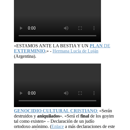
«ESTAMOS ANTE LA BESTIA Y UN
PLAN
DE
EXTERMINIO
.» -
Hermana Lucía de Luján
(Argentina).
GENOCIDIO CULTURAL CRISTIANO
:
«Serán
destruidos y
aniquilados
». «Será el
final
de los goyim
tal como existen» – Declaración de un judío
ortodoxo anónimo. (
Enlace
a más declaraciones de este