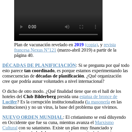
Plan de vacunación revelado en
2019
(copia)
, y
revista
francesa Nexus N°121
(marzo-abril 2019) a partir de la
página 40.
DÉCADAS DE PLANIFICIACIÓN
: Si se pregunta por qué todo
esto parece
tan coordinado
, es porque estamos experimentando las
consecuencias de
décadas de planificación
. ¿Qué organización
cree que podría aunar voluntades a nivel internacional?
O dicho de otro modo. ¿Qué finalidad tiene que en el hall de los
hoteles del
Club Bilderberg
presida una
estatua de bronce de
Lucifer
? Es la corrupción institucionalizada (
la masonería
en las
instituciones) y no un virus, la base del problema que vivimos.
NUEVO ORDEN MUNDIAL
: El cristianismo se está diluyendo
en Occidente que fue su cuna, mientras avanza el
Marxismo
Cultural
con su satanismo. Existe un plan muy financiado y