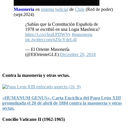
Masonería
en
sistema judicial
de
Chile
(Red de poder)
(sept.2024)
¿Sabías que la Constitución Española de
1978 se escribió en una Logia Masónica?
https://t.co/cIeaEPDWVy
#masoneria
pic.twitter.com/nZ6cYdeL4I
— El Oriente Masonería
(@ElOrienteGLE)
December 20, 2018
Contra la masonería y otras sectas.
«HUMANUM GENUS». Carta Encíclica del Papa León XIII
promulgada el 20 de abril de 1884 contra la masonería y otras
sectas.
Concilio Vaticano II (1962-1965)