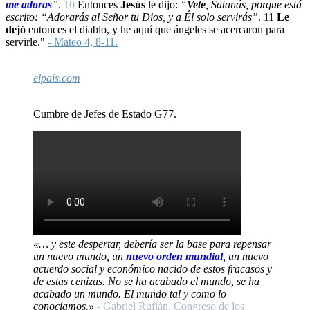
me adoras
”
.
10
Entonces
Jesús
le dijo:
“
Vete
, Satanás, porque está
escrito: “Adorarás al Señor tu Dios, y a Él solo servirás”
.
11
Le
dejó
entonces el diablo, y he aquí que ángeles se acercaron para
servirle."
- Mateo 4, 8-11.
elpais.com
Cumbre de Jefes de Estado G77.
«… y este despertar, debería ser la base para repensar
un nuevo mundo, un
nuevo orden mundial
, un nuevo
acuerdo social y económico nacido de estos fracasos y
de estas cenizas. No se ha acabado el mundo, se ha
acabado un mundo. El mundo tal y como lo
conocíamos.»
- Gabriel Rufián. Congreso de los