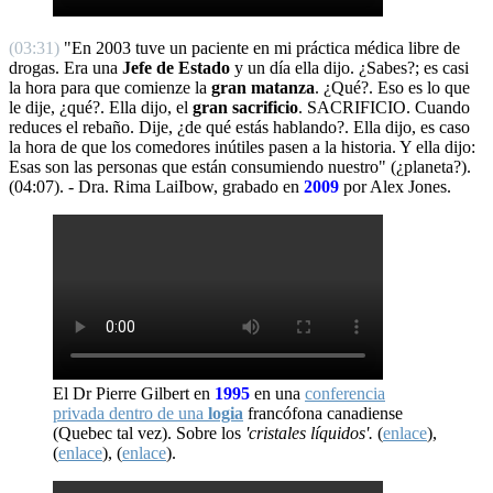
(03:31)
"En 2003 tuve un paciente en mi práctica médica libre de
drogas. Era una
Jefe de Estado
y un día ella dijo. ¿Sabes?; es casi
la hora para que comienze la
gran matanza
. ¿Qué?. Eso es lo que
le dije, ¿qué?. Ella dijo, el
gran sacrificio
. SACRIFICIO. Cuando
reduces el rebaño. Dije, ¿de qué estás hablando?. Ella dijo, es caso
la hora de que los comedores inútiles pasen a la historia. Y ella dijo:
Esas son las personas que están consumiendo nuestro" (¿planeta?).
(04:07). - Dra. Rima LaiIbow, grabado en
2009
por Alex Jones.
El Dr Pierre Gilbert en
1995
en una
conferencia
privada dentro de una
logia
francófona canadiense
(Quebec tal vez). Sobre los
'cristales líquidos'.
(
enlace
),
(
enlace
), (
enlace
).