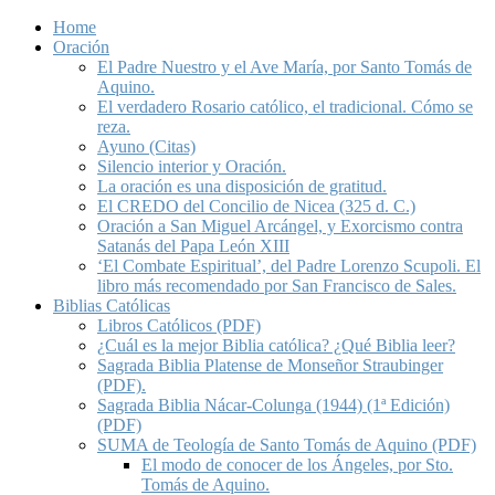
Home
Oración
El Padre Nuestro y el Ave María, por Santo Tomás de
Aquino.
El verdadero Rosario católico, el tradicional. Cómo se
reza.
Ayuno (Citas)
Silencio interior y Oración.
La oración es una disposición de gratitud.
El CREDO del Concilio de Nicea (325 d. C.)
Oración a San Miguel Arcángel, y Exorcismo contra
Satanás del Papa León XIII
‘El Combate Espiritual’, del Padre Lorenzo Scupoli. El
libro más recomendado por San Francisco de Sales.
Biblias Católicas
Libros Católicos (PDF)
¿Cuál es la mejor Biblia católica? ¿Qué Biblia leer?
Sagrada Biblia Platense de Monseñor Straubinger
(PDF).
Sagrada Biblia Nácar-Colunga (1944) (1ª Edición)
(PDF)
SUMA de Teología de Santo Tomás de Aquino (PDF)
El modo de conocer de los Ángeles, por Sto.
Tomás de Aquino.