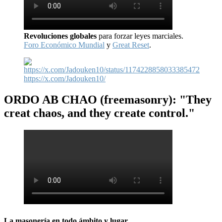
Revoluciones globales
para forzar leyes marciales.
Foro Económico Mundial
y
Great Reset
.
https://x.com/Jadouken10/
ORDO AB CHAO
(freemasonry): "They
creat chaos, and they create control."
La masonería en todo ámbito y lugar