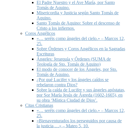
El Padre Nuestro y el Ave María, por Santo
Tomás de Aquino.
Misericordia y Justicia según Santo Tomás de
Aquino.
Santo Tomás de Aquino: Sobre el descenso de
Cristo a los infiernos.
Coros Angélicos
«… seréis como ángeles del cielo.» – Marcos 12,
25.
Sobre Órdenes y Coros Angélicos en la Sagradas
Escrituras
Ángeles: Jerarquía y Órdenes (SUMA de
Teología de Sto. Tomás de Aquino)
El modo de conocer de los Ángeles, por Sto.
Tomás de Aquino.
¿Por qué Lucifer y los ángeles caídos se
rebelaron contra Dios?
Sobre la caída de Lucifer y sus ángeles apóstatas,
por Sor María Jesús de Ágreda (1602-1665), en
su obra ‘Mística Ciudad de Dios’.
Citas Cristianas
«… seréis como ángeles del cielo.» – Marcos 12,
25.
«Bienaventurados los perseguidos por causa de
la justicia,…» – Mateo 5, 10.