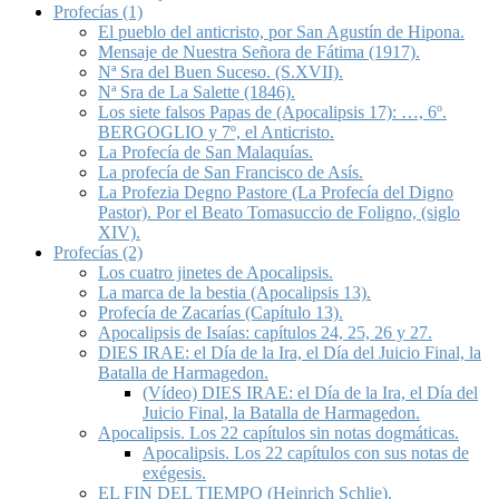
Profecías (1)
El pueblo del anticristo, por San Agustín de Hipona.
Mensaje de Nuestra Señora de Fátima (1917).
Nª Sra del Buen Suceso. (S.XVII).
Nª Sra de La Salette (1846).
Los siete falsos Papas de (Apocalipsis 17): …, 6º.
BERGOGLIO y 7º, el Anticristo.
La Profecía de San Malaquías.
La profecía de San Francisco de Asís.
La Profezia Degno Pastore (La Profecía del Digno
Pastor). Por el Beato Tomasuccio de Foligno, (siglo
XIV).
Profecías (2)
Los cuatro jinetes de Apocalipsis.
La marca de la bestia (Apocalipsis 13).
Profecía de Zacarías (Capítulo 13).
Apocalipsis de Isaías: capítulos 24, 25, 26 y 27.
DIES IRAE: el Día de la Ira, el Día del Juicio Final, la
Batalla de Harmagedon.
(Vídeo) DIES IRAE: el Día de la Ira, el Día del
Juicio Final, la Batalla de Harmagedon.
Apocalipsis. Los 22 capítulos sin notas dogmáticas.
Apocalipsis. Los 22 capítulos con sus notas de
exégesis.
EL FIN DEL TIEMPO (Heinrich Schlie).