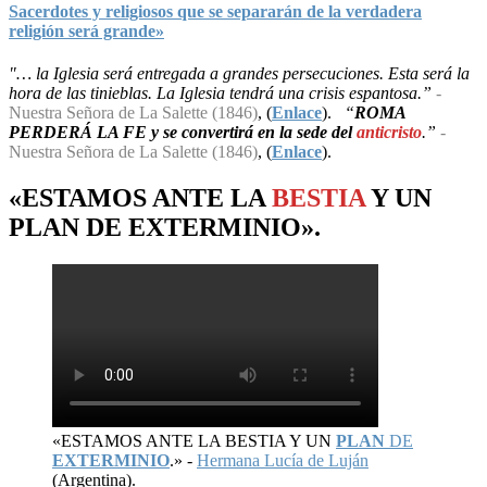
Sacerdotes y religiosos que se separarán de la verdadera
religión será grande»
"… la Iglesia será entregada a grandes persecuciones. Esta será la
hora de las tinieblas. La Iglesia tendrá una crisis espantosa.”
-
Nuestra Señora de La Salette (1846)
, (
Enlace
).
“
ROMA
PERDERÁ LA FE y se convertirá en la sede del
anticristo
.”
-
Nuestra Señora de La Salette (1846)
, (
Enlace
).
«ESTAMOS ANTE LA
BESTIA
Y UN
PLAN
DE
EXTERMINIO
».
«ESTAMOS ANTE LA BESTIA Y UN
PLAN
DE
EXTERMINIO
.» -
Hermana Lucía de Luján
(Argentina).