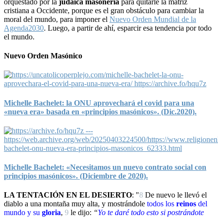
orquestado por la
judaica masonería
para quitarle la matriz
cristiana a Occidente, porque es el gran obstáculo para cambiar la
moral del mundo, para imponer el
Nuevo Orden Mundial de la
Agenda2030
. Luego, a partir de ahí, esparcir esa tendencia por todo
el mundo.
Nuevo Orden Masónico
Michelle Bachelet: la ONU aprovechará el covid para una
«nueva era» basada en «principios masónicos». (Dic.2020).
Michelle Bachelet: «Necesitamos un nuevo contrato social con
principios masónicos». (Diciembre de 2020).
LA TENTACIÓN EN EL DESIERTO
: "
8
De nuevo le llevó el
diablo a una montaña muy alta, y mostrándole
todos los
reinos
del
mundo y su
gloria
,
9
le dijo:
“
Yo
te daré todo esto si
postrándote