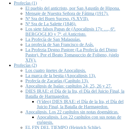
Profecías (1)
El pueblo del anticristo, por San Agustín de Hipona.
Mensaje de Nuestra Señora de Fátima (1917).
Nª Sra del Buen Suceso. (S.XVII).
Nª Sra de La Salette (1846).
Los siete falsos Papas de (Apocalipsis 17): …, 6º.
BERGOGLIO y 7º, el Anticristo.
La Profecía de San Malaquías.
La profecía de San Francisco de Asís.
La Profezia Degno Pastore (La Profecía del Digno
Pastor). Por el Beato Tomasuccio de Foligno, (siglo
XIV).
Profecías (2)
Los cuatro jinetes de Apocalipsis.
La marca de la bestia (Apocalipsis 13).
Profecía de Zacarías (Capítulo 13).
Apocalipsis de Isaías: capítulos 24, 25, 26 y 27.
DIES IRAE: el Día de la Ira, el Día del Juicio Final, la
Batalla de Harmagedon.
(Vídeo) DIES IRAE: el Día de la Ira, el Día del
Juicio Final, la Batalla de Harmagedon.
Apocalipsis. Los 22 capítulos sin notas dogmáticas.
Apocalipsis. Los 22 capítulos con sus notas de
exégesis.
EL FIN DEL TIEMPO (Heinrich Schlie).