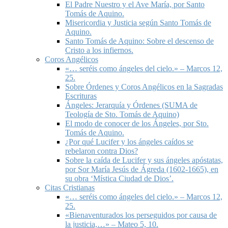
El Padre Nuestro y el Ave María, por Santo
Tomás de Aquino.
Misericordia y Justicia según Santo Tomás de
Aquino.
Santo Tomás de Aquino: Sobre el descenso de
Cristo a los infiernos.
Coros Angélicos
«… seréis como ángeles del cielo.» – Marcos 12,
25.
Sobre Órdenes y Coros Angélicos en la Sagradas
Escrituras
Ángeles: Jerarquía y Órdenes (SUMA de
Teología de Sto. Tomás de Aquino)
El modo de conocer de los Ángeles, por Sto.
Tomás de Aquino.
¿Por qué Lucifer y los ángeles caídos se
rebelaron contra Dios?
Sobre la caída de Lucifer y sus ángeles apóstatas,
por Sor María Jesús de Ágreda (1602-1665), en
su obra ‘Mística Ciudad de Dios’.
Citas Cristianas
«… seréis como ángeles del cielo.» – Marcos 12,
25.
«Bienaventurados los perseguidos por causa de
la justicia,…» – Mateo 5, 10.