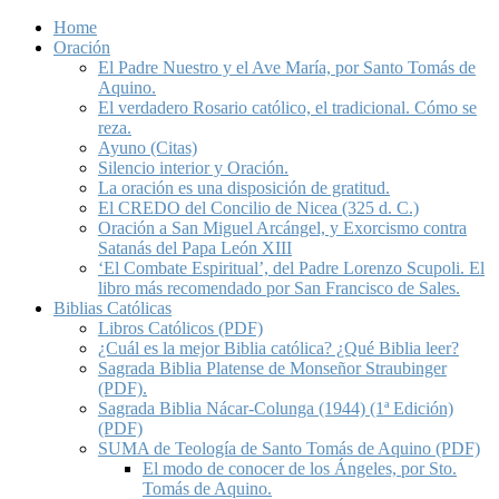
Home
Oración
El Padre Nuestro y el Ave María, por Santo Tomás de
Aquino.
El verdadero Rosario católico, el tradicional. Cómo se
reza.
Ayuno (Citas)
Silencio interior y Oración.
La oración es una disposición de gratitud.
El CREDO del Concilio de Nicea (325 d. C.)
Oración a San Miguel Arcángel, y Exorcismo contra
Satanás del Papa León XIII
‘El Combate Espiritual’, del Padre Lorenzo Scupoli. El
libro más recomendado por San Francisco de Sales.
Biblias Católicas
Libros Católicos (PDF)
¿Cuál es la mejor Biblia católica? ¿Qué Biblia leer?
Sagrada Biblia Platense de Monseñor Straubinger
(PDF).
Sagrada Biblia Nácar-Colunga (1944) (1ª Edición)
(PDF)
SUMA de Teología de Santo Tomás de Aquino (PDF)
El modo de conocer de los Ángeles, por Sto.
Tomás de Aquino.