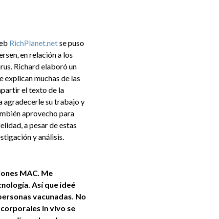
web
RichPlanet.net
se puso
sen, en relación a los
irus. Richard elaboró un
 se explican muchas de las
artir el texto de la
a agradecerle su trabajo y
 También aprovecho para
elidad, a pesar de estas
tigación y análisis.
cciones MAC. Me
ología. Así que ideé
 personas vacunadas. No
corporales in vivo se