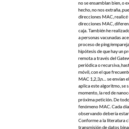
no se ensamblan bien, o e
hecho, no nos extraña, pue
direcciones MAC, realicé
direcciones MAC, diferenc
caja. También he realizad
a personas vacunadas acer
proceso de ping/emparejam
hipótesis de que hay un p
remota a través del Gate
periódica o recursiva, has
móvil, con el que frecuen
MAC 1,2,3,n… se envían e
aplica este algoritmo, se
momento, la red de nanoco
próxima petición. De todo
fenómeno MAC. Cada día e
observando debería estar 
Conforme a la literatura ci
transmisión de datos bina