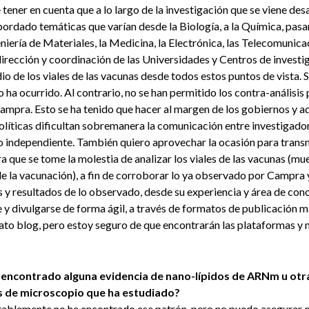
ener en cuenta que a lo largo de la investigación que se viene des
ordado temáticas que varían desde la Biología, a la Química, pasa
niería de Materiales, la Medicina, la Electrónica, las Telecomunica
irección y coordinación de las Universidades y Centros de investiga
dio de los viales de las vacunas desde todos estos puntos de vista.
ha ocurrido. Al contrario, no se han permitido los contra-análisis 
Campra. Esto se ha tenido que hacer al margen de los gobiernos y 
olíticas dificultan sobremanera la comunicación entre investigador
o independiente. También quiero aprovechar la ocasión para transm
 que se tome la molestia de analizar los viales de las vacunas (mue
de la vacunación), a fin de corroborar lo ya observado por Campra
s y resultados de lo observado, desde su experiencia y área de con
 y divulgarse de forma ágil, a través de formatos de publicación 
mato blog, pero estoy seguro de que encontrarán las plataformas 
¿Ha encontrado alguna evidencia de nano-lípidos de ARNm u otr
s de microscopio que ha estudiado?
blemente no he encontrado ese patrón, pero no puedo asegurar qu