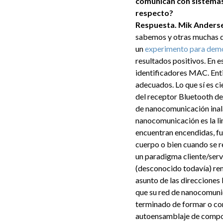
comunican con sistemas 
respecto?
Respuesta. Mik Anders
sabemos y otras muchas q
un
experimento para demos
resultados positivos. En 
identificadores MAC. Enti
adecuados. Lo que sí es c
del receptor Bluetooth del
de nanocomunicación ina
nanocomunicación es la li
encuentran encendidas, fu
cuerpo o bien cuando se 
un paradigma cliente/servi
(desconocido todavía) rem
asunto de las direcciones
que su red de nanocomunic
terminado de formar o con
autoensamblaje de compone