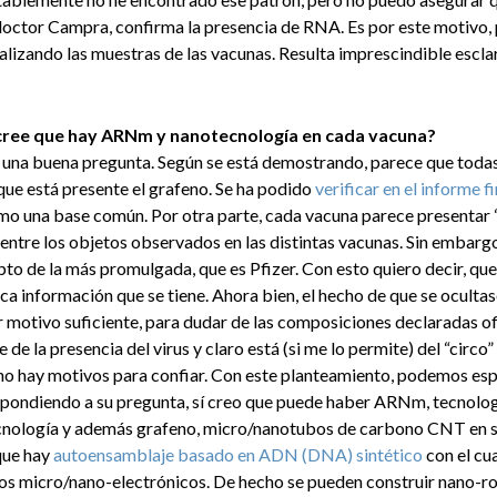
 doctor Campra, confirma la presencia de RNA. Es por este motivo, 
lizando las muestras de las vacunas. Resulta imprescindible esclar
¿O cree que hay ARNm y nanotecnología en cada vacuna?
 una buena pregunta. Según se está demostrando, parece que todas
que está presente el grafeno. Se ha podido
verificar en el informe 
 una base común. Por otra parte, cada vacuna parece presentar “
entre los objetos observados en las distintas vacunas. Sin embargo
to de la más promulgada, que es Pfizer. Con esto quiero decir, que e
ca información que se tiene. Ahora bien, el hecho de que se oculta
er motivo suficiente, para dudar de las composiciones declaradas of
de la presencia del virus y claro está (si me lo permite) del “circo”
no hay motivos para confiar. Con este planteamiento, podemos esp
espondiendo a su pregunta, sí creo que puede haber ARNm, tecnolo
ecnología y además grafeno, micro/nanotubos de carbono CNT en
ue hay
autoensamblaje basado en ADN (DNA) sintético
con el cua
os micro/nano-electrónicos. De hecho se pueden construir nano-r