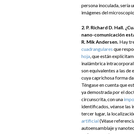
persona inoculada, sería 
imágenes del microscopio y
2. P. Richard D. Hall. ¿
nano-comunicación está
R. Mik Andersen.
Hay tre
cuadrangulares
que respo
hoja
, que están explícitam
inalámbrica intracorporal 
son equivalentes a las de
cuya caprichosa forma da 
Téngase en cuenta que est
ya demostrada por el doct
circunscrita, con una
impo
identificados, véanse las
tercer lugar, la localizac
artificial
(Véase referencia
autoensamblaje y nanotecn