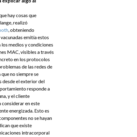
explicar algo al
 que hay cosas que
ange, realizó
ooth
, obteniendo
s vacunadas emitía estos
n los medios y condiciones
nes MAC, visibles a través
oncreto en los protocolos
 problemas de las redes de
a que no siempre se
 desde el exterior del
mportamiento responde a
a, y el cliente
 considerar en este
nte energizada. Esto es
s componentes no se hayan
ican que existe
nicaciones intracorporal