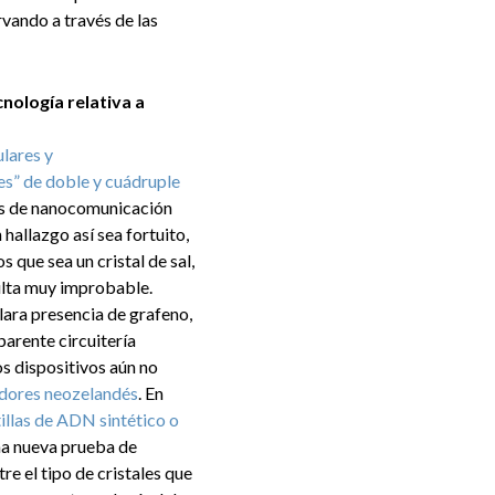
vando a través de las
cnología relativa a
lares y
es” de doble y cuádruple
edes de nanocomunicación
hallazgo así sea fortuito,
que sea un cristal de sal,
ulta muy improbable.
lara presencia de grafeno,
arente circuitería
os dispositivos aún no
adores neozelandés
. En
illas de ADN sintético o
una nueva prueba de
e el tipo de cristales que