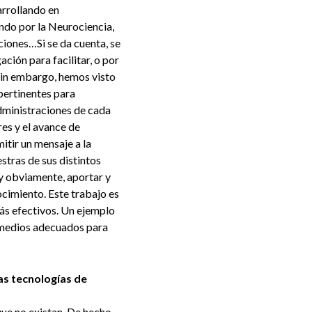
arrollando en
ndo por la Neurociencia,
ciones…Si se da cuenta, se
ción para facilitar, o por
 Sin embargo, hemos visto
pertinentes para
administraciones de cada
es y el avance de
itir un mensaje a la
stras de sus distintos
 y obviamente, aportar y
ocimiento. Este trabajo es
más efectivos. Un ejemplo
y medios adecuados para
as tecnologías de
e no existan. De hecho,