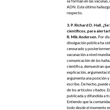
se forman en las vacunas, 
ADN. Este último hallazgo
respecto.
3. P. Richard D. Hall. ¿
científicos, para alerta
R. Mik Andersen.
Por dis
divulgación pública ha si
censurado y posteriorment
vacunación a nivel mundial
comunicación de los halla
científica, demuestran que
explicación, argumentación
argumenta una posición y 
escribe. De hecho, puede 
de los artículos citados. 
publicada y difundida a tr
Entiendo que la comunidad 
todo desde el momento en 