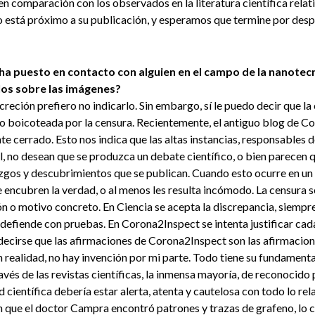
en comparación con los observados en la literatura científica relat
 está próximo a su publicación, y esperamos que termine por desp
Se ha puesto en contacto con alguien en el campo de la nanote
rlos sobre las imágenes?
creción prefiero no indicarlo. Sin embargo, sí le puedo decir que l
do boicoteada por la censura. Recientemente, el antiguo blog de C
e cerrado. Esto nos indica que las altas instancias, responsables 
, no desean que se produzca un debate científico, o bien parecen qu
zgos y descubrimientos que se publican. Cuando esto ocurre en un
 encubren la verdad, o al menos les resulta incómodo. La censura s
 o motivo concreto. En Ciencia se acepta la discrepancia, siempre 
defiende con pruebas. En Corona2Inspect se intenta justificar cad
decirse que las afirmaciones de Corona2Inspect son las afirmacion
En realidad, no hay invención por mi parte. Todo tiene su fundamenta
avés de las revistas científicas, la inmensa mayoría, de reconocido 
científica debería estar alerta, atenta y cautelosa con todo lo rela
que el doctor Campra encontró patrones y trazas de grafeno, lo cua