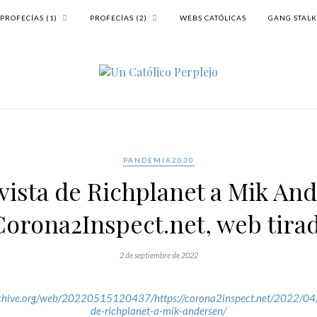
PROFECÍAS (1)
PROFECÍAS (2)
WEBS CATÓLICAS
GANG STAL
PANDEMIA2030
vista de Richplanet a Mik An
(Corona2Inspect.net, web tirad
2 de septiembre de 2022
rchive.org/web/20220515120437/https://corona2inspect.net/2022/04/
de-richplanet-a-mik-andersen/