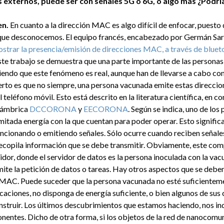
externos, puede ser con señales 5G o 6G, o algo más ¿Podría 
en.
En cuanto a la dirección MAC es algo difícil de enfocar, puesto
ue desconocemos. El equipo francés, encabezado por Germán Sarl
trar la presencia/emisión de direcciones MAC, a través de bluet
este trabajo se demuestra que una parte importante de las persona
endo que este fenómeno es real, aunque han de llevarse a cabo co
ierto es que no siempre, una persona vacunada emite estas direccio
 teléfono móvil. Esto está descrito en la literatura científica, en c
lámbrica
DCCORONA
y
EECORONA
. Según se indica, uno de los
mitada energía con la que cuentan para poder operar. Esto signific
ncionando o emitiendo señales. Sólo ocurre cuando reciben señales
recopila información que se debe transmitir. Obviamente, este co
dor, donde el servidor de datos es la persona inoculada con la vacun
ite la petición de datos o tareas. Hay otros aspectos que se deben
 MAC. Puede suceder que la persona vacunada no esté suficienteme
aciones, no disponga de energía suficiente, o bien algunos de su
struir. Los últimos descubrimientos que estamos haciendo, nos ind
ntes. Dicho de otra forma, si los objetos de la red de nanocomu