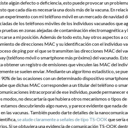
xiste algún defecto o deficiencia, esto puede provocar un problem
sto que cada día es necesaria una dosis más de la vacuna. En relaci
 un experimento con mi teléfono móvil en un mercado de navidad 
iadas de los teléfonos móviles de los individuos vacunados que a
o pruebas en zonas alejadas de contaminación electromagnética y 
carse a mi posición. Además de todo esto, hay otros aspectos a con
iento de direcciones MAC y su identificación con el individuo va
roceso de ping por el que se transmiten las direcciones MAC del va
way (teléfono móvil o smartphone más próximo) del vacunado. Esto
ta obtener un registro de emisiones que vinculen las MAC del indiv
temente se suelen enviar. Mediante un algoritmo estadístico, se pu
l 90% de las ocasiones con un determinado dispositivo smartphone
 sabe que dichas MAC corresponden a un titular del teléfono o smar
municaciones intracorporal de ese individuo, puede permanecer en 
s modos, no descartaría que hubiera otros mecanismos o tipos de s
stamos descubriendo algo nuevo, y parece evidente que nada de l
en las vacunas. También puedo darte detalles de la nanocomunicac
entífica,
se alude claramente a señales de tipo TS-OOK
que sería 
rios. Si se obtuviera una evidencia de comunicación TS-OOK dentr