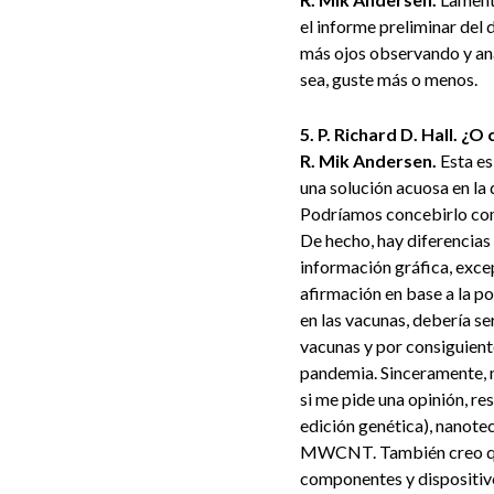
el informe preliminar del
más ojos observando y ana
sea, guste más o menos.
5. P. Richard D. Hall. 
R. Mik Andersen.
Esta es
una solución acuosa en la 
Podríamos concebirlo como
De hecho, hay diferencias 
información gráfica, excep
afirmación en base a la po
en las vacunas, debería s
vacunas y por consiguiente 
pandemia. Sinceramente, 
si me pide una opinión, r
edición genética), nanot
MWCNT. También creo q
componentes y dispositiv