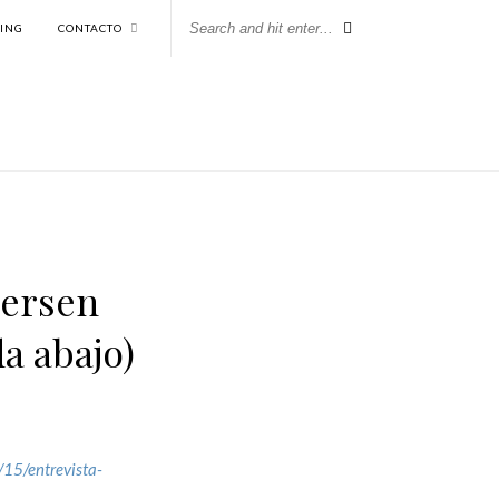
KING
CONTACTO
dersen
a abajo)
15/entrevista-