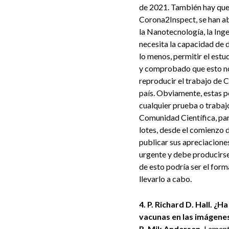
de 2021. También hay que t
Corona2Inspect, se han ab
la Nanotecnología, la Inge
necesita la capacidad de d
lo menos, permitir el estu
y comprobado que esto no 
reproducir el trabajo de 
país. Obviamente, estas p
cualquier prueba o trabaj
Comunidad Científica, para
lotes, desde el comienzo 
publicar sus apreciacione
urgente y debe producirse
de esto podría ser el for
llevarlo a cabo.
4. P. Richard D. Hall. 
vacunas en las imágene
R. Mik Andersen.
Lamenta