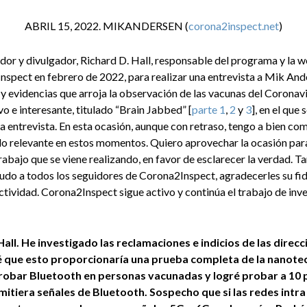
ABRIL 15, 2022. MIKANDERSEN (
corona2inspect.net
)
r y divulgador, Richard D. Hall, responsable del programa y la 
spect en febrero de 2022, para realizar una entrevista a Mik Ander
 y evidencias que arroja la observación de las vacunas del Coronav
 e interesante, titulado “Brain Jabbed” [
parte 1
,
2
y
3
], en el que
 entrevista. En esta ocasión, aunque con retraso, tengo a bien comp
ndo relevante en estos momentos. Quiero aprovechar la ocasión par
trabajo que se viene realizando, en favor de esclarecer la verdad.
ludo a todos los seguidores de Corona2Inspect, agradecerles su fid
ividad. Corona2Inspect sigue activo y continúa el trabajo de inves
Hall. He investigado las reclamaciones e indicios de las dire
que esto proporcionaría una prueba completa de la nanotecn
robar Bluetooth en personas vacunadas y logré probar a 10
itiera señales de Bluetooth. Sospecho que si las redes intra 