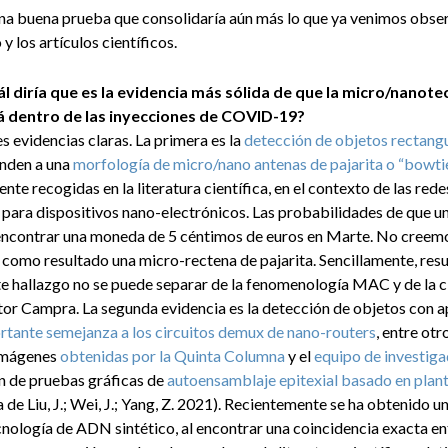
una buena prueba que consolidaría aún más lo que ya venimos obser
 los artículos científicos.
Cuál diría que es la evidencia más sólida de que la micro/nanote
 dentro de las inyecciones de COVID-19?
s evidencias claras. La primera es la
detección de objetos rectangu
nden a una
morfología de micro/nano antenas de pajarita o “bowti
ente recogidas en la literatura científica, en el contexto de las r
para dispositivos nano-electrónicos. Las probabilidades de que un 
 encontrar una moneda de 5 céntimos de euros en Marte. No creemos 
como resultado una micro-rectena de pajarita. Sencillamente, res
e hallazgo no se puede separar de la fenomenología MAC y de la c
or Campra. La segunda evidencia es la detección de objetos con ap
rtante semejanza a los circuitos demux de nano-routers
, entre otr
 imágenes
obtenidas por la Quinta Columna
y el
equipo de investig
ión de pruebas gráficas de
autoensamblaje epitexial basado en plant
 de Liu, J.; Wei, J.; Yang, Z. 2021). Recientemente se ha obtenido 
ología de ADN sintético, al encontrar una coincidencia exacta entr