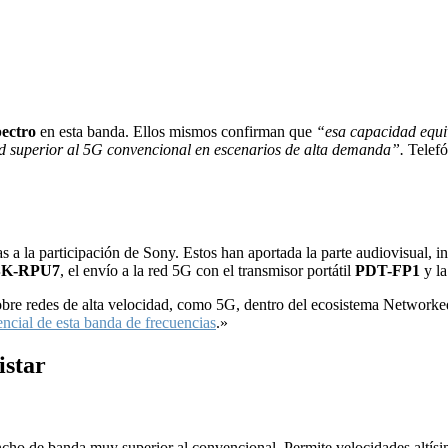
ectro
en esta banda. Ellos mismos confirman que
“esa capacidad equi
dad superior al 5G convencional en escenarios de alta demanda”.
Telefó
 a la participación de Sony. Estos han aportada la parte audiovisual,
K-RPU7
, el envío a la red 5G con el transmisor portátil
PDT-FP1
y la
obre redes de alta velocidad, como 5G, dentro del ecosistema Network
encial de esta banda de frecuencias
.»
istar
cho de banda muy superior al convencional. Permite velocidades altís