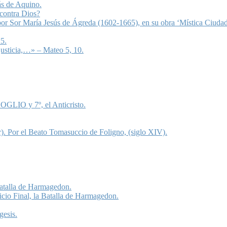
ás de Aquino.
 contra Dios?
 por Sor María Jesús de Ágreda (1602-1665), en su obra ‘Mística Ciudad
5.
justicia,…» – Mateo 5, 10.
OGLIO y 7º, el Anticristo.
). Por el Beato Tomasuccio de Foligno, (siglo XIV).
 Batalla de Harmagedon.
icio Final, la Batalla de Harmagedon.
gesis.