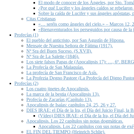
El modo de conocer de los Ángeles, por Sto. Tom
¿Por qué Lucifer y los ángeles caídos se rebelaron
Sobre la caída de Lucifer y sus ángeles apóstatas,
Citas Cristianas
«… seréis como ángeles del cielo.» – Marcos 12, 2
«Bienaventurados los perseguidos por causa de la 
Profecías (1)
El pueblo del anticristo, por San Agustín de Hipona.
Mensaje de Nuestra Señora de Fátima (1917).
Nª Sra del Buen Suceso. (S.XVII).
Nª Sra de La Salette (1846).
Los siete falsos Papas de (Apocalipsis 17): …, 6º. BERG
La Profecía de San Malaquías.
La profecía de San Francisco de Asís.
La Profezia Degno Pastore (La Profecía del Digno Pastor
Profecías (2)
Los cuatro jinetes de Apocalipsis.
La marca de la bestia (Apocalipsis 13).
Profecía de Zacarías (Capítulo 13).
Apocalipsis de Isaías: capítulos 24, 25, 26 y 27.
DIES IRAE: el Día de la Ira, el Día del Juicio Final, la
(Vídeo) DIES IRAE: el Día de la Ira, el Día del Ju
Apocalipsis. Los 22 capítulos sin notas dogmáticas.
Apocalipsis. Los 22 capítulos con sus notas de exé
EL FIN DEL TIEMPO (Heinrich Schlie).