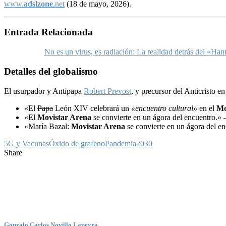
www.
adslzone
.net
(18 de mayo, 2026).
Entrada Relacionada
No es un virus, es radiación: La realidad detrás del «H
Detalles del globalismo
El usurpador y Antipapa
Robert Prevost
, y precursor del Anticristo e
«El
Papa
León XIV celebrará un
«encuentro cultural»
en el
Mo
«El
Movistar Arena
se convierte en un ágora del encuentro.»
«María Bazal:
Movistar Arena
se convierte en un ágora del e
5G y Vacunas
Óxido de grafeno
Pandemia2030
Share
Gonzalo Carlos Novillo Lapeyra