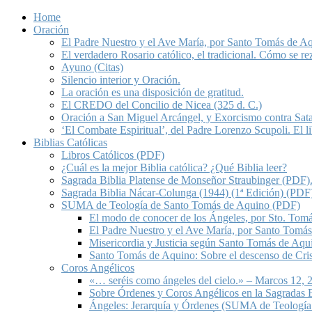
Home
Oración
El Padre Nuestro y el Ave María, por Santo Tomás de A
El verdadero Rosario católico, el tradicional. Cómo se re
Ayuno (Citas)
Silencio interior y Oración.
La oración es una disposición de gratitud.
El CREDO del Concilio de Nicea (325 d. C.)
Oración a San Miguel Arcángel, y Exorcismo contra Sat
‘El Combate Espiritual’, del Padre Lorenzo Scupoli. El 
Biblias Católicas
Libros Católicos (PDF)
¿Cuál es la mejor Biblia católica? ¿Qué Biblia leer?
Sagrada Biblia Platense de Monseñor Straubinger (PDF)
Sagrada Biblia Nácar-Colunga (1944) (1ª Edición) (PDF
SUMA de Teología de Santo Tomás de Aquino (PDF)
El modo de conocer de los Ángeles, por Sto. Tom
El Padre Nuestro y el Ave María, por Santo Tomá
Misericordia y Justicia según Santo Tomás de Aqu
Santo Tomás de Aquino: Sobre el descenso de Crist
Coros Angélicos
«… seréis como ángeles del cielo.» – Marcos 12, 2
Sobre Órdenes y Coros Angélicos en la Sagradas E
Ángeles: Jerarquía y Órdenes (SUMA de Teología