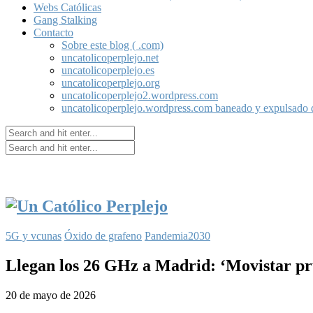
Webs Católicas
Gang Stalking
Contacto
Sobre este blog ( .com)
uncatolicoperplejo.net
uncatolicoperplejo.es
uncatolicoperplejo.org
uncatolicoperplejo2.wordpress.com
uncatolicoperplejo.wordpress.com baneado y expulsado
5G y vcunas
Óxido de grafeno
Pandemia2030
Llegan los 26 GHz a Madrid: ‘Movistar pr
20 de mayo de 2026