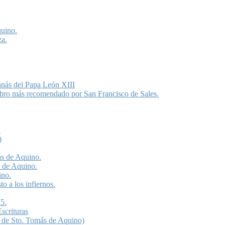
quino.
za.
anás del Papa León XIII
libro más recomendado por San Francisco de Sales.
.
)
ás de Aquino.
s de Aquino.
ino.
o a los infiernos.
5.
scrituras
 de Sto. Tomás de Aquino)