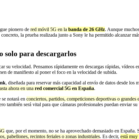
egue pionero de
red móvil 5G en la
banda de 26 GHz
. Aunque muchos
n concreto, la prueba realizada junto a Sony le ha permitido alcanzar m
 solo para descargarlos
r su velocidad. Pensamos rápidamente en descargas rápidas, vídeos en 
onen de manifiesto al poner el foco en la velocidad de subida.
ink
, diseñada para reservar más capacidad al envío de datos desde los m
asta ahora en una
red comercial 5G en España
.
e se notará en
conciertos, partidos, competiciones deportivas o grandes 
pero también será vital para que cámaras profesionales puedan enviar su
 5G
que, por el momento, no se ha aprovechado demasiado en España. S
os, pabellones, recintos feriales o zonas industriales
. Es decir,
está muy 