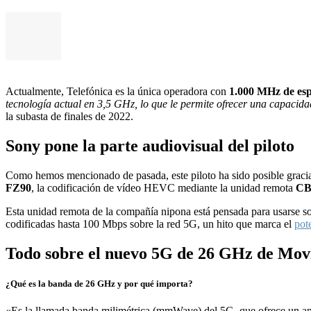
Actualmente, Telefónica es la única operadora con
1.000 MHz de esp
tecnología actual en 3,5 GHz, lo que le permite ofrecer una capaci
la subasta de finales de 2022.
Sony pone la parte audiovisual del piloto
Como hemos mencionado de pasada, este piloto ha sido posible gracias
FZ90
, la codificación de vídeo HEVC mediante la unidad remota
CB
Esta unidad remota de la compañía nipona está pensada para usarse s
codificadas hasta 100 Mbps sobre la red 5G, un hito que marca el
pot
Todo sobre el nuevo 5G de 26 GHz de Mov
¿Qué es la banda de 26 GHz y por qué importa?
«Es la llamada banda milimétrica (mmWave) del 5G, que ofrece un an