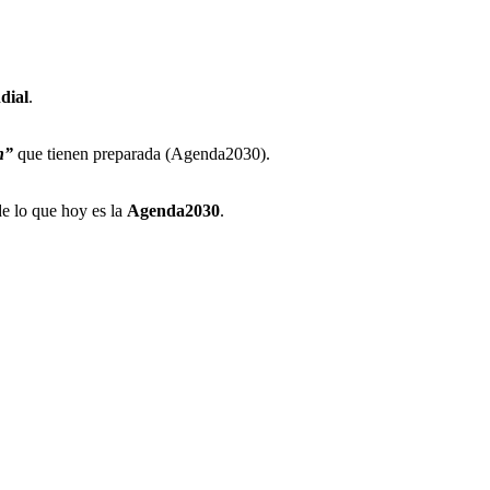
dial
.
n”
que tienen preparada (Agenda2030).
de lo que hoy es la
Agenda2030
.