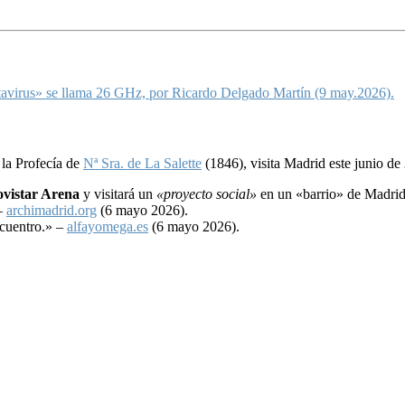
antavirus» se llama 26 GHz, por Ricardo Delgado Martín (9 may.2026).
n la Profecía de
Nª Sra. de La Salette
(1846), visita Madrid este junio de
vistar Arena
y visitará un
«proyecto social»
en un «barrio» de Madri
 –
archimadrid.org
(6 mayo 2026).
ncuentro.» –
alfayomega.es
(6 mayo 2026).