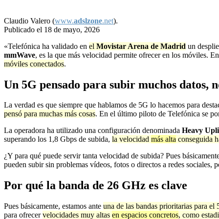
Claudio Valero (
www.
adslzone
.net
).
Publicado el 18 de mayo, 2026
«Telefónica ha validado en
el
Movistar Arena de Madrid
un despli
mmWave
, es la que más velocidad permite ofrecer en los móviles. E
móviles conectados
.
Un 5G pensado para subir muchos datos, no
La verdad es que siempre que hablamos de 5G lo hacemos para destaca
pensó para muchas más cosas
. En el último piloto de Telefónica se p
La operadora ha utilizado una configuración denominada
Heavy Upl
superando los 1,8 Gbps de subida,
la velocidad
más alta
conseguida h
¿Y para qué puede servir tanta velocidad de subida? Pues básicament
pueden subir sin problemas vídeos, fotos o directos a redes sociales, 
Por qué la banda de 26 GHz es clave
Pues básicamente, estamos ante
una de las bandas prioritarias para el
para ofrecer
velocidades muy altas
en espacios concretos
, como estadi