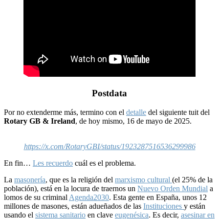
Postdata
Por no extenderme más, termino con el
detalle
del siguiente tuit del
Rotary GB & Ireland
, de hoy mismo, 16 de mayo de 2025.
https://x.com/RotaryGBI/status/1923287516536299986
En fin…
Les recuerdo
cuál es el problema.
La
masonería
, que es la religión del
marxismo cultural
(el 25% de la
población), está en la locura de traernos un
Nuevo Orden Mundial
a
lomos de su criminal
Agenda2030
. Esta gente en España, unos 12
millones de masones, están adueñados de las
Instituciones
y están
usando el
sistema sanitario
en clave
eugenésica
. Es decir,
asesinar en