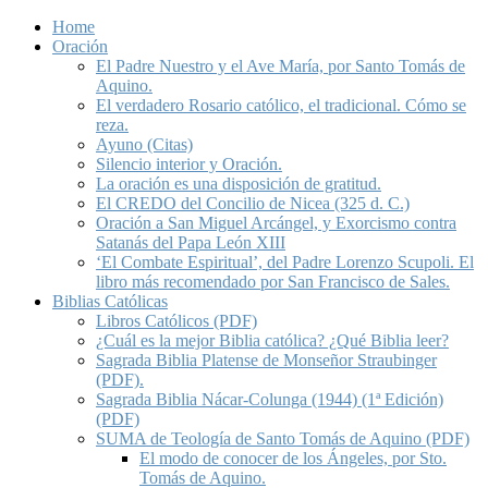
Home
Oración
El Padre Nuestro y el Ave María, por Santo Tomás de
Aquino.
El verdadero Rosario católico, el tradicional. Cómo se
reza.
Ayuno (Citas)
Silencio interior y Oración.
La oración es una disposición de gratitud.
El CREDO del Concilio de Nicea (325 d. C.)
Oración a San Miguel Arcángel, y Exorcismo contra
Satanás del Papa León XIII
‘El Combate Espiritual’, del Padre Lorenzo Scupoli. El
libro más recomendado por San Francisco de Sales.
Biblias Católicas
Libros Católicos (PDF)
¿Cuál es la mejor Biblia católica? ¿Qué Biblia leer?
Sagrada Biblia Platense de Monseñor Straubinger
(PDF).
Sagrada Biblia Nácar-Colunga (1944) (1ª Edición)
(PDF)
SUMA de Teología de Santo Tomás de Aquino (PDF)
El modo de conocer de los Ángeles, por Sto.
Tomás de Aquino.