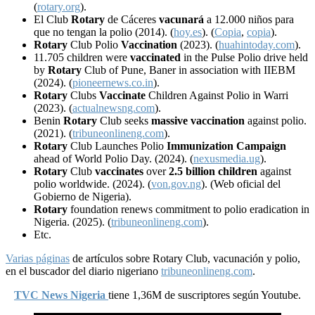
(
rotary.org
).
El Club
Rotary
de Cáceres
vacunará
a 12.000 niños para
que no tengan la polio (2014). (
hoy.es
). (
Copia
,
copia
).
Rotary
Club Polio
Vaccination
(2023). (
huahintoday.com
).
11.705 children were
vaccinated
in the Pulse Polio drive held
by
Rotary
Club of Pune, Baner in association with IIEBM
(2024). (
pioneernews.co.in
).
Rotary
Clubs
Vaccinate
Children Against Polio in Warri
(2023). (
actualnewsng.com
).
Benin
Rotary
Club seeks
massive vaccination
against polio.
(2021). (
tribuneonlineng.com
).
Rotary
Club Launches Polio
Immunization Campaign
ahead of World Polio Day. (2024). (
nexusmedia.ug
).
Rotary
Club
vaccinates
over
2.5 billion children
against
polio worldwide. (2024). (
von.gov.ng
). (Web oficial del
Gobierno de Nigeria).
Rotary
foundation renews commitment to polio eradication in
Nigeria. (2025). (
tribuneonlineng.com
).
Etc.
Varias páginas
de artículos sobre Rotary Club, vacunación y polio,
en el buscador del diario nigeriano
tribuneonlineng.com
.
TVC News Nigeria
tiene 1,36M de suscriptores según Youtube.