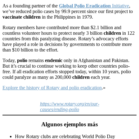
As a founding partner of the
Global Polio Eradication
Initiative
,
we’ve reduced polio cases by 99.9 percent since our first project to
vaccinate children
in the Philippines in 1979.
Rotary members have contributed more than $2.1 billion and
countless volunteer hours to protect nearly 3 billion
children
in 122
countries from this paralyzing disease. Rotary’s advocacy efforts
have played a role in decisions by governments to contribute more
than $10 billion to the effort.
Today,
polio
remains
endemic
only in Afghanistan and Pakistan.
But it’s crucial to continue working to keep other countries polio-
free. If all eradication efforts stopped today, within 10 years, polio
could paralyze as many as 200,000
children
each year.
Explore the history of Rotary and polio eradication
.»
https://www.rotary.org/en/our-
causes/ending-polio
Algunos ejemplos más
How Rotary clubs are celebrating World Polio Day