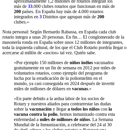
aproximadamente 1,2 millones de rotarios integran los
más de
33
.000 clubes rotarios que funcionan en más de
200
países. En España hay más de 4.000 rotarios
integrados en
3
Distritos que agrupan más de
200
clubes.»
Nota personal: Según Bernardo Rabassa, en España cada club
rotario integra a unas 20 personas. En fin… El conglomerado de la
masonería ronda en España sobre unos 12 millones de integrantes,
toda la izquierda cultural, de los que el Club Rotario pordría llegar o
acercarse al millón de
«socios»
tal vez. Quién sabe.
«Por ejemplo 150 millones de
niños indios
vacunados
gratuitamente en un fin de semana en 2012 por miles de
voluntarios rotarios, como ejemplo del programa de
lucha por la erradicación de la poliomielitis en el
mundo, ya casi conseguida en 2024 después de invertir
miles de millones de dólares en
vacunas
.»
«En parte debido a la ardua labor de los socios de
Rotary y nuestros aliados para contrarrestar las dudas
sobre la
vacunación
y llegar
a todos los niños
con
la
vacuna contra la polio
, hemos inmunizado contra esta
enfermedad a
miles de millones de niños
. La Semana
Mundial de la Inmunización, a celebrarse del 24 al 30
de abril, ofrece a los clubes rotarios y Rotaract una