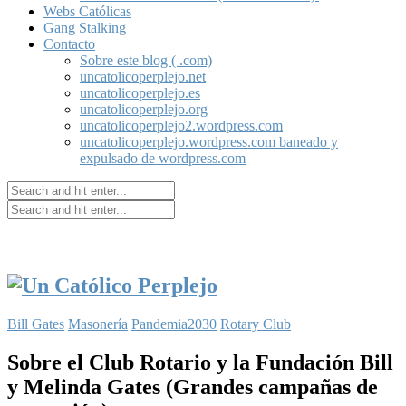
Webs Católicas
Gang Stalking
Contacto
Sobre este blog ( .com)
uncatolicoperplejo.net
uncatolicoperplejo.es
uncatolicoperplejo.org
uncatolicoperplejo2.wordpress.com
uncatolicoperplejo.wordpress.com baneado y
expulsado de wordpress.com
Bill Gates
Masonería
Pandemia2030
Rotary Club
Sobre el Club Rotario y la Fundación Bill
y Melinda Gates (Grandes campañas de