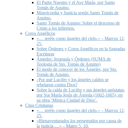
El Padre Nuestro y el Ave María, por Santo
Tomás de Aquino.
Misericordia y Justicia según Santo Tomás de
Aquino.
Santo Tomás de Aquino: Sobre el descenso de
Cristo a los infiernos.
Coros Angélicos
«… seréis como ángeles del cielo.» – Marcos 12,
25.
Sobre Órdenes y Coros Angélicos en la Sagradas
Escrituras
Ángeles: Jerarquía y Órdenes (SUMA de
Teología de Sto. Tomás de Aquino)
El modo de conocer de los Ángeles, por Sto.
Tomás de Aquino.
¿Por qué Lucifer y los ángeles caídos se
rebelaron contra Dios?
Sobre la caída de Lucifer y sus ángeles apóstatas,
por Sor María Jesús de Ágreda (1602-1665), en
su obra ‘Mística Ciudad de Dios’.
Citas Cristianas
«… seréis como ángeles del cielo.» – Marcos 12,
25.
«Bienaventurados los perseguidos por causa de
la justicia,…» – Mateo 5, 10.