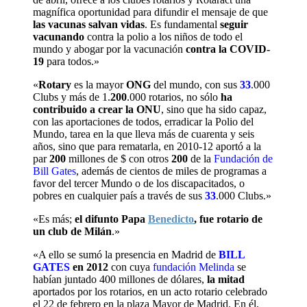
magnífica oportunidad para difundir el mensaje de que
las vacunas salvan vidas
. Es fundamental
seguir
vacunando
contra la polio a los niños de todo el
mundo y abogar por la vacunación
contra la COVID-
19
para todos.»
«
Rotary
es la mayor
ONG
del mundo, con sus
33
.000
Clubs y más de 1.
200
.000 rotarios, no sólo
ha
contribuido a crear la ONU
, sino que ha sido capaz,
con las aportaciones de todos, erradicar la Polio del
Mundo, tarea en la que lleva más de cuarenta y seis
años, sino que para rematarla, en 2010-12 aportó a la
par
200
millones de $ con otros
200
de la
Fundación de
Bill Gates
, además de cientos de miles de programas a
favor del tercer Mundo o de los discapacitados, o
pobres en cualquier país a través de sus
33
.000 Clubs.»
«Es más;
el difunto Papa
Benedicto
, fue rotario de
un club de Milán
.»
«A ello se sumó la presencia en Madrid de
BILL
GATES
en 2012
con cuya
fundación Melinda
se
habían juntado 400 millones de dólares,
la mitad
aportados por los rotarios, en un acto rotario celebrado
el 22 de febrero en la plaza Mayor de Madrid. En él,