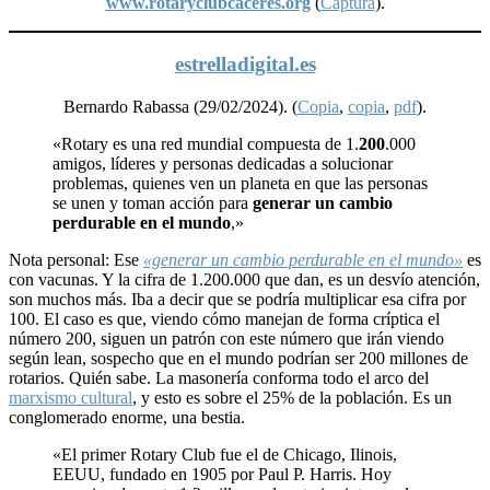
www.rotaryclubcaceres.org
(
Captura
).
estrelladigital.es
Bernardo Rabassa (29/02/2024). (
Copia
,
copia
,
pdf
).
«Rotary es una red mundial compuesta de 1.
200
.000
amigos, líderes y personas dedicadas a solucionar
problemas, quienes ven un planeta en que las personas
se unen y toman acción para
generar un cambio
perdurable en el mundo
,»
Nota personal: Ese
«generar un cambio perdurable en el mundo»
es
con vacunas. Y la cifra de 1.200.000 que dan, es un desvío atención,
son muchos más. Iba a decir que se podría multiplicar esa cifra por
100. El caso es que, viendo cómo manejan de forma críptica el
número 200, siguen un patrón con este número que irán viendo
según lean, sospecho que en el mundo podrían ser 200 millones de
rotarios. Quién sabe. La masonería conforma todo el arco del
marxismo cultural
, y esto es sobre el 25% de la población. Es un
conglomerado enorme, una bestia.
«El primer Rotary Club fue el de Chicago, Ilinois,
EEUU, fundado en 1905 por Paul P. Harris. Hoy