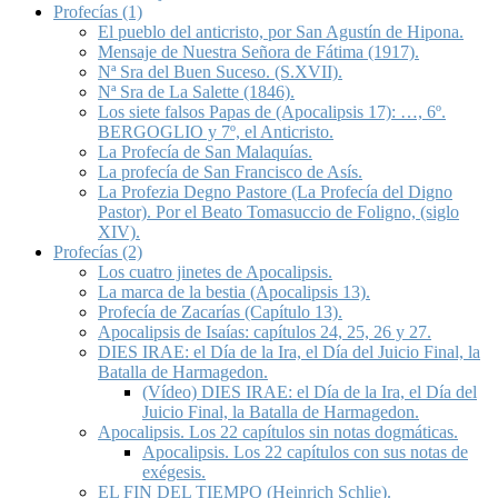
Profecías (1)
El pueblo del anticristo, por San Agustín de Hipona.
Mensaje de Nuestra Señora de Fátima (1917).
Nª Sra del Buen Suceso. (S.XVII).
Nª Sra de La Salette (1846).
Los siete falsos Papas de (Apocalipsis 17): …, 6º.
BERGOGLIO y 7º, el Anticristo.
La Profecía de San Malaquías.
La profecía de San Francisco de Asís.
La Profezia Degno Pastore (La Profecía del Digno
Pastor). Por el Beato Tomasuccio de Foligno, (siglo
XIV).
Profecías (2)
Los cuatro jinetes de Apocalipsis.
La marca de la bestia (Apocalipsis 13).
Profecía de Zacarías (Capítulo 13).
Apocalipsis de Isaías: capítulos 24, 25, 26 y 27.
DIES IRAE: el Día de la Ira, el Día del Juicio Final, la
Batalla de Harmagedon.
(Vídeo) DIES IRAE: el Día de la Ira, el Día del
Juicio Final, la Batalla de Harmagedon.
Apocalipsis. Los 22 capítulos sin notas dogmáticas.
Apocalipsis. Los 22 capítulos con sus notas de
exégesis.
EL FIN DEL TIEMPO (Heinrich Schlie).