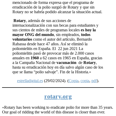
mencionado de forma expresa que el programa de
erradicación de la polio surgió de Rotary y que sin
Rotary no se habría podido alcanzar la situación actual.
Rotary
, además de sus acciones de
internacionalización con sus becas para estudiantes y
sus cientos de miles de programas locales
es hoy la
mayor ONG del mundo
, sin empleados,
todos
voluntarios
como el autor del artículo, Bernardo
Rabassa desde hace 47 años. Así se eliminó la
poliomielitis en España. El 22 jun 2021 La
poliomielitis pasó de provocar más de 2.000 casos
anuales en
1960
a 62 casos en 1965 en España, gracias
a la Campaña Nacional de
vacunación
de
Rotary
,
hasta su erradicación hoy en día salvo algún caso de los
que se llama “polio salvaje”. Fin de la Historia.»
estrelladigital.es
(29/02/2024). (
Copia
,
copia
,
pdf
).
rotary.org
«Rotary has been working to eradicate polio for more than 35 years.
Our goal of ridding the world of this disease is closer than ever.