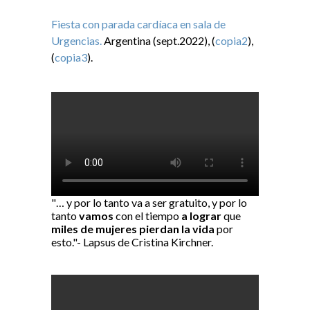
Fiesta con parada cardíaca en sala de
Urgencias.
Argentina (sept.2022), (
copia2
),
(
copia3
).
"… y por lo tanto va a ser gratuito, y por lo
tanto
vamos
con el tiempo
a lograr
que
miles de mujeres pierdan la vida
por
esto."- Lapsus de Cristina Kirchner.