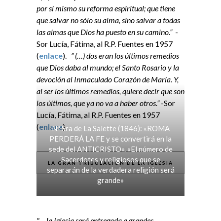
por sí mismo su reforma espiritual; que tiene
que salvar no sólo su alma, sino salvar a todas
las almas que Dios ha puesto en su camino.”
-
Sor Lucía, Fátima, al R.P. Fuentes en 1957
(
enlace
).
” (…) dos eran los últimos remedios
que Dios daba al mundo; el Santo Rosario y la
devoción al Inmaculado Corazón de María. Y,
al ser los últimos remedios, quiere decir que son
los últimos, que ya no va a haber otros.”
-Sor
Lucía, Fátima, al R.P. Fuentes en 1957
(
enlace
).
Nª Sra de La Salette (1846): «ROMA
PERDERÁ LA FE y se convertirá en la
sede del ANTICRISTO». «El número de
Sacerdotes y religiosos que se
LA GRAN TRIBULACIÓN DE LA IGLESIA
separarán de la verdadera religión será
grande»
"… la Iglesia será entregada a grandes