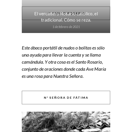
El verdadero Rosario católico, el
EL SANTO ROSARIO
tradicional. Cómo se reza.
1 de febrero de 2021
Este ábaco portátil de nudos o bolitas es sólo
una ayuda para llevar la cuenta y se llama
camándula. Y otra cosa es el Santo Rosario,
conjunto de oraciones donde cada Ave María
es una rosa para Nuestra Señora
.
Nª SEÑORA DE FÁTIMA