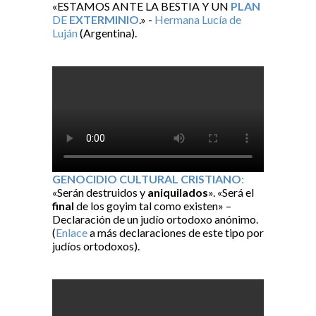
«ESTAMOS ANTE LA BESTIA Y UN
PLAN
DE
EXTERMINIO
.» -
Hermana Lucía de
Luján
(Argentina).
GENOCIDIO CULTURAL CRISTIANO
:
«Serán destruidos y
aniquilados
». «Será el
final
de los goyim tal como existen» –
Declaración de un judío ortodoxo anónimo.
(
Enlace
a más declaraciones de este tipo por
judíos ortodoxos).