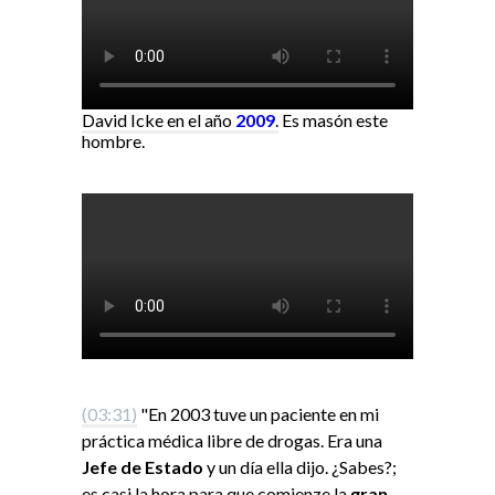
David Icke en el año
2009
.
Es masón este
hombre.
(03:31)
"En 2003 tuve un paciente en mi
práctica médica libre de drogas. Era una
Jefe de Estado
y un día ella dijo. ¿Sabes?;
es casi la hora para que comienze la
gran