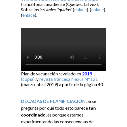
francófona canadiense (Quebec tal vez).
Sobre los
'cristales líquidos'.
(
enlace
), (
enlace
),
(
enlace
).
Plan de vacunación revelado en
2019
(copia)
, y
revista francesa Nexus N°121
(marzo-abril 2019) a partir de la página 40.
DÉCADAS DE PLANIFICIACIÓN
: Si se
pregunta por qué todo esto parece
tan
coordinado
, es porque estamos
experimentando las consecuencias de