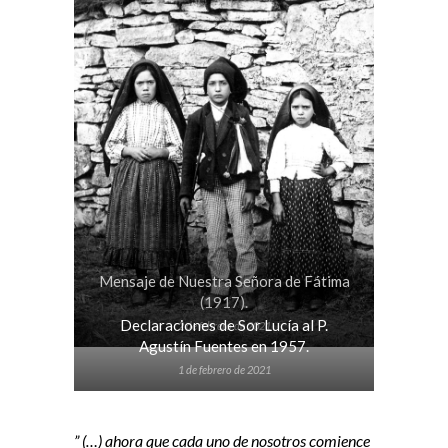
Mensaje de Nuestra Señora de Fátima
(1917).
Declaraciones de Sor Lucía al P.
2 de febrero de 2021
Agustín Fuentes en 1957.
1 de febrero de 2021
” (…) ahora que cada uno de nosotros comience