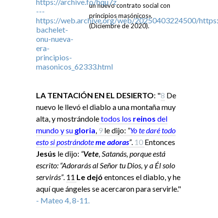
un nuevo contrato social con
principios masónicos».
(Diciembre de 2020).
LA TENTACIÓN EN EL DESIERTO
: "
8
De
nuevo le llevó el diablo a una montaña muy
alta, y mostrándole
todos los
reinos
del
mundo y su
gloria
,
9
le dijo:
“
Yo
te daré todo
esto si
postrándote
me adoras
”
.
10
Entonces
Jesús
le dijo:
“
Vete
, Satanás, porque está
escrito: “Adorarás al Señor tu Dios, y a Él solo
servirás”
.
11
Le dejó
entonces el diablo, y he
aquí que ángeles se acercaron para servirle."
- Mateo 4, 8-11.