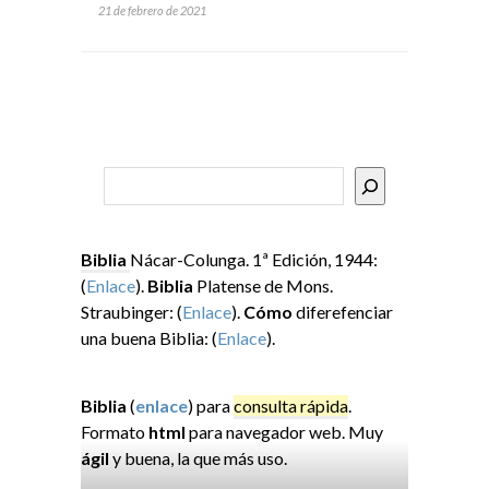
21 de febrero de 2021
Buscar
Biblia
Nácar-Colunga. 1ª Edición, 1944:
(
Enlace
).
Biblia
Platense de Mons.
Straubinger: (
Enlace
).
Cómo
diferefenciar
una buena Biblia: (
Enlace
).
Biblia
(
enlace
) para
consulta rápida
.
Formato
html
para navegador web. Muy
ágil
y buena, la que más uso.