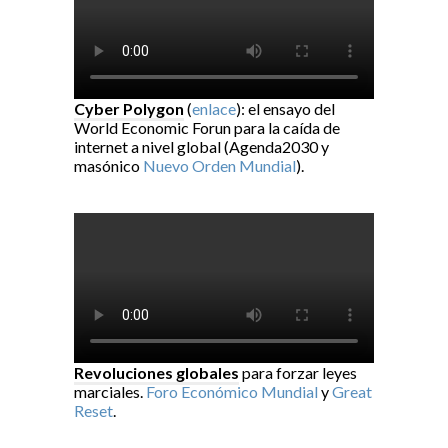
Cyber Polygon
(
enlace
): el ensayo del
World Economic Forun para la caída de
internet a nivel global (Agenda2030 y
masónico
Nuevo Orden Mundial
).
Revoluciones globales
para forzar leyes
marciales.
Foro Económico Mundial
y
Great
Reset
.