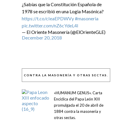
¿Sabías que la Constitución Española de
1978 se escribió en una Logia Masónica?
https://t.co/cIeaEPDWVy
#masoneria
pic.twitter.com/nZ6cYdeL4I
— El Oriente Masonería (@ElOrienteGLE)
December 20, 2018
CONTRA LA MASONERÍA Y OTRAS SECTAS.
«HUMANUM GENUS». Carta
Encíclica del Papa León XIII
promulgada el 20 de abril de
1884 contra la masonería y
otras sectas.