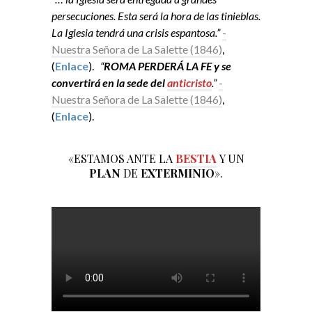
persecuciones. Esta será la hora de las tinieblas.
La Iglesia tendrá una crisis espantosa.”
-
Nuestra Señora de La Salette (1846)
,
(
Enlace
).
“
ROMA PERDERÁ LA FE y se
convertirá en la sede del
anticristo
.”
-
Nuestra Señora de La Salette (1846)
,
(
Enlace
).
«ESTAMOS ANTE LA
BESTIA
Y UN
PLAN
DE
EXTERMINIO
».