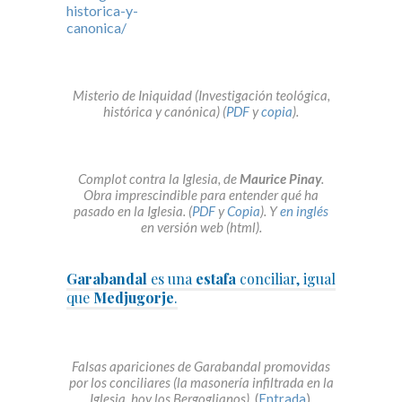
Misterio de Iniquidad (Investigación teológica,
histórica y canónica) (
PDF
y
copia
).
Complot contra la Iglesia, de
Maurice Pinay
.
Obra imprescindible para entender qué ha
pasado en la Iglesia. (
PDF
y
Copia
). Y
en inglés
en versión web (html).
Garabandal
es una
estafa
conciliar, igual
que
Medjugorje
.
Falsas apariciones de Garabandal promovidas
por los conciliares (la masonería infiltrada en la
Iglesia, hoy los Bergoglianos).
(
Entrada
).