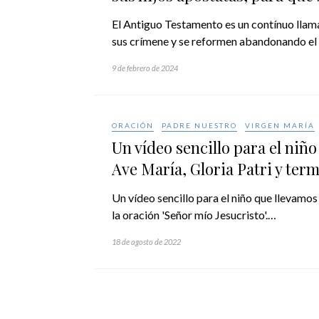
El Antiguo Testamento es un contínuo llamar
sus crímene y se reformen abandonando el 
9 de febrero de 2024
ORACIÓN
PADRE NUESTRO
VIRGEN MARÍA
Un vídeo sencillo para el niñ
Ave María, Gloria Patri y term
Un vídeo sencillo para el niño que llevamos
la oración 'Señor mío Jesucristo'.…
18 de agosto de 2022