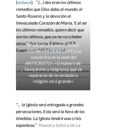
(
enlace
).
” (…) dos eran los últimos
remedios que Dios daba al mundo; el
Santo Rosario y la devoción al
Inmaculado Corazón de María. Y, al ser
los últimos remedios, quiere decir que
son los últimos, que ya no va a haber
otros.”
-Sor Lucía, Fátima, al R.P.
Nª Sra de La Salette (1846):
Fuentes en 1957 (
enlace
).
«ROMA PERDERÁ LA FE y se
convertirá en la sede del
ANTICRISTO». «El número de
Sacerdotes y religiosos que se
LA GRAN TRIBULACIÓN DE LA IGLESIA
separarán de la verdadera
religión será grande»
"… la Iglesia será entregada a grandes
persecuciones. Esta será la hora de las
tinieblas. La Iglesia tendrá una crisis
espantosa.”
-Nuestra Señora de La