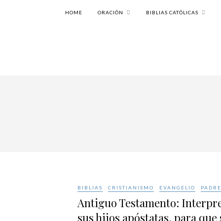
HOME
ORACIÓN
BIBLIAS CATÓLICAS
BIBLIAS
CRISTIANISMO
EVANGELIO
PADRE
Antiguo Testamento: Interpre
sus hijos apóstatas, para que