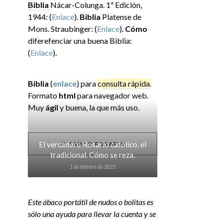
Biblia
Nácar-Colunga. 1ª Edición,
1944: (
Enlace
).
Biblia
Platense de
Mons. Straubinger: (
Enlace
).
Cómo
diferefenciar una buena Biblia:
(
Enlace
).
Biblia
(
enlace
) para
consulta rápida
.
Formato
html
para navegador web.
Muy
ágil
y buena, la que más uso.
El verdadero Rosario católico, el
EL SANTO ROSARIO
tradicional. Cómo se reza.
1 de febrero de 2021
Este ábaco portátil de nudos o bolitas es
sólo una ayuda para llevar la cuenta y se