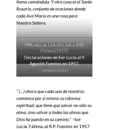
llama camándula. Y otra cosa es el Santo
Rosario, conjunto de oraciones donde
cada Ave María es una rosa para
Nuestra Señora
.
Mensaje de Nuestra Señora de
Nª SEÑORA DE FÁTIMA
Fátima (1917).
Declaraciones de Sor Lucía al P.
2 de febrero de 2021
Agustín Fuentes en 1957.
1 de febrero de 2021
” (…) ahora que cada uno de nosotros
comience por sí mismo su reforma
espiritual; que tiene que salvar no sólo su
alma, sino salvar a todas las almas que
Dios ha puesto en su camino.”
-Sor
Lucía, Fátima, al R.P. Fuentes en 1957