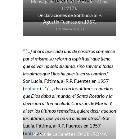
Mensaje de Nuestra Señora de Fátima
Nª SEÑORA DE FÁTIMA
(1917).
Declaraciones de Sor Lucía al P.
2 de febrero de 2021
Agustín Fuentes en 1957.
1 de febrero de 2021
” (…) ahora que cada uno de nosotros comience
por sí mismo su reforma espiritual; que tiene
que salvar no sólo su alma, sino salvar a todas
las almas que Dios ha puesto en su camino.”
-
Sor Lucía, Fátima, al R.P. Fuentes en 1957
(
enlace
).
” (…) dos eran los últimos remedios
que Dios daba al mundo; el Santo Rosario y la
devoción al Inmaculado Corazón de María. Y,
al ser los últimos remedios, quiere decir que son
los últimos, que ya no va a haber otros.”
-Sor
Lucía, Fátima, al R.P. Fuentes en 1957
(
enlace
).
Nª Sra de La Salette (1846): «ROMA