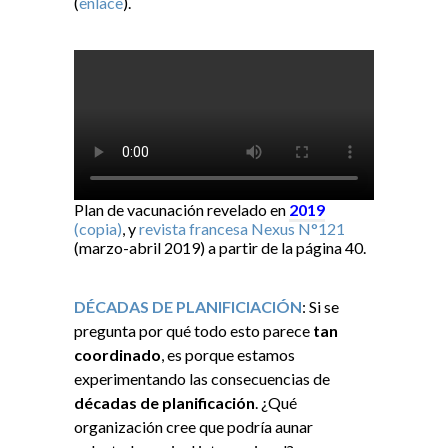
(
enlace
).
Plan de vacunación revelado en
2019
(copia)
, y
revista francesa Nexus N°121
(marzo-abril 2019) a partir de la página 40.
DÉCADAS DE PLANIFICIACIÓN
: Si se
pregunta por qué todo esto parece
tan
coordinado
, es porque estamos
experimentando las consecuencias de
décadas de planificación
. ¿Qué
organización cree que podría aunar