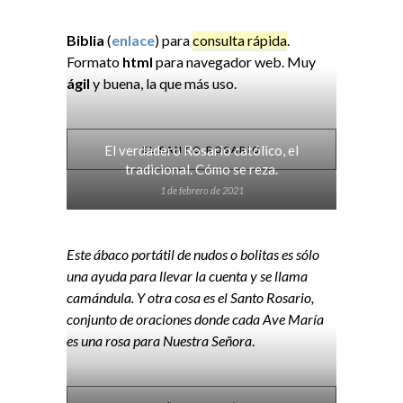
Biblia
(
enlace
) para
consulta rápida
.
Formato
html
para navegador web. Muy
ágil
y buena, la que más uso.
El verdadero Rosario católico, el
EL SANTO ROSARIO
tradicional. Cómo se reza.
1 de febrero de 2021
Este ábaco portátil de nudos o bolitas es sólo
una ayuda para llevar la cuenta y se llama
camándula. Y otra cosa es el Santo Rosario,
conjunto de oraciones donde cada Ave María
es una rosa para Nuestra Señora
.