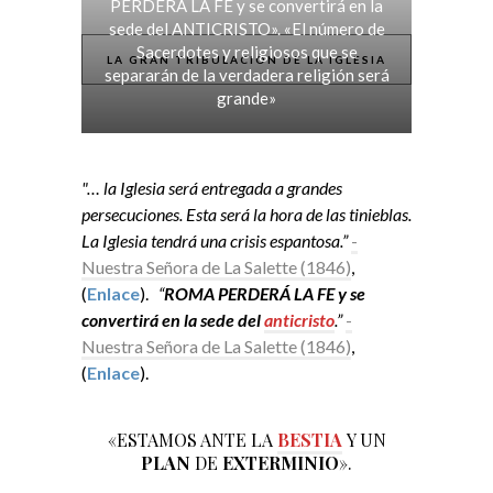
PERDERÁ LA FE y se convertirá en la
sede del ANTICRISTO». «El número de
Sacerdotes y religiosos que se
LA GRAN TRIBULACIÓN DE LA IGLESIA
separarán de la verdadera religión será
grande»
"… la Iglesia será entregada a grandes
persecuciones. Esta será la hora de las tinieblas.
La Iglesia tendrá una crisis espantosa.”
-
Nuestra Señora de La Salette (1846)
,
(
Enlace
).
“
ROMA PERDERÁ LA FE y se
convertirá en la sede del
anticristo
.”
-
Nuestra Señora de La Salette (1846)
,
(
Enlace
).
«ESTAMOS ANTE LA
BESTIA
Y UN
PLAN
DE
EXTERMINIO
».