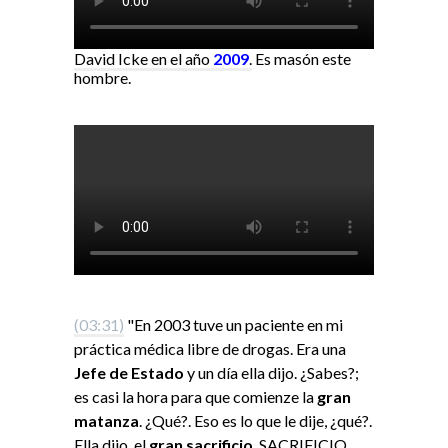
David Icke en el año
2009
.
Es masón este
hombre.
(03:31)
"En 2003 tuve un paciente en mi
práctica médica libre de drogas. Era una
Jefe de Estado
y un día ella dijo. ¿Sabes?;
es casi la hora para que comienze la
gran
matanza
. ¿Qué?. Eso es lo que le dije, ¿qué?.
Ella dijo, el
gran sacrificio
. SACRIFICIO.