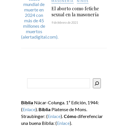
MASONERÍA
NIÑOS
El aborto como fetiche
sexual en la masonería
9 de febrero de 2021
Buscar
Biblia
Nácar-Colunga. 1ª Edición, 1944:
(
Enlace
).
Biblia
Platense de Mons.
Straubinger: (
Enlace
).
Cómo
diferefenciar
una buena Biblia: (
Enlace
).