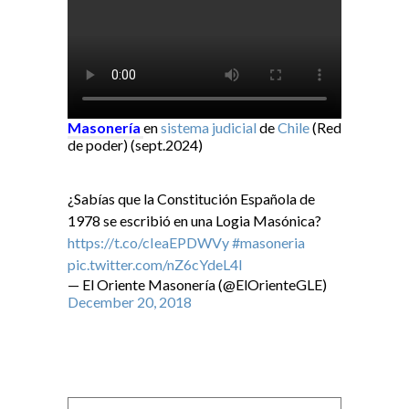
Masonería
en
sistema judicial
de
Chile
(Red
de poder) (sept.2024)
¿Sabías que la Constitución Española de
1978 se escribió en una Logia Masónica?
https://t.co/cIeaEPDWVy
#masoneria
pic.twitter.com/nZ6cYdeL4I
— El Oriente Masonería (@ElOrienteGLE)
December 20, 2018