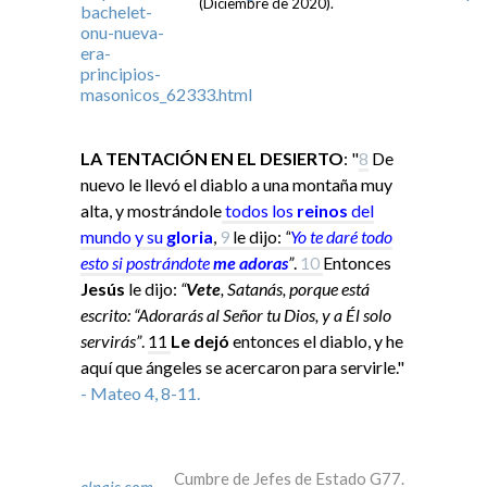
(Diciembre de 2020).
LA TENTACIÓN EN EL DESIERTO
: "
8
De
nuevo le llevó el diablo a una montaña muy
alta, y mostrándole
todos los
reinos
del
mundo y su
gloria
,
9
le dijo:
“
Yo
te daré todo
esto si
postrándote
me adoras
”
.
10
Entonces
Jesús
le dijo:
“
Vete
, Satanás, porque está
escrito: “Adorarás al Señor tu Dios, y a Él solo
servirás”
.
11
Le dejó
entonces el diablo, y he
aquí que ángeles se acercaron para servirle."
- Mateo 4, 8-11.
Cumbre de Jefes de Estado G77.