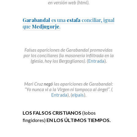
en versión web (html).
Garabandal
es una
estafa
conciliar, igual
que
Medjugorje
.
Falsas apariciones de Garabandal promovidas
por los conciliares (la masonería infiltrada en la
Iglesia, hoy los Bergoglianos).
(
Entrada
).
Mari Cruz
negó
las apariciones de Garabandal:
“Yo nunca vi a la Virgen ni tampoco al ángel”
. (
Entrada
), (
elpais
).
LOS FALSOS CRISTIANOS
(lobos
fingidores)
EN LOS ÚLTIMOS TIEMPOS.