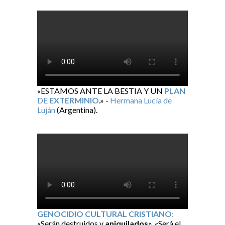
«ESTAMOS ANTE LA BESTIA Y UN
PLAN
DE
EXTERMINIO
.» -
Hermana Lucía de
Luján
(Argentina).
GENOCIDIO CULTURAL CRISTIANO
:
«Serán destruidos y
aniquilados
». «Será el