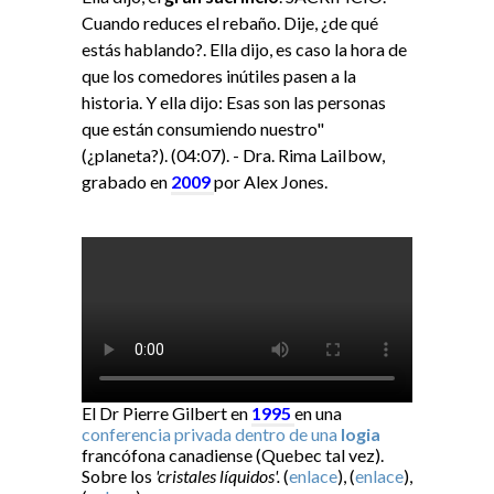
Cuando reduces el rebaño. Dije, ¿de qué
estás hablando?. Ella dijo, es caso la hora de
que los comedores inútiles pasen a la
historia. Y ella dijo: Esas son las personas
que están consumiendo nuestro"
(¿planeta?). (04:07). - Dra. Rima LaiIbow,
grabado en
2009
por Alex Jones.
El Dr Pierre Gilbert en
1995
en una
conferencia privada dentro de una
logia
francófona canadiense (Quebec tal vez).
Sobre los
'cristales líquidos'.
(
enlace
), (
enlace
),