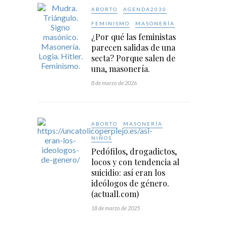
ABORTO
AGENDA2030
FEMINISMO
MASONERÍA
¿Por qué las feministas
parecen salidas de una
secta? Porque salen de
una, masonería.
8 de marzo de 2026
ABORTO
MASONERÍA
NIÑOS
Pedófilos, drogadictos,
locos y con tendencia al
suicidio: así eran los
ideólogos de género.
(actuall.com)
18 de marzo de 2025