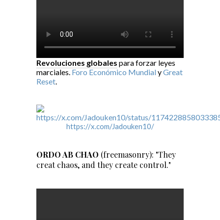
Revoluciones globales
para forzar leyes
marciales.
Foro Económico Mundial
y
Great
Reset
.
https://x.com/Jadouken10/
ORDO AB CHAO
(freemasonry): "They
creat chaos, and they create control."