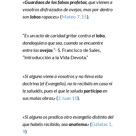
«
Guardaos de los falsos profetas
, que vienen a
vosotros disfrazados de ovejas, mas por dentro
son
lobos
rapaces.»
(
Mateo 7, 15
).
“
Es un acto de caridad gritar contra el
lobo
,
dondequiera que sea, cuando se encuentre
entre las
ovejas
.
”- S. Francisco de Sales,
“Introducción a la Vida Devota.”
«Si alguno viene a vosotros y no lleva esta
doctrina (el Evangelio), no le recibáis en casa ni
le saludéis, pues el que le saluda
participa
en
sus malas obras.»
(
2 Juan 10
).
«Si alguno os predica otro evangelio distinto del
que habéis recibido, sea
anatema
.»
(
Gálatas 1,
9
)