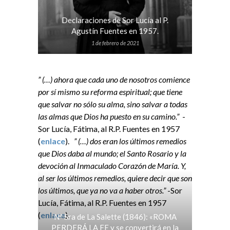
Declaraciones de Sor Lucía al P.
Agustín Fuentes en 1957.
1 de febrero de 2021
” (…) ahora que cada uno de nosotros comience
por sí mismo su reforma espiritual; que tiene
que salvar no sólo su alma, sino salvar a todas
las almas que Dios ha puesto en su camino.”
-
Sor Lucía, Fátima, al R.P. Fuentes en 1957
(
enlace
).
” (…) dos eran los últimos remedios
que Dios daba al mundo; el Santo Rosario y la
devoción al Inmaculado Corazón de María. Y,
al ser los últimos remedios, quiere decir que son
los últimos, que ya no va a haber otros.”
-Sor
Lucía, Fátima, al R.P. Fuentes en 1957
(
enlace
).
Nª Sra de La Salette (1846): «ROMA
PERDERÁ LA FE y se convertirá en la