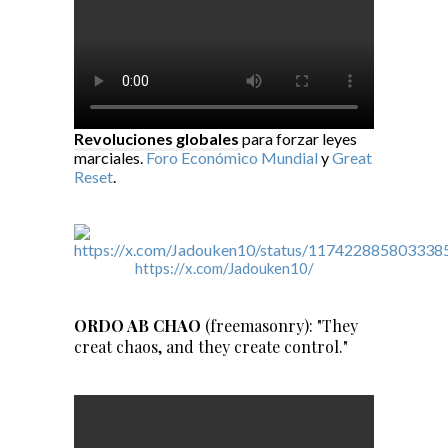
Revoluciones globales
para forzar leyes
marciales.
Foro Económico Mundial
y
Great
Reset
.
https://x.com/Jadouken10/
ORDO AB CHAO
(freemasonry): "They
creat chaos, and they create control."