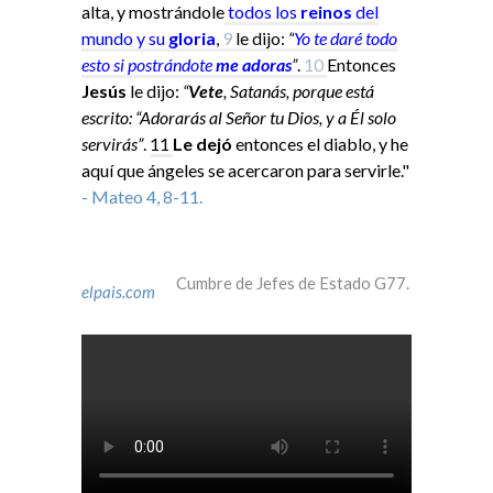
alta, y mostrándole
todos los
reinos
del
mundo y su
gloria
,
9
le dijo:
“
Yo
te daré todo
esto si
postrándote
me adoras
”
.
10
Entonces
Jesús
le dijo:
“
Vete
, Satanás, porque está
escrito: “Adorarás al Señor tu Dios, y a Él solo
servirás”
.
11
Le dejó
entonces el diablo, y he
aquí que ángeles se acercaron para servirle."
- Mateo 4, 8-11.
Cumbre de Jefes de Estado G77.
elpais.com