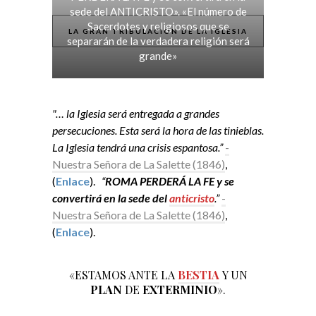
sede del ANTICRISTO». «El número de
Sacerdotes y religiosos que se
LA GRAN TRIBULACIÓN DE LA IGLESIA
separarán de la verdadera religión será
grande»
"… la Iglesia será entregada a grandes
persecuciones. Esta será la hora de las tinieblas.
La Iglesia tendrá una crisis espantosa.”
-
Nuestra Señora de La Salette (1846)
,
(
Enlace
).
“
ROMA PERDERÁ LA FE y se
convertirá en la sede del
anticristo
.”
-
Nuestra Señora de La Salette (1846)
,
(
Enlace
).
«ESTAMOS ANTE LA
BESTIA
Y UN
PLAN
DE
EXTERMINIO
».