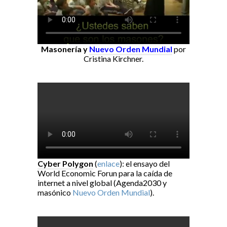
Masonería y
Nuevo Orden Mundial
por
Cristina Kirchner.
Cyber Polygon
(
enlace
): el ensayo del
World Economic Forun para la caída de
internet a nivel global (Agenda2030 y
masónico
Nuevo Orden Mundial
).