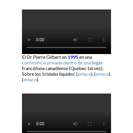
El Dr Pierre Gilbert en
1995
en una
conferencia privada dentro de una
logia
francófona canadiense (Quebec tal vez).
Sobre los
'cristales líquidos'.
(
enlace
), (
enlace
),
(
enlace
).