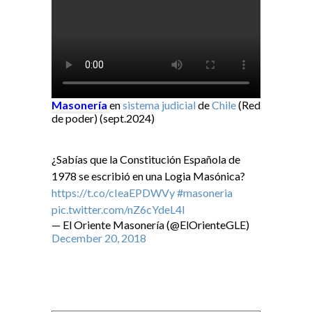
Masonería
en
sistema judicial
de
Chile
(Red
de poder) (sept.2024)
¿Sabías que la Constitución Española de
1978 se escribió en una Logia Masónica?
https://t.co/cIeaEPDWVy
#masoneria
pic.twitter.com/nZ6cYdeL4I
— El Oriente Masonería (@ElOrienteGLE)
December 20, 2018