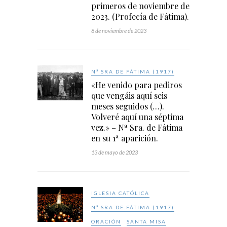
primeros de noviembre de
2023. (Profecía de Fátima).
8 de noviembre de 2023
Nª SRA DE FÁTIMA (1917)
«He venido para pediros
que vengáis aquí seis
meses seguidos (…).
Volveré aquí una séptima
vez.» – Nª Sra. de Fátima
en su 1ª aparición.
13 de mayo de 2023
IGLESIA CATÓLICA
Nª SRA DE FÁTIMA (1917)
ORACIÓN
SANTA MISA