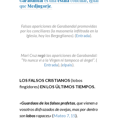
Garabandal
es una
estafa
conciliar, igual
que
Medjugorje
.
Falsas apariciones de Garabandal promovidas
por los conciliares (la masonería infiltrada en la
Iglesia, hoy los Bergoglianos).
(
Entrada
).
Mari Cruz
negó
las apariciones de Garabandal:
“Yo nunca vi a la Virgen ni tampoco al ángel”
. (
Entrada
), (
elpais
).
LOS FALSOS CRISTIANOS
(lobos
fingidores)
EN LOS ÚLTIMOS TIEMPOS.
«
Guardaos de los falsos profetas
, que vienen a
vosotros disfrazados de ovejas, mas por dentro
son
lobos
rapaces.»
(
Mateo 7, 15
).