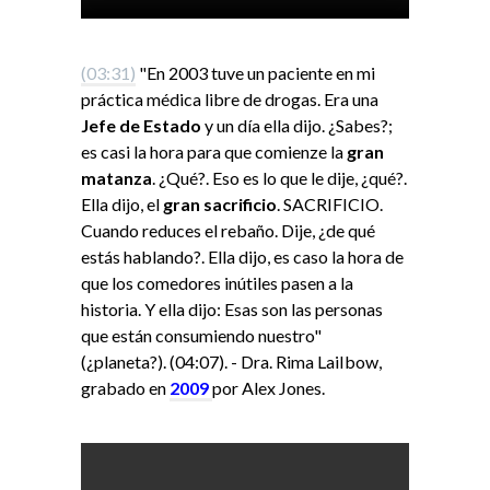
(03:31)
"En 2003 tuve un paciente en mi
práctica médica libre de drogas. Era una
Jefe de Estado
y un día ella dijo. ¿Sabes?;
es casi la hora para que comienze la
gran
matanza
. ¿Qué?. Eso es lo que le dije, ¿qué?.
Ella dijo, el
gran sacrificio
. SACRIFICIO.
Cuando reduces el rebaño. Dije, ¿de qué
estás hablando?. Ella dijo, es caso la hora de
que los comedores inútiles pasen a la
historia. Y ella dijo: Esas son las personas
que están consumiendo nuestro"
(¿planeta?). (04:07). - Dra. Rima LaiIbow,
grabado en
2009
por Alex Jones.