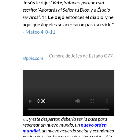
Jesús
le dijo:
“
Vete
, Satanás, porque está
escrito: “Adorarás al Señor tu Dios, y a Él solo
servirás”
.
11
Le dejó
entonces el diablo, y he
aquí que ángeles se acercaron para servirle."
- Mateo 4, 8-11.
Cumbre de Jefes de Estado G77.
elpais.com
«… y este despertar, debería ser la base para
repensar un nuevo mundo, un
nuevo orden
mundial
, un nuevo acuerdo social y económico
nacido de estos fracasos y de estas cenizas. No