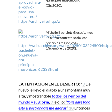
«principios masónicos».
(Dic.2020).
Michelle Bachelet: «Necesitamos
un nuevo contrato social con
principios masónicos».
(Diciembre de 2020).
LA TENTACIÓN EN EL DESIERTO
: "
8
De
nuevo le llevó el diablo a una montaña muy
alta, y mostrándole
todos los
reinos
del
mundo y su
gloria
,
9
le dijo:
“
Yo
te daré todo
esto si
postrándote
me adoras
”
.
10
Entonces