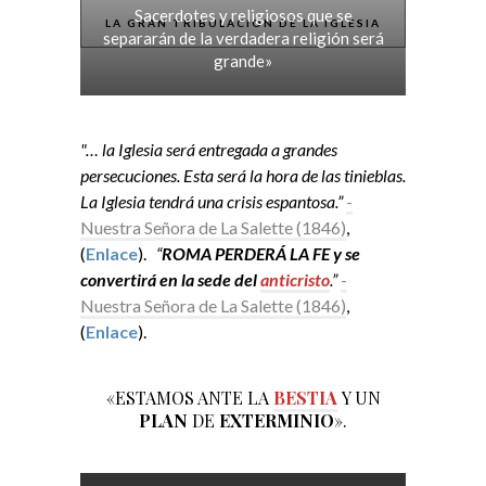
Sacerdotes y religiosos que se
LA GRAN TRIBULACIÓN DE LA IGLESIA
separarán de la verdadera religión será
grande»
"… la Iglesia será entregada a grandes
persecuciones. Esta será la hora de las tinieblas.
La Iglesia tendrá una crisis espantosa.”
-
Nuestra Señora de La Salette (1846)
,
(
Enlace
).
“
ROMA PERDERÁ LA FE y se
convertirá en la sede del
anticristo
.”
-
Nuestra Señora de La Salette (1846)
,
(
Enlace
).
«ESTAMOS ANTE LA
BESTIA
Y UN
PLAN
DE
EXTERMINIO
».