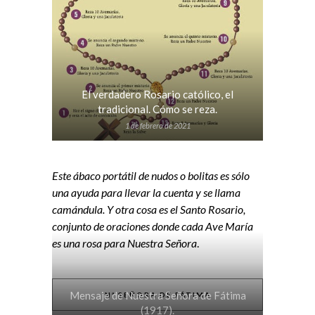
El verdadero Rosario católico, el
tradicional. Cómo se reza.
1 de febrero de 2021
Este ábaco portátil de nudos o bolitas es sólo
una ayuda para llevar la cuenta y se llama
camándula. Y otra cosa es el Santo Rosario,
conjunto de oraciones donde cada Ave María
es una rosa para Nuestra Señora
.
Mensaje de Nuestra Señora de Fátima
Nª SEÑORA DE FÁTIMA
(1917).