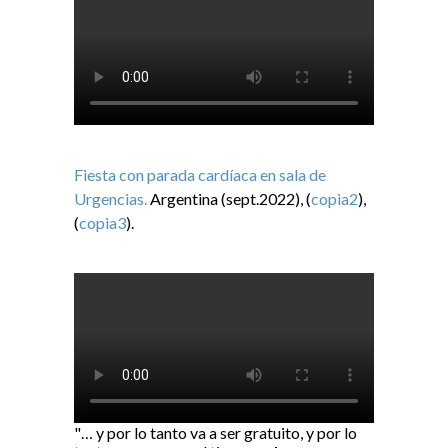
Fiesta con parada cardíaca en sala de
Urgencias.
Argentina (sept.2022), (
copia2
),
(
copia3
).
"… y por lo tanto va a ser gratuito, y por lo