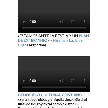
«ESTAMOS ANTE LA BESTIA Y UN
PLAN
DE
EXTERMINIO
.» -
Hermana Lucía de
Luján
(Argentina).
GENOCIDIO CULTURAL CRISTIANO
:
«Serán destruidos y
aniquilados
». «Será el
final
de los goyim tal como existen» –