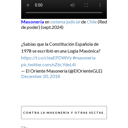
Masonería
en
sistema judicial
de
Chile
(Red
de poder) (sept.2024)
¿Sabías que la Constitución Española de
1978 se escribió en una Logia Masónica?
https://t.co/cIeaEPDWVy
#masoneria
pic.twitter.com/nZ6cYdeL4I
— El Oriente Masonería (@ElOrienteGLE)
December 20, 2018
CONTRA LA MASONERÍA Y OTRAS SECTAS.