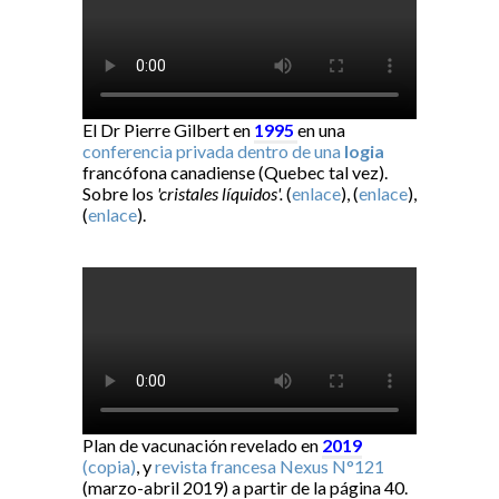
El Dr Pierre Gilbert en
1995
en una
conferencia privada dentro de una
logia
francófona canadiense (Quebec tal vez).
Sobre los
'cristales líquidos'.
(
enlace
), (
enlace
),
(
enlace
).
Plan de vacunación revelado en
2019
(copia)
, y
revista francesa Nexus N°121
(marzo-abril 2019) a partir de la página 40.