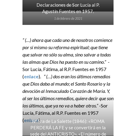
Declaraciones de Sor Lucía al P.
2 de febrero de 2021
Agustín Fuentes en 1957.
1 de febrero de 2021
” (…) ahora que cada uno de nosotros comience
por sí mismo su reforma espiritual; que tiene
que salvar no sólo su alma, sino salvar a todas
las almas que Dios ha puesto en su camino.”
-
Sor Lucía, Fátima, al R.P. Fuentes en 1957
(
enlace
).
” (…) dos eran los últimos remedios
que Dios daba al mundo; el Santo Rosario y la
devoción al Inmaculado Corazón de María. Y,
al ser los últimos remedios, quiere decir que son
los últimos, que ya no va a haber otros.”
-Sor
Lucía, Fátima, al R.P. Fuentes en 1957
(
enlace
).
Nª Sra de La Salette (1846): «ROMA
PERDERÁ LA FE y se convertirá en la
sede del ANTICRISTO». «El número de