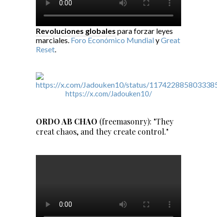
Revoluciones globales
para forzar leyes
marciales.
Foro Económico Mundial
y
Great
Reset
.
https://x.com/Jadouken10/
ORDO AB CHAO
(freemasonry): "They
creat chaos, and they create control."