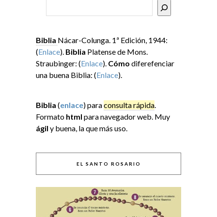
Buscar
Biblia
Nácar-Colunga. 1ª Edición, 1944:
(
Enlace
).
Biblia
Platense de Mons.
Straubinger: (
Enlace
).
Cómo
diferefenciar
una buena Biblia: (
Enlace
).
Biblia
(
enlace
) para
consulta rápida
.
Formato
html
para navegador web. Muy
ágil
y buena, la que más uso.
EL SANTO ROSARIO