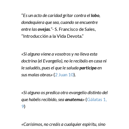
“
Es un acto de caridad gritar contra el
lobo
,
dondequiera que sea, cuando se encuentre
entre las
ovejas
.
”- S. Francisco de Sales,
“Introducción a la Vida Devota.”
«Si alguno viene a vosotros y no lleva esta
doctrina (el Evangelio), no le recibáis en casa ni
le saludéis, pues el que le saluda
participa
en
sus malas obras.»
(
2 Juan 10
).
«Si alguno os predica otro evangelio distinto del
que habéis recibido, sea
anatema
.»
(
Gálatas 1,
9
)
«Carísimos, no creáis a cualquier espiritu, sino