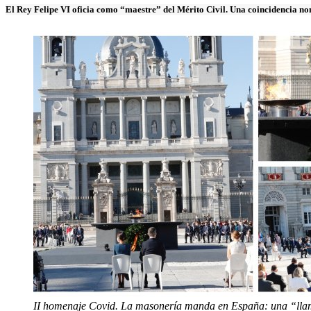
El Rey Felipe VI oficia como “maestre” del Mérito Civil. Una coincidencia nom
II homenaje Covid. La masonería manda en España: una “llama