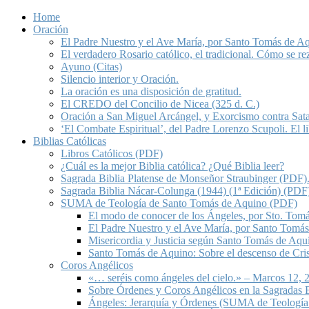
Home
Oración
El Padre Nuestro y el Ave María, por Santo Tomás de A
El verdadero Rosario católico, el tradicional. Cómo se re
Ayuno (Citas)
Silencio interior y Oración.
La oración es una disposición de gratitud.
El CREDO del Concilio de Nicea (325 d. C.)
Oración a San Miguel Arcángel, y Exorcismo contra Sat
‘El Combate Espiritual’, del Padre Lorenzo Scupoli. El 
Biblias Católicas
Libros Católicos (PDF)
¿Cuál es la mejor Biblia católica? ¿Qué Biblia leer?
Sagrada Biblia Platense de Monseñor Straubinger (PDF)
Sagrada Biblia Nácar-Colunga (1944) (1ª Edición) (PDF
SUMA de Teología de Santo Tomás de Aquino (PDF)
El modo de conocer de los Ángeles, por Sto. Tom
El Padre Nuestro y el Ave María, por Santo Tomá
Misericordia y Justicia según Santo Tomás de Aqu
Santo Tomás de Aquino: Sobre el descenso de Crist
Coros Angélicos
«… seréis como ángeles del cielo.» – Marcos 12, 2
Sobre Órdenes y Coros Angélicos en la Sagradas E
Ángeles: Jerarquía y Órdenes (SUMA de Teología