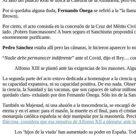
Al lado del palacio Real se ubica la Catedral de la Almudena, pero es
Por si quedaba alguna duda,
Fernando Ónega
se refirió a la “la ll
Brown).
Por cierto, el acto consistía en la concesión de la Cruz del Mérito Civ
lado. ¡Pobres francmasones! A buen seguro el Sanchismo propondrá cam
enormemente purificante.
Pedro Sánchez
estaba allí pero las cámaras, le hicieron aparecer lo m
“
Nadie debe permanecer indiferente
” ante el Covid, dijo el Rey… com
Alfonso XIII se plantó ante las exigencias de los masones. Algun
La segunda parte del acto estuvo dedicada a homenajear a la ciencia 
su capacidad expansiva, ni su capacidad positiva. De eso nada. Obse
la ciencia, la Sanidad y las vacunas, que son capaces de salvar millon
quedado claro- exhalado por don Fernando Ónega. Sólo los de la Sani
También su Majestad, ni una alusión a la trascendencia, se encargó de c
eterna y en el amor: para el masón, la muerte es el final, para el cris
monarquía católica española se deje manipular por la masonería. Prec
Bárcena, considera que esa negativa de Alfonso XII a plegarse ante la
Los ‘hijos de la viuda’ han aumentado su poder en España. Tod