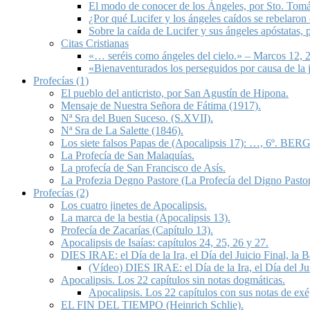
El modo de conocer de los Ángeles, por Sto. Tom
¿Por qué Lucifer y los ángeles caídos se rebelaron
Sobre la caída de Lucifer y sus ángeles apóstatas,
Citas Cristianas
«… seréis como ángeles del cielo.» – Marcos 12, 2
«Bienaventurados los perseguidos por causa de la 
Profecías (1)
El pueblo del anticristo, por San Agustín de Hipona.
Mensaje de Nuestra Señora de Fátima (1917).
Nª Sra del Buen Suceso. (S.XVII).
Nª Sra de La Salette (1846).
Los siete falsos Papas de (Apocalipsis 17): …, 6º. BERG
La Profecía de San Malaquías.
La profecía de San Francisco de Asís.
La Profezia Degno Pastore (La Profecía del Digno Pastor
Profecías (2)
Los cuatro jinetes de Apocalipsis.
La marca de la bestia (Apocalipsis 13).
Profecía de Zacarías (Capítulo 13).
Apocalipsis de Isaías: capítulos 24, 25, 26 y 27.
DIES IRAE: el Día de la Ira, el Día del Juicio Final, la
(Vídeo) DIES IRAE: el Día de la Ira, el Día del Ju
Apocalipsis. Los 22 capítulos sin notas dogmáticas.
Apocalipsis. Los 22 capítulos con sus notas de exé
EL FIN DEL TIEMPO (Heinrich Schlie).