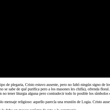
ipo de plegaria, Cristo estuvo ausente, pero no faltó ningún signo de lo
(no se sabe de qué purifica pero a los masones les chifla), ofrenda flor
en no tener liturgia alguna pero contradecir todo lo posible los símbolos c
olo mensaje religioso: aquello parecía una reunión de Logia. Cristo ausen