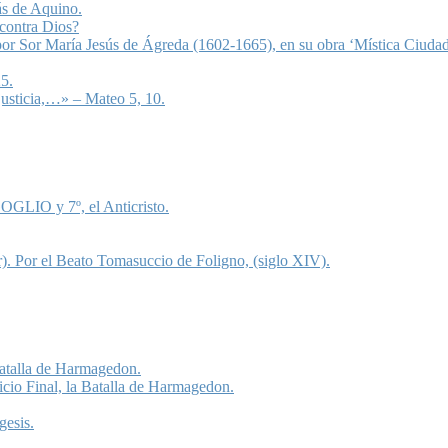
ás de Aquino.
 contra Dios?
 por Sor María Jesús de Ágreda (1602-1665), en su obra ‘Mística Ciudad
5.
justicia,…» – Mateo 5, 10.
OGLIO y 7º, el Anticristo.
). Por el Beato Tomasuccio de Foligno, (siglo XIV).
 Batalla de Harmagedon.
icio Final, la Batalla de Harmagedon.
gesis.