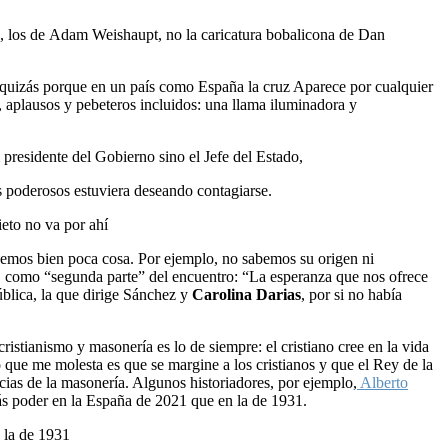
dad, los de Adam Weishaupt, no la caricatura bobalicona de Dan
ruz, quizás porque en un país como España la cruz Aparece por cualquier
 aplausos y pebeteros incluidos: una llama iluminadora y
l presidente del Gobierno sino el Jefe del Estado,
s poderosos estuviera deseando contagiarse.
ieto no va por ahí
abemos bien poca cosa. Por ejemplo, no sabemos su origen ni
, como “segunda parte” del encuentro: “La esperanza que nos ofrece
ública, la que dirige Sánchez y
Carolina Darias
, por si no había
cristianismo y masonería es lo de siempre: el cristiano cree en la vida
Lo que me molesta es que se margine a los cristianos y que el Rey de la
ncias de la masonería. Algunos historiadores, por ejemplo,
Alberto
más poder en la España de 2021 que en la de 1931.
 la de 1931