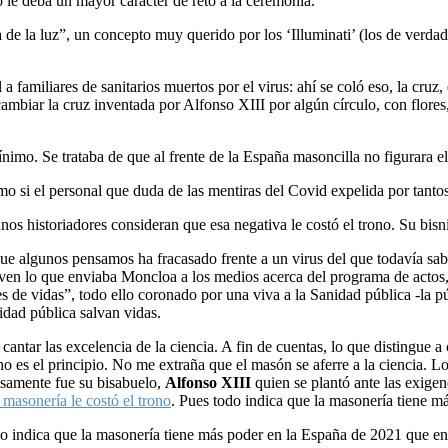
o le deba un mayor carácter de reto a la ceremonia.
ama de la luz”, un concepto muy querido por los ‘Illuminati’ (los de ver
il a familiares de sanitarios muertos por el virus: ahí se coló eso, la c
biar la cruz inventada por Alfonso XIII por algún círculo, con flores,
ínimo. Se trataba de que al frente de la España masoncilla no figurara e
o si el personal que duda de las mentiras del Covid expelida por tanto
os historiadores consideran que esa negativa le costó el trono. Su bisn
que algunos pensamos ha fracasado frente a un virus del que todavía s
rven lo que enviaba Moncloa a los medios acerca del programa de actos
es de vidas”, todo ello coronado por una viva a la Sanidad pública -la p
dad pública salvan vidas.
antar las excelencia de la ciencia. A fin de cuentas, lo que distingue a 
tiano es el principio. No me extraña que el masón se aferre a la ciencia. 
isamente fue su bisabuelo,
Alfonso XIII
quien se plantó ante las exige
 masonería le costó el trono
. Pues todo indica que la masonería tiene 
o indica que la masonería tiene más poder en la España de 2021 que en