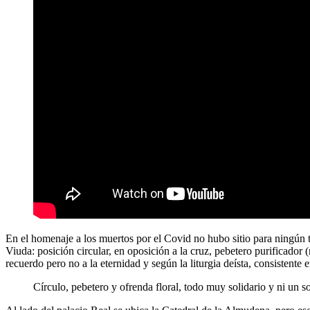
En el homenaje a los muertos por el Covid no hubo sitio para ningún t
Viuda: posición circular, en oposición a la cruz, pebetero purificador 
recuerdo pero no a la eternidad y según la liturgia deísta, consistente 
Círculo, pebetero y ofrenda floral, todo muy solidario y ni un s