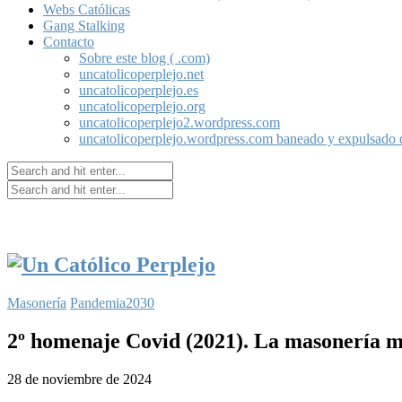
Webs Católicas
Gang Stalking
Contacto
Sobre este blog ( .com)
uncatolicoperplejo.net
uncatolicoperplejo.es
uncatolicoperplejo.org
uncatolicoperplejo2.wordpress.com
uncatolicoperplejo.wordpress.com baneado y expulsado
Masonería
Pandemia2030
2º homenaje Covid (2021). La masonería ma
28 de noviembre de 2024