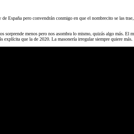
ey de España pero convendrán conmigo en que el nombrecito se las trae
 nos sorprende menos pero nos asombra lo mismo, quizás algo más. El mu
ás explícita que la de 2020. La masonería irregular siempre quiere más.