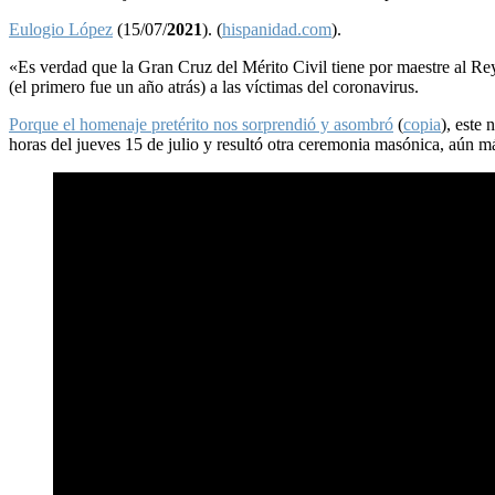
Eulogio López
(15/07/
2021
). (
hispanidad.com
).
«Es verdad que la Gran Cruz del Mérito Civil tiene por maestre al R
(el primero fue un año atrás) a las víctimas del coronavirus.
Porque el homenaje pretérito nos sorprendió y asombró
(
copia
), este
horas del jueves 15 de julio y resultó otra ceremonia masónica, aún m