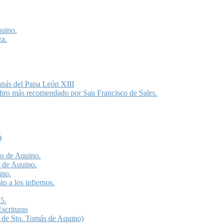
quino.
za.
anás del Papa León XIII
libro más recomendado por San Francisco de Sales.
.
)
ás de Aquino.
s de Aquino.
ino.
o a los infiernos.
5.
scrituras
 de Sto. Tomás de Aquino)