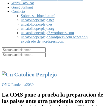
Webs Católicas
Gang Stalking
Contacto
Sobre este blog ( .com)
uncatolicoperplejo.net
uncatolicoperplejo.es
uncatolicoperplejo.org
uncatolicoperplejo2.wordpress.com
uncatolicoperplejo.wordpress.com baneado y
expulsado de wordpress.com
ONU
Pandemia2030
La OMS pone a prueba la preparacion de
los paises ante otra pandemia con otro