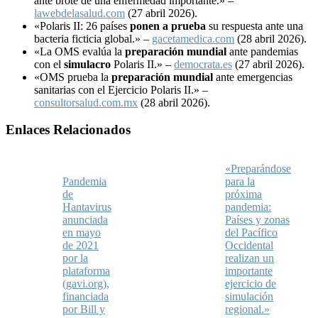
ante brote de una enfermedad importante.» –
lawebdelasalud.com
(27 abril 2026).
«Polaris II: 26 países
ponen a prueba
su respuesta ante una
bacteria ficticia global.» –
gacetamedica.com
(28 abril 2026).
«La OMS evalúa la
preparación mundial
ante pandemias
con el
simulacro
Polaris II.» –
democrata.es
(27 abril 2026).
«OMS prueba la
preparación mundial
ante emergencias
sanitarias con el Ejercicio Polaris II.» –
consultorsalud.com.mx
(28 abril 2026).
Enlaces Relacionados
«Preparándose
Pandemia
para la
de
próxima
Hantavirus
pandemia:
anunciada
Países y zonas
en mayo
del Pacífico
de 2021
Occidental
por la
realizan un
plataforma
importante
(gavi.org),
ejercicio de
financiada
simulación
por Bill y
regional.»