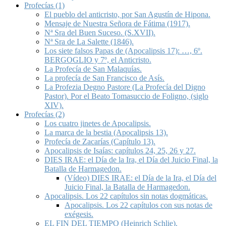
Profecías (1)
El pueblo del anticristo, por San Agustín de Hipona.
Mensaje de Nuestra Señora de Fátima (1917).
Nª Sra del Buen Suceso. (S.XVII).
Nª Sra de La Salette (1846).
Los siete falsos Papas de (Apocalipsis 17): …, 6º.
BERGOGLIO y 7º, el Anticristo.
La Profecía de San Malaquías.
La profecía de San Francisco de Asís.
La Profezia Degno Pastore (La Profecía del Digno
Pastor). Por el Beato Tomasuccio de Foligno, (siglo
XIV).
Profecías (2)
Los cuatro jinetes de Apocalipsis.
La marca de la bestia (Apocalipsis 13).
Profecía de Zacarías (Capítulo 13).
Apocalipsis de Isaías: capítulos 24, 25, 26 y 27.
DIES IRAE: el Día de la Ira, el Día del Juicio Final, la
Batalla de Harmagedon.
(Vídeo) DIES IRAE: el Día de la Ira, el Día del
Juicio Final, la Batalla de Harmagedon.
Apocalipsis. Los 22 capítulos sin notas dogmáticas.
Apocalipsis. Los 22 capítulos con sus notas de
exégesis.
EL FIN DEL TIEMPO (Heinrich Schlie).