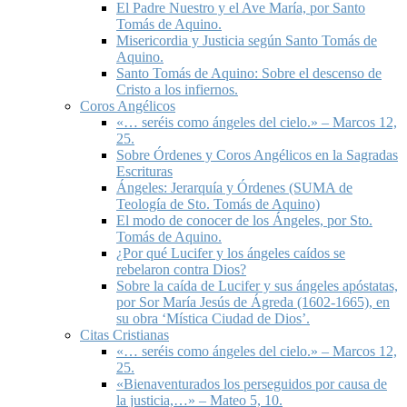
El Padre Nuestro y el Ave María, por Santo
Tomás de Aquino.
Misericordia y Justicia según Santo Tomás de
Aquino.
Santo Tomás de Aquino: Sobre el descenso de
Cristo a los infiernos.
Coros Angélicos
«… seréis como ángeles del cielo.» – Marcos 12,
25.
Sobre Órdenes y Coros Angélicos en la Sagradas
Escrituras
Ángeles: Jerarquía y Órdenes (SUMA de
Teología de Sto. Tomás de Aquino)
El modo de conocer de los Ángeles, por Sto.
Tomás de Aquino.
¿Por qué Lucifer y los ángeles caídos se
rebelaron contra Dios?
Sobre la caída de Lucifer y sus ángeles apóstatas,
por Sor María Jesús de Ágreda (1602-1665), en
su obra ‘Mística Ciudad de Dios’.
Citas Cristianas
«… seréis como ángeles del cielo.» – Marcos 12,
25.
«Bienaventurados los perseguidos por causa de
la justicia,…» – Mateo 5, 10.