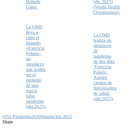
Belinda
(dic.2025)
Gates.
(World Health
Organization).
La OMS
lleva a
La OMS
cabo el
realiza un
llamado
simulacro
«Ejercicio
de
Polaris»,
pandemia
un
de dos días:
simulacro
‘Ejercicio
que podría
Polaris’.
ser el
Asisten
preludio
cientos de
de una
funcionarios
nueva
de salud.
falsa
(abr.2025).
pandemia
(abr.2025).
ONU
Pandemia2030
Simulación 2025
Share