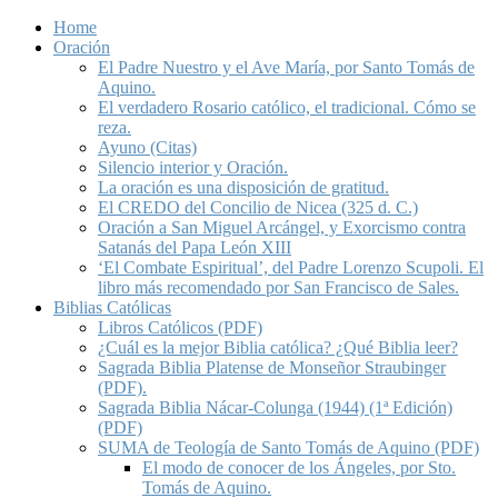
Home
Oración
El Padre Nuestro y el Ave María, por Santo Tomás de
Aquino.
El verdadero Rosario católico, el tradicional. Cómo se
reza.
Ayuno (Citas)
Silencio interior y Oración.
La oración es una disposición de gratitud.
El CREDO del Concilio de Nicea (325 d. C.)
Oración a San Miguel Arcángel, y Exorcismo contra
Satanás del Papa León XIII
‘El Combate Espiritual’, del Padre Lorenzo Scupoli. El
libro más recomendado por San Francisco de Sales.
Biblias Católicas
Libros Católicos (PDF)
¿Cuál es la mejor Biblia católica? ¿Qué Biblia leer?
Sagrada Biblia Platense de Monseñor Straubinger
(PDF).
Sagrada Biblia Nácar-Colunga (1944) (1ª Edición)
(PDF)
SUMA de Teología de Santo Tomás de Aquino (PDF)
El modo de conocer de los Ángeles, por Sto.
Tomás de Aquino.