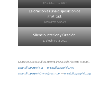
17 de febrero de 2021
La oración es una disposición de
gratitud.
4 de febrero de 2021
Silencio interior y Oración.
17 de febrero de 2021
Gonzalo Carlos Novillo Lapeyra (Pozuelo de Alarcón. España).
uncatolicoperplejo.es
---
uncatolicoperplejo.net
---
uncatolicoperplejo2.wordpress.com
---
uncatolicoperplejo.org