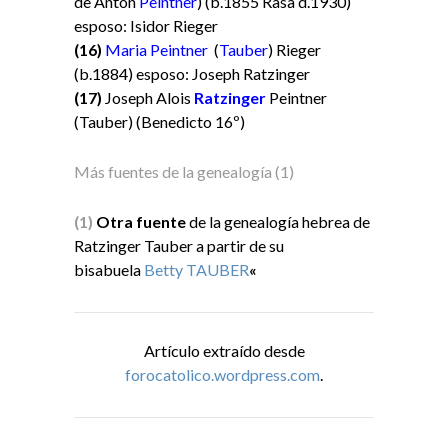
de Anton
Peintner
) (b.1855 Rasa d.1930)
esposo: Isidor Rieger
(16)
Maria Peintner
(
Tauber
) Rieger
(b.1884) esposo: Joseph Ratzinger
(17)
Joseph Alois
Ratzinger
Peintner
(Tauber) (Benedicto 16º)
Más fuentes de la genealogía (1)
(1)
Otra fuente
de la genealogía hebrea de
Ratzinger Tauber a partir de su
bisabuela
Betty TAUBER
«
Artículo extraído desde
forocatolico.wordpress.com
.