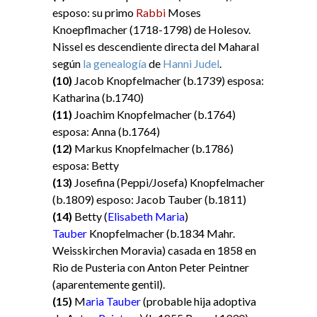
esposo: su primo
Rabbi
Moses
Knoepflmacher (1718-1798) de Holesov.
Nissel es descendiente directa del Maharal
según
la genealogía
de
Hanni Judel
.
(10)
Jacob Knopfelmacher (b.1739) esposa:
Katharina (b.1740)
(11)
Joachim Knopfelmacher (b.1764)
esposa: Anna (b.1764)
(12)
Markus Knopfelmacher (b.1786)
esposa: Betty
(13)
Josefina (Peppi/Josefa) Knopfelmacher
(b.1809) esposo: Jacob Tauber (b.1811)
(14)
Betty (
Elisabeth Maria
)
Tauber
Knopfelmacher (b.1834 Mahr.
Weisskirchen Moravia) casada en 1858 en
Rio de Pusteria con Anton Peter Peintner
(aparentemente gentil).
(15)
M
aria Tauber
(probable hija adoptiva