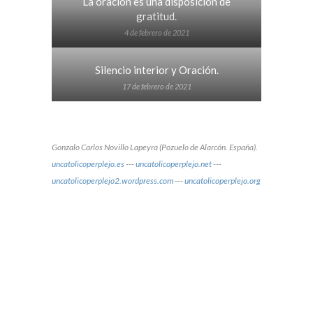
La oración es una disposición de
gratitud.
4 de febrero de 2021
Silencio interior y Oración.
17 de febrero de 2021
Gonzalo Carlos Novillo Lapeyra (Pozuelo de Alarcón. España).
uncatolicoperplejo.es
---
uncatolicoperplejo.net
---
uncatolicoperplejo2.wordpress.com
---
uncatolicoperplejo.org