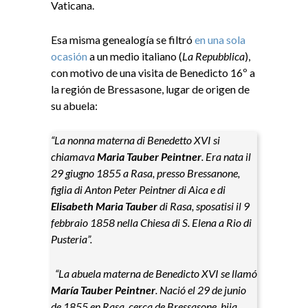
Vaticana.
Esa misma genealogía se filtró
en una sola
ocasión
a un medio italiano (
La Repubblica
),
con motivo de una visita de Benedicto 16º a
la región de Bressasone, lugar de origen de
su abuela:
“La nonna materna di Benedetto XVI si
chiamava
Maria Tauber Peintner
. Era nata il
29 giugno 1855 a Rasa, presso Bressanone,
figlia di Anton Peter Peintner di Aica e di
Elisabeth Maria Tauber
di Rasa, sposatisi il 9
febbraio 1858 nella Chiesa di S. Elena a Rio di
Pusteria”.
“La abuela materna de Benedicto XVI se llamó
María Tauber Peintner
. Nació el 29 de junio
de 1855 en Rasa, cerca de Bressasone, hija