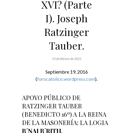
XVI? (Parte
I). Joseph
Ratzinger
Tauber.
13 de febrero de 2021
Septiembre 19, 2016
(
forocatolico.wordpress.com
).
APOYO PÚBLICO DE
RATZINGER TAUBER
(BENEDICTO 16º) A LA REINA
DE LA MASONERÍA: LA LOGIA
B´NAI B´RITH
.