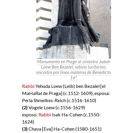
Monumento en Praga al siniestro Judah
Loew Ben Bezalel, rabino luciferino,
ancestro por línea materna de Benedicto
16º.
Rabbi
Yehuda Loew (Leib) ben Bezalel [el
MaHaRal de Praga] (c.1512-1609), esposa:
Perla Shmelkes-Reich (c.1516-1610)
(2)
Vogele Loew (c.1556-1629)
esposo:
Rabbi
Isak Ha-Cohen (c.1550-
1624)
(3)
Chava [Eva] Ha-Cohen (1580-1651)