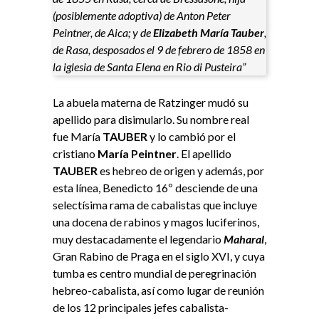
(posiblemente adoptiva) de Anton Peter
Peintner, de Aica; y de
Elizabeth María Tauber
,
de Rasa, desposados el 9 de febrero de 1858 en
la iglesia de Santa Elena en Rio di Pusteira”
La abuela materna de Ratzinger mudó su
apellido para disimularlo. Su nombre real
fue María
TAUBER
y lo cambió por el
cristiano
María Peintner
. El apellido
TAUBER
es hebreo de origen y además, por
esta línea, Benedicto 16º desciende de una
selectísima rama de cabalistas que incluye
una docena de rabinos y magos luciferinos,
muy destacadamente el legendario
Maharal
,
Gran Rabino de Praga en el siglo XVI, y cuya
tumba es centro mundial de peregrinación
hebreo-cabalista, así como lugar de reunión
de los 12 principales jefes cabalista-