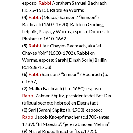
esposo:
Rabbi
Abraham Samuel Bachrach
(1575-1615), Rabbi en Worms
(4)
Rabbi
(Moses) Samson / “Simson” /
Bachrach (1607-1670), Rabbi in Goding,
Leipnik, Praga, y Worms, esposa: Dobrusch
Phobus (c.1610-1662)
(5)
Rabbi
Jair Chayim Bachrach, aka “el
Chavas Yoir” (1638-1702), Rabbi en
Worms, esposa: Sarah [Dinah Sorle] Brillin
(c.1638-1703)
(6)
Rabbi
Samson / “Simson” / Bachrach (b.
c.1657).
(7)
Malka Bachrach (b. c.1680), esposo:
Rabbi
Zalman Shpitz, presidente del Bet Din
(tribual secreto hebreo) en Eisenstadt
(8)
Sarl [Sarah] Shpitz (b. 1703), esposo:
Rabbi
Jacob Knoepflmacher (c.1700-antes
1739), “El Maestro”, “jefe rabino en Mehrin”
(9)
Nissel Knoepflmacher (b. c.1722),