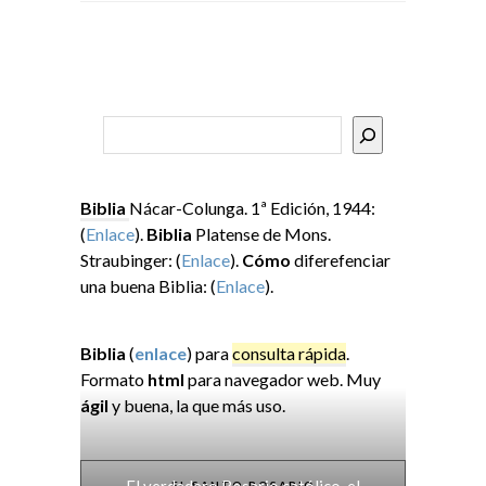
Buscar
Biblia
Nácar-Colunga. 1ª Edición, 1944:
(
Enlace
).
Biblia
Platense de Mons.
Straubinger: (
Enlace
).
Cómo
diferefenciar
una buena Biblia: (
Enlace
).
Biblia
(
enlace
) para
consulta rápida
.
Formato
html
para navegador web. Muy
ágil
y buena, la que más uso.
EL SANTO ROSARIO