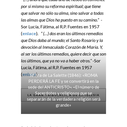
por sí mismo su reforma espiritual; que tiene
que salvar no sólo su alma, sino salvar a todas
las almas que Dios ha puesto en su camino.”
-
Sor Lucía, Fátima, al R.P. Fuentes en 1957
(
enlace
).
” (…) dos eran los últimos remedios
que Dios daba al mundo; el Santo Rosario y la
devoción al Inmaculado Corazón de María. Y,
al ser los últimos remedios, quiere decir que son
los últimos, que ya no va a haber otros.”
-Sor
Lucía, Fátima, al R.P. Fuentes en 1957
(
enlace
).
Nª Sra de La Salette (1846): «ROMA
PERDERÁ LA FE y se convertirá en la
sede del ANTICRISTO». «El número de
Sacerdotes y religiosos que se
LA GRAN TRIBULACIÓN DE LA IGLESIA
separarán de la verdadera religión será
grande»