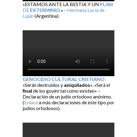
«ESTAMOS ANTE LA BESTIA Y UN
PLAN
DE
EXTERMINIO
.» -
Hermana Lucía de
Luján
(Argentina).
GENOCIDIO CULTURAL CRISTIANO
:
«Serán destruidos y
aniquilados
». «Será el
final
de los goyim tal como existen» –
Declaración de un judío ortodoxo anónimo.
(
Enlace
a más declaraciones de este tipo por
judíos ortodoxos).