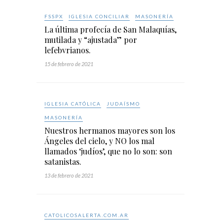
FSSPX
IGLESIA CONCILIAR
MASONERÍA
La última profecía de San Malaquías,
mutilada y “ajustada” por
lefebvrianos.
15 de febrero de 2021
IGLESIA CATÓLICA
JUDAÍSMO
MASONERÍA
Nuestros hermanos mayores son los
Ángeles del cielo, y NO los mal
llamados ‘judíos’, que no lo son: son
satanistas.
13 de febrero de 2021
CATOLICOSALERTA.COM.AR