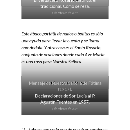
El verdadero Rosario católico, el
tradicional. Cómo se reza.
1 de febrero de 2021
Este ábaco portátil de nudos o bolitas es sólo
una ayuda para llevar la cuenta y se llama
camándula. Y otra cosa es el Santo Rosario,
conjunto de oraciones donde cada Ave María
es una rosa para Nuestra Señora
.
Mensaje de Nuestra Señora de Fátima
Nª SEÑORA DE FÁTIMA
(1917).
Declaraciones de Sor Lucía al P.
2 de febrero de 2021
Agustín Fuentes en 1957.
1 de febrero de 2021
” (…) ahora que cada uno de nosotros comience