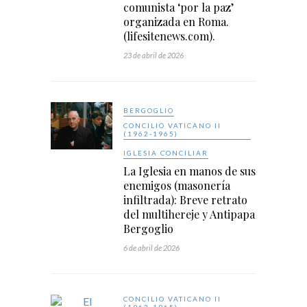
comunista ‘por la paz’
organizada en Roma.
(lifesitenews.com).
23 de abril de 2026
BERGOGLIO
CONCILIO VATICANO II
(1962-1965)
IGLESIA CONCILIAR
La Iglesia en manos de sus
enemigos (masonería
infiltrada): Breve retrato
del multihereje y Antipapa
Bergoglio
6 de abril de 2026
CONCILIO VATICANO II