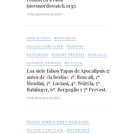
(novusordowatch.org).
19 de septiembre de 2024
APOCALIPSIS
BERGOGLIO
IGLESIA CONCILIAR
MONTINI
RATZINGER
ROBERT PREVOST
RONCALLI
ÚLTIMOS TIEMPOS
WOJTYLA
Los siete falsos Papas de Apocalipsis 17
antes de «la bestia»: 1º. Roncali, 2º.
Montini, 3º. Luciani, 4º. Wojtyla, 5º.
Ratzinger, 6º. Bergoglio y 7º Prevost.
29 de diciembre de 2021
FALSAS APARICIONES MARIANAS
IGLESIA CONCILIAR
MASONERÍA