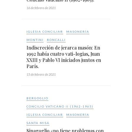
16 de febrero de 2021
IGLESIA CONCILIAR
MASONERÍA
MONTINI
RONCALLI
Indiscreción de jerarca masón: En
1992 había cuatro vati-logias, Juan
XXIII y Pablo VI iniciados juntos en
París.
15 de febrero de 2021
BERGOGLIO
CONCILIO VATICANO II (1962-1965)
IGLESIA CONCILIAR
MASONERÍA
SANTA MISA
Sinagoglio «no tiene problemas con