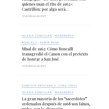
quienes usan el rito de 1962»:
Castrillón; por algo será…
15 de febrero de 2021
IGLESIA CONCILIAR
MASONERÍA
RONCALLI
SANTA MISA
Misal de 1962: Cómo Roncalli
transgredió el Canon con el pretexto
de honrar a San José.
15 de febrero de 2021
CONCILIO VATICANO II (1962-1965)
IGLESIA CONCILIAR
MASONERÍA
La gran mayoría de los “sacerdotes”
ordenados después de 1968 son falsos,
nulos, por la alteración -