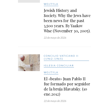
WOJTYLA
Jewish History and
Society. Why the Jews have
been news for the past
3,500 years. By Yaakov
Wise (November 30, 2005).
22 de mayo de 2026
CONCILIO VATICANO II
(1962-1965)
IGLESIA CONCILIAR
WOJTYLA
El «beato» Juan Pablo II
fue formado por seguidor
de la bruja Blavatsky. (10
ene.2012)
22 de mayo de 2026