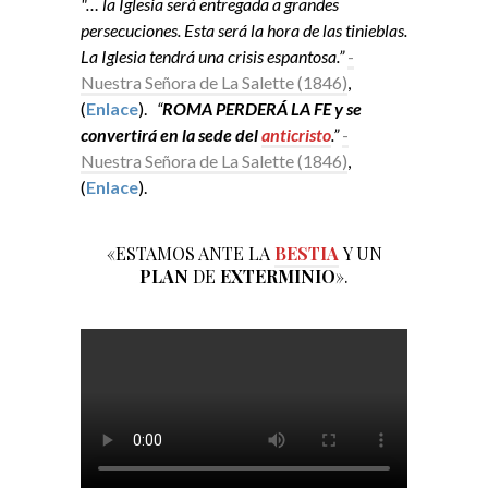
"… la Iglesia será entregada a grandes
persecuciones. Esta será la hora de las tinieblas.
La Iglesia tendrá una crisis espantosa.”
-
Nuestra Señora de La Salette (1846)
,
(
Enlace
).
“
ROMA PERDERÁ LA FE y se
convertirá en la sede del
anticristo
.”
-
Nuestra Señora de La Salette (1846)
,
(
Enlace
).
«ESTAMOS ANTE LA
BESTIA
Y UN
PLAN
DE
EXTERMINIO
».