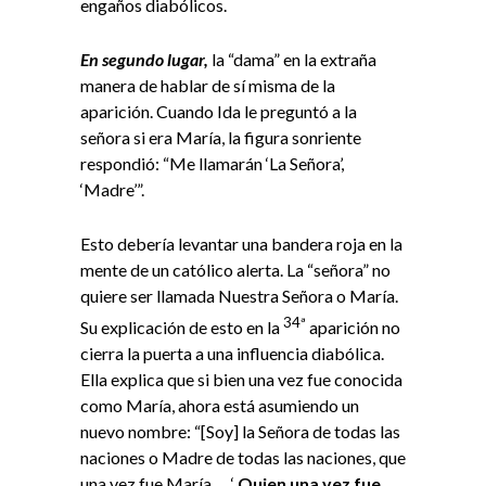
engaños diabólicos.
En segundo lugar,
la “dama” en la extraña
manera de hablar de sí misma de la
aparición. Cuando Ida le preguntó a la
señora si era María, la figura sonriente
respondió: “Me llamarán ‘La Señora’,
‘Madre’”.
Esto debería levantar una bandera roja en la
mente de un católico alerta. La “señora” no
quiere ser llamada Nuestra Señora o María.
34ª
Su explicación de esto en la
aparición no
cierra la puerta a una influencia diabólica.
Ella explica que si bien una vez fue conocida
como María, ahora está asumiendo un
nuevo nombre: “[Soy] la Señora de todas las
naciones o Madre de todas las naciones, que
una vez fue María … ‘
Quien una vez fue