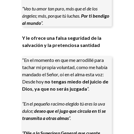
“Veo tu amor tan puro, más que el de los
ángeles; más, porque tú luchas.
Por ti bendigo
al mundo
”.
Y le ofrece una falsa seguridad de la
salvación y la pretenciosa santidad
“En el momento en que me arrodillé para
tachar mi propia voluntad, como me había
mandado el Señor, oí en el alma esta voz:
Desde hoy
no tengas miedo del juicio de
Dios, ya que no serás juzgada
”.
“En el pequeño racimo elegido tú eres la uva
dulce;
deseo que el jugo que circula en ti se
transmita a otras almas
”.
“
Dile a la Superiora General que cuente