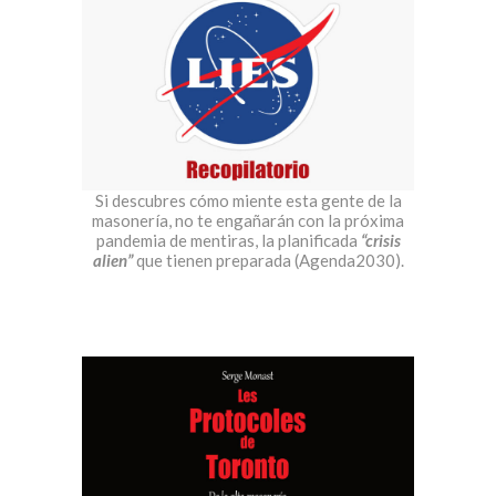
Si descubres cómo miente esta gente de la
masonería, no te engañarán con la próxima
pandemia de mentiras, la planificada
“crisis
alien”
que tienen preparada (Agenda2030).