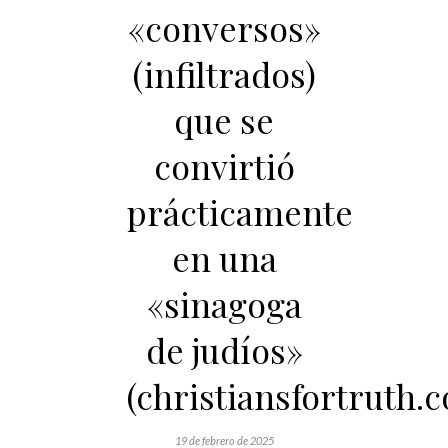
«conversos»
(infiltrados)
que se
convirtió
prácticamente
en una
«sinagoga
de judíos»
(christiansfortruth.
19 de febrero de 2025