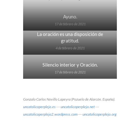
Ayuno.
17 de febrero de 2021
La oración es una disposición de
gratitud.
4 de febrero de 2021
Silencio interior y Oración.
17 de febrero de 2021
Gonzalo Carlos Novillo Lapeyra (Pozuelo de Alarcón. España).
uncatolicoperplejo.es
---
uncatolicoperplejo.net
---
uncatolicoperplejo2.wordpress.com
---
uncatolicoperplejo.org