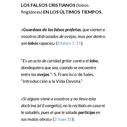
LOS FALSOS CRISTIANOS
(lobos
fingidores)
EN LOS ÚLTIMOS TIEMPOS.
«
Guardaos de los falsos profetas
, que vienen a
vosotros disfrazados de ovejas, mas por dentro
son
lobos
rapaces.»
(
Mateo 7, 15
).
“
Es un acto de caridad gritar contra el
lobo
,
dondequiera que sea, cuando se encuentre
entre las
ovejas
.
”- S. Francisco de Sales,
“Introducción a la Vida Devota.”
«Si alguno viene a vosotros y no lleva esta
doctrina (el Evangelio), no le recibáis en casa ni
le saludéis, pues el que le saluda
participa
en
sus malas obras.»
(
2 Juan 10
).