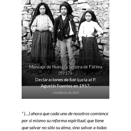
Mensaje de Nuestra Señora de Fátima
(1917).
Declaraciones de Sor Lucía al P.
2 de febrero de 2021
Agustín Fuentes en 1957.
1 de febrero de 2021
” (…) ahora que cada uno de nosotros comience
por sí mismo su reforma espiritual; que tiene
que salvar no sólo su alma, sino salvar a todas