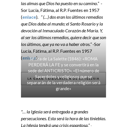
las almas que Dios ha puesto en su camino.”
-
Sor Lucía, Fátima, al R.P. Fuentes en 1957
(
enlace
).
” (…) dos eran los últimos remedios
que Dios daba al mundo; el Santo Rosario y la
devoción al Inmaculado Corazón de María. Y,
al ser los últimos remedios, quiere decir que son
los últimos, que ya no va a haber otros.”
-Sor
Lucía, Fátima, al R.P. Fuentes en 1957
(
enlace
).
Nª Sra de La Salette (1846): «ROMA
PERDERÁ LA FE y se convertirá en la
sede del ANTICRISTO». «El número de
Sacerdotes y religiosos que se
LA GRAN TRIBULACIÓN DE LA IGLESIA
separarán de la verdadera religión será
grande»
"… la Iglesia será entregada a grandes
persecuciones. Esta será la hora de las tinieblas.
La Iglesia tendrá una crisis espantosa.”
-