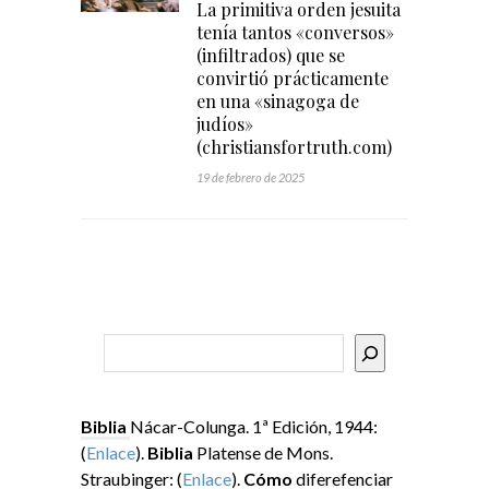
La primitiva orden jesuita
tenía tantos «conversos»
(infiltrados) que se
convirtió prácticamente
en una «sinagoga de
judíos»
(christiansfortruth.com)
19 de febrero de 2025
Buscar
Biblia
Nácar-Colunga. 1ª Edición, 1944:
(
Enlace
).
Biblia
Platense de Mons.
Straubinger: (
Enlace
).
Cómo
diferefenciar