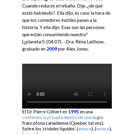
Cuando reduces el rebaño. Dije, ¿de qué
estás hablando?. Ella dijo, es caso la hora de
que los comedores inútiles pasen a la
historia. Y ella dijo: Esas son las personas
que están consumiendo nuestro"
(¿planeta?). (04:07). - Dra. Rima LaiIbow,
grabado en
2009
por Alex Jones.
El Dr Pierre Gilbert en
1995
en una
conferencia privada dentro de una
logia
francófona canadiense (Quebec tal vez).
Sobre los
'cristales líquidos'.
(
enlace
), (
enlace
),