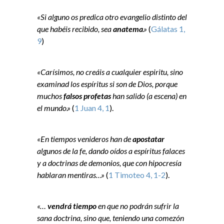
«Si alguno os predica otro evangelio distinto del
que habéis recibido, sea
anatema
.»
(
Gálatas 1,
9
)
«Carísimos, no creáis a cualquier espiritu, sino
examinad los espíritus si son de Dios, porque
muchos
falsos profetas
han salido (a escena) en
el mundo.»
(
1 Juan 4, 1
).
«En tiempos venideros han de
apostatar
algunos de la fe, dando oídos a espíritus falaces
y a doctrinas de demonios, que con hipocresía
hablaran mentiras…»
(
1 Timoteo 4, 1-2
).
«…
vendrá tiempo
en que no podrán sufrir la
sana doctrina, sino que, teniendo una comezón