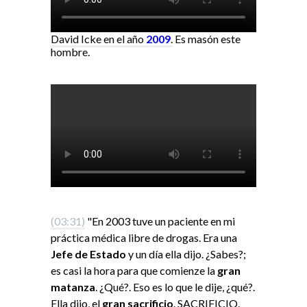
David Icke en el año
2009
.
Es masón este
hombre.
(03:31)
"En 2003 tuve un paciente en mi
práctica médica libre de drogas. Era una
Jefe de Estado
y un día ella dijo. ¿Sabes?;
es casi la hora para que comienze la
gran
matanza
. ¿Qué?. Eso es lo que le dije, ¿qué?.
Ella dijo, el
gran sacrificio
. SACRIFICIO.