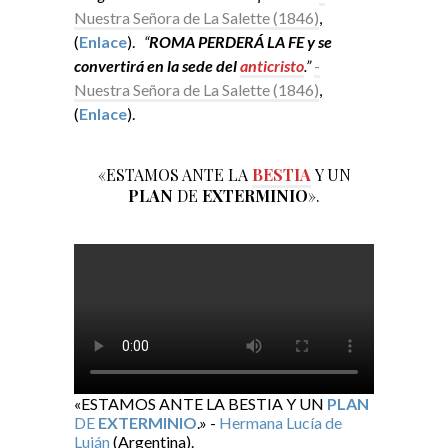
Nuestra Señora de La Salette (1846)
,
(
Enlace
).
“
ROMA PERDERÁ LA FE y se
convertirá en la sede del
anticristo
.”
-
Nuestra Señora de La Salette (1846)
,
(
Enlace
).
«ESTAMOS ANTE LA
BESTIA
Y UN
PLAN
DE
EXTERMINIO
».
«ESTAMOS ANTE LA BESTIA Y UN
PLAN
DE
EXTERMINIO
.» -
Hermana Lucía de
Luján
(Argentina).