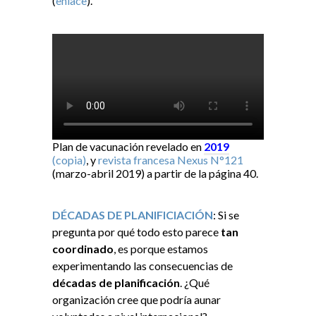
(
enlace
).
Plan de vacunación revelado en
2019
(copia)
, y
revista francesa Nexus N°121
(marzo-abril 2019) a partir de la página 40.
DÉCADAS DE PLANIFICIACIÓN
: Si se
pregunta por qué todo esto parece
tan
coordinado
, es porque estamos
experimentando las consecuencias de
décadas de planificación
. ¿Qué
organización cree que podría aunar