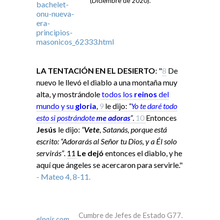
(Diciembre de 2020).
LA TENTACIÓN EN EL DESIERTO
: "
8
De
nuevo le llevó el diablo a una montaña muy
alta, y mostrándole
todos los
reinos
del
mundo y su
gloria
,
9
le dijo:
“
Yo
te daré todo
esto si
postrándote
me adoras
”
.
10
Entonces
Jesús
le dijo:
“
Vete
, Satanás, porque está
escrito: “Adorarás al Señor tu Dios, y a Él solo
servirás”
.
11
Le dejó
entonces el diablo, y he
aquí que ángeles se acercaron para servirle."
- Mateo 4, 8-11.
Cumbre de Jefes de Estado G77.
elpais.com