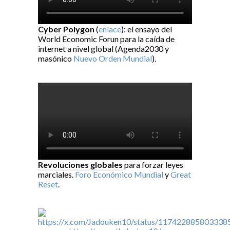
Cyber Polygon
(
enlace
): el ensayo del
World Economic Forun para la caída de
internet a nivel global (Agenda2030 y
masónico
Nuevo Orden Mundial
).
Revoluciones globales
para forzar leyes
marciales.
Foro Económico Mundial
y
Great
Reset
.