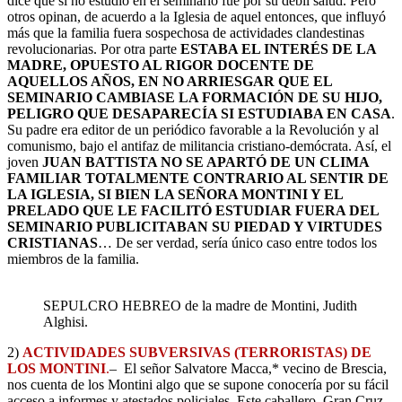
dice que si no estudió en el seminario fue por su débil salud. Pero
otros opinan, de acuerdo a la Iglesia de aquel entonces, que influyó
más que la familia fuera sospechosa de actividades clandestinas
revolucionarias. Por otra parte
ESTABA EL INTERÉS DE LA
MADRE, OPUESTO AL RIGOR DOCENTE DE
AQUELLOS AÑOS, EN NO ARRIESGAR QUE EL
SEMINARIO CAMBIASE LA FORMACIÓN DE SU HIJO,
PELIGRO QUE DESAPARECÍA SI ESTUDIABA EN CASA
.
Su padre era editor de un periódico favorable a la Revolución y al
comunismo, bajo el antifaz de militancia cristiano-demócrata. Así, el
joven
JUAN BATTISTA NO SE APARTÓ DE UN CLIMA
FAMILIAR TOTALMENTE CONTRARIO AL SENTIR DE
LA IGLESIA, SI BIEN LA SEÑORA MONTINI Y EL
PRELADO QUE LE FACILITÓ ESTUDIAR FUERA DEL
SEMINARIO PUBLICITABAN SU PIEDAD Y VIRTUDES
CRISTIANAS
… De ser verdad, sería único caso entre todos los
miembros de la familia.
SEPULCRO HEBREO de la madre de Montini, Judith
Alghisi.
2)
ACTIVIDADES SUBVERSIVAS
(TERRORISTAS)
DE
LOS MONTINI
.
– El señor Salvatore Macca,* vecino de Brescia,
nos cuenta de los Montini algo que se supone conocería por su fácil
acceso a informes y atestados policiales. Este caballero, Gran Cruz