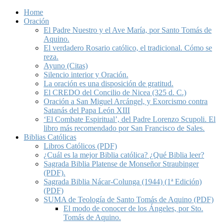
Home
Oración
El Padre Nuestro y el Ave María, por Santo Tomás de
Aquino.
El verdadero Rosario católico, el tradicional. Cómo se
reza.
Ayuno (Citas)
Silencio interior y Oración.
La oración es una disposición de gratitud.
El CREDO del Concilio de Nicea (325 d. C.)
Oración a San Miguel Arcángel, y Exorcismo contra
Satanás del Papa León XIII
‘El Combate Espiritual’, del Padre Lorenzo Scupoli. El
libro más recomendado por San Francisco de Sales.
Biblias Católicas
Libros Católicos (PDF)
¿Cuál es la mejor Biblia católica? ¿Qué Biblia leer?
Sagrada Biblia Platense de Monseñor Straubinger
(PDF).
Sagrada Biblia Nácar-Colunga (1944) (1ª Edición)
(PDF)
SUMA de Teología de Santo Tomás de Aquino (PDF)
El modo de conocer de los Ángeles, por Sto.
Tomás de Aquino.