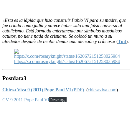
«Esta es la lápida que hizo construir Pablo VI para su madre, que
fue criada como judía y parece haber sido una falsa conversa al
catolicismo. Está formada enteramente por símbolos masónicos
ocultos, no tiene nada de cristiano. Se colocó un muro a su
alrededor después de recibir demasiada atención y críticas.»
(
Tuit
).
https://x.com/rosaryknight/status/1620672151258025984
Postdata
3
Chiesa Viva 9 (2011) Pope Paul VI
(PDF)
. (
chiesaviva.com
).
CV 9 2011 Pope Paul VI
Descarga