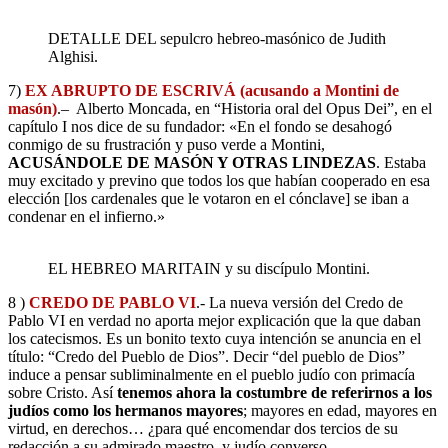
DETALLE DEL sepulcro hebreo-masónico de Judith
Alghisi.
7)
EX ABRUPTO DE ESCRIVÁ (acusando a Montini de
masón)
.– Alberto Moncada, en “Historia oral del Opus Dei”, en el
capítulo I nos dice de su fundador: «En el fondo se desahogó
conmigo de su frustración y puso verde a Montini,
ACUSÁNDOLE DE MASÓN Y OTRAS LINDEZAS
. Estaba
muy excitado y previno que todos los que habían cooperado en esa
elección [los cardenales que le votaron en el cónclave] se iban a
condenar en el infierno.»
EL HEBREO MARITAIN y su discípulo Montini.
8 )
CREDO DE PABLO VI
.- La nueva versión del Credo de
Pablo VI en verdad no aporta mejor explicación que la que daban
los catecismos. Es un bonito texto cuya intención se anuncia en el
título: “Credo del Pueblo de Dios”. Decir “del pueblo de Dios”
induce a pensar subliminalmente en el pueblo judío con primacía
sobre Cristo. Así
tenemos ahora la costumbre de referirnos a los
judíos como los hermanos mayores
; mayores en edad, mayores en
virtud, en derechos… ¿para qué encomendar dos tercios de su
redacción a su admirado maestro, y judío converso,