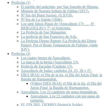
Profecías (1)
El pueblo del anticristo, por San Agustín de Hipona.
Mensaje de Nuestra Señora de Fátima (1917).
Nª Sra del Buen Suceso. (S.XVII).
Nª Sra de La Salette (1846).
Los siete falsos Papas de (Apocalipsis 17): …, 6º.
BERGOGLIO y 7º, el Anticristo.
La Profecía de San Malaquías.
La profecía de San Francisco de Asís.
La Profezia Degno Pastore (La Profecía del Digno
Pastor). Por el Beato Tomasuccio de Foligno, (siglo
XIV).
Profecías (2)
Los cuatro jinetes de Apocalipsis.
La marca de la bestia (Apocalipsis 13).
Profecía de Zacarías (Capítulo 13).
Apocalipsis de Isaías: capítulos 24, 25, 26 y 27.
DIES IRAE: el Día de la Ira, el Día del Juicio Final, la
Batalla de Harmagedon.
(Vídeo) DIES IRAE: el Día de la Ira, el Día del
Juicio Final, la Batalla de Harmagedon.
Apocalipsis. Los 22 capítulos sin notas dogmáticas.
Apocalipsis. Los 22 capítulos con sus notas de
exégesis.
EL FIN DEL TIEMPO (Heinrich Schlie).