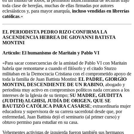
en un mundo de lobos, la permisión indiscriminada de lecturas trajo
toda clase de herejías, muchas de ellas firmadas por autores
eclesiásticos y, para mayor anarquía,
incluso vendidas en librerías
católicas
.
«
EL PERIODISTA PEDRO RIZO CONFIRMA LA
ASCENDENCIA HEBREA DE GIOVANNI BATISTA
MONTINI
Artículo: El humanismo de Maritain y Pablo VI
«
Para sacar consecuencias de la amistad de Pablo VI con Maritain
habría que remontarse a cuando el filósofo y el citado Sturzo
militaban en la Democracia Cristiana con el comprometido apoyo de
toda la familia de Juan Battista Montini:
EL PADRE, GIORGIO
MONTINI, DESCENDIENTE DE UN RABINO
, abogado y
periodista muy activo en compromisos políticos nada cercanos a los
intereses de la Iglesia de su tiempo;
SU MADRE, GIUDITTA
(JUDITH) ALGHISI, JUDÍA DE ORIGEN, QUE SE
BAUTIZÓ CATÓLICA PARA CASARSE
; extraordinaria mujer
educadora y supervisora de su carrera sacerdotal desde que, por
enfermedad, Juan Battista dejó el seminario (al primer curso) y
obtuvo permiso para estudiar en su casa.
Vehementes activistas de izquierda fueron también sus hermanos