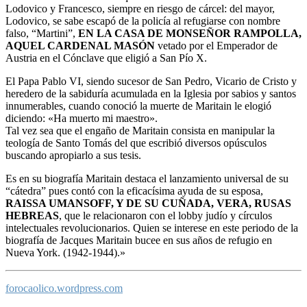
Lodovico y Francesco, siempre en riesgo de cárcel: del mayor,
Lodovico, se sabe escapó de la policía al refugiarse con nombre
falso, “Martini”,
EN LA CASA DE MONSEÑOR RAMPOLLA,
AQUEL CARDENAL MASÓN
vetado por el Emperador de
Austria en el Cónclave que eligió a San Pío X.
El Papa Pablo VI, siendo sucesor de San Pedro, Vicario de Cristo y
heredero de la sabiduría acumulada en la Iglesia por sabios y santos
innumerables, cuando conoció la muerte de Maritain le elogió
diciendo: «Ha muerto mi maestro».
Tal vez sea que el engaño de Maritain consista en manipular la
teología de Santo Tomás del que escribió diversos opúsculos
buscando apropiarlo a sus tesis.
Es en su biografía Maritain destaca el lanzamiento universal de su
“cátedra” pues contó con la eficacísima ayuda de su esposa,
RAISSA UMANSOFF, Y DE SU CUÑADA, VERA, RUSAS
HEBREAS
, que le relacionaron con el lobby judío y círculos
intelectuales revolucionarios. Quien se interese en este periodo de la
biografía de Jacques Maritain bucee en sus años de refugio en
Nueva York. (1942-1944)
.»
forocaolico.wordpress.com