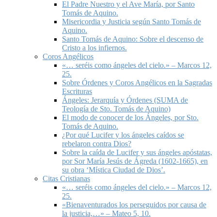
El Padre Nuestro y el Ave María, por Santo
Tomás de Aquino.
Misericordia y Justicia según Santo Tomás de
Aquino.
Santo Tomás de Aquino: Sobre el descenso de
Cristo a los infiernos.
Coros Angélicos
«… seréis como ángeles del cielo.» – Marcos 12,
25.
Sobre Órdenes y Coros Angélicos en la Sagradas
Escrituras
Ángeles: Jerarquía y Órdenes (SUMA de
Teología de Sto. Tomás de Aquino)
El modo de conocer de los Ángeles, por Sto.
Tomás de Aquino.
¿Por qué Lucifer y los ángeles caídos se
rebelaron contra Dios?
Sobre la caída de Lucifer y sus ángeles apóstatas,
por Sor María Jesús de Ágreda (1602-1665), en
su obra ‘Mística Ciudad de Dios’.
Citas Cristianas
«… seréis como ángeles del cielo.» – Marcos 12,
25.
«Bienaventurados los perseguidos por causa de
la justicia,…» – Mateo 5, 10.