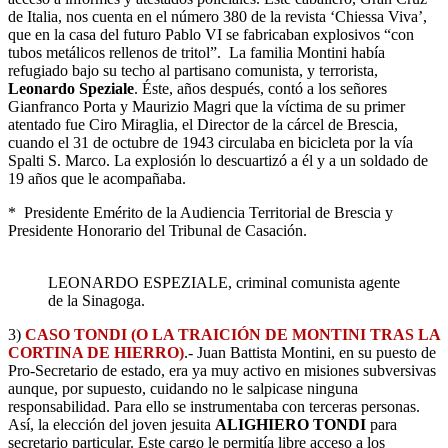
de Italia, nos cuenta en el número 380 de la revista ‘Chiessa Viva’,
que en la casa del futuro Pablo VI se fabricaban explosivos “con
tubos metálicos rellenos de tritol”. La familia Montini había
refugiado bajo su techo al partisano comunista, y terrorista,
Leonardo Speziale
. Éste, años después, contó a los señores
Gianfranco Porta y Maurizio Magri que la víctima de su primer
atentado fue Ciro Miraglia, el Director de la cárcel de Brescia,
cuando el 31 de octubre de 1943 circulaba en bicicleta por la vía
Spalti S. Marco. La explosión lo descuartizó a él y a un soldado de
19 años que le acompañaba.
* Presidente Emérito de la Audiencia Territorial de Brescia y
Presidente Honorario del Tribunal de Casación.
LEONARDO ESPEZIALE, criminal comunista agente
de la Sinagoga.
3)
CASO TONDI (O LA TRAICIÓN DE MONTINI TRAS LA
CORTINA DE HIERRO)
.- Juan Battista Montini, en su puesto de
Pro-Secretario de estado, era ya muy activo en misiones subversivas
aunque, por supuesto, cuidando no le salpicase ninguna
responsabilidad. Para ello se instrumentaba con terceras personas.
Así, la elección del joven jesuita
ALIGHIERO TONDI
para
secretario particular. Este cargo le permitía libre acceso a los