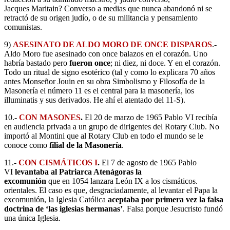
Jacques Maritain? Converso a medias que nunca abandonó ni se
retractó de su origen judío, o de su militancia y pensamiento
comunistas.
9)
ASESINATO DE ALDO MORO DE ONCE DISPAROS
.-
Aldo Moro fue asesinado con once balazos en el corazón. Uno
habría bastado pero
fueron once
; ni diez, ni doce. Y en el corazón.
Todo un ritual de signo esotérico (tal y como lo explicara 70 años
antes Monseñor Jouin en su obra Simbolismo y Filosofía de la
Masonería el número 11 es el central para la masonería, los
illuminatis y sus derivados. He ahí el atentado del 11-S).
10.-
CON MASONES
.
El 20 de marzo de 1965 Pablo VI recibía
en audiencia privada a un grupo de dirigentes del Rotary Club. No
importó al Montini que al Rotary Club en todo el mundo se le
conoce como
filial de la Masonería
.
11.-
CON CISMÁTICOS I
.
El 7 de agosto de 1965 Pablo
VI
levantaba al Patriarca Atenágoras la
excomunión
que en 1054 lanzara León IX a los cismáticos.
orientales. El caso es que, desgraciadamente, al levantar el Papa la
excomunión, la Iglesia Católica
aceptaba por primera vez la falsa
doctrina de ‘las iglesias hermanas’
. Falsa porque Jesucristo fundó
una única Iglesia.