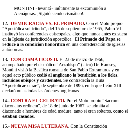
MONTINI «levantó» inútilmente la excomunión a
Atenágoras: ¡Siguió siendo cismático!.
12.-
DEMOCRACIA VS. EL PRIMADO
.
Con el Motu propio
“Apostólica sollicitudo”, del 15 de septiembre de 1965, Pablo VI
instituyó las conferencias episcopales, algo que nunca antes existiera
en la Iglesia de jurisdicción apostólica. El
Primado del Papa se
reduce a la condición honorífica
en una confederación de iglesias
autónomas.
13.-
CON CISMÁTICOS II
.
El 23 de marzo de 1966,
acompañado por el cismático “Arzobispo” (laico) Dr. Ramsey,
Montini visitó la Basílica romana de San Pablo Extramuros y en
aquel acto público
cedió al anglicano la bendición a los fieles,
incluidos obispos y cardenales
. Se contradecía la Bula
“Apostolicae curae”, de septiembre de 1896, en la que León XIII
declaró nulas todas las órdenes anglicanas.
14.-
CONTRA EL CELIBATO
.
Por el Motu propio “Sacrum
diaconatus ordinem”, de 18 de junio de 1967, se admitía al
diaconado a hombres de edad madura, tanto si eran solteros,
como si
estaban casados
.
15.-
NUEVA MISA LUTERANA
.
Con la Constitución