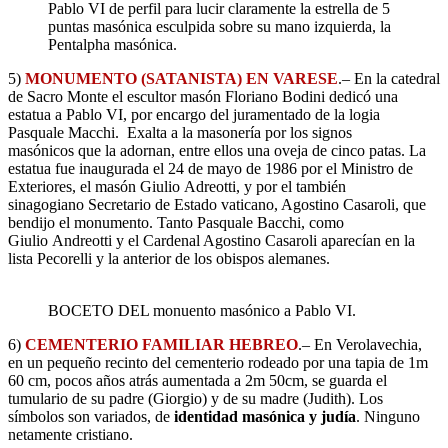
Pablo VI de perfil para lucir claramente la estrella de 5
puntas masónica esculpida sobre su mano izquierda, la
Pentalpha masónica.
5)
MONUMENTO (SATANISTA) EN VARESE
.– En la catedral
de Sacro Monte el escultor masón Floriano Bodini dedicó una
estatua a Pablo VI, por encargo del juramentado de la logia
Pasquale Macchi. Exalta a la masonería por los signos
masónicos que la adornan, entre ellos una oveja de cinco patas. La
estatua fue inaugurada el 24 de mayo de 1986 por el Ministro de
Exteriores, el masón Giulio Adreotti, y por el también
sinagogiano Secretario de Estado vaticano, Agostino Casaroli, que
bendijo el monumento. Tanto Pasquale Bacchi, como
Giulio Andreotti y el Cardenal Agostino Casaroli aparecían en la
lista Pecorelli y la anterior de los obispos alemanes.
BOCETO DEL monuento masónico a Pablo VI.
6)
CEMENTERIO FAMILIAR HEBREO
.– En Verolavechia,
en un pequeño recinto del cementerio rodeado por una tapia de 1m
60 cm, pocos años atrás aumentada a 2m 50cm, se guarda el
tumulario de su padre (Giorgio) y de su madre (Judith). Los
símbolos son variados, de
identidad masónica y judía
. Ninguno
netamente cristiano.