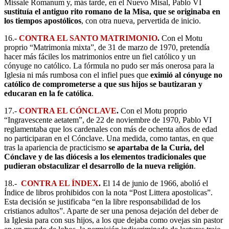
Missale Romanum y, más tarde, en el Nuevo Misal, Pablo VI
sustituía el antiguo rito romano de la Misa, que se originaba en
los tiempos apostólicos
, con otra nueva, pervertida de inicio.
16.-
CONTRA EL SANTO MATRIMONIO
.
Con el Motu
proprio “Matrimonia mixta”, de 31 de marzo de 1970, pretendía
hacer más fáciles los matrimonios entre un fiel católico y un
cónyuge no católico. La fórmula no pudo ser más onerosa para la
Iglesia ni más rumbosa con el infiel pues que
eximió al cónyuge no
católico de comprometerse a que sus hijos se bautizaran y
educaran en la fe católica
.
17.-
CONTRA EL CÓNCLAVE
.
Con el Motu proprio
“Ingravescente aetatem”, de 22 de noviembre de 1970, Pablo VI
reglamentaba que los cardenales con más de ochenta años de edad
no participaran en el Cónclave. Una medida, como tantas, en que
tras la apariencia de practicismo
se apartaba de la Curia, del
Cónclave y de las diócesis a los elementos tradicionales que
pudieran obstaculizar el desarrollo de la nueva religión
.
18.-
CONTRA EL ÍNDEX
.
El 14 de junio de 1966, abolió el
Índice de libros prohibidos con la nota “Post Littera apostolicas”.
Esta decisión se justificaba “en la libre responsabilidad de los
cristianos adultos”. Aparte de ser una penosa dejación del deber de
la Iglesia para con sus hijos, a los que dejaba como ovejas sin pastor