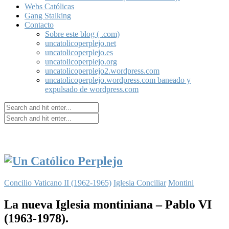
Webs Católicas
Gang Stalking
Contacto
Sobre este blog ( .com)
uncatolicoperplejo.net
uncatolicoperplejo.es
uncatolicoperplejo.org
uncatolicoperplejo2.wordpress.com
uncatolicoperplejo.wordpress.com baneado y
expulsado de wordpress.com
Concilio Vaticano II (1962-1965)
Iglesia Conciliar
Montini
La nueva Iglesia montiniana – Pablo VI
(1963-1978).