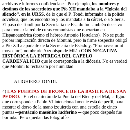
archivos e informes confidenciales. Por ejemplo,
los nombres y
destinos de los sacerdotes que Pío XII mandaba a la “Iglesia del
silencio”, en la URSS
, de lo que el P. Tondi informaba a la policía
soviética, que los encontraba y los mandaba a la cárcel, o a Siberia.
El paso de Tondi por la Secretaría de Estado fue también decisivo
para montar la red de curas comunistas que operarían en
Hispanoamérica (como el hebreo Antonio Hortelano). No se pudo
probar implicación directa de Montini, pero la firme sospecha obligó
a Pío XII a apartarle de la Secretaría de Estado y, “Promoveatur ut
moveatur”, nombrarle Arzobispo de Milán
CON NEGATIVA
HISTÓRICA LA ENTREGA DEL CAPELO
CARDENALICIO
que le correspondía a la diócesis. No es verdad
que Montini lo rechazara por humildad.
ALIGHIERO TONDI.
4)
LAS PUERTAS DE BRONCE DE LA BASÍLICA DE SAN
PEDRO
.– En el cuarterón de la Puerta del Bien y del Mal, la figura
que corresponde a Pablo VI intencionadamente está de perfil, para
mostrar el dorso de la mano izquierda con una estrella de cinco
puntas ─
pentáculo masónico luciferino
─ que poco después fue
borrada. Pero quedan las fotografías: