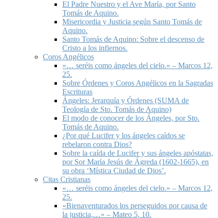
El Padre Nuestro y el Ave María, por Santo
Tomás de Aquino.
Misericordia y Justicia según Santo Tomás de
Aquino.
Santo Tomás de Aquino: Sobre el descenso de
Cristo a los infiernos.
Coros Angélicos
«… seréis como ángeles del cielo.» – Marcos 12,
25.
Sobre Órdenes y Coros Angélicos en la Sagradas
Escrituras
Ángeles: Jerarquía y Órdenes (SUMA de
Teología de Sto. Tomás de Aquino)
El modo de conocer de los Ángeles, por Sto.
Tomás de Aquino.
¿Por qué Lucifer y los ángeles caídos se
rebelaron contra Dios?
Sobre la caída de Lucifer y sus ángeles apóstatas,
por Sor María Jesús de Ágreda (1602-1665), en
su obra ‘Mística Ciudad de Dios’.
Citas Cristianas
«… seréis como ángeles del cielo.» – Marcos 12,
25.
«Bienaventurados los perseguidos por causa de
la justicia,…» – Mateo 5, 10.