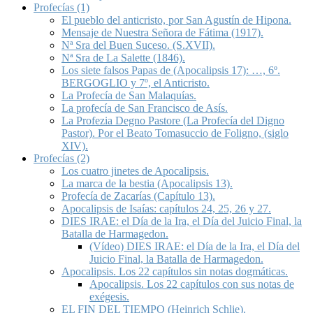
Profecías (1)
El pueblo del anticristo, por San Agustín de Hipona.
Mensaje de Nuestra Señora de Fátima (1917).
Nª Sra del Buen Suceso. (S.XVII).
Nª Sra de La Salette (1846).
Los siete falsos Papas de (Apocalipsis 17): …, 6º.
BERGOGLIO y 7º, el Anticristo.
La Profecía de San Malaquías.
La profecía de San Francisco de Asís.
La Profezia Degno Pastore (La Profecía del Digno
Pastor). Por el Beato Tomasuccio de Foligno, (siglo
XIV).
Profecías (2)
Los cuatro jinetes de Apocalipsis.
La marca de la bestia (Apocalipsis 13).
Profecía de Zacarías (Capítulo 13).
Apocalipsis de Isaías: capítulos 24, 25, 26 y 27.
DIES IRAE: el Día de la Ira, el Día del Juicio Final, la
Batalla de Harmagedon.
(Vídeo) DIES IRAE: el Día de la Ira, el Día del
Juicio Final, la Batalla de Harmagedon.
Apocalipsis. Los 22 capítulos sin notas dogmáticas.
Apocalipsis. Los 22 capítulos con sus notas de
exégesis.
EL FIN DEL TIEMPO (Heinrich Schlie).