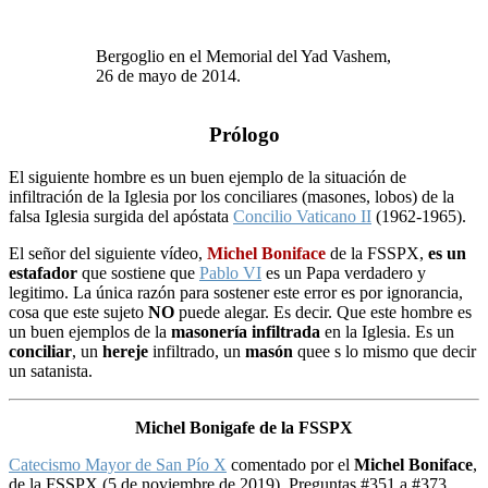
Bergoglio en el Memorial del Yad Vashem,
26 de mayo de 2014.
Prólogo
El siguiente hombre es un buen ejemplo de la situación de
infiltración de la Iglesia por los conciliares (masones, lobos) de la
falsa Iglesia surgida del apóstata
Concilio Vaticano II
(1962-1965).
El señor del siguiente vídeo,
Michel Boniface
de la FSSPX,
es un
estafador
que sostiene que
Pablo VI
es un Papa verdadero y
legitimo. La única razón para sostener este error es por ignorancia,
cosa que este sujeto
NO
puede alegar. Es decir. Que este hombre es
un buen ejemplos de la
masonería infiltrada
en la Iglesia. Es un
conciliar
, un
hereje
infiltrado, un
masón
quee s lo mismo que decir
un satanista.
Michel Bonigafe de la FSSPX
Catecismo Mayor de San Pío X
comentado por el
Michel Boniface
,
de la FSSPX (5 de noviembre de 2019). Preguntas #351 a #373