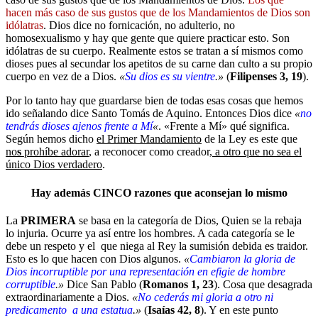
hacen más caso de sus gustos que de los Mandamientos de Dios son
idólatras
. Dios dice no fornicación, no adulterio, no
homosexualismo y hay que gente que quiere practicar esto. Son
idólatras de su cuerpo. Realmente estos se tratan a sí mismos como
dioses pues al secundar los apetitos de su carne dan culto a su propio
cuerpo en vez de a Dios.
«
Su dios es su vientre
.»
(
Filipenses 3, 19
).
Por lo tanto hay que guardarse bien de todas esas cosas que hemos
ido señalando dice Santo Tomás de Aquino. Entonces Dios dice
«
no
tendrás dioses ajenos frente a Mí
«
. «Frente a Mí» qué significa.
Según hemos dicho
el Primer Mandamiento
de la Ley es este que
no
s
prohíbe adorar
, a reconocer como creador,
a otro que no sea el
único Dios verdadero
.
Hay además CINCO razones que aconsejan lo mismo
La
PRIMERA
se basa en la categoría de Dios, Quien se la rebaja
lo injuria. Ocurre ya así entre los hombres. A cada categoría se le
debe un respeto y el que niega al Rey la sumisión debida es traidor.
Esto es lo que hacen con Dios algunos.
«
Cambiaron la gloria de
Dios incorruptible por una representación en efigie de hombre
corruptible
.»
Dice San Pablo (
Romanos 1, 23
). Cosa que desagrada
extraordinariamente a Dios.
«
No cederás mi gloria a otro ni
predicamento a una estatua
.»
(
Isaías 42, 8
). Y en este punto