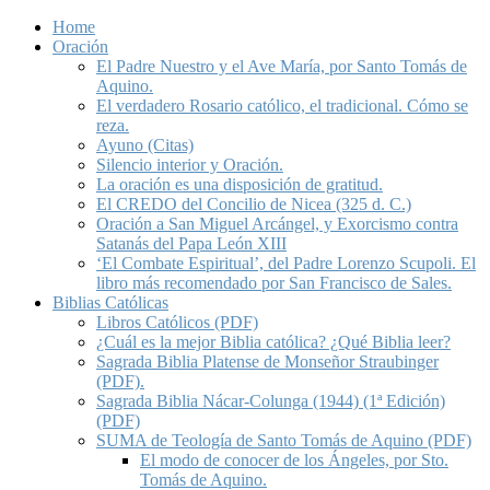
Home
Oración
El Padre Nuestro y el Ave María, por Santo Tomás de
Aquino.
El verdadero Rosario católico, el tradicional. Cómo se
reza.
Ayuno (Citas)
Silencio interior y Oración.
La oración es una disposición de gratitud.
El CREDO del Concilio de Nicea (325 d. C.)
Oración a San Miguel Arcángel, y Exorcismo contra
Satanás del Papa León XIII
‘El Combate Espiritual’, del Padre Lorenzo Scupoli. El
libro más recomendado por San Francisco de Sales.
Biblias Católicas
Libros Católicos (PDF)
¿Cuál es la mejor Biblia católica? ¿Qué Biblia leer?
Sagrada Biblia Platense de Monseñor Straubinger
(PDF).
Sagrada Biblia Nácar-Colunga (1944) (1ª Edición)
(PDF)
SUMA de Teología de Santo Tomás de Aquino (PDF)
El modo de conocer de los Ángeles, por Sto.
Tomás de Aquino.