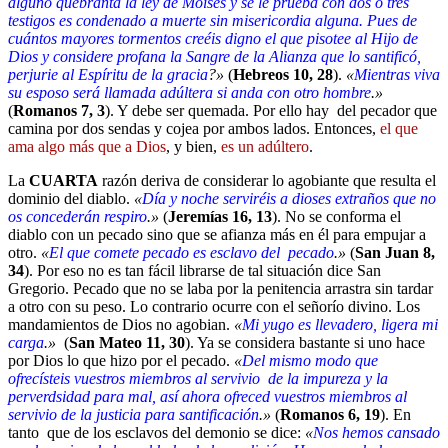
alguno quebranta la ley de Moisés y se le prueba con dos o tres
testigos es condenado a muerte sin misericordia alguna. Pues de
cuántos mayores tormentos creéis digno el que pisotee al Hijo de
Dios y considere profana la Sangre de la Alianza que lo santificó,
perjurie al Espíritu de la gracia
?»
(
Hebreos 10, 28
).
«
Mientras viva
su esposo será llamada adúltera si anda con otro hombre
.»
(
Romanos 7, 3
). Y debe ser quemada. Por ello hay del pecador que
camina por dos sendas y cojea por ambos lados. Entonces,
el que
ama algo más que a Dios
, y bien,
es un adúltero
.
La
CUARTA
razón deriva de considerar lo agobiante que resulta el
dominio del diablo.
«
Día y noche serviréis a dioses extraños que no
os concederán respiro
.»
(
Jeremías 16, 13
). No se conforma el
diablo con un pecado sino que se afianza más en él para empujar a
otro.
«
El que comete pecado es esclavo del pecado
.»
(
San Juan 8,
34
). Por eso no es tan fácil librarse de tal situación dice San
Gregorio. Pecado que no se laba por la penitencia arrastra sin tardar
a otro con su peso. Lo contrario ocurre con el señorío divino. Los
mandamientos de Dios no agobian.
«
Mi yugo es llevadero, ligera mi
carga
.»
(
San Mateo 11, 30
). Ya se considera bastante si uno hace
por Dios lo que hizo por el pecado.
«
Del mismo modo que
ofrecísteis vuestros miembros al servivio de la impureza y la
perverdsidad para mal, así ahora ofreced vuestros miembros al
servivio de la justicia para santificación
.»
(
Romanos 6, 19
). En
tanto que de los esclavos del demonio se dice:
«
Nos hemos cansado