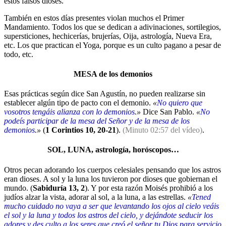
estos falsos dioses.
También en estos días presentes violan muchos el Primer
Mandamiento. Todos los que se dedican a adivinaciones, sortilegios,
supersticiones, hechicerías, brujerías, Oija, astrología, Nueva Era,
etc. Los que practican el Yoga, porque es un culto pagano a pesar de
todo, etc.
MESA de los demonios
Esas prácticas según dice San Agustín, no pueden realizarse sin
establecer algún tipo de pacto con el demonio.
«
No quiero que
vosotros tengáis alianza con lo demonios
.»
Dice San Pablo.
«
No
podeís participar de la mesa del Señor y de la mesa de los
demonios
.»
(
1 Corintios 10, 20-21
).
(Minuto 02:57 del vídeo)
.
SOL, LUNA, astrología, horóscopos…
Otros pecan adorando los cuerpos celesiales pensando que los astros
eran dioses. A sol y la luna los tuvieron por dioses que gobiernan el
mundo. (
Sabiduría 13, 2
). Y por esta razón Moisés prohibió a los
judíos alzar la vista, adorar al sol, a la luna, a las estrellas.
«
Tened
mucho cuidado no vaya a ser que levantando los ojos al cielo veáis
el sol y la luna y todos los astros del cielo, y dejándote seducir los
adores y des culto a los seres que creó el señor tu Dios para servicio