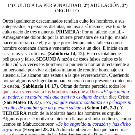
1ª
) CULTO A LA PERSONALIDAD,
2ª
) ADULACIÓN,
3ª
)
ORGULLO.
Otros igualmente descaminados rendían culto los hombres, a sus
antepasados, a personas distintas, incluso a sí mismos, ese tipo de
culto nació de tres maneras.
PRIMERA
: Por un afecto carnal. -
Amargamente dolorido por la muerte prematura de su hijo, manda
hacer un retrato de él, y al que poco tiempo antes fallecía como
hombre comienza ahora a venerarlo como a un dios. E inicia en su
casa ritos y sacrificios.- (
Sabiduría 14, 15
). Esto es totalmente
peligroso y falso.
SEGUNDA
razón de estos falsos cultos es la
adulación. A veces los hombres no pudiendo honrar directamente a
un personaje por vivir alejados trataron de rendirle homenaje en
ausencia. Le alzaron una estatua a la que reverenciaron. Queriendo
honrar algunos se ingeniaron para venerar como presente a quien no
lo estaba. (
Sabiduría 14, 17
). Obran de forma parecida todos
los
que aman y veneran a los hombres más que a Dios
.
«
El que ama a
su padre, a su madre más que a mí no es digno de m
í
.»
dice Cristo
(
San Mateo 10, 37
).
«
No pongáis vuestra confianza en príncipes ni
en hijos de hombre que no pueden salvar
.»
(
Salmo 145, 2-3
). Y
TERCERA
razón de la idolatría hacia los hombres es orgullo.
Algunos por este motivo se hicieron llamar a sí mismo dioses, como
leemos en Mabucodonosor.
«
Se ha engreído tu corazón y has dicho
soy dios
.»
(
Ezequiel 28, 2
). Actúan también así los que hacen más
caso de sus gustos que de los Mandamientos de Dios.
Los que