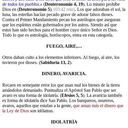
de todos los pueblos
.»
(
Deuteronomio 4, 19
). Lo mismo prohíbe
Dios en (
Deuteronomio 5
).
(03:42 min)
. Los que adoraban el sol, la
luna, las estrellas hacían pecado grave de adorar falsos dioses.
Contra el Primer Mandamiento pecan los astrólogos que aseguran
que los espíritus están gobernados por los astros. Siendo así que
estos han sido hechos para el hombre cuyo único Señor es Dios.
Todo lo que es astrología, horóscopos, entra en esta categoría.
FUEGO, AIRE,…
Otros daban culto a los elementos inferiores. Al fuego, al aire, los
tuvieron por dioses. (
Sabiduría 13, 2
).
DINERO, AVARICIA.
Recaen en semejante error los que usan mal los bienes de la tierra
amándolos demasiado. Puntualiza el Apóstol San Pablo que ser
avaro es una forma de idolatría. (
Efesios 5, 5
). La avaricia también
es forma de idolatría dice San Pablo. Los banqueros, usureros,
avaros, aquellos que estafan a la gente,
que aman más
el dinero que
la Ley de Dios
son idólatras.
IDOLATRÍA