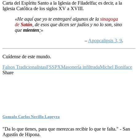
Carta del Espíritu Santo a la Iglesia de Filadelfia; es decir, a la
Iglesia Católica de los siglos XV a XVIII.
«He aquí que yo te entregaré algunos de la
sinagoga
de
Satán
, de esos que dicen ser judíos y no lo son, sino
que
mienten
;»
–
Apopcalipsis 3, 9
.
Cuídense de este mundo.
Falsos Tradicionalistas
FSSPX
Masonería infiltrada
Michel Boniface
Share
Gonzalo Carlos Novillo Lapeyra
"Da lo que tienes, para que merezcas recibir lo que te falta." - San
Agustín de Hipona.