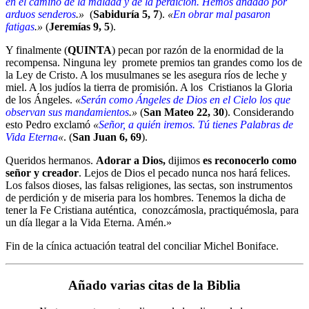
en el camino de la maldad y de la perdición. Hemos andado por
arduos senderos
.»
(
Sabiduría 5, 7
).
«
En obrar mal pasaron
fatigas
.»
(
Jeremías 9, 5
).
Y finalmente (
QUINTA
) pecan por razón de la enormidad de la
recompensa. Ninguna ley promete premios tan grandes como los de
la Ley de Cristo. A los musulmanes se les asegura ríos de leche y
miel. A los judíos la tierra de promisión. A los Cristianos la Gloria
de los Ángeles.
«
Serán como Ángeles de Dios en el Cielo los que
observan sus mandamientos
.»
(
San Mateo 22, 30
). Considerando
esto Pedro exclamó
«
Señor, a quién iremos. Tú tienes Palabras de
Vida Eterna
«
. (
San Juan 6, 69
).
Queridos hermanos.
Adorar a Dios,
dijimos
es reconocerlo como
señor y creador
. Lejos de Dios el pecado nunca nos hará felices.
Los falsos dioses, las falsas religiones, las sectas, son instrumentos
de perdición y de miseria para los hombres. Tenemos la dicha de
tener la Fe Cristiana auténtica, conozcámosla, practiquémosla, para
un día llegar a la Vida Eterna. Amén.»
Fin de la cínica actuación teatral del conciliar Michel Boniface.
Añado varias citas de la Biblia