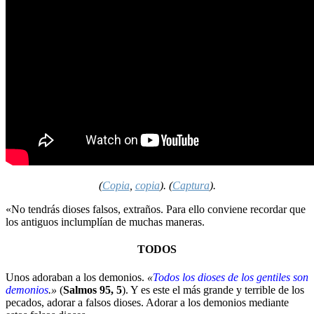
(
Copia
,
copia
). (
Captura
).
«No tendrás dioses falsos, extraños. Para ello conviene recordar que
los antiguos inclumplían de muchas maneras.
TODOS
Unos adoraban a los demonios.
«
Todos los dioses de los gentiles son
demonios
.»
(
Salmos 95, 5
). Y es este el más grande y terrible de los
pecados, adorar a falsos dioses. Adorar a los demonios mediante