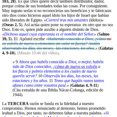
103, 28
). Es que Dios quiere decir también distribuidor, dador,
porque colma de sus bondades todas las cosas. Por consiguiente.
Muy ingrato serías si no reconocieras sus beneficios y te fabricaras
otro dios como hicieron aquel ídolo los hijos de Israel que habían
sido liberados de Egipto.
«
Correré tras mis amantes
(ídolos)
«
(
Oseas 2, 5
). Así actúa quien pone su esperanza en otro que no sea
Dios. Esto es, quien pide auxilio a alguien distinto de Dios.
«
Dichoso aquel cuya esperanza es el nombre del Señor
.»
(
Salmo
39, 5
). El Apóstol escribe «
Habiendo conocido a Dios, ¿cómo
no
os volvéis de nuevo a elementos sin valor ni fuerza? Andáis
observando los días, los meses, las estaciones, los años
.»
(
Gálatas
4, 9-10
).
(Minuto 10:46 del vídeo)
.
»
9
Ahora que habéis conocido a Dios, o mejor, habéis
sido de Dios conocidos, ¿
cómo de nuevo os volvéis
a
los flacos y pobres elementos a los cuales de nuevo
queréis servir?
10
Observáis los días, los meses, las
estaciones y los años.
11
Temo que hagáis vanos tantos
afanes como entre vosotros pasé
.»
(
Gálatas 4, 9-11
)
(Cita extraída de una Biblia Nácar-Colunga, edición de
1944).
La
TERCERA
razón se funda en la fidelidad a nuestro
compromiso. Hemos renunciado al demonio, hemos prometido
lealtad a Dios, por tanto, no debemos faltar a nuestra palabra.
«
Si