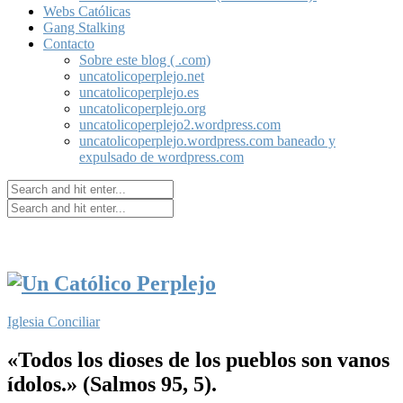
Webs Católicas
Gang Stalking
Contacto
Sobre este blog ( .com)
uncatolicoperplejo.net
uncatolicoperplejo.es
uncatolicoperplejo.org
uncatolicoperplejo2.wordpress.com
uncatolicoperplejo.wordpress.com baneado y
expulsado de wordpress.com
Iglesia Conciliar
«Todos los dioses de los pueblos son vanos
ídolos.» (Salmos 95, 5).