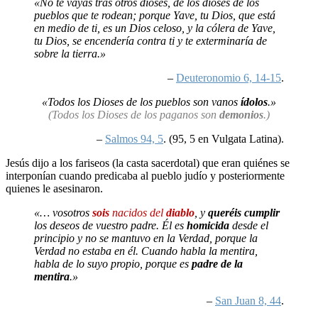
«No te vayas tras otros dioses, de los dioses de los
pueblos que te rodean; porque Yave, tu Dios, que está
en medio de ti, es un Dios celoso, y la cólera de Yave,
tu Dios, se encendería contra ti y te exterminaría de
sobre la tierra.»
–
Deuteronomio 6, 14-15
.
«Todos los Dioses de los pueblos son vanos
ídolos
.»
(Todos los Dioses de los paganos son
demonios
.)
–
Salmos 94, 5
.
(95, 5 en Vulgata Latina).
Jesús dijo a los fariseos (la casta sacerdotal) que eran quiénes se
interponían cuando predicaba al pueblo judío y posteriormente
quienes le asesinaron.
«… vosotros
sois
nacidos del
diablo
, y
queréis cumplir
los deseos de vuestro padre. Él es
homicida
desde el
principio y no se mantuvo en la Verdad, porque la
Verdad no estaba en él. Cuando habla la mentira,
habla de lo suyo propio, porque es
padre de la
mentira
.»
–
San Juan 8, 44
.