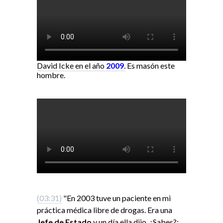
David Icke en el año
2009
.
Es masón este
hombre.
(03:31)
"En 2003 tuve un paciente en mi
práctica médica libre de drogas. Era una
Jefe de Estado
y un día ella dijo. ¿Sabes?;