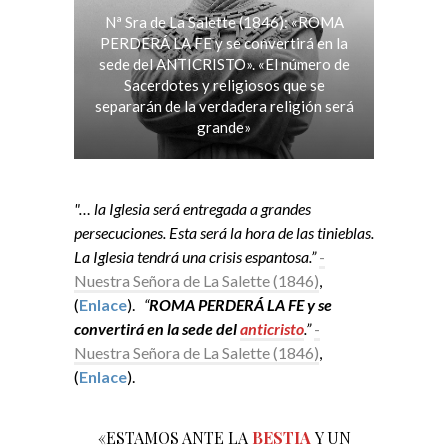
Nª Sra de La Salette (1846): «ROMA
PERDERÁ LA FE y se convertirá en la
sede del ANTICRISTO». «El número de
Sacerdotes y religiosos que se
separarán de la verdadera religión será
grande»
"… la Iglesia será entregada a grandes
persecuciones. Esta será la hora de las tinieblas.
La Iglesia tendrá una crisis espantosa.”
-
Nuestra Señora de La Salette (1846)
,
(
Enlace
).
“
ROMA PERDERÁ LA FE y se
convertirá en la sede del
anticristo
.”
-
Nuestra Señora de La Salette (1846)
,
(
Enlace
).
«ESTAMOS ANTE LA
BESTIA
Y UN