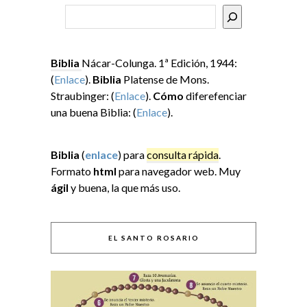
Buscar
Biblia
Nácar-Colunga. 1ª Edición, 1944:
(
Enlace
).
Biblia
Platense de Mons.
Straubinger: (
Enlace
).
Cómo
diferefenciar
una buena Biblia: (
Enlace
).
Biblia
(
enlace
) para
consulta rápida
.
Formato
html
para navegador web. Muy
ágil
y buena, la que más uso.
EL SANTO ROSARIO