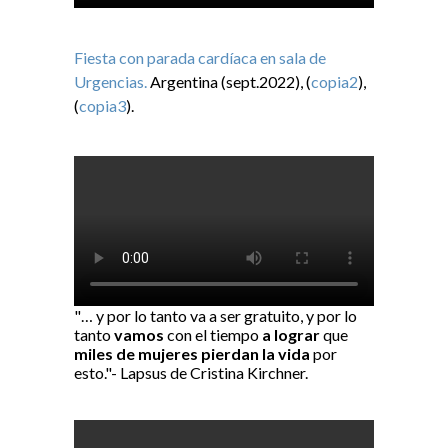
Fiesta con parada cardíaca en sala de
Urgencias.
Argentina (sept.2022), (
copia2
),
(
copia3
).
"… y por lo tanto va a ser gratuito, y por lo
tanto
vamos
con el tiempo
a lograr
que
miles de mujeres pierdan la vida
por
esto."- Lapsus de Cristina Kirchner.