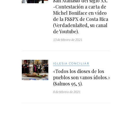
San Atanasio del siglo XX.
-Contestación a carta de
Michel Boniface en vídeo
de la FSSPX de Costa Rica
(VerdadenlaRed, su canal
de Youtube).
13 de febrero de 2021
IGLESIA CONCILIAR
«Todos los dioses de los
pueblos son vanos ídolos.»
(Salmos 95, 5).
8 de febrero de 2021