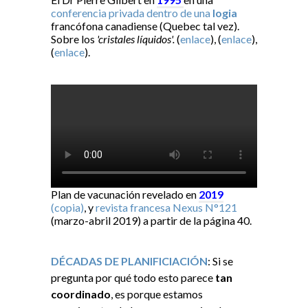
conferencia privada dentro de una
logia
francófona canadiense (Quebec tal vez).
Sobre los
'cristales líquidos'.
(
enlace
), (
enlace
),
(
enlace
).
Plan de vacunación revelado en
2019
(copia)
, y
revista francesa Nexus N°121
(marzo-abril 2019) a partir de la página 40.
DÉCADAS DE PLANIFICIACIÓN
: Si se
pregunta por qué todo esto parece
tan
coordinado
, es porque estamos