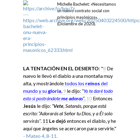
Michelle Bachelet: «Necesitamos
un nuevo contrato social con
principios masónicos».
(Diciembre de 2020).
LA TENTACIÓN EN EL DESIERTO
: "
8
De
nuevo le llevó el diablo a una montaña muy
alta, y mostrándole
todos los
reinos
del
mundo y su
gloria
,
9
le dijo:
“
Yo
te daré todo
esto si
postrándote
me adoras
”
.
10
Entonces
Jesús
le dijo:
“
Vete
, Satanás, porque está
escrito: “Adorarás al Señor tu Dios, y a Él solo
servirás”
.
11
Le dejó
entonces el diablo, y he
aquí que ángeles se acercaron para servirle."
- Mateo 4, 8-11.