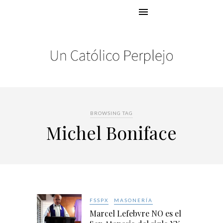
BROWSING TAG
Michel Boniface
FSSPX
MASONERÍA
Marcel Lefebvre NO es el