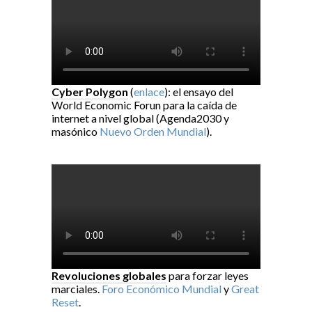
Cyber Polygon
(
enlace
): el ensayo del
World Economic Forun para la caída de
internet a nivel global (Agenda2030 y
masónico
Nuevo Orden Mundial
).
Revoluciones globales
para forzar leyes
marciales.
Foro Económico Mundial
y
Great
Reset
.