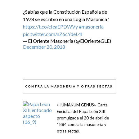
¿Sabías que la Constitución Española de
1978 se escribió en una Logia Masónica?
https://t.co/cIeaEPDWVy
#masoneria
pic.twitter.com/nZ6cYdeL4I
— El Oriente Masonería (@ElOrienteGLE)
December 20, 2018
CONTRA LA MASONERÍA Y OTRAS SECTAS.
«HUMANUM GENUS». Carta
Encíclica del Papa León XIII
promulgada el 20 de abril de
1884 contra la masonería y
otras sectas.