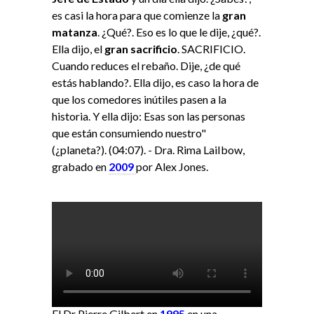
es casi la hora para que comienze la
gran
matanza
. ¿Qué?. Eso es lo que le dije, ¿qué?.
Ella dijo, el
gran sacrificio
. SACRIFICIO.
Cuando reduces el rebaño. Dije, ¿de qué
estás hablando?. Ella dijo, es caso la hora de
que los comedores inútiles pasen a la
historia. Y ella dijo: Esas son las personas
que están consumiendo nuestro"
(¿planeta?). (04:07). - Dra. Rima LaiIbow,
grabado en
2009
por Alex Jones.
El Dr Pierre Gilbert en
1995
en una