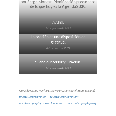
por Serge Monast. Planificación precursora
de lo que hoy es la
Agenda2030
.
Ayuno.
17 de febrero de 2021
La oración es una disposición de
gratitud.
4 de febrero de 2021
Silencio interior y Oración.
17 de febrero de 2021
Gonzalo Carlos Novillo Lapeyra (Pozuelo de Alarcón. España).
uncatolicoperplejo.es
---
uncatolicoperplejo.net
---
uncatolicoperplejo2.wordpress.com
---
uncatolicoperplejo.org