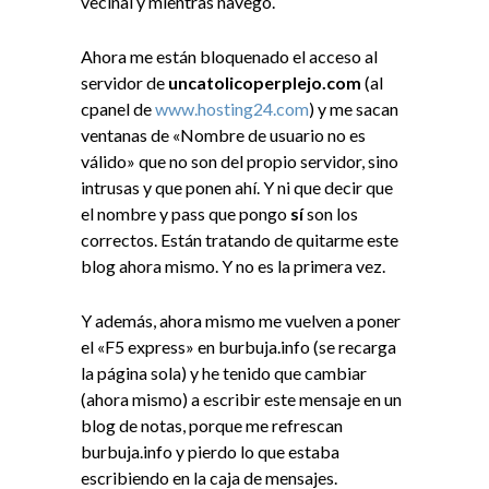
vecinal y mientras navego.
Ahora me están bloquenado el acceso al
servidor de
uncatolicoperplejo.com
(al
cpanel de
www.hosting24.com
) y me sacan
ventanas de «Nombre de usuario no es
válido» que no son del propio servidor, sino
intrusas y que ponen ahí. Y ni que decir que
el nombre y pass que pongo
sí
son los
correctos. Están tratando de quitarme este
blog ahora mismo. Y no es la primera vez.
Y además, ahora mismo me vuelven a poner
el «F5 express» en burbuja.info (se recarga
la página sola) y he tenido que cambiar
(ahora mismo) a escribir este mensaje en un
blog de notas, porque me refrescan
burbuja.info y pierdo lo que estaba
escribiendo en la caja de mensajes.