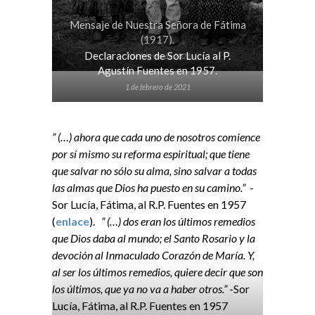
Mensaje de Nuestra Señora de Fátima
(1917).
Declaraciones de Sor Lucía al P.
2 de febrero de 2021
Agustín Fuentes en 1957.
1 de febrero de 2021
” (…) ahora que cada uno de nosotros comience
por sí mismo su reforma espiritual; que tiene
que salvar no sólo su alma, sino salvar a todas
las almas que Dios ha puesto en su camino.”
-
Sor Lucía, Fátima, al R.P. Fuentes en 1957
(
enlace
).
” (…) dos eran los últimos remedios
que Dios daba al mundo; el Santo Rosario y la
devoción al Inmaculado Corazón de María. Y,
al ser los últimos remedios, quiere decir que son
los últimos, que ya no va a haber otros.”
-Sor
Lucía, Fátima, al R.P. Fuentes en 1957