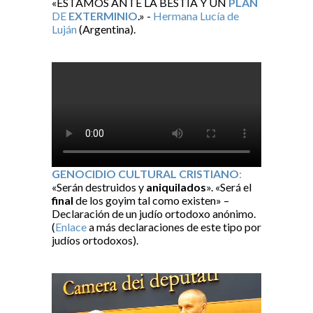
«ESTAMOS ANTE LA BESTIA Y UN
PLAN
DE
EXTERMINIO
.» -
Hermana Lucía de
Luján
(Argentina).
GENOCIDIO CULTURAL CRISTIANO
:
«Serán destruidos y
aniquilados
». «Será el
final
de los goyim tal como existen» –
Declaración de un judío ortodoxo anónimo.
(
Enlace
a más declaraciones de este tipo por
judíos ortodoxos).