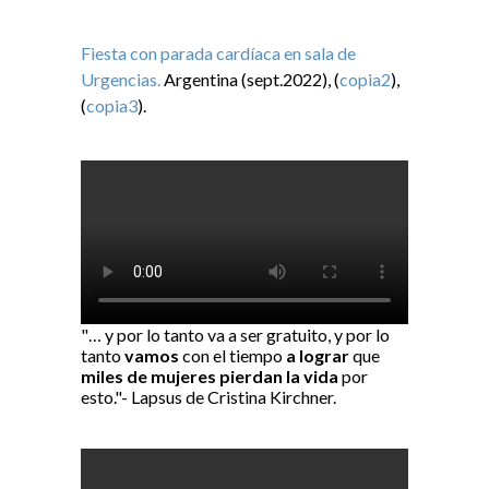
Fiesta con parada cardíaca en sala de
Urgencias.
Argentina (sept.2022), (
copia2
),
(
copia3
).
"… y por lo tanto va a ser gratuito, y por lo
tanto
vamos
con el tiempo
a lograr
que
miles de mujeres pierdan la vida
por
esto."- Lapsus de Cristina Kirchner.