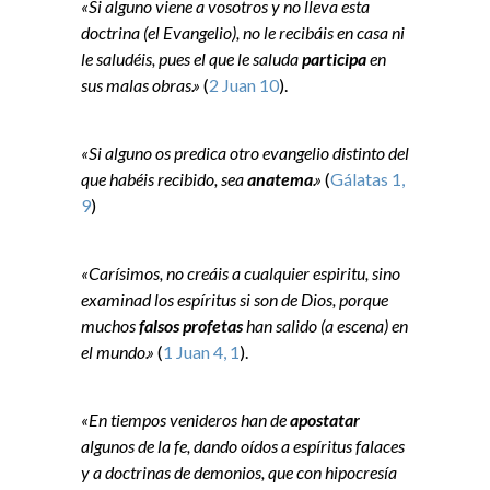
«Si alguno viene a vosotros y no lleva esta
doctrina (el Evangelio), no le recibáis en casa ni
le saludéis, pues el que le saluda
participa
en
sus malas obras.»
(
2 Juan 10
).
«Si alguno os predica otro evangelio distinto del
que habéis recibido, sea
anatema
.»
(
Gálatas 1,
9
)
«Carísimos, no creáis a cualquier espiritu, sino
examinad los espíritus si son de Dios, porque
muchos
falsos profetas
han salido (a escena) en
el mundo.»
(
1 Juan 4, 1
).
«En tiempos venideros han de
apostatar
algunos de la fe, dando oídos a espíritus falaces
y a doctrinas de demonios, que con hipocresía