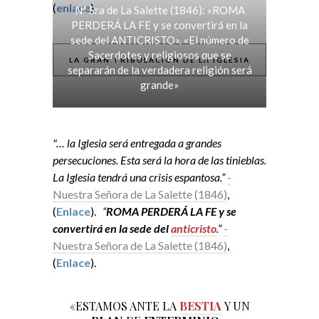
(
enlace
).
Nª Sra de La Salette (1846): «ROMA
PERDERÁ LA FE y se convertirá en la
sede del ANTICRISTO». «El número de
Sacerdotes y religiosos que se
LA GRAN TRIBULACIÓN DE LA IGLESIA
separarán de la verdadera religión será
grande»
"… la Iglesia será entregada a grandes
persecuciones. Esta será la hora de las tinieblas.
La Iglesia tendrá una crisis espantosa.”
-
Nuestra Señora de La Salette (1846)
,
(
Enlace
).
“
ROMA PERDERÁ LA FE y se
convertirá en la sede del
anticristo
.”
-
Nuestra Señora de La Salette (1846)
,
(
Enlace
).
«ESTAMOS ANTE LA
BESTIA
Y UN