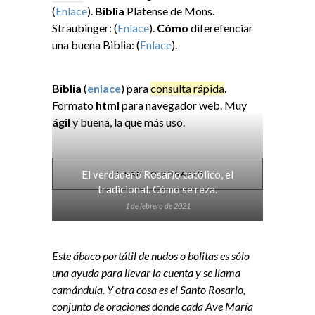
(
Enlace
).
Biblia
Platense de Mons.
Straubinger: (
Enlace
).
Cómo
diferefenciar
una buena Biblia: (
Enlace
).
Biblia
(
enlace
) para
consulta rápida
.
Formato
html
para navegador web. Muy
ágil
y buena, la que más uso.
El verdadero Rosario católico, el
EL SANTO ROSARIO
tradicional. Cómo se reza.
1 de febrero de 2021
Este ábaco portátil de nudos o bolitas es sólo
una ayuda para llevar la cuenta y se llama
camándula. Y otra cosa es el Santo Rosario,
conjunto de oraciones donde cada Ave María