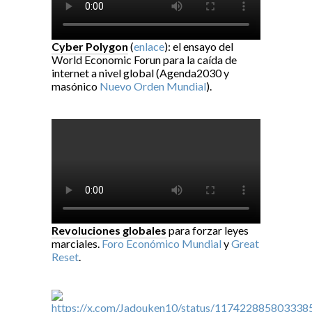
Cyber Polygon
(
enlace
): el ensayo del
World Economic Forun para la caída de
internet a nivel global (Agenda2030 y
masónico
Nuevo Orden Mundial
).
Revoluciones globales
para forzar leyes
marciales.
Foro Económico Mundial
y
Great
Reset
.