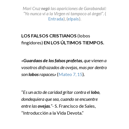
Mari Cruz
negó
las apariciones de Garabandal:
“Yo nunca vi a la Virgen ni tampoco al ángel”
. (
Entrada
), (
elpais
).
LOS FALSOS CRISTIANOS
(lobos
fingidores)
EN LOS ÚLTIMOS TIEMPOS.
«
Guardaos de los falsos profetas
, que vienen a
vosotros disfrazados de ovejas, mas por dentro
son
lobos
rapaces.»
(
Mateo 7, 15
).
“
Es un acto de caridad gritar contra el
lobo
,
dondequiera que sea, cuando se encuentre
entre las
ovejas
.
”- S. Francisco de Sales,
“Introducción a la Vida Devota.”