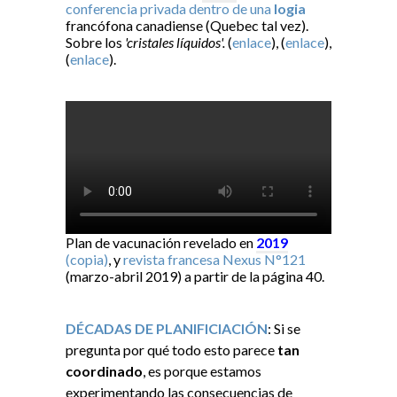
conferencia privada dentro de una
logia
francófona canadiense (Quebec tal vez).
Sobre los
'cristales líquidos'.
(
enlace
), (
enlace
),
(
enlace
).
Plan de vacunación revelado en
2019
(copia)
, y
revista francesa Nexus N°121
(marzo-abril 2019) a partir de la página 40.
DÉCADAS DE PLANIFICIACIÓN
: Si se
pregunta por qué todo esto parece
tan
coordinado
, es porque estamos
experimentando las consecuencias de