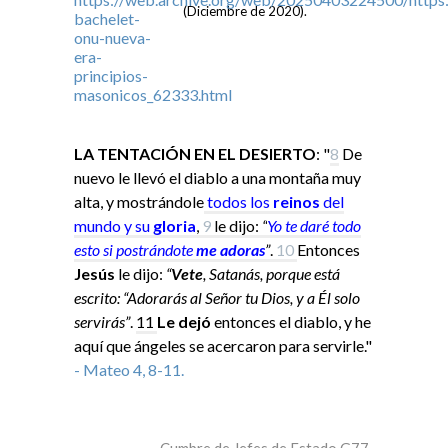
(Diciembre de 2020).
LA TENTACIÓN EN EL DESIERTO
: "
8
De
nuevo le llevó el diablo a una montaña muy
alta, y mostrándole
todos los
reinos
del
mundo y su
gloria
,
9
le dijo:
“
Yo
te daré todo
esto si
postrándote
me adoras
”
.
10
Entonces
Jesús
le dijo:
“
Vete
, Satanás, porque está
escrito: “Adorarás al Señor tu Dios, y a Él solo
servirás”
.
11
Le dejó
entonces el diablo, y he
aquí que ángeles se acercaron para servirle."
- Mateo 4, 8-11.