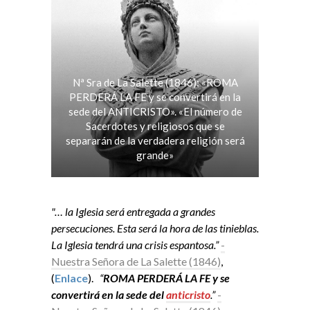
Nª Sra de La Salette (1846): «ROMA
PERDERÁ LA FE y se convertirá en la
sede del ANTICRISTO». «El número de
Sacerdotes y religiosos que se
separarán de la verdadera religión será
grande»
"… la Iglesia será entregada a grandes
persecuciones. Esta será la hora de las tinieblas.
La Iglesia tendrá una crisis espantosa.”
-
Nuestra Señora de La Salette (1846)
,
(
Enlace
).
“
ROMA PERDERÁ LA FE y se
convertirá en la sede del
anticristo
.”
-