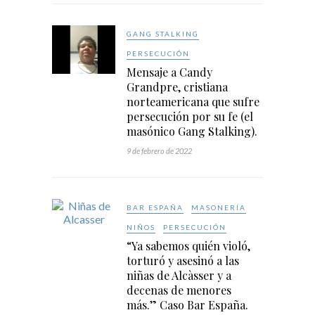
GANG STALKING
PERSECUCIÓN
Mensaje a Candy
Grandpre, cristiana
norteamericana que sufre
persecución por su fe (el
masónico Gang Stalking).
9 de febrero de 2022
BAR ESPAÑA
MASONERÍA
NIÑOS
PERSECUCIÓN
“Ya sabemos quién violó,
torturó y asesinó a las
niñas de Alcàsser y a
decenas de menores
más.” Caso Bar España.