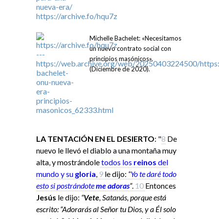
Michelle Bachelet: «Necesitamos
un nuevo contrato social con
principios masónicos».
(Diciembre de 2020).
LA TENTACIÓN EN EL DESIERTO
: "
8
De
nuevo le llevó el diablo a una montaña muy
alta, y mostrándole
todos los
reinos
del
mundo y su
gloria
,
9
le dijo:
“
Yo
te daré todo
esto si
postrándote
me adoras
”
.
10
Entonces
Jesús
le dijo:
“
Vete
, Satanás, porque está
escrito: “Adorarás al Señor tu Dios, y a Él solo