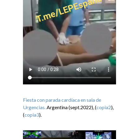
Fiesta con parada cardíaca en sala de
Urgencias.
Argentina (sept.2022), (
copia2
),
(
copia3
).