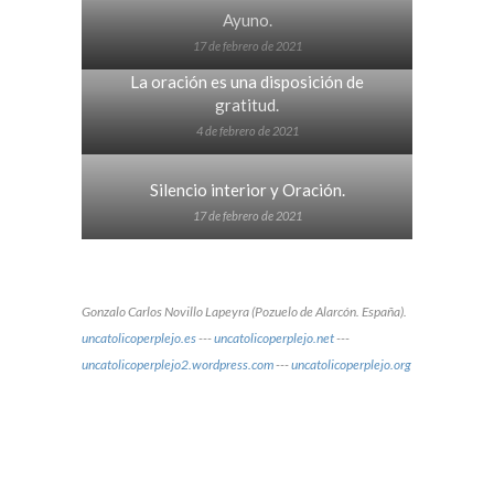
Ayuno.
17 de febrero de 2021
La oración es una disposición de
gratitud.
4 de febrero de 2021
Silencio interior y Oración.
17 de febrero de 2021
Gonzalo Carlos Novillo Lapeyra (Pozuelo de Alarcón. España).
uncatolicoperplejo.es
---
uncatolicoperplejo.net
---
uncatolicoperplejo2.wordpress.com
---
uncatolicoperplejo.org